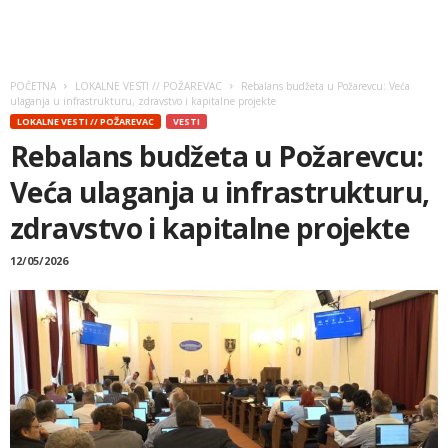
POČETNA
LOKALNE VESTI // POŽAREVAC
Rebalans budžeta u Požarevcu: Veća
ulaganja u infrastrukturu, zdravstvo i kapitalne projekte
LOKALNE VESTI // POŽAREVAC
VESTI
Rebalans budžeta u Požarevcu:
Veća ulaganja u infrastrukturu,
zdravstvo i kapitalne projekte
12/05/2026