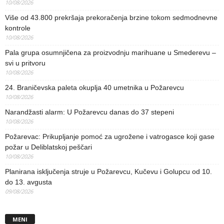
10/08/2026
Više od 43.800 prekršaja prekoračenja brzine tokom sedmodnevne
kontrole
10/08/2026
Pala grupa osumnjičena za proizvodnju marihuane u Smederevu –
svi u pritvoru
10/08/2026
24. Braničevska paleta okuplja 40 umetnika u Požarevcu
10/08/2026
Narandžasti alarm: U Požarevcu danas do 37 stepeni
10/08/2026
Požarevac: Prikupljanje pomoć za ugrožene i vatrogasce koji gase
požar u Deliblatskoj peščari
10/08/2026
Planirana isključenja struje u Požarevcu, Kučevu i Golupcu od 10.
do 13. avgusta
09/08/2026
MENI