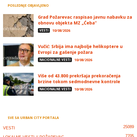
POSLEDNJE OBJAVLJENO
Grad Požarevac raspisao javnu nabavku za
obnovu objekta MZ „Ćeba“
VESTI
10/08/2026
Vučić: Srbija ima najbolje helikoptere u
Evropi za gašenje požara
NACIONALNE VESTI
10/08/2026
Više od 43.800 prekršaja prekoračenja
brzine tokom sedmodnevne kontrole
NACIONALNE VESTI
10/08/2026
SVE SA URBAN CITY PORTALA
25089
VESTI
7705