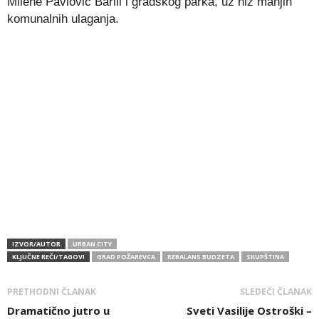
Milene Pavlović Barili i gradskog parka, uz niz manjih
komunalnih ulaganja.
IZVOR/AUTOR
URBAN CITY
KLJUČNE REČI/TAGOVI
GRAD POŽAREVCA
REBALANS BUDZETA
SKUPŠTINA
PRETHODNI ČLANAK
SLEDEĆI ČLANAK
Dramatično jutro u
Sveti Vasilije Ostroški –