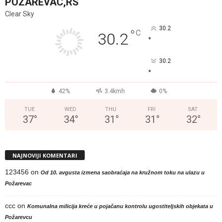
POZAREVAC,RS
Clear Sky
30.2
°
C
30.2
°
30.2
°
42%
3.4kmh
0%
TUE
WED
THU
FRI
SAT
37
°
34
°
31
°
31
°
32
°
NAJNOVIJI KOMENTARI
123456
on
Od 10. avgusta izmena saobraćaja na kružnom toku na ulazu u
Požarevac
ccc
on
Komunalna milicija kreće u pojačanu kontrolu ugostiteljskih objekata u
Požarevcu