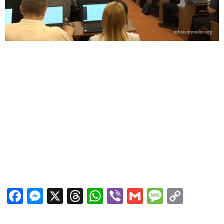
Facebook
Messenger
X
Threads
WhatsApp
Viber
Gmail
Messag
Copy
Link