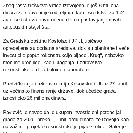
Zbog rasta troškova vrtića izdvojeno je još 8 miliona
dinara za subvencije roditeljima, kao i sredstva za 152
auto-sedišta za novorođenu decu i postavljanje novih
autobuskih stajališta.
Za Gradsku opštinu Kostolac i JP „Ljubičevo“
opredeljena su dodatna sredstva, dok su planirane i veće
investicije poput rekonstrukcije pijace „Krug“, nabavke
mobilne drobilice, kao i ulaganja u zdravstvo –
rekonstrukcija dela bolnice i laboratorije.
Predviđena je i rekonstrukcija Kosovske i Ulice 27. april,
uz većinsko finansiranje države, dok učešće grada
iznosi oko 26 miliona dinara.
Pavlović je naveo da je ukupan investicioni potencijal
grada za 2026. preko 1,1 milijardu dinara, te izdvojio kao
najvažnije projekte rekonstrukciju pijace, ulica, Galerije