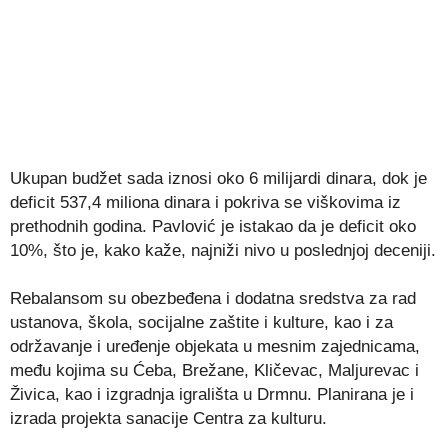
Ukupan budžet sada iznosi oko 6 milijardi dinara, dok je
deficit 537,4 miliona dinara i pokriva se viškovima iz
prethodnih godina. Pavlović je istakao da je deficit oko
10%, što je, kako kaže, najniži nivo u poslednjoj deceniji.
Rebalansom su obezbeđena i dodatna sredstva za rad
ustanova, škola, socijalne zaštite i kulture, kao i za
održavanje i uređenje objekata u mesnim zajednicama,
među kojima su Ćeba, Brežane, Kličevac, Maljurevac i
Živica, kao i izgradnja igrališta u Drmnu. Planirana je i
izrada projekta sanacije Centra za kulturu.