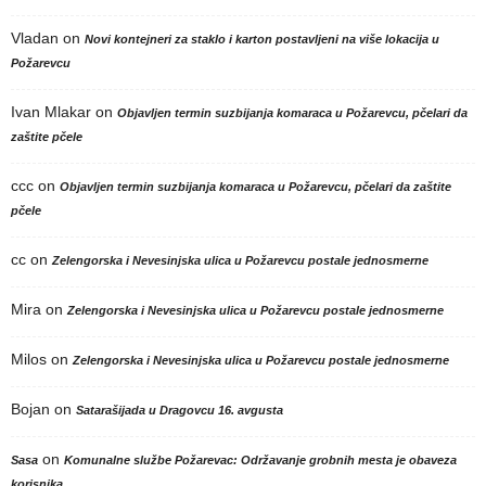
Vladan
on
Novi kontejneri za staklo i karton postavljeni na više lokacija u
Požarevcu
Ivan Mlakar
on
Objavljen termin suzbijanja komaraca u Požarevcu, pčelari da
zaštite pčele
ccc
on
Objavljen termin suzbijanja komaraca u Požarevcu, pčelari da zaštite
pčele
cc
on
Zelengorska i Nevesinjska ulica u Požarevcu postale jednosmerne
Mira
on
Zelengorska i Nevesinjska ulica u Požarevcu postale jednosmerne
Milos
on
Zelengorska i Nevesinjska ulica u Požarevcu postale jednosmerne
Bojan
on
Satarašijada u Dragovcu 16. avgusta
on
Sasa
Komunalne službe Požarevac: Održavanje grobnih mesta je obaveza
korisnika