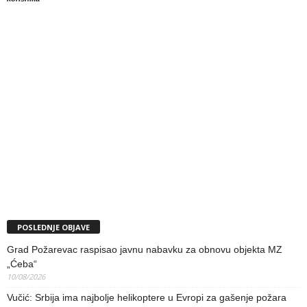
POSLEDNJE OBJAVE
Grad Požarevac raspisao javnu nabavku za obnovu objekta MZ
„Ćeba“
10/08/2026
Vučić: Srbija ima najbolje helikoptere u Evropi za gašenje požara