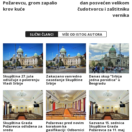
Požarevcu, grom zapalio
dan posvećen velikom
krov kuće
čudotvorcu i zaštitniku
vernika
SLIČNI ČLANCI
VIŠE OD ISTOG AUTORA
Skupština 27. jula
Zakazano vanredno
Danas skup “Srbija
odlučuje o poverenju
zasedanje Skupštine
jedna porodica” u
Vladi Srbije
Srbije
Beogradu
Skupština Grada
Požarevac pred novim
Sazvana 15. sednica
Požarevca odložena za
korakom ka
Skupštine Grada
sredu
gasifikaciji: Odbornici
Požarevca za 11. maj