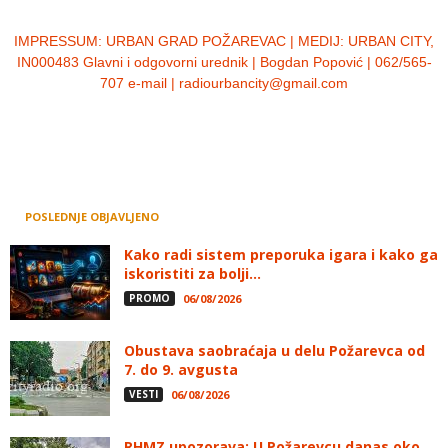
IMPRESSUM:
URBAN GRAD POŽAREVAC | MEDIJ: URBAN CITY,
IN000483 Glavni i odgovorni urednik | Bogdan Popović | 062/565-
707 e-mail | radiourbancity@gmail.com
POSLEDNJE OBJAVLJENO
Kako radi sistem preporuka igara i kako ga
iskoristiti za bolji...
PROMO
06/08/2026
Obustava saobraćaja u delu Požarevca od
7. do 9. avgusta
VESTI
06/08/2026
RHMZ upozorava: U Požarevcu danas oko