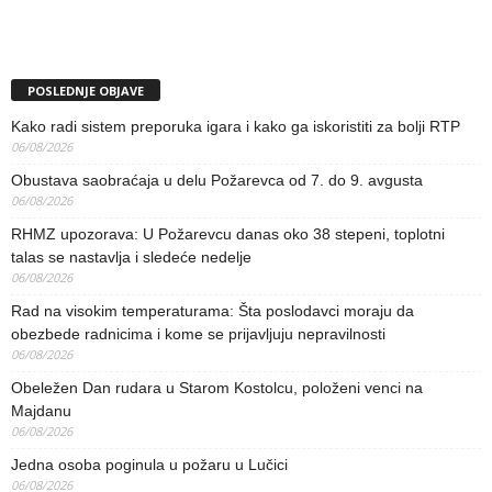
POSLEDNJE OBJAVE
Kako radi sistem preporuka igara i kako ga iskoristiti za bolji RTP
06/08/2026
Obustava saobraćaja u delu Požarevca od 7. do 9. avgusta
06/08/2026
RHMZ upozorava: U Požarevcu danas oko 38 stepeni, toplotni
talas se nastavlja i sledeće nedelje
06/08/2026
Rad na visokim temperaturama: Šta poslodavci moraju da
obezbede radnicima i kome se prijavljuju nepravilnosti
06/08/2026
Obeležen Dan rudara u Starom Kostolcu, položeni venci na
Majdanu
06/08/2026
Jedna osoba poginula u požaru u Lučici
06/08/2026