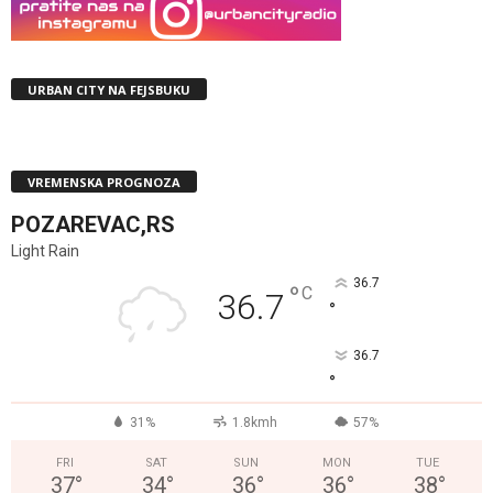
URBAN CITY NA FEJSBUKU
VREMENSKA PROGNOZA
POZAREVAC,RS
Light Rain
36.7
°
C
36.7
°
36.7
°
31%
1.8kmh
57%
FRI
SAT
SUN
MON
TUE
37
°
34
°
36
°
36
°
38
°