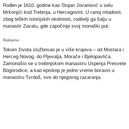
Rođen je 1610. godine kao Stojan Jovanović u selu
Mrkonjići kod Trebinja, u Hercegovini. U ranoj mladosti,
zbog teških istorijskih okolnosti, roditelji ga šalju u
manastir Zavalu, gde započinje svoj monaški put.
Reklame
Tokom života službovao je u više krajeva – od Mostara i
Herceg Novog, do Pljevalja, Morače i Bjelopavlića.
Zamonašio se u trebinjskom manastiru Uspenja Presvete
Bogorodice, a kao episkop je jedno vreme boravio u
manastiru Tvrdoš, sve do njegovog razaranja.