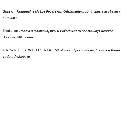
on
Sasa
Komunalne službe Požarevac: Održavanje grobnih mesta je obaveza
korisnika
Deda
on
Radovi u Moravskoj ulici u Požarevcu: Rekonstrukcija deonice
dugačke 700 metara
URBAN CITY WEB PORTAL
on
Nova sudija stupila na dužnost u Višem
sudu u Požarevcu