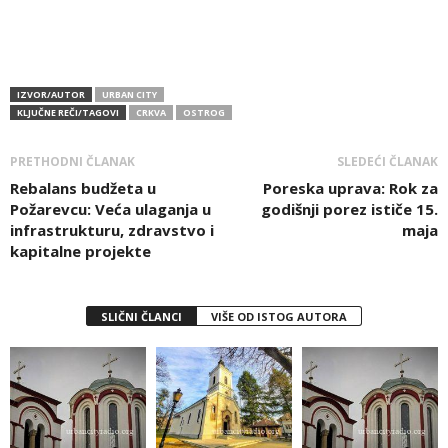
IZVOR/AUTOR
URBAN CITY
KLJUČNE REČI/TAGOVI
CRKVA
OSTROG
PRETHODNI ČLANAK
SLEDEĆI ČLANAK
Rebalans budžeta u
Poreska uprava: Rok za
Požarevcu: Veća ulaganja u
godišnji porez ističe 15.
infrastrukturu, zdravstvo i
maja
kapitalne projekte
SLIČNI ČLANCI
VIŠE OD ISTOG AUTORA