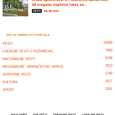
38 stepeni, toplotni talas se...
VESTI
06/08/2026
SVE SA URBAN CITY PORTALA
25069
VESTI
7693
LOKALNE VESTI // POŽAREVAC
6708
NACIONALNE VESTI
3313
REGIONALNE - BRANIČEVSKI OKRUG
1784
SERVISNE VESTI
1517
KULTURA
1261
SPORT
NASLOVNA
SVE VESTI
SERVISNE VESTI
LOKALNE VESTI