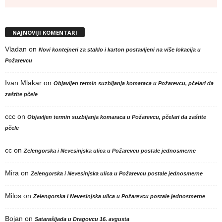
NAJNOVIJI KOMENTARI
Vladan
on
Novi kontejneri za staklo i karton postavljeni na više lokacija u
Požarevcu
Ivan Mlakar
on
Objavljen termin suzbijanja komaraca u Požarevcu, pčelari da
zaštite pčele
ccc
on
Objavljen termin suzbijanja komaraca u Požarevcu, pčelari da zaštite
pčele
cc
on
Zelengorska i Nevesinjska ulica u Požarevcu postale jednosmerne
Mira
on
Zelengorska i Nevesinjska ulica u Požarevcu postale jednosmerne
Milos
on
Zelengorska i Nevesinjska ulica u Požarevcu postale jednosmerne
Bojan
on
Satarašijada u Dragovcu 16. avgusta