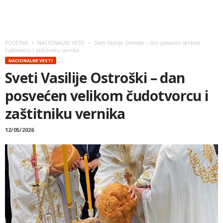
POČETNA
NACIONALNE VESTI
Sveti Vasilije Ostroški – dan posvećen velikom
čudotvorcu i zaštitniku vernika
NACIONALNE VESTI
Sveti Vasilije Ostroški – dan
posvećen velikom čudotvorcu i
zaštitniku vernika
12/05/2026