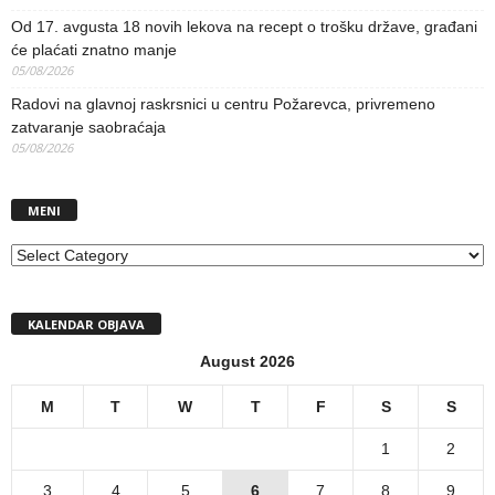
Od 17. avgusta 18 novih lekova na recept o trošku države, građani
će plaćati znatno manje
05/08/2026
Radovi na glavnoj raskrsnici u centru Požarevca, privremeno
zatvaranje saobraćaja
05/08/2026
MENI
MENI
KALENDAR OBJAVA
August 2026
M
T
W
T
F
S
S
1
2
3
4
5
6
7
8
9