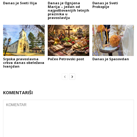
Danas je Sveti Ilija
Danas je Ognjena
Danas je Sveti
Marija – jedan od
Prokopije
najpoštovanijih letnjih
praznika u
pravoslavlju
Srpska pravoslavna
Počeo Petrovski post
Danas je Spasovdan
crkva danas obeležava
Ivanjdan
KOMENTARIŠI