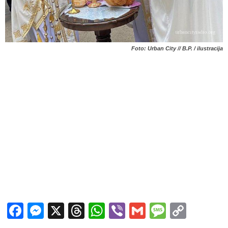
Foto: Urban City // B.P. / ilustracija
Facebook
Messenger
X
Threads
WhatsApp
Viber
Gmail
Messag
Copy
Link