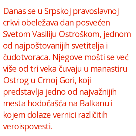
Danas se u Srpskoj pravoslavnoj
crkvi obeležava dan posvećen
Svetom Vasiliju Ostroškom, jednom
od najpoštovanijih svetitelja i
čudotvoraca. Njegove mošti se već
više od tri veka čuvaju u manastiru
Ostrog u Crnoj Gori, koji
predstavlja jedno od najvažnijih
mesta hodočašća na Balkanu i
kojem dolaze vernici različitih
veroispovesti.