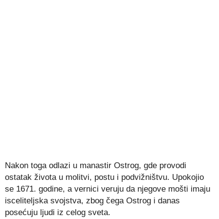
Nakon toga odlazi u manastir Ostrog, gde provodi
ostatak života u molitvi, postu i podvižništvu. Upokojio
se 1671. godine, a vernici veruju da njegove mošti imaju
isceliteljska svojstva, zbog čega Ostrog i danas
posećuju ljudi iz celog sveta.