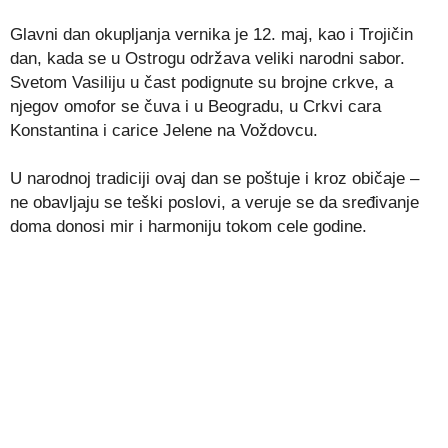
Glavni dan okupljanja vernika je 12. maj, kao i Trojičin
dan, kada se u Ostrogu održava veliki narodni sabor.
Svetom Vasiliju u čast podignute su brojne crkve, a
njegov omofor se čuva i u Beogradu, u Crkvi cara
Konstantina i carice Jelene na Voždovcu.
U narodnoj tradiciji ovaj dan se poštuje i kroz običaje –
ne obavljaju se teški poslovi, a veruje se da sređivanje
doma donosi mir i harmoniju tokom cele godine.