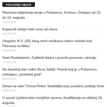
POSLEDNJE OBJAVE
Planirana isključenja struje u Požarevcu, Kučevu i Golupcu od 10.
do 13. avgusta
09/08/2026
Kopaonik dobija četiri nove ski-staze
09/08/2026
Uhapšen N.U. (26) zbog smrti muškarca nakon sukoba kod
Petrovca na Mlavi
09/08/2026
Sveti Pantelejmon: Zaštitnik lekara i praznik posvećen zdravlju
09/08/2026
Na današnji dan rođen Đura Jakšić: Pesnik koji je u Požarevcu
ostavljao i „poslednji groš“
08/08/2026
Danas se slavi Trnova Petka: Svetiteljka koju posebno poštuju žene
08/08/2026
U susret Ljubičevskim konjičkim igrama: Kvalifikacije za višeboj 16.
avgusta