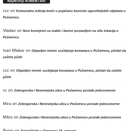
NAJNOVIJI KOMENTARI
ccc
on
Komunalna milicija kreće u pojačanu kontrolu ugostiteljskih objekata u
Požarevcu
Vladan
on
Novi kontejneri za staklo i karton postavljeni na više lokacija u
Požarevcu
Ivan Mlakar
on
Objavljen termin suzbijanja komaraca u Požarevcu, pčelari da
zaštite pčele
ccc
on
Objavljen termin suzbijanja komaraca u Požarevcu, pčelari da zaštite
pčele
cc
on
Zelengorska i Nevesinjska ulica u Požarevcu postale jednosmerne
Mira
on
Zelengorska i Nevesinjska ulica u Požarevcu postale jednosmerne
Milos
on
Zelengorska i Nevesinjska ulica u Požarevcu postale jednosmerne
Bojan
on
Satarašijada u Dragovcu 16. avgusta