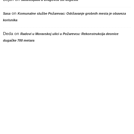
on
Sasa
Komunalne službe Požarevac: Održavanje grobnih mesta je obaveza
korisnika
Deda
on
Radovi u Moravskoj ulici u Požarevcu: Rekonstrukcija deonice
dugačke 700 metara