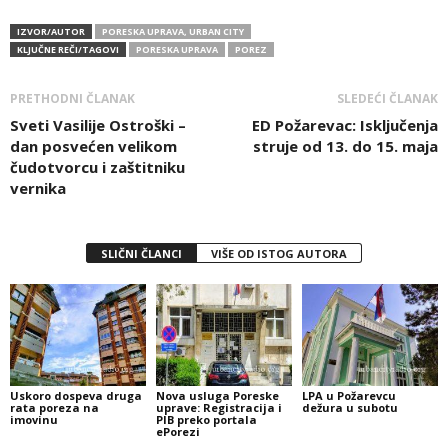
IZVOR/AUTOR
PORESKA UPRAVA, URBAN CITY
KLJUČNE REČI/TAGOVI
PORESKA UPRAVA
POREZ
PRETHODNI ČLANAK
SLEDEĆI ČLANAK
Sveti Vasilije Ostroški –
ED Požarevac: Isključenja
dan posvećen velikom
struje od 13. do 15. maja
čudotvorcu i zaštitniku
vernika
SLIČNI ČLANCI
VIŠE OD ISTOG AUTORA
Uskoro dospeva druga
Nova usluga Poreske
LPA u Požarevcu
rata poreza na
uprave: Registracija i
dežura u subotu
imovinu
PIB preko portala
ePorezi