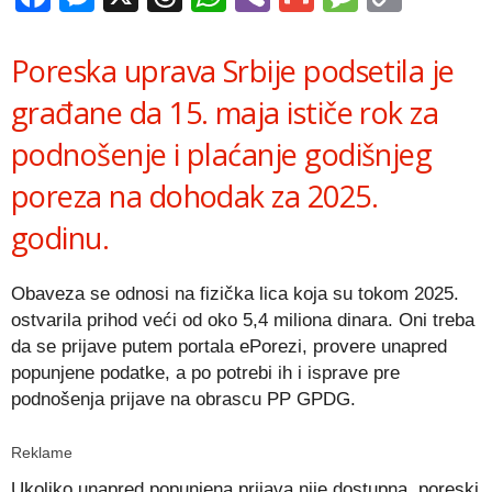
Link
Poreska uprava Srbije podsetila je
građane da 15. maja ističe rok za
podnošenje i plaćanje godišnjeg
poreza na dohodak za 2025.
godinu.
Obaveza se odnosi na fizička lica koja su tokom 2025.
ostvarila prihod veći od oko 5,4 miliona dinara. Oni treba
da se prijave putem portala ePorezi, provere unapred
popunjene podatke, a po potrebi ih i isprave pre
podnošenja prijave na obrascu PP GPDG.
Reklame
Ukoliko unapred popunjena prijava nije dostupna, poreski