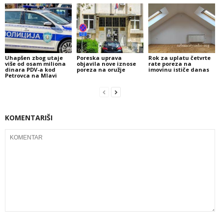
Uhapšen zbog utaje
Poreska uprava
Rok za uplatu četvrte
više od osam miliona
objavila nove iznose
rate poreza na
dinara PDV-a kod
poreza na oružje
imovinu ističe danas
Petrovca na Mlavi
KOMENTARIŠI