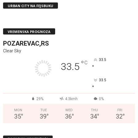
URBAN CITY NA FEJSBUKU
VREMENSKA PROGNOZA
POZAREVAC,RS
Clear Sky
33.5
°
C
33.5
°
33.5
°
29%
4.3kmh
0%
MON
TUE
WED
THU
FRI
35
°
39
°
36
°
34
°
32
°