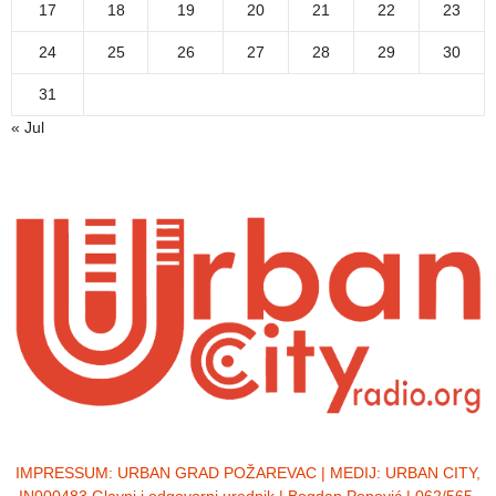
17
18
19
20
21
22
23
24
25
26
27
28
29
30
31
« Jul
IMPRESSUM:
URBAN GRAD POŽAREVAC | MEDIJ: URBAN CITY,
IN000483 Glavni i odgovorni urednik | Bogdan Popović | 062/565-