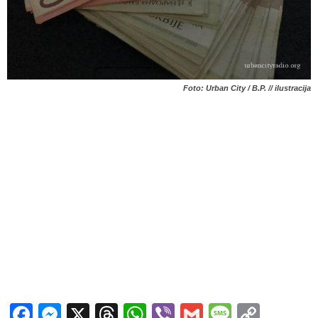
Foto: Urban City / B.P. // ilustracija
Facebook
Messenger
X
Threads
WhatsApp
Viber
Gmail
Messag
Copy