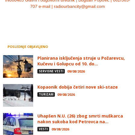
707 e-mail | radiourbancity@gmail.com
POSLEDNJE OBJAVLJENO
Planirana isključenja struje u Požarevcu,
Kučevu i Golupcu od 10. do...
SERVISNE VESTI
09/08/2026
Kopaonik dobija četiri nove ski-staze
TURIZAM
09/08/2026
Uhapšen N.U. (26) zbog smrti muškarca
nakon sukoba kod Petrovca na...
VESTI
09/08/2026