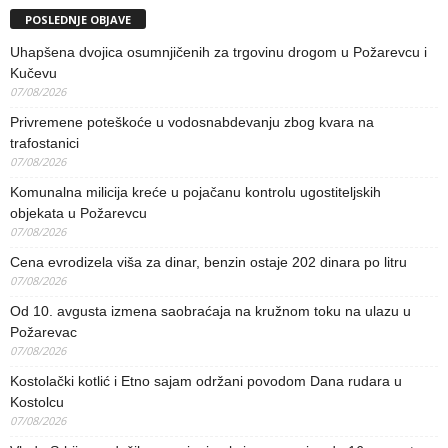
POSLEDNJE OBJAVE
Uhapšena dvojica osumnjičenih za trgovinu drogom u Požarevcu i
Kučevu
07/08/2026
Privremene poteškoće u vodosnabdevanju zbog kvara na
trafostanici
07/08/2026
Komunalna milicija kreće u pojačanu kontrolu ugostiteljskih
objekata u Požarevcu
07/08/2026
Cena evrodizela viša za dinar, benzin ostaje 202 dinara po litru
07/08/2026
Od 10. avgusta izmena saobraćaja na kružnom toku na ulazu u
Požarevac
07/08/2026
Kostolački kotlić i Etno sajam održani povodom Dana rudara u
Kostolcu
07/08/2026