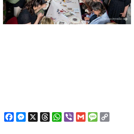
Facebook
Messenger
X
Threads
WhatsApp
Viber
Gmail
Messag
Copy
Link