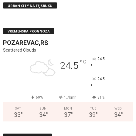
URBAN CITY NA FEJSBUKU
VREMENSKA PROGNOZA
POZAREVAC,RS
Scattered Clouds
24.5
°
C
24.5
°
24.5
°
69%
1.7kmh
31%
SAT
SUN
MON
TUE
WED
33
°
34
°
37
°
39
°
34
°