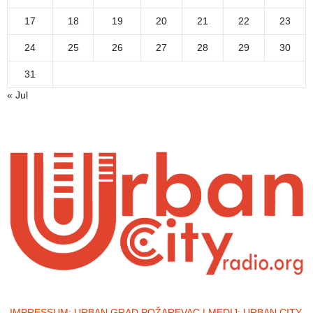
17
18
19
20
21
22
23
24
25
26
27
28
29
30
31
« Jul
IMPRESSUM:
URBAN GRAD POŽAREVAC | MEDIJ: URBAN CITY,