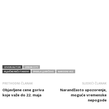
IZVOR/AUTOR
URBAN CITY
KLJUČNE REČI/TAGOVI
ERGELA LJUBIČEVO
NARODNI VEZ
PRETHODNI ČLANAK
SLEDEĆI ČLANAK
Objavljene cene goriva
Narandžasto upozorenje,
koje važe do 22. maja
moguće vremenske
nepogode