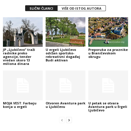
SLIČNI ČLANCI
VIŠE OD ISTOG AUTORA
JP „Ljubičevo” traži
U ergeli Ljubičevo
Preporuka za praznike
radnike preko
održan sportsko-
u Braničevskom
agencije, tender
rekreativni događaj
okrugu
vredan skoro 13
Budi aktivan
miliona dinara
MOJA VEST: Farbaju
Otvoren Avantura park
U petak se otvara
konja u ergeli
u Ljubičevu
Avantura park u Ergeli
Ljubičevo