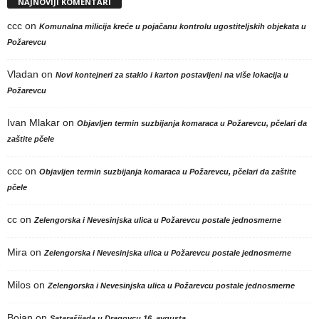
NAJNOVIJI KOMENTARI
ccc
on
Komunalna milicija kreće u pojačanu kontrolu ugostiteljskih objekata u
Požarevcu
Vladan
on
Novi kontejneri za staklo i karton postavljeni na više lokacija u
Požarevcu
Ivan Mlakar
on
Objavljen termin suzbijanja komaraca u Požarevcu, pčelari da
zaštite pčele
ccc
on
Objavljen termin suzbijanja komaraca u Požarevcu, pčelari da zaštite
pčele
cc
on
Zelengorska i Nevesinjska ulica u Požarevcu postale jednosmerne
Mira
on
Zelengorska i Nevesinjska ulica u Požarevcu postale jednosmerne
Milos
on
Zelengorska i Nevesinjska ulica u Požarevcu postale jednosmerne
Bojan
on
Satarašijada u Dragovcu 16. avgusta