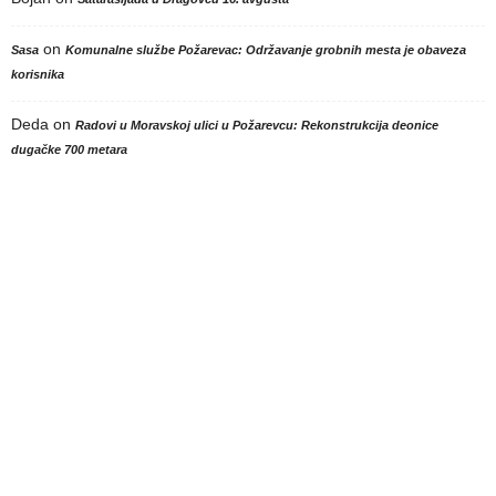
on
Sasa
Komunalne službe Požarevac: Održavanje grobnih mesta je obaveza
korisnika
Deda
on
Radovi u Moravskoj ulici u Požarevcu: Rekonstrukcija deonice
dugačke 700 metara