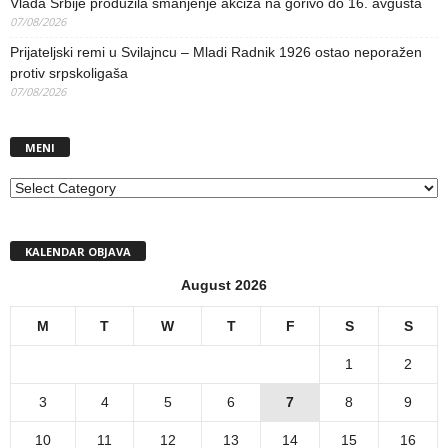
Vlada Srbije produžila smanjenje akciza na gorivo do 16. avgusta
07/08/2026
Prijateljski remi u Svilajncu – Mladi Radnik 1926 ostao neporažen
protiv srpskoligaša
07/08/2026
MENI
MENI
KALENDAR OBJAVA
August 2026
M
T
W
T
F
S
S
1
2
3
4
5
6
7
8
9
10
11
12
13
14
15
16