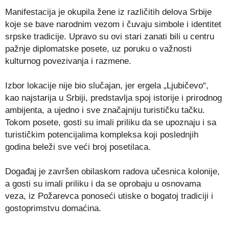
Manifestacija je okupila žene iz različitih delova Srbije
koje se bave narodnim vezom i čuvaju simbole i identitet
srpske tradicije. Upravo su ovi stari zanati bili u centru
pažnje diplomatske posete, uz poruku o važnosti
kulturnog povezivanja i razmene.
Izbor lokacije nije bio slučajan, jer ergela „Ljubičevo“,
kao najstarija u Srbiji, predstavlja spoj istorije i prirodnog
ambijenta, a ujedno i sve značajniju turističku tačku.
Tokom posete, gosti su imali priliku da se upoznaju i sa
turističkim potencijalima kompleksa koji poslednjih
godina beleži sve veći broj posetilaca.
Događaj je završen obilaskom radova učesnica kolonije,
a gosti su imali priliku i da se oprobaju u osnovama
veza, iz Požarevca ponoseći utiske o bogatoj tradiciji i
gostoprimstvu domaćina.