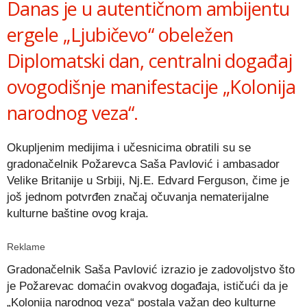
Danas je u autentičnom ambijentu
ergele „Ljubičevo“ obeležen
Diplomatski dan, centralni događaj
ovogodišnje manifestacije „Kolonija
narodnog veza“.
Okupljenim medijima i učesnicima obratili su se
gradonačelnik Požarevca Saša Pavlović i ambasador
Velike Britanije u Srbiji, Nj.E. Edvard Ferguson, čime je
još jednom potvrđen značaj očuvanja nematerijalne
kulturne baštine ovog kraja.
Reklame
Gradonačelnik Saša Pavlović izrazio je zadovoljstvo što
je Požarevac domaćin ovakvog događaja, ističući da je
„Kolonija narodnog veza“ postala važan deo kulturne