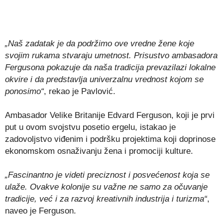
„Naš zadatak je da podržimo ove vredne žene koje
svojim rukama stvaraju umetnost. Prisustvo ambasadora
Fergusona pokazuje da naša tradicija prevazilazi lokalne
okvire i da predstavlja univerzalnu vrednost kojom se
ponosimo“
, rekao je Pavlović.
Ambasador Velike Britanije Edvard Ferguson, koji je prvi
put u ovom svojstvu posetio ergelu, istakao je
zadovoljstvo viđenim i podršku projektima koji doprinose
ekonomskom osnaživanju žena i promociji kulture.
„Fascinantno je videti preciznost i posvećenost koja se
ulaže. Ovakve kolonije su važne ne samo za očuvanje
tradicije, već i za razvoj kreativnih industrija i turizma“
,
naveo je Ferguson.