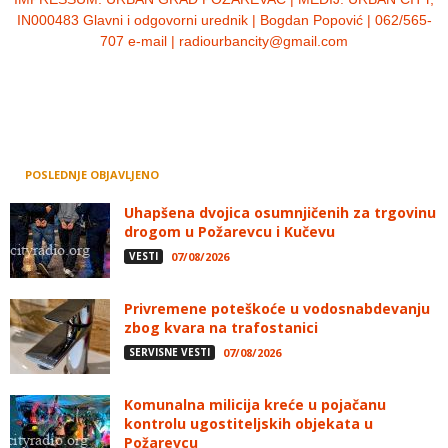
IN000483 Glavni i odgovorni urednik | Bogdan Popović | 062/565-
707 e-mail | radiourbancity@gmail.com
POSLEDNJE OBJAVLJENO
Uhapšena dvojica osumnjičenih za trgovinu
drogom u Požarevcu i Kučevu
VESTI
07/08/2026
Privremene poteškoće u vodosnabdevanju
zbog kvara na trafostanici
SERVISNE VESTI
07/08/2026
Komunalna milicija kreće u pojačanu
kontrolu ugostiteljskih objekata u
Požarevcu