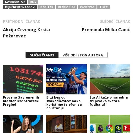
IZVOR/AUTOR
BLIC
KLJUČNE REČI/TAGOVI
DOBITAK
KLADIONICA
PANCEVAC
TIKET
PRETHODNI ČLANAK
SLEDEĆI ČLANAK
Akcija Crvenog Krsta
Preminula Milka Canić
Požarevac
SLIČNI ČLANCI
VIŠE OD ISTOG AUTORA
Procena Savremenih
Brzi beg od
Šta AI kaže o naredna
Kladionica: Strateški
svakodnevice: Kako
tri prvaka sveta u
Pregled
koristimo telefon za
fudbalu?
opuštanje