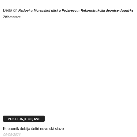
Deda
on
Radovi u Moravskoj ulici u Požarevcu: Rekonstrukcija deonice dugačke
700 metara
POSLEDNJE OBJAVE
Kopaonik dobija četiri nove ski-staze
09/08/2026