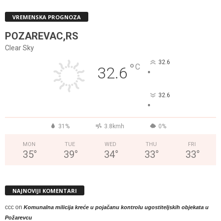
VREMENSKA PROGNOZA
POZAREVAC,RS
Clear Sky
32.6
°
C
32.6
°
32.6
°
31%
3.8kmh
0%
MON
TUE
WED
THU
FRI
35
°
39
°
34
°
33
°
33
°
NAJNOVIJI KOMENTARI
ccc
on
Komunalna milicija kreće u pojačanu kontrolu ugostiteljskih objekata u
Požarevcu