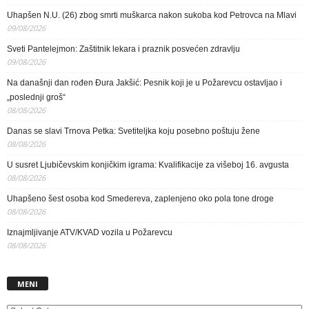
Uhapšen N.U. (26) zbog smrti muškarca nakon sukoba kod Petrovca na Mlavi
09/08/2026
Sveti Pantelejmon: Zaštitnik lekara i praznik posvećen zdravlju
09/08/2026
Na današnji dan rođen Đura Jakšić: Pesnik koji je u Požarevcu ostavljao i
„poslednji groš“
08/08/2026
Danas se slavi Trnova Petka: Svetiteljka koju posebno poštuju žene
08/08/2026
U susret Ljubičevskim konjičkim igrama: Kvalifikacije za višeboj 16. avgusta
08/08/2026
Uhapšeno šest osoba kod Smedereva, zaplenjeno oko pola tone droge
08/08/2026
Iznajmljivanje ATV/KVAD vozila u Požarevcu
08/08/2026
MENI