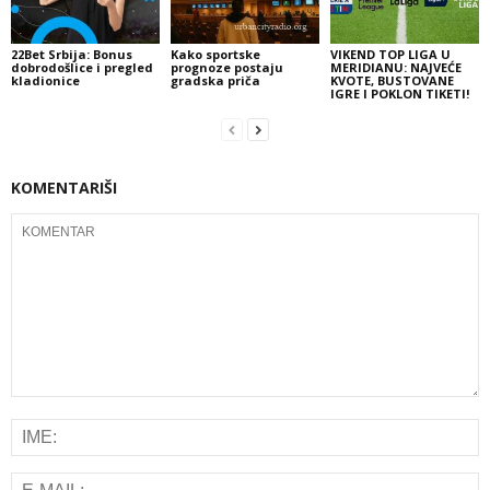
22Bet Srbija: Bonus
Kako sportske
VIKEND TOP LIGA U
dobrodošlice i pregled
prognoze postaju
MERIDIANU: NAJVEĆE
kladionice
gradska priča
KVOTE, BUSTOVANE
IGRE I POKLON TIKETI!
KOMENTARIŠI