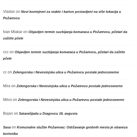
Vladan
on
Novi kontejneri za staklo i karton postavljeni na više lokacija u
Požarevcu
Ivan Mlakar
on
Objavljen termin suzbijanja komaraca u Požarevcu, pčelari da
zaštite pčele
ccc
on
Objavljen termin suzbijanja komaraca u Požarevcu, pčelari da zaštite
pčele
cc
on
Zelengorska i Nevesinjska ulica u Požarevcu postale jednosmerne
Mira
on
Zelengorska i Nevesinjska ulica u Požarevcu postale jednosmerne
Milos
on
Zelengorska i Nevesinjska ulica u Požarevcu postale jednosmerne
Bojan
on
Satarašijada u Dragovcu 16. avgusta
on
Sasa
Komunalne službe Požarevac: Održavanje grobnih mesta je obaveza
korisnika