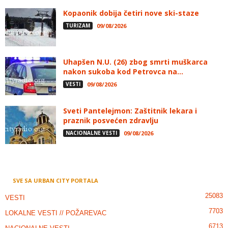
Kopaonik dobija četiri nove ski-staze
TURIZAM
09/08/2026
Uhapšen N.U. (26) zbog smrti muškarca
nakon sukoba kod Petrovca na...
VESTI
09/08/2026
Sveti Pantelejmon: Zaštitnik lekara i
praznik posvećen zdravlju
NACIONALNE VESTI
09/08/2026
SVE SA URBAN CITY PORTALA
25083
VESTI
7703
LOKALNE VESTI // POŽAREVAC
6713