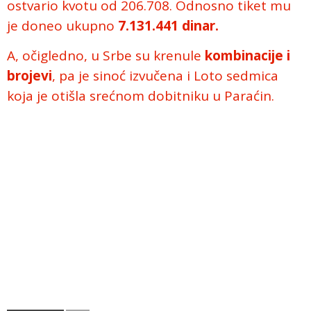
ostvario kvotu od 206.708. Odnosno tiket mu
je doneo ukupno
7.131.441 dinar.
A, očigledno, u Srbe su krenule
kombinacije i
brojevi
, pa je sinoć izvučena i Loto sedmica
koja je otišla srećnom dobitniku u Paraćin.