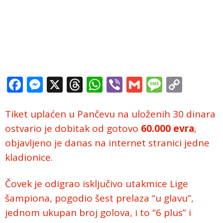
Facebook
Messenger
X
Threads
WhatsApp
Viber
Gmail
Messag
Copy
Link
Tiket uplaćen u Pančevu na uloženih 30 dinara
ostvario je dobitak od gotovo
60.000 evra
,
objavljeno je danas na internet stranici jedne
kladionice.
Čovek je odigrao isključivo utakmice Lige
šampiona, pogodio šest prelaza “u glavu”,
jednom ukupan broj golova, i to “6 plus” i