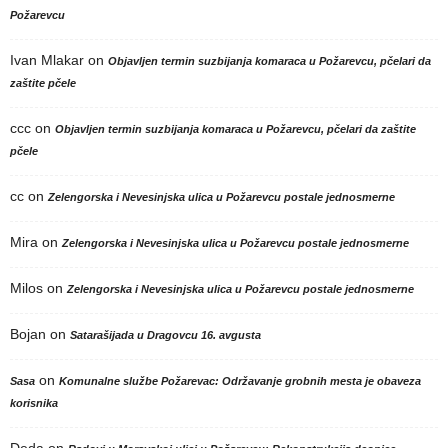
Požarevcu
Ivan Mlakar
on
Objavljen termin suzbijanja komaraca u Požarevcu, pčelari da
zaštite pčele
ccc
on
Objavljen termin suzbijanja komaraca u Požarevcu, pčelari da zaštite
pčele
cc
on
Zelengorska i Nevesinjska ulica u Požarevcu postale jednosmerne
Mira
on
Zelengorska i Nevesinjska ulica u Požarevcu postale jednosmerne
Milos
on
Zelengorska i Nevesinjska ulica u Požarevcu postale jednosmerne
Bojan
on
Satarašijada u Dragovcu 16. avgusta
on
Sasa
Komunalne službe Požarevac: Održavanje grobnih mesta je obaveza
korisnika