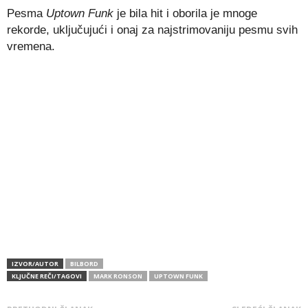
Pesma
Uptown Funk
je bila hit i oborila je mnoge
rekorde, uključujući i onaj za najstrimovaniju pesmu svih
vremena.
IZVOR/AUTOR
BILBORD
KLJUČNE REČI/TAGOVI
MARK RONSON
UPTOWN FUNK