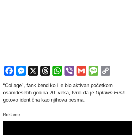
Facebook
Messenger
X
Threads
WhatsApp
Viber
Gmail
Messag
Copy
Link
“Collage”, fank bend koji je bio aktivan početkom
osamdesetih godina 20. veka, tvrdi da je
Uptown Funk
gotovo identična kao njihova pesma.
Reklame