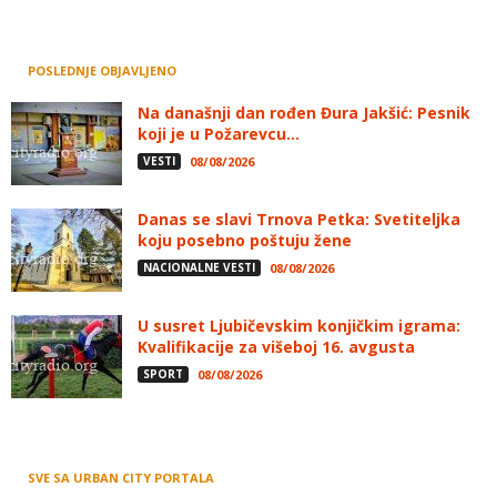
POSLEDNJE OBJAVLJENO
Na današnji dan rođen Đura Jakšić: Pesnik
koji je u Požarevcu...
VESTI
08/08/2026
Danas se slavi Trnova Petka: Svetiteljka
koju posebno poštuju žene
NACIONALNE VESTI
08/08/2026
U susret Ljubičevskim konjičkim igrama:
Kvalifikacije za višeboj 16. avgusta
SPORT
08/08/2026
SVE SA URBAN CITY PORTALA