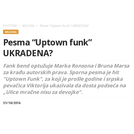
POČETNA
MUZIKA
Pesma “Uptown funk” UKRADENA?
MUZIKA
Pesma “Uptown funk”
UKRADENA?
Fank bend optužuje Marka Ronsona i Bruna Marsa
za krađu autorskih prava. Sporna pesma je hit
"Uptown Funk", za koji je prošle godine i srpska
pevačica Viktorija ukazivala da dosta podseća na
„Ulice mračne nisu za devojke“.
31/10/2016