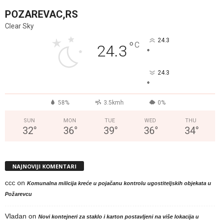
POZAREVAC,RS
Clear Sky
24.3
°
C
24.3
°
24.3
°
58%
3.5kmh
0%
SUN
MON
TUE
WED
THU
32
°
36
°
39
°
36
°
34
°
NAJNOVIJI KOMENTARI
ccc
on
Komunalna milicija kreće u pojačanu kontrolu ugostiteljskih objekata u
Požarevcu
Vladan
on
Novi kontejneri za staklo i karton postavljeni na više lokacija u