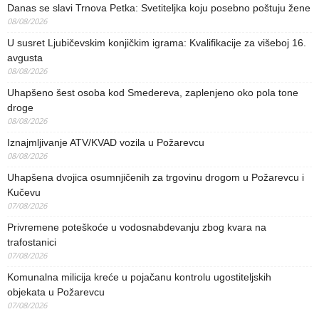
Danas se slavi Trnova Petka: Svetiteljka koju posebno poštuju žene
08/08/2026
U susret Ljubičevskim konjičkim igrama: Kvalifikacije za višeboj 16.
avgusta
08/08/2026
Uhapšeno šest osoba kod Smedereva, zaplenjeno oko pola tone
droge
08/08/2026
Iznajmljivanje ATV/KVAD vozila u Požarevcu
08/08/2026
Uhapšena dvojica osumnjičenih za trgovinu drogom u Požarevcu i
Kučevu
07/08/2026
Privremene poteškoće u vodosnabdevanju zbog kvara na
trafostanici
07/08/2026
Komunalna milicija kreće u pojačanu kontrolu ugostiteljskih
objekata u Požarevcu
07/08/2026