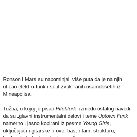
Ronson i Mars su napominjali više puta da je na njih
uticao elektro-funk i soul zvuk ranih osamdesetih iz
Mineapolisa.
Tužba, o kojoj je pisao
Pitchfork
, između ostalog navodi
da su „glavni instrumentalni delovi i teme
Uptown Funk
namerno i jasno kopirani iz pesme
Young Girls
,
uključujući i gitarske rifove, bas, ritam, strukturu,