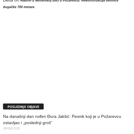
Deda
on
Radovi u Moravskoj ulici u Požarevcu: Rekonstrukcija deonice
dugačke 700 metara
POSLEDNJE OBJAVE
Na današnji dan rođen Đura Jakšić: Pesnik koji je u Požarevcu
ostavljao i „poslednji groš“
08/08/2026