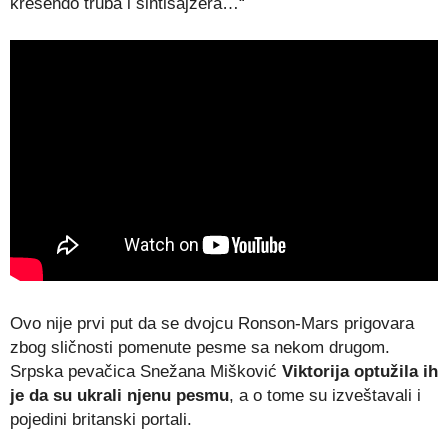
krešendo truba i sintisajzera…“
Ovo nije prvi put da se dvojcu Ronson-Mars prigovara
zbog sličnosti pomenute pesme sa nekom drugom.
Srpska pevačica Snežana Mišković
Viktorija optužila ih
je da su ukrali njenu pesmu
, a o tome su izveštavali i
pojedini britanski portali.