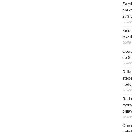
Za tr
preko
273 
06/08
Kako 
iskori
06/08
Obus
do 9.
06/08
RHMZ
stepe
nedel
06/08
Rad 
mora
prija
06/08
Obel
polo