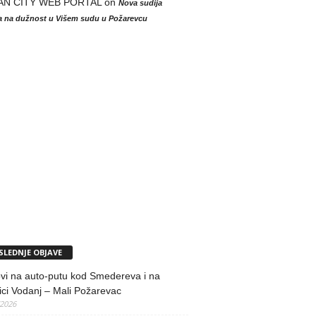
AN CITY WEB PORTAL
on
Nova sudija
la na dužnost u Višem sudu u Požarevcu
SLEDNJE OBJAVE
vi na auto-putu kod Smedereva i na
ci Vodanj – Mali Požarevac
/2026