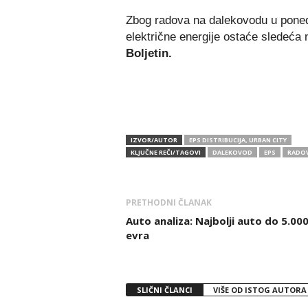
Zbog radova na dalekovodu u poned
električne energije ostaće sledeća 
Boljetin.
IZVOR/AUTOR
EPS DISTRIBUCIJA, URBAN CITY
KLJUČNE REČI/TAGOVI
DALEKOVOD
EPS
RADOV
PRETHODNI ČLANAK
Auto analiza: Najbolji auto do 5.00
evra
SLIČNI ČLANCI
VIŠE OD ISTOG AUTORA