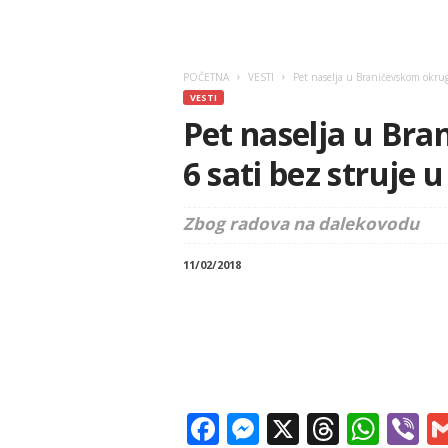
POČETNA
VESTI
Pet naselja u Braničevskom okrug
VESTI
Pet naselja u Br
6 sati bez struje 
Zbog radova na dalekovodu
11/02/2018
Facebook
Messenger
X
Thread
Wha
V