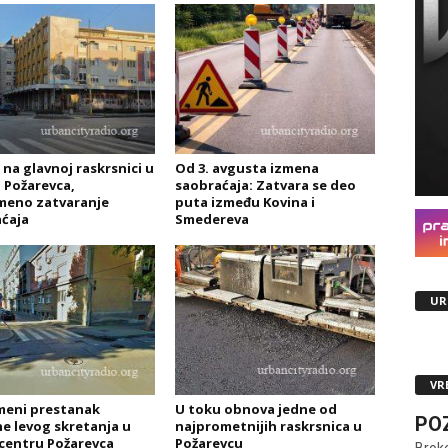
 na glavnoj raskrsnici u
Od 3. avgusta izmena
 Požarevca,
saobraćaja: Zatvara se deo
meno zatvaranje
puta između Kovina i
ćaja
Smedereva
UR
VR
meni prestanak
U toku obnova jedne od
PO
e levog skretanja u
najprometnijih raskrsnica u
u centru Požarevca
Požarevcu
Brok