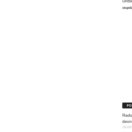
URB
stupi
PO
Rado
deoni
06/08