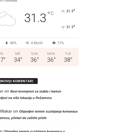
°
31.3
°
C
31.3
°
31.3
48%
4.8kmh
72%
FRI
SAT
SUN
MON
TUE
37
°
34
°
36
°
36
°
38
°
JNOVIJI KOMENTARI
an
on
Novi kontejneri za staklo i karton
ljeni na više lokacija u Požarevcu
 Mlakar
on
Objavljen termin suzbijanja komaraca
revcu, pčelari da zaštite pčele
n
Objavljen termin suzbijanja komaraca u