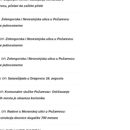
vcu, pčelari da zaštite pčele
n
Zelengorska i Nevesinjska ulica u Požarevcu
le jednosmerne
on
Zelengorska i Nevesinjska ulica u Požarevcu
le jednosmerne
on
Zelengorska i Nevesinjska ulica u Požarevcu
le jednosmerne
n
on
Satarašijada u Dragovcu 16. avgusta
on
Komunalne službe Požarevac: Održavanje
h mesta je obaveza korisnika
a
on
Radovi u Moravskoj ulici u Požarevcu:
strukcija deonice dugačke 700 metara