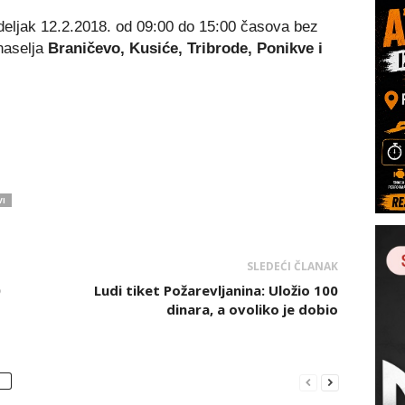
Link
eljak 12.2.2018. od 09:00 do 15:00 časova bez
naselja
Braničevo, Kusiće, Tribrode, Ponikve i
I
SLEDEĆI ČLANAK
0
Ludi tiket Požarevljanina: Uložio 100
dinara, a ovoliko je dobio