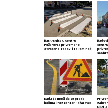
Raskrsnica u centru
Radovi
Požarevca privremeno
centru
otvorena, radovi i tokom noći
privre
saobra
Kada će moći da se prođe
Privre
kolima kroz centar Požarevca
zabran
ulici 