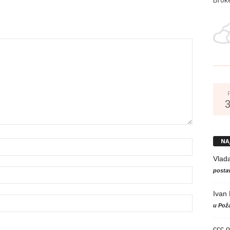
NA
Vlad
postav
Ivan
u Poža
ccc
o