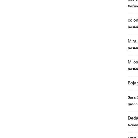
Požare
cc
o
posta
Mira
posta
Milos
posta
Boja
Sasa
grobni
Ded
Rekon