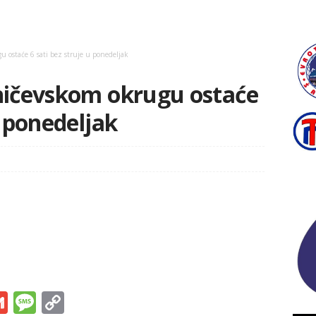
u ostaće 6 sati bez struje u ponedeljak
aničevskom okrugu ostaće
u ponedeljak
s
tsApp
iber
Gmail
Message
Copy