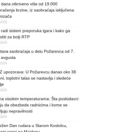
i dana otkriveno više od 19.000
račenja brzine, iz saobraćaja isključena
vozača
/2026
radi sistem preporuka igara i kako ga
stiti za bolji RTP
/2026
tava saobraćaja u delu Požarevca od 7.
 avgusta
/2026
 upozorava: U Požarevcu danas oko 38
ni, toplotni talas se nastavlja i sledeće
je
/2026
na visokim temperaturama: Šta poslodavci
ju da obezbede radnicima i kome se
vljuju nepravilnosti
/2026
ežen Dan rudara u Starom Kostolcu,
ženi venci na Majdanu