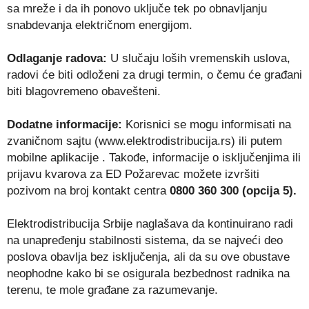
sa mreže i da ih ponovo uključe tek po obnavljanju
snabdevanja električnom energijom.
Odlaganje radova:
U slučaju loših vremenskih uslova,
radovi će biti odloženi za drugi termin, o čemu će građani
biti blagovremeno obavešteni.
Dodatne informacije:
Korisnici se mogu informisati na
zvaničnom sajtu (www.elektrodistribucija.rs) ili putem
mobilne aplikacije . Takođe, informacije o isključenjima ili
prijavu kvarova za ED Požarevac možete izvršiti
pozivom na broj kontakt centra
0800 360 300 (opcija 5).
Elektrodistribucija Srbije naglašava da kontinuirano radi
na unapređenju stabilnosti sistema, da se najveći deo
poslova obavlja bez isključenja, ali da su ove obustave
neophodne kako bi se osigurala bezbednost radnika na
terenu, te mole građane za razumevanje.