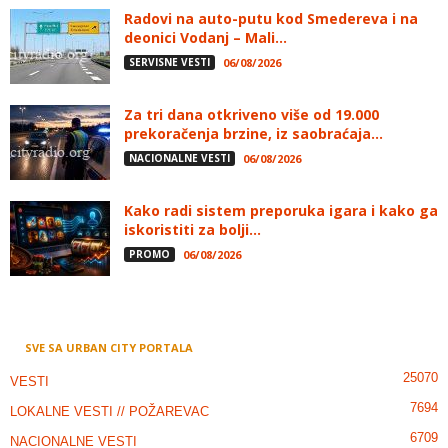
Radovi na auto-putu kod Smedereva i na
deonici Vodanj – Mali...
SERVISNE VESTI
06/08/2026
Za tri dana otkriveno više od 19.000
prekoračenja brzine, iz saobraćaja...
NACIONALNE VESTI
06/08/2026
Kako radi sistem preporuka igara i kako ga
iskoristiti za bolji...
PROMO
06/08/2026
SVE SA URBAN CITY PORTALA
25070
VESTI
7694
LOKALNE VESTI // POŽAREVAC
6709
NACIONALNE VESTI