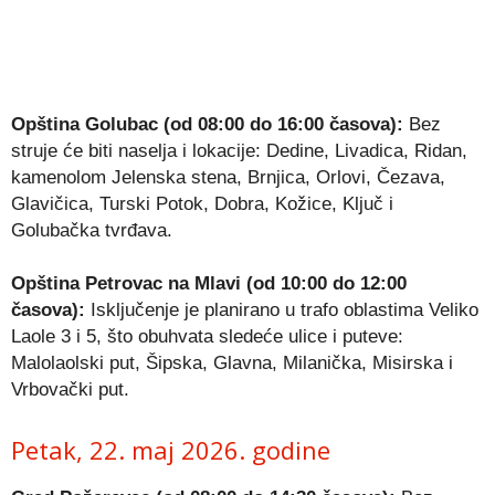
Opština Golubac (od 08:00 do 16:00 časova):
Bez
struje će biti naselja i lokacije: Dedine, Livadica, Ridan,
kamenolom Jelenska stena, Brnjica, Orlovi, Čezava,
Glavičica, Turski Potok, Dobra, Kožice, Ključ i
Golubačka tvrđava.
Opština Petrovac na Mlavi (od 10:00 do 12:00
časova):
Isključenje je planirano u trafo oblastima Veliko
Laole 3 i 5, što obuhvata sledeće ulice i puteve:
Malolaolski put, Šipska, Glavna, Milanička, Misirska i
Vrbovački put.
Petak, 22. maj 2026. godine