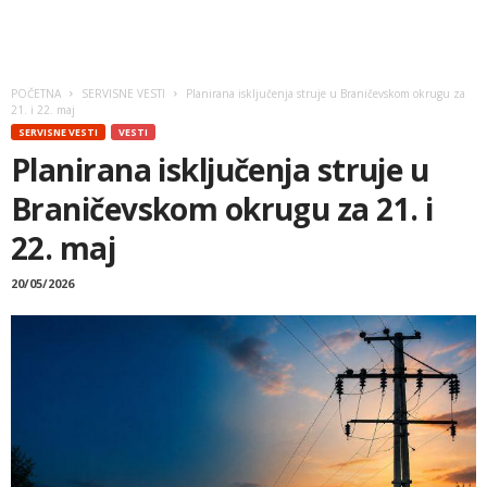
POČETNA
SERVISNE VESTI
Planirana isključenja struje u Braničevskom okrugu za
21. i 22. maj
SERVISNE VESTI
VESTI
Planirana isključenja struje u
Braničevskom okrugu za 21. i
22. maj
20/05/2026