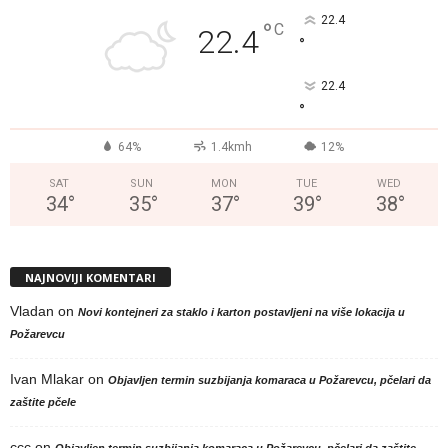
22.4
°
C
22.4
°
22.4
°
64%
1.4kmh
12%
SAT
SUN
MON
TUE
WED
34
°
35
°
37
°
39
°
38
°
NAJNOVIJI KOMENTARI
Vladan
on
Novi kontejneri za staklo i karton postavljeni na više lokacija u
Požarevcu
Ivan Mlakar
on
Objavljen termin suzbijanja komaraca u Požarevcu, pčelari da
zaštite pčele
ccc
on
Objavljen termin suzbijanja komaraca u Požarevcu, pčelari da zaštite