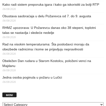
Kako radi sistem preporuka igara i kako ga iskoristiti za bolji RTP
06/08/2026
Obustava saobraćaja u delu Požarevca od 7. do 9. avgusta
06/08/2026
RHMZ upozorava: U Požarevcu danas oko 38 stepeni, toplotni
talas se nastavlja i sledeće nedelje
06/08/2026
Rad na visokim temperaturama: Šta poslodavci moraju da
obezbede radnicima i kome se prijavljuju nepravilnosti
06/08/2026
Obeležen Dan rudara u Starom Kostolcu, položeni venci na
Majdanu
06/08/2026
Jedna osoba poginula u požaru u Lučici
06/08/2026
MENI
MENI