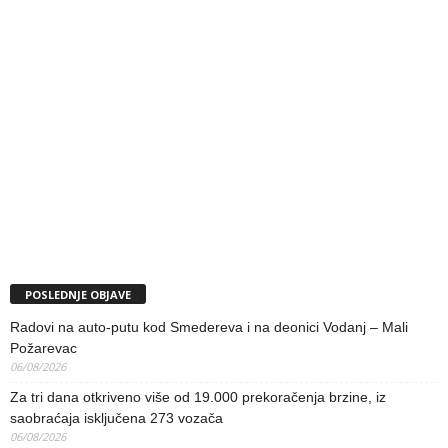
POSLEDNJE OBJAVE
Radovi na auto-putu kod Smedereva i na deonici Vodanj – Mali
Požarevac
06/08/2026
Za tri dana otkriveno više od 19.000 prekoračenja brzine, iz
saobraćaja isključena 273 vozača
06/08/2026