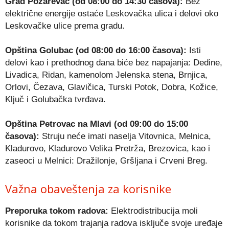
Grad Požarevac (od 08:00 do 14:30 časova):
Bez
električne energije ostaće Leskovačka ulica i delovi oko
Leskovačke ulice prema gradu.
Opština Golubac (od 08:00 do 16:00 časova):
Isti
delovi kao i prethodnog dana biće bez napajanja: Dedine,
Livadica, Ridan, kamenolom Jelenska stena, Brnjica,
Orlovi, Čezava, Glavičica, Turski Potok, Dobra, Kožice,
Ključ i Golubačka tvrđava.
Opština Petrovac na Mlavi (od 09:00 do 15:00
časova):
Struju neće imati naselja Vitovnica, Melnica,
Kladurovo, Kladurovo Velika Pretrža, Brezovica, kao i
zaseoci u Melnici: Dražilonje, Gršljana i Crveni Breg.
Važna obaveštenja za korisnike
Preporuka tokom radova:
Elektrodistribucija moli
korisnike da tokom trajanja radova isključe svoje uređaje