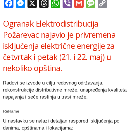
Facebook
Messenger
X
Threads
WhatsApp
Viber
Gmail
Messag
Copy
Link
Ogranak Elektrodistribucija
Požarevac najavio je privremena
isključenja električne energije za
četvrtak i petak (21. i 22. maj) u
nekoliko opština.
Radovi se izvode u cilju redovnog održavanja,
rekonstrukcije distributivne mreže, unapređenja kvaliteta
napajanja i seče rastinja u trasi mreže.
Reklame
U nastavku se nalazi detaljan raspored isključenja po
danima, opštinama i lokacijama: