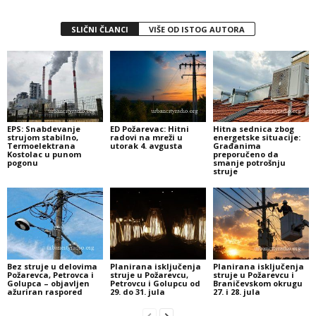
SLIČNI ČLANCI
VIŠE OD ISTOG AUTORA
EPS: Snabdevanje
ED Požarevac: Hitni
Hitna sednica zbog
strujom stabilno,
radovi na mreži u
energetske situacije:
Termoelektrana
utorak 4. avgusta
Građanima
Kostolac u punom
preporučeno da
pogonu
smanje potrošnju
struje
Bez struje u delovima
Planirana isključenja
Planirana isključenja
Požarevca, Petrovca i
struje u Požarevcu,
struje u Požarevcu i
Golupca – objavljen
Petrovcu i Golupcu od
Braničevskom okrugu
ažuriran raspored
29. do 31. jula
27. i 28. jula