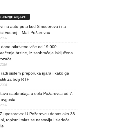
SLEDNJE OBJAVE
vi na auto-putu kod Smedereva i na
ci Vodanj – Mali Požarevac
/2026
i dana otkriveno više od 19.000
račenja brzine, iz saobraćaja isključena
vozača
/2026
radi sistem preporuka igara i kako ga
stiti za bolji RTP
/2026
tava saobraćaja u delu Požarevca od 7.
 avgusta
/2026
 upozorava: U Požarevcu danas oko 38
ni, toplotni talas se nastavlja i sledeće
je