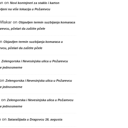
an
on
Novi kontejneri za staklo i karton
ljeni na više lokacija u Požarevcu
 Mlakar
on
Objavljen termin suzbijanja komaraca
revcu, pčelari da zaštite pčele
n
Objavljen termin suzbijanja komaraca u
vcu, pčelari da zaštite pčele
n
Zelengorska i Nevesinjska ulica u Požarevcu
le jednosmerne
on
Zelengorska i Nevesinjska ulica u Požarevcu
le jednosmerne
on
Zelengorska i Nevesinjska ulica u Požarevcu
le jednosmerne
n
on
Satarašijada u Dragovcu 16. avgusta