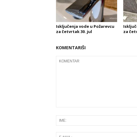
Isključenja vode u Požarevcu
Isklju
za četvrtak 30. jul
za četv
KOMENTARIŠI