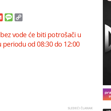
s
tsApp
iber
Gmail
Message
Copy
Link
bez vode će biti potrošači u
 u periodu od 08:30 do 12:00
SLEDEĆI ČLANAK