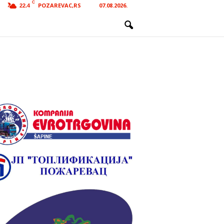
C
POZAREVAC,RS
07.08.2026.
22.4