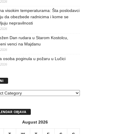
/2026
na visokim temperaturama: Šta poslodavci
ju da obezbede radnicima i kome se
vljuju nepravilnosti
/2026
ežen Dan rudara u Starom Kostolcu,
ženi venci na Majdanu
/2026
 osoba poginula u požaru u Lučici
/2026
NI
I
LENDAR OBJAVA
August 2026