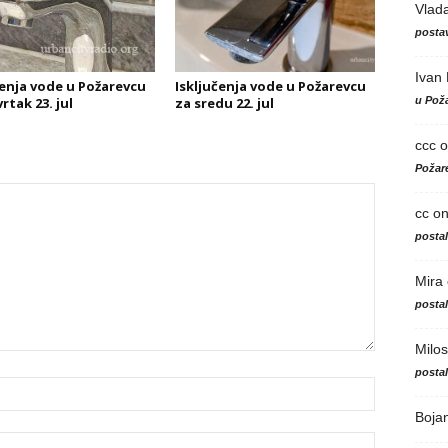
Vlad
postav
Ivan
čenja vode u Požarevcu
Isključenja vode u Požarevcu
u Poža
rtak 23. jul
za sredu 22. jul
ccc
o
Požare
cc
o
posta
Mira
posta
Milos
posta
Boja