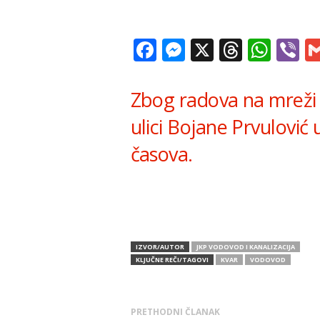
Facebook
Messenger
X
Thread
Wha
V
Zbog radova na mreži 
ulici Bojane Prvulović
časova.
IZVOR/AUTOR
JKP VODOVOD I KANALIZACIJA
KLJUČNE REČI/TAGOVI
KVAR
VODOVOD
PRETHODNI ČLANAK