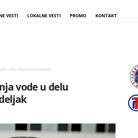
NE VESTI
LOKALNE VESTI
PROMO
KONTAKT
 vode u delu Požarevca u ponedeljak
enja vode u delu
deljak