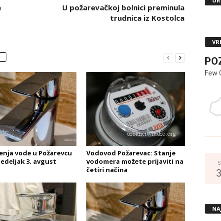
UR
a
U požarevačkoj bolnici preminula
trudnica iz Kostolca
VR
PO
Few 
čenja vode u Požarevcu
Vodovod Požarevac: Stanje
edeljak 3. avgust
vodomera možete prijaviti na
S
četiri načina
NA