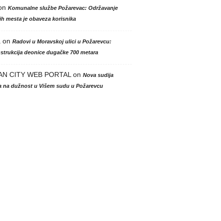
on
Komunalne službe Požarevac: Održavanje
h mesta je obaveza korisnika
a
on
Radovi u Moravskoj ulici u Požarevcu:
strukcija deonice dugačke 700 metara
AN CITY WEB PORTAL
on
Nova sudija
la na dužnost u Višem sudu u Požarevcu