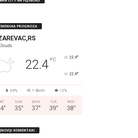
BAN CITY NA FEJSBUKU
EMENSKA PROGNOZA
ZAREVAC,RS
Clouds
°
22.4
°
C
22.4
°
22.4
64%
1.4kmh
12%
AT
SUN
MON
TUE
WED
34
°
35
°
37
°
39
°
38
°
JNOVIJI KOMENTARI