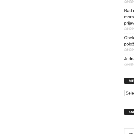
06/08
Rad 
mora
prija
06/08
Obel
polo
06/08
Jedna
06/08
ME
MEN
KA