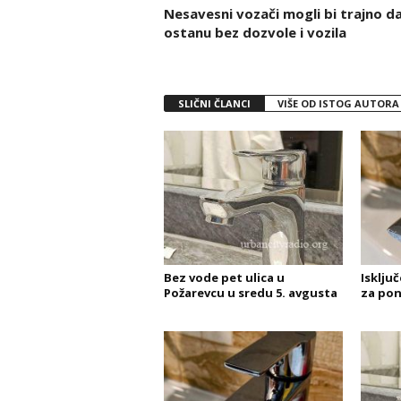
Nesavesni vozači mogli bi trajno d
ostanu bez dozvole i vozila
SLIČNI ČLANCI
VIŠE OD ISTOG AUTORA
Bez vode pet ulica u
Isklju
Požarevcu u sredu 5. avgusta
za pon