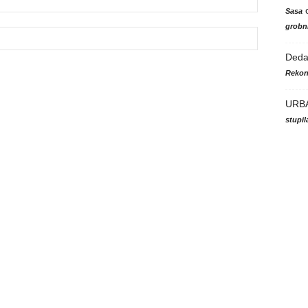
Sasa
grobni
Ded
Rekon
URB
stupi