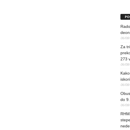
PO
Rado
deoni
06/08
Za tr
preko
273 
06/08
Kako 
iskori
06/08
Obus
do 9.
06/08
RHMZ
stepe
nedel