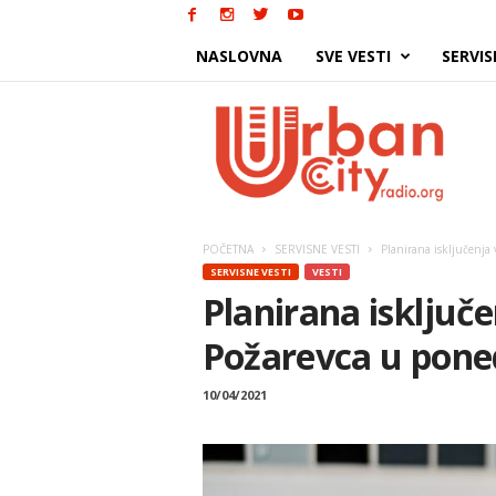
NASLOVNA
SVE VESTI
SERVIS
Urban
City
POČETNA
SERVISNE VESTI
Planirana isključenja
SERVISNE VESTI
VESTI
Planirana isključ
Požarevca u pone
10/04/2021