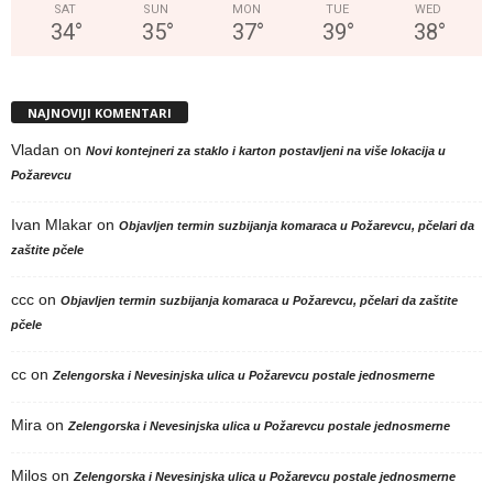
SAT
SUN
MON
TUE
WED
34
°
35
°
37
°
39
°
38
°
NAJNOVIJI KOMENTARI
Vladan
on
Novi kontejneri za staklo i karton postavljeni na više lokacija u
Požarevcu
Ivan Mlakar
on
Objavljen termin suzbijanja komaraca u Požarevcu, pčelari da
zaštite pčele
ccc
on
Objavljen termin suzbijanja komaraca u Požarevcu, pčelari da zaštite
pčele
cc
on
Zelengorska i Nevesinjska ulica u Požarevcu postale jednosmerne
Mira
on
Zelengorska i Nevesinjska ulica u Požarevcu postale jednosmerne
Milos
on
Zelengorska i Nevesinjska ulica u Požarevcu postale jednosmerne