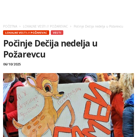
POČETNA
LOKALNE VESTI // POŽAREVAC
Počinje Dečija nedelja u Požarevcu
LOKALNE VESTI // POŽAREVAC
VESTI
Počinje Dečija nedelja u
Požarevcu
06/10/2025