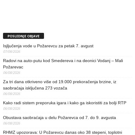
POSLEDNJE OBJAVE
Isjljučenja vode u Požarevcu za petak 7. avgust
07/08/2026
Radovi na auto-putu kod Smedereva i na deonici Vodanj – Mali
Požarevac
06/08/2026
Za tri dana otkriveno više od 19.000 prekoračenja brzine, iz
saobraćaja isključena 273 vozača
06/08/2026
Kako radi sistem preporuka igara i kako ga iskoristiti za bolji RTP
06/08/2026
Obustava saobraćaja u delu Požarevca od 7. do 9. avgusta
06/08/2026
RHMZ upozorava: U Požarevcu danas oko 38 stepeni, toplotni