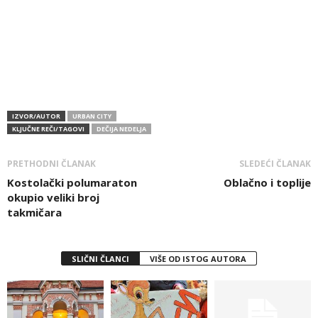
IZVOR/AUTOR
URBAN CITY
KLJUČNE REČI/TAGOVI
DEČIJA NEDELJA
PRETHODNI ČLANAK
SLEDEĆI ČLANAK
Kostolački polumaraton
Oblačno i toplije
okupio veliki broj
takmičara
SLIČNI ČLANCI
VIŠE OD ISTOG AUTORA