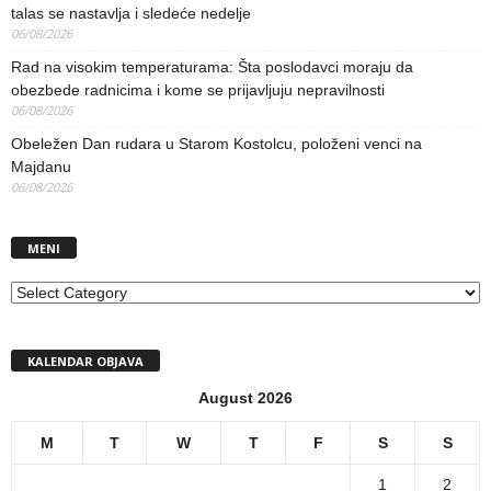
talas se nastavlja i sledeće nedelje
06/08/2026
Rad na visokim temperaturama: Šta poslodavci moraju da
obezbede radnicima i kome se prijavljuju nepravilnosti
06/08/2026
Obeležen Dan rudara u Starom Kostolcu, položeni venci na
Majdanu
06/08/2026
MENI
MENI
KALENDAR OBJAVA
August 2026
M
T
W
T
F
S
S
1
2