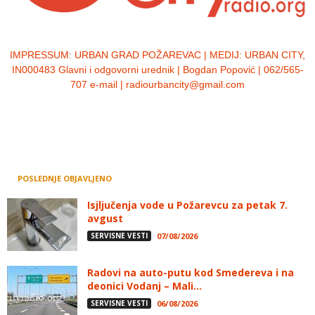
IMPRESSUM:
URBAN GRAD POŽAREVAC | MEDIJ: URBAN CITY,
IN000483 Glavni i odgovorni urednik | Bogdan Popović | 062/565-
707 e-mail | radiourbancity@gmail.com
POSLEDNJE OBJAVLJENO
Isjljučenja vode u Požarevcu za petak 7.
avgust
SERVISNE VESTI
07/08/2026
Radovi na auto-putu kod Smedereva i na
deonici Vodanj – Mali...
SERVISNE VESTI
06/08/2026