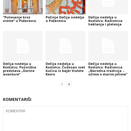
“Putovanje kroz
Počinje Dečija nedelja
Dečija nedelja u
vreme” u Požarevcu
u Požarevcu
Kostolcu: Radionica
heklanja i pletenja
Dečija nedelja u
Dečija nedelja u
Dečija nedelja u
Kostolcu: Pozorišna
Kostolcu: Čudesan svet
Kostolcu: Radionica
predstava „Dorine
kućica iz bajki Violete
„Narodna tradicija –
avanture“
Kevro
učimo o starim jelima“
KOMENTARIŠI