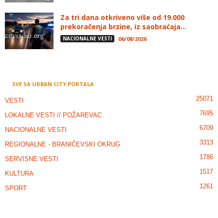
Za tri dana otkriveno više od 19.000
prekoračenja brzine, iz saobraćaja...
NACIONALNE VESTI
06/08/2026
SVE SA URBAN CITY PORTALA
25071
VESTI
7695
LOKALNE VESTI // POŽAREVAC
6709
NACIONALNE VESTI
3313
REGIONALNE - BRANIČEVSKI OKRUG
1786
SERVISNE VESTI
1517
KULTURA
1261
SPORT