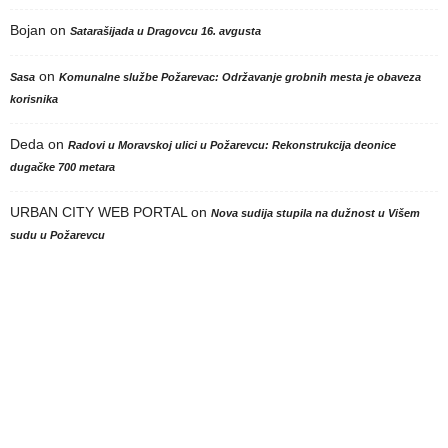
Bojan
on
Satarašijada u Dragovcu 16. avgusta
on
Sasa
Komunalne službe Požarevac: Održavanje grobnih mesta je obaveza
korisnika
Deda
on
Radovi u Moravskoj ulici u Požarevcu: Rekonstrukcija deonice
dugačke 700 metara
URBAN CITY WEB PORTAL
on
Nova sudija stupila na dužnost u Višem
sudu u Požarevcu