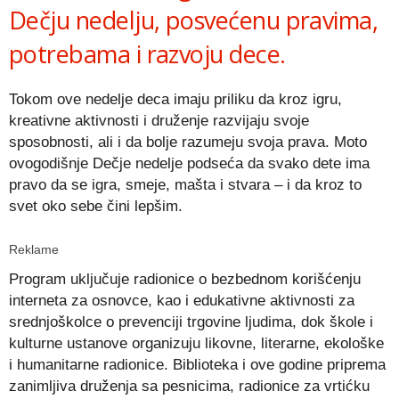
Dečju nedelju, posvećenu pravima,
potrebama i razvoju dece.
Tokom ove nedelje deca imaju priliku da kroz igru,
kreativne aktivnosti i druženje razvijaju svoje
sposobnosti, ali i da bolje razumeju svoja prava. Moto
ovogodišnje Dečje nedelje podseća da svako dete ima
pravo da se igra, smeje, mašta i stvara – i da kroz to
svet oko sebe čini lepšim.
Reklame
Program uključuje radionice o bezbednom korišćenju
interneta za osnovce, kao i edukativne aktivnosti za
srednjoškolce o prevenciji trgovine ljudima, dok škole i
kulturne ustanove organizuju likovne, literarne, ekološke
i humanitarne radionice. Biblioteka i ove godine priprema
zanimljiva druženja sa pesnicima, radionice za vrtićku