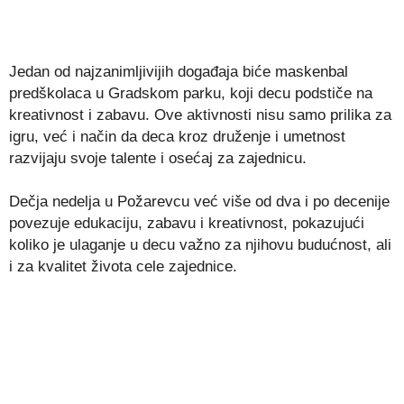
Jedan od najzanimljivijih događaja biće maskenbal
predškolaca u Gradskom parku, koji decu podstiče na
kreativnost i zabavu. Ove aktivnosti nisu samo prilika za
igru, već i način da deca kroz druženje i umetnost
razvijaju svoje talente i osećaj za zajednicu.
Dečja nedelja u Požarevcu već više od dva i po decenije
povezuje edukaciju, zabavu i kreativnost, pokazujući
koliko je ulaganje u decu važno za njihovu budućnost, ali
i za kvalitet života cele zajednice.