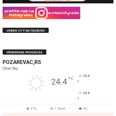
URBAN CITY NA FEJSBUKU
VREMENSKA PROGNOZA
POZAREVAC,RS
Clear Sky
24.4
°
C
24.4
°
24.4
°
57%
1.7kmh
9%