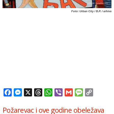
Foto: Urban City / B.P. / arhiva
Facebook
Messenger
X
Threads
WhatsApp
Viber
Gmail
Messag
Copy
Link
Požarevac i ove godine obeležava