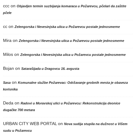
ccc
on
Objavljen termin suzbijanja komaraca u Požarevcu, pčelari da zaštite
pčele
cc
on
Zelengorska i Nevesinjska ulica u Požarevcu postale jednosmerne
Mira
on
Zelengorska i Nevesinjska ulica u Požarevcu postale jednosmerne
Milos
on
Zelengorska i Nevesinjska ulica u Požarevcu postale jednosmerne
Bojan
on
Satarašijada u Dragovcu 16. avgusta
on
Sasa
Komunalne službe Požarevac: Održavanje grobnih mesta je obaveza
korisnika
Deda
on
Radovi u Moravskoj ulici u Požarevcu: Rekonstrukcija deonice
dugačke 700 metara
URBAN CITY WEB PORTAL
on
Nova sudija stupila na dužnost u Višem
sudu u Požarevcu