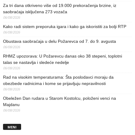
Za tri dana otkriveno više od 19.000 prekoračenja brzine, iz
saobraćaja isključena 273 vozača
06/08/2026
Kako radi sistem preporuka igara i kako ga iskoristiti za bolji RTP
06/08/2026
Obustava saobraćaja u delu Požarevca od 7. do 9. avgusta
06/08/2026
RHMZ upozorava: U Požarevcu danas oko 38 stepeni, toplotni
talas se nastavlja i sledeće nedelje
06/08/2026
Rad na visokim temperaturama: Šta poslodavci moraju da
obezbede radnicima i kome se prijavljuju nepravilnosti
06/08/2026
Obeležen Dan rudara u Starom Kostolcu, položeni venci na
Majdanu
06/08/2026
MENI