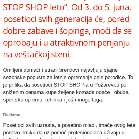
STOP SHOP leto“. Od 3. do 5. juna,
posetioci svih generacija će, pored
dobre zabave i šopinga, moći da se
oprobaju i u atraktivnom penjanju
na veštačkoj steni.
Omiljeni domaći i strani brendovi najavljuju sjajne
sezonske popuste za letnje opremanje cele porodice. To
je prilika da posetioci STOP SHOP-a u Požarevcu po
sniženim cenama kupe željene komade odeće i obuće,
sportsku opremu, tehniku i još mnogo toga.
Reklame
Posetioci svih uzrasta, a posebno mladi, imaće ovog leta
ponovo priliku da uz pomoć profesionalaca uživaju u