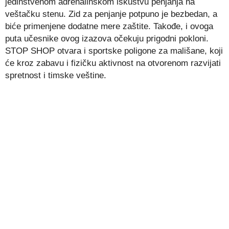
jedinstvenom adrenalinskom iskustvu penjanja na
veštačku stenu. Zid za penjanje potpuno je bezbedan, a
biće primenjene dodatne mere zaštite. Takođe, i ovoga
puta učesnike ovog izazova očekuju prigodni pokloni.
STOP SHOP otvara i sportske poligone za mališane, koji
će kroz zabavu i fizičku aktivnost na otvorenom razvijati
spretnost i timske veštine.