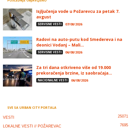
POSLEDNJE OBJAVLJENO
Isjljučenja vode u Požarevcu za petak 7.
avgust
SERVISNE VESTI
07/08/2026
Radovi na auto-putu kod Smedereva i na
deonici Vodanj – Mali...
SERVISNE VESTI
06/08/2026
Za tri dana otkriveno više od 19.000
prekoračenja brzine, iz saobraćaja...
NACIONALNE VESTI
06/08/2026
SVE SA URBAN CITY PORTALA
25071
VESTI
7695
LOKALNE VESTI // POŽAREVAC