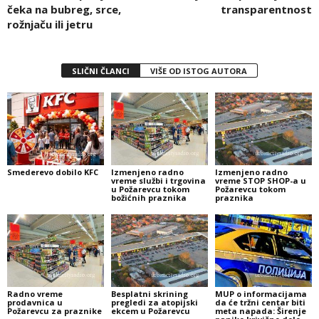
čeka na bubreg, srce,
transparentnost
rožnjaču ili jetru
SLIČNI ČLANCI
VIŠE OD ISTOG AUTORA
Smederevo dobilo KFC
Izmenjeno radno
Izmenjeno radno
vreme službi i trgovina
vreme STOP SHOP-a u
u Požarevcu tokom
Požarevcu tokom
božićnih praznika
praznika
Radno vreme
Besplatni skrining
MUP o informacijama
prodavnica u
pregledi za atopijski
da će tržni centar biti
Požarevcu za praznike
ekcem u Požarevcu
meta napada: Širenje