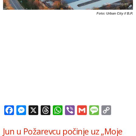
Foto: Urban City // B.P.
Facebook
Messenger
X
Threads
WhatsApp
Viber
Gmail
Messag
Copy
Link
Jun u Požarevcu počinje uz „Moje