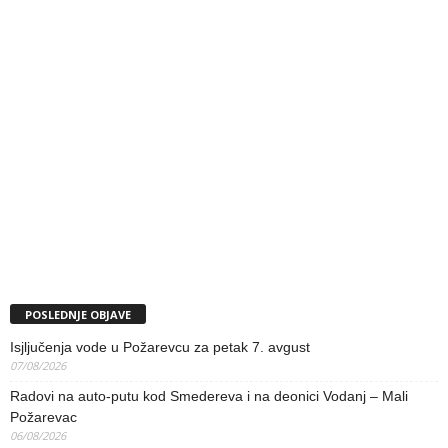
POSLEDNJE OBJAVE
Isjljučenja vode u Požarevcu za petak 7. avgust
07/08/2026
Radovi na auto-putu kod Smedereva i na deonici Vodanj – Mali
Požarevac
06/08/2026