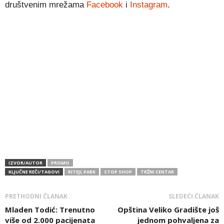
društvenim mrežama
Facebook
i
Instagram
.
IZVOR/AUTOR
PROMO
KLJUČNE REČI/TAGOVI
RITEJL PARK
STOP SHOP
TRŽNI CENTAR
PRETHODNI ČLANAK
SLEDEĆI ČLANAK
Mladen Todić: Trenutno
Opština Veliko Gradište još
više od 2.000 pacijenata
jednom pohvaljena za