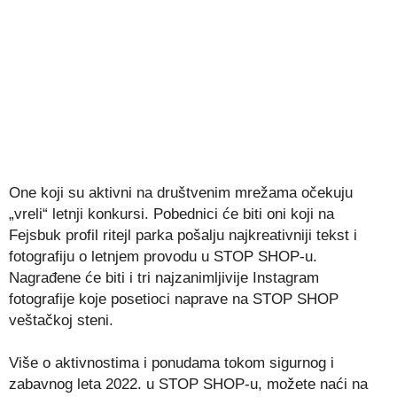
One koji su aktivni na društvenim mrežama očekuju
„vreli“ letnji konkursi. Pobednici će biti oni koji na
Fejsbuk profil ritejl parka pošalju najkreativniji tekst i
fotografiju o letnjem provodu u STOP SHOP-u.
Nagrađene će biti i tri najzanimljivije Instagram
fotografije koje posetioci naprave na STOP SHOP
veštačkoj steni.
Više o aktivnostima i ponudama tokom sigurnog i
zabavnog leta 2022. u STOP SHOP-u, možete naći na