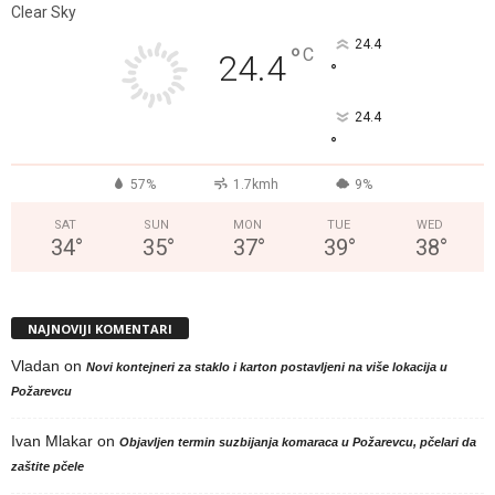
Clear Sky
24.4
°
C
24.4
°
24.4
°
57%
1.7kmh
9%
SAT
SUN
MON
TUE
WED
34
°
35
°
37
°
39
°
38
°
NAJNOVIJI KOMENTARI
Vladan
on
Novi kontejneri za staklo i karton postavljeni na više lokacija u
Požarevcu
Ivan Mlakar
on
Objavljen termin suzbijanja komaraca u Požarevcu, pčelari da
zaštite pčele