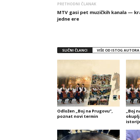
PRETHODNI ČLANAK
MTV gasi pet muzičkih kanala — kr
jedne ere
SLIČNI ČLANCI
VIŠE OD ISTOG AUTORA
Odložen „Boj na Prugovu“,
„Boj na
poznat novi termin
okuplja
istorij