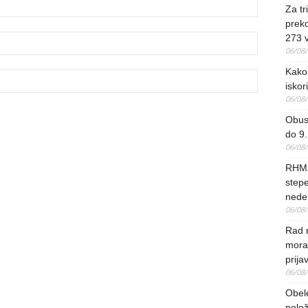
Za tr
preko
273 
06/08
Kako 
iskori
06/08
Obus
do 9.
06/08
RHMZ
stepe
nedel
06/08
Rad 
mora
prija
06/08
Obel
polo