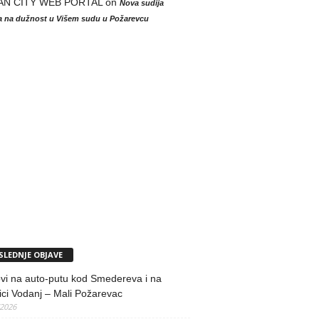
AN CITY WEB PORTAL
on
Nova sudija
la na dužnost u Višem sudu u Požarevcu
SLEDNJE OBJAVE
vi na auto-putu kod Smedereva i na
ci Vodanj – Mali Požarevac
/2026