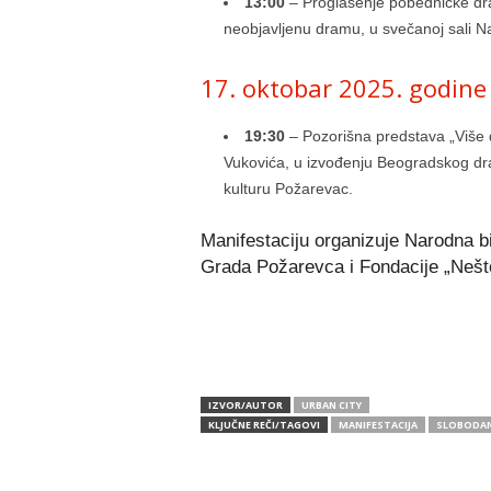
13:00
– Proglašenje pobedničke dr
neobjavljenu dramu, u svečanoj sali Nar
17. oktobar 2025. godine
19:30
– Pozorišna predstava „Više d
Vukovića, u izvođenju Beogradskog dra
kulturu Požarevac.
Manifestaciju organizuje Narodna bi
Grada Požarevca i Fondacije „Nešto
IZVOR/AUTOR
URBAN CITY
KLJUČNE REČI/TAGOVI
MANIFESTACIJA
SLOBODAN