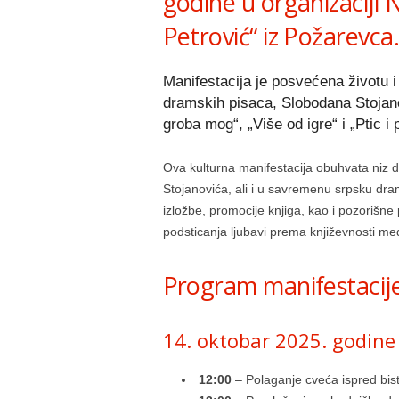
godine u organizaciji N
Petrović“ iz Požarevca
Manifestacija je posvećena životu i 
dramskih pisaca, Slobodana Stojan
groba mog“, „Više od igre“ i „Ptic i p
Ova kulturna manifestacija obuhvata niz d
Stojanovića, ali i u savremenu srpsku dra
izložbe, promocije knjiga, kao i pozorišne 
podsticanja ljubavi prema književnosti m
Program manifestacij
14. oktobar 2025. godine
12:00
– Polaganje cveća ispred bi