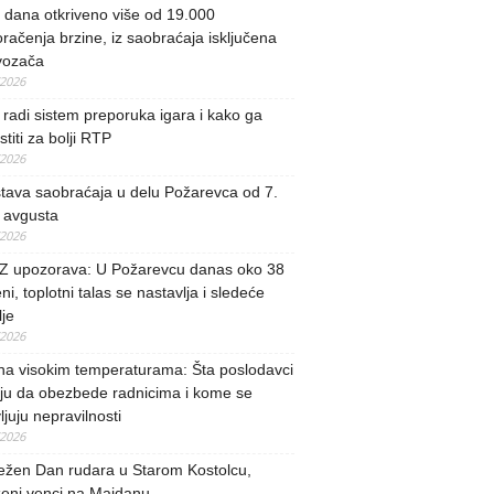
i dana otkriveno više od 19.000
račenja brzine, iz saobraćaja isključena
vozača
/2026
radi sistem preporuka igara i kako ga
stiti za bolji RTP
/2026
tava saobraćaja u delu Požarevca od 7.
 avgusta
/2026
 upozorava: U Požarevcu danas oko 38
ni, toplotni talas se nastavlja i sledeće
je
/2026
na visokim temperaturama: Šta poslodavci
ju da obezbede radnicima i kome se
vljuju nepravilnosti
/2026
ežen Dan rudara u Starom Kostolcu,
ženi venci na Majdanu