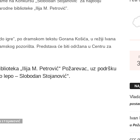
ame na Konkursu „Slobodan Stojanović“ za najbolju
odne biblioteke „Ilija M. Petrović“.
o igre“, po dramskom tekstu Gorana Košića, u režiji Ivana
mskog pozorišta. Predstava će biti održana u Centru za
blioteka „Ilija M. Petrović“ Požarevac, uz podršku
 lepo – Slobodan Stojanović“.
NA
Vlad
postav
Ivan
 STOJANOVIĆ
u Poža
ccc
o