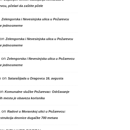
vcu, pčelari da zaštite pčele
n
Zelengorska i Nevesinjska ulica u Požarevcu
le jednosmerne
on
Zelengorska i Nevesinjska ulica u Požarevcu
le jednosmerne
on
Zelengorska i Nevesinjska ulica u Požarevcu
le jednosmerne
n
on
Satarašijada u Dragovcu 16. avgusta
on
Komunalne službe Požarevac: Održavanje
h mesta je obaveza korisnika
a
on
Radovi u Moravskoj ulici u Požarevcu:
strukcija deonice dugačke 700 metara