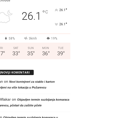
°
26.1
°
C
26.1
°
26.1
58%
3kmh
19%
FRI
SAT
SUN
MON
TUE
37
°
33
°
35
°
36
°
39
°
JNOVIJI KOMENTARI
an
on
Novi kontejneri za staklo i karton
ljeni na više lokacija u Požarevcu
 Mlakar
on
Objavljen termin suzbijanja komaraca
revcu, pčelari da zaštite pčele
n
Objavljen termin suzbijanja komaraca u