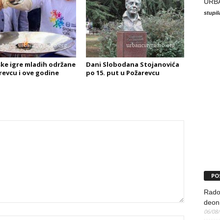
URB
stupi
ke igre mladih održane
Dani Slobodana Stojanovića
revcu i ove godine
po 15. put u Požarevcu
PO
Rado
deoni
06/08