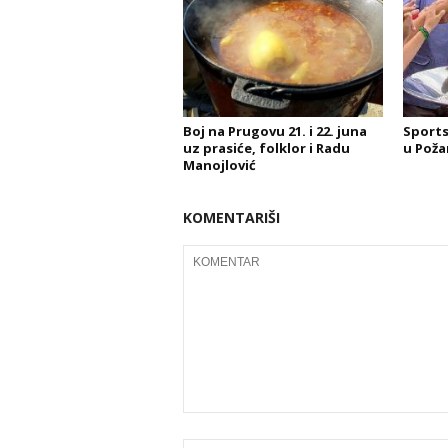
Boj na Prugovu 21. i 22. juna
Sports
uz prasiće, folklor i Radu
u Poža
Manojlović
KOMENTARIŠI