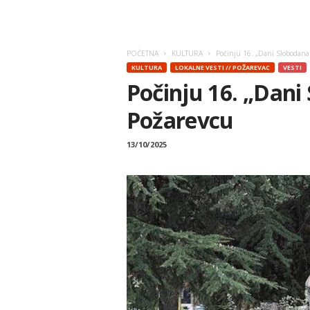
POČETNA
KULTURA
Počinju 16. „Dani Slobodana 
KULTURA
LOKALNE VESTI // POŽAREVAC
VESTI
Počinju 16. „Dani
Požarevcu
13/10/2025