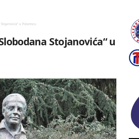
Stojanovića“ u Požarevcu
 Slobodana Stojanovića“ u