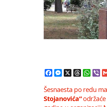
Facebook
Messenger
X
Thread
Wha
V
Šesnaesta po redu ma
Stojanovića“
održaće 