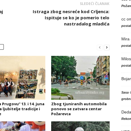
SLEDEĆI ČLANAK
Požare
aj
Istraga zbog nesreće kod Crljenca:
Ispituje se ko je pomerio telo
cc
o
nastradalog mladića
posta
Mira
posta
Milos
posta
Boja
Sasa
grobni
 Prugovu“ 13. i 14. juna
Zbog tjuniranih automobila
 ljubitelje tradicije i
ponovo se zatvara centar
Ded
e
Požarevca
Rekon