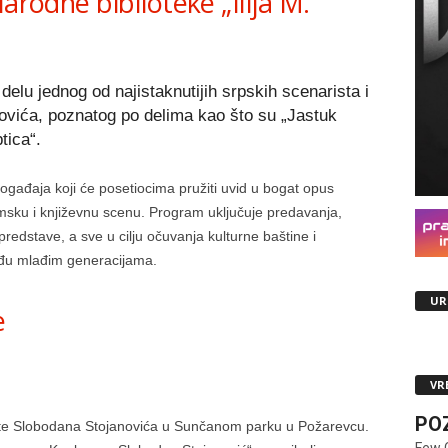
arodne biblioteke „Ilija M.
.
delu jednog od najistaknutijih srpskih scenarista i
ovića, poznatog po delima kao što su „Jastuk
tica“.
ogađaja koji će posetiocima pružiti uvid u bogat opus
msku i književnu scenu. Program uključuje predavanja,
predstave, a sve u cilju očuvanja kulturne baštine i
eđu mlađim generacijama.
UR
e
VR
PO
ste Slobodana Stojanovića u Sunčanom parku u Požarevcu.
Few 