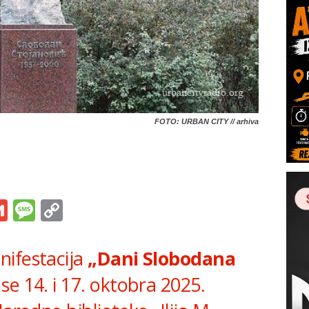
FOTO: URBAN CITY // arhiva
s
tsApp
iber
Gmail
Message
Copy
Link
nifestacija
„Dani Slobodana
se 14. i 17. oktobra 2025.