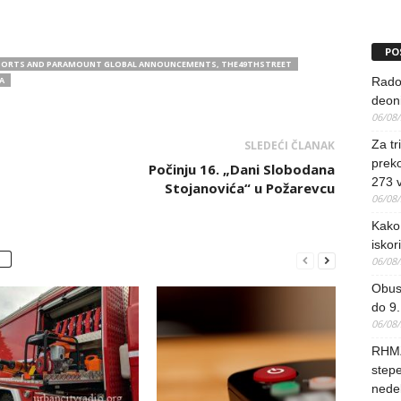
PO
REPORTS AND PARAMOUNT GLOBAL ANNOUNCEMENTS, THE49THSTREET
A
Rado
deoni
06/08
Za tr
SLEDEĆI ČLANAK
preko
Počinju 16. „Dani Slobodana
273 
Stojanovića“ u Požarevcu
06/08
Kako 
iskori
06/08
Obus
do 9.
06/08
RHMZ
stepe
nedel