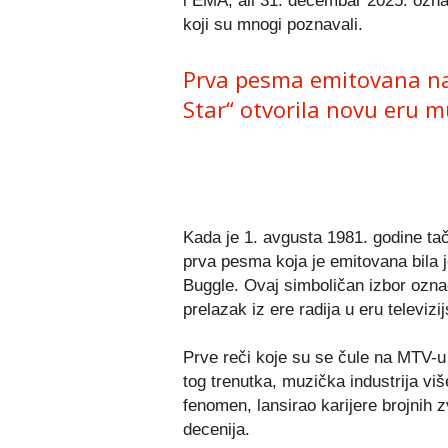
i EMA, ali 31. decembar 2025. označ
koji su mnogi poznavali.
Prva pesma emitovana na 
Star“ otvorila novu eru m
Kada je 1. avgusta 1981. godine t
prva pesma koja je emitovana bila j
Buggle. Ovaj simboličan izbor ozna
prelazak iz ere radija u eru televizi
Prve reči koje su se čule na MTV-u 
tog trenutka, muzička industrija viš
fenomen, lansirao karijere brojnih 
decenija.