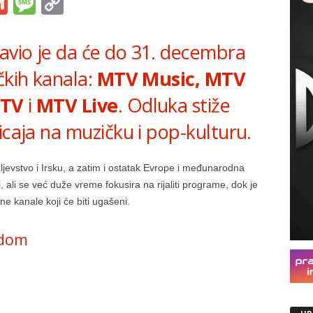
s
tsApp
iber
Gmail
Message
Copy
Link
vio je da će do 31. decembra
čkih kanala:
MTV Music, MTV
MTV
i
MTV Live
. Odluka stiže
icaja na muzičku i pop-kulturu.
ljevstvo i Irsku, a zatim i ostatak Evrope i međunarodna
, ali se već duže vreme fokusira na rijaliti programe, dok je
e kanale koji će biti ugašeni.
adom