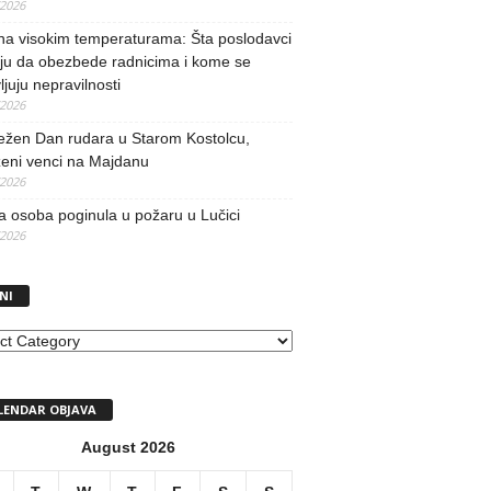
/2026
na visokim temperaturama: Šta poslodavci
ju da obezbede radnicima i kome se
vljuju nepravilnosti
/2026
ežen Dan rudara u Starom Kostolcu,
ženi venci na Majdanu
/2026
 osoba poginula u požaru u Lučici
/2026
NI
I
LENDAR OBJAVA
August 2026