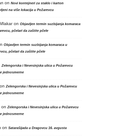
an
on
Novi kontejneri za staklo i karton
ljeni na više lokacija u Požarevcu
 Mlakar
on
Objavljen termin suzbijanja komaraca
revcu, pčelari da zaštite pčele
n
Objavljen termin suzbijanja komaraca u
vcu, pčelari da zaštite pčele
n
Zelengorska i Nevesinjska ulica u Požarevcu
le jednosmerne
on
Zelengorska i Nevesinjska ulica u Požarevcu
le jednosmerne
on
Zelengorska i Nevesinjska ulica u Požarevcu
le jednosmerne
n
on
Satarašijada u Dragovcu 16. avgusta