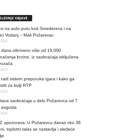
SLEDNJE OBJAVE
vi na auto-putu kod Smedereva i na
ci Vodanj – Mali Požarevac
/2026
i dana otkriveno više od 19.000
račenja brzine, iz saobraćaja isključena
vozača
/2026
radi sistem preporuka igara i kako ga
stiti za bolji RTP
/2026
tava saobraćaja u delu Požarevca od 7.
 avgusta
/2026
 upozorava: U Požarevcu danas oko 38
ni, toplotni talas se nastavlja i sledeće
je