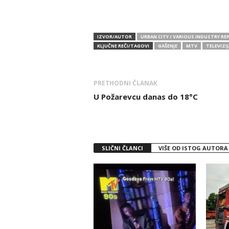
IZVOR/AUTOR
URBAN CITY / VARIOUS INDUSTRY 
KLJUČNE REČI/TAGOVI
GAŠENJE
MTV
TELEVIZIJ
PRETHODNI ČLANAK
U Požarevcu danas do 18°C
SLIČNI ČLANCI
VIŠE OD ISTOG AUTORA