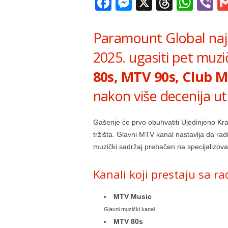
Facebook
Messenger
X
Thread
Wha
V
Paramount Global naja
2025. ugasiti pet muzi
80s, MTV 90s, Club 
nakon više decenija ut
Gašenje će prvo obuhvatiti Ujedinjeno Kra
tržišta. Glavni MTV kanal nastavlja da radi
muzički sadržaj prebačen na specijalizovan
Kanali koji prestaju sa r
MTV Music
Glavni muzički kanal
MTV 80s