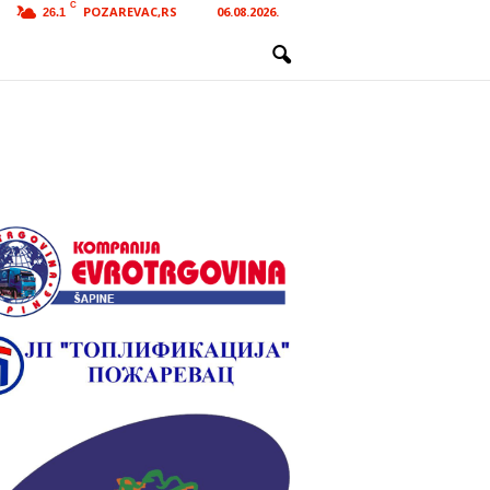
C
POZAREVAC,RS
06.08.2026.
26.1