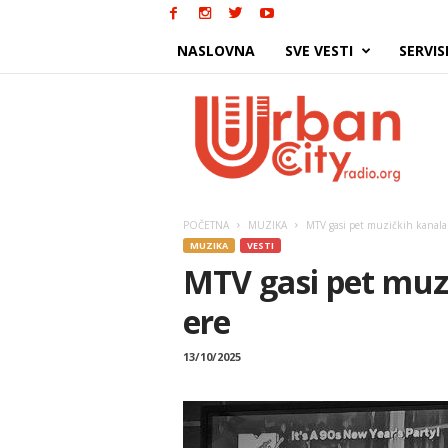
NASLOVNA
SVE VESTI
SERVIS
Urban
City
POČETNA
MUZIKA
MTV gasi pet muzičkih kanala 
MUZIKA
VESTI
MTV gasi pet muzi
ere
13/10/2025