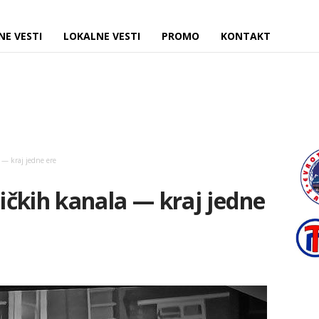
NE VESTI
LOKALNE VESTI
PROMO
KONTAKT
— kraj jedne ere
čkih kanala — kraj jedne