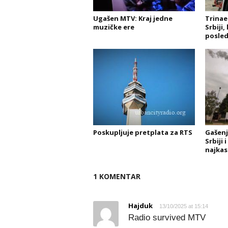
Ugašen MTV: Kraj jedne
Trinae
muzičke ere
Srbiji,
posled
Poskupljuje pretplata za RTS
Gašenj
Srbiji 
najkas
1 KOMENTAR
Hajduk
13/10/2025 at 15:14
Radio survived MTV