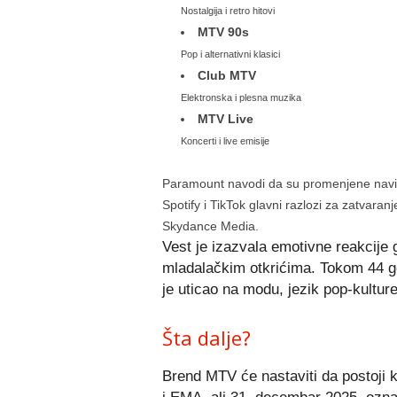
Nostalgija i retro hitovi
MTV 90s
Pop i alternativni klasici
Club MTV
Elektronska i plesna muzika
MTV Live
Koncerti i live emisije
Paramount navodi da su promenjene navik
Spotify i TikTok glavni razlozi za zatvaran
Skydance Media.
Vest je izazvala emotivne reakcije 
mladalačkim otkrićima. Tokom 44 go
je uticao na modu, jezik pop-kulture
Šta dalje?
Brend MTV će nastaviti da postoji 