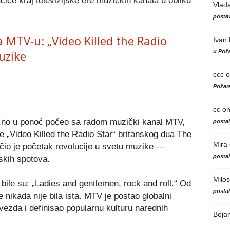
iće kraj televizijske ere muzičkih kanala u obliku
Vlad
postav
MTV-u: „Video Killed the Radio
Ivan
u Poža
uzike
ccc
o
Požare
cc
o
ačno u ponoć počeo sa radom muzički kanal MTV,
posta
e „Video Killed the Radio Star“ britanskog dua The
Mira
čio je početak revolucije u svetu muzike —
posta
jskih spotova.
Milos
bile su: „Ladies and gentlemen, rock and roll.“ Od
posta
e nikada nije bila ista. MTV je postao globalni
zvezda i definisao popularnu kulturu narednih
Boja