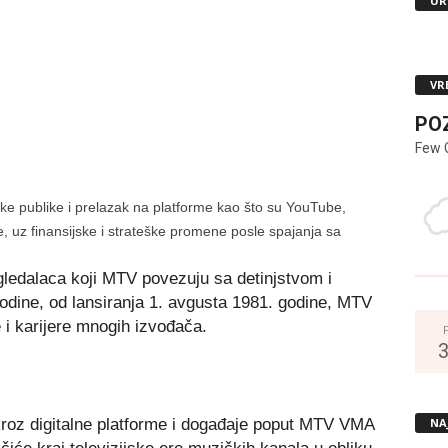
UR
VR
PO
Few 
e publike i prelazak na platforme kao što su YouTube,
je, uz finansijske i strateške promene posle spajanja sa
gledalaca koji MTV povezuju sa detinjstvom i
dine, od lansiranja 1. avgusta 1981. godine, MTV
 i karijere mnogih izvođača.
NA
kroz digitalne platforme i događaje poput MTV VMA