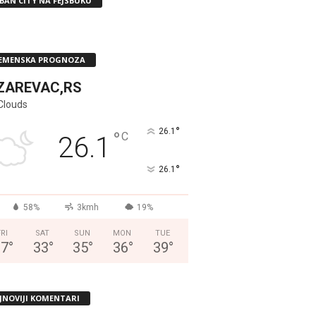
BAN CITY NA FEJSBUKU
EMENSKA PROGNOZA
ZAREVAC,RS
Clouds
°
26.1
°
C
26.1
°
26.1
58%
3kmh
19%
FRI
SAT
SUN
MON
TUE
37
°
33
°
35
°
36
°
39
°
JNOVIJI KOMENTARI