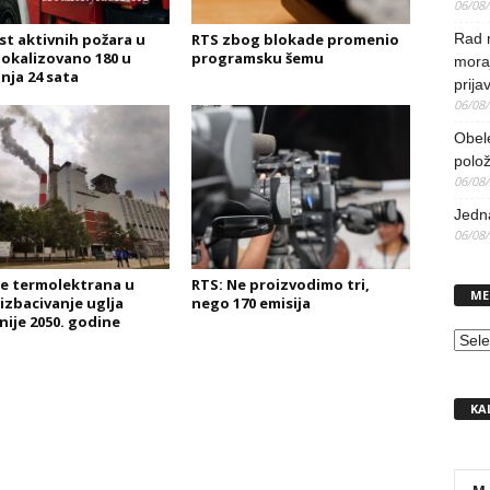
06/08
st aktivnih požara u
RTS zbog blokade promenio
Rad 
 lokalizovano 180 u
programsku šemu
mora
nja 24 sata
prija
06/08
Obel
polo
06/08
Jedna
06/08
e termolektrana u
RTS: Ne proizvodimo tri,
ME
i izbacivanje uglja
nego 170 emisija
nije 2050. godine
MEN
KA