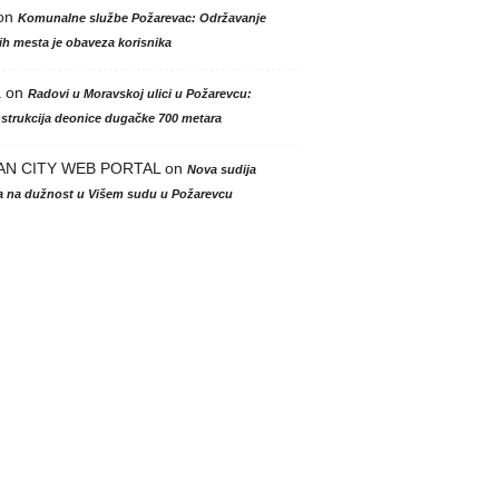
on
Komunalne službe Požarevac: Održavanje
h mesta je obaveza korisnika
a
on
Radovi u Moravskoj ulici u Požarevcu:
strukcija deonice dugačke 700 metara
AN CITY WEB PORTAL
on
Nova sudija
la na dužnost u Višem sudu u Požarevcu