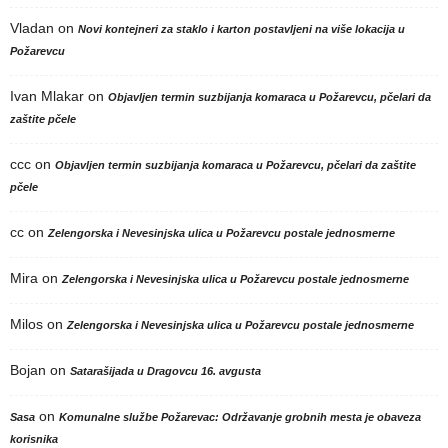
Vladan
on
Novi kontejneri za staklo i karton postavljeni na više lokacija u
Požarevcu
Ivan Mlakar
on
Objavljen termin suzbijanja komaraca u Požarevcu, pčelari da
zaštite pčele
ccc
on
Objavljen termin suzbijanja komaraca u Požarevcu, pčelari da zaštite
pčele
cc
on
Zelengorska i Nevesinjska ulica u Požarevcu postale jednosmerne
Mira
on
Zelengorska i Nevesinjska ulica u Požarevcu postale jednosmerne
Milos
on
Zelengorska i Nevesinjska ulica u Požarevcu postale jednosmerne
Bojan
on
Satarašijada u Dragovcu 16. avgusta
on
Sasa
Komunalne službe Požarevac: Održavanje grobnih mesta je obaveza
korisnika