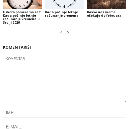
Uskoro pomeramo sat:
Kada počinje letnje
Kakvo nas vreme
Kada počinje letnje
računanje vremena
očekuje do februara
računanje vremena u
Srbiji 2026
KOMENTARIŠI