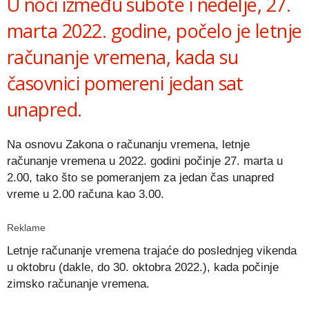
U noći između subote i nedelje, 27.
marta 2022. godine, počelo je letnje
računanje vremena, kada su
časovnici pomereni jedan sat
unapred.
Na osnovu Zakona o računanju vremena, letnje
računanje vremena u 2022. godini počinje 27. marta u
2.00, tako što se pomeranjem za jedan čas unapred
vreme u 2.00 računa kao 3.00.
Reklame
Letnje računanje vremena trajaće do poslednjeg vikenda
u oktobru (dakle, do 30. oktobra 2022.), kada počinje
zimsko računanje vremena.