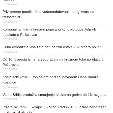
07/08/2026
Privremene poteškoće u vodosnabdevanju zbog kvara na
trafostanici
07/08/2026
Komunalna milicija kreće u pojačanu kontrolu ugostiteljskih
objekata u Požarevcu
07/08/2026
Cena evrodizela viša za dinar, benzin ostaje 202 dinara po litru
07/08/2026
Od 10. avgusta izmena saobraćaja na kružnom toku na ulazu u
Požarevac
07/08/2026
Kostolački kotlić i Etno sajam održani povodom Dana rudara u
Kostolcu
07/08/2026
Vlada Srbije produžila smanjenje akciza na gorivo do 16. avgusta
07/08/2026
Prijateljski remi u Svilajncu – Mladi Radnik 1926 ostao neporažen
protiv srpskoligaša