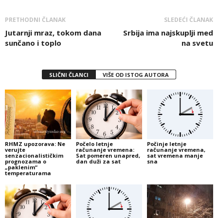
PRETHODNI ČLANAK
SLEDEĆI ČLANAK
Jutarnji mraz, tokom dana
Srbija ima najskuplji med
sunčano i toplo
na svetu
SLIČNI ČLANCI
VIŠE OD ISTOG AUTORA
RHMZ upozorava: Ne
Počelo letnje
Počinje letnje
verujte
računanje vremena:
računanje vremena,
senzacionalističkim
Sat pomeren unapred,
sat vremena manje
prognozama o
dan duži za sat
sna
„paklenim“
temperaturama