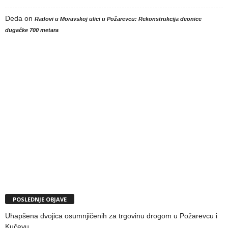
Deda
on
Radovi u Moravskoj ulici u Požarevcu: Rekonstrukcija deonice
dugačke 700 metara
POSLEDNJE OBJAVE
Uhapšena dvojica osumnjičenih za trgovinu drogom u Požarevcu i
Kučevu