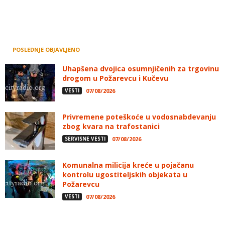
POSLEDNJE OBJAVLJENO
Uhapšena dvojica osumnjičenih za trgovinu
drogom u Požarevcu i Kučevu
VESTI
07/08/2026
Privremene poteškoće u vodosnabdevanju
zbog kvara na trafostanici
SERVISNE VESTI
07/08/2026
Komunalna milicija kreće u pojačanu
kontrolu ugostiteljskih objekata u
Požarevcu
VESTI
07/08/2026