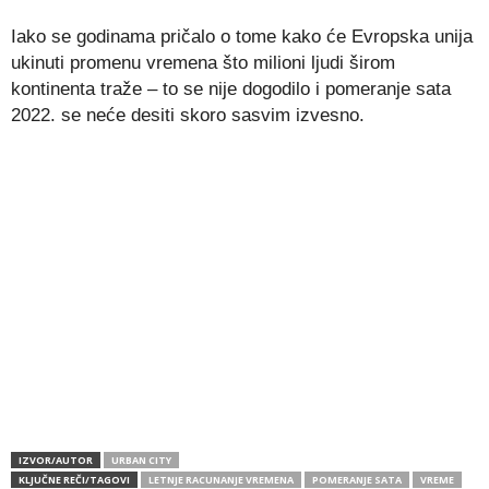
Iako se godinama pričalo o tome kako će Evropska unija
ukinuti promenu vremena što milioni ljudi širom
kontinenta traže – to se nije dogodilo i pomeranje sata
2022. se neće desiti skoro sasvim izvesno.
IZVOR/AUTOR
URBAN CITY
KLJUČNE REČI/TAGOVI
LETNJE RACUNANJE VREMENA
POMERANJE SATA
VREME