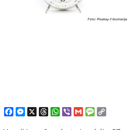
Foto: Pixabay // ilustracija
Facebook
Messenger
X
Threads
WhatsApp
Viber
Gmail
Messag
Copy
Link