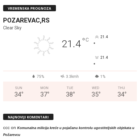
VREMENSKA PROGNOZA
POZAREVAC,RS
Clear Sky
21.4
°
C
21.4
°
21.4
°
75%
3.3kmh
1%
SUN
MON
TUE
WED
THU
34
°
37
°
38
°
35
°
34
°
NAJNOVIJI KOMENTARI
ccc
on
Komunalna milicija kreće u pojačanu kontrolu ugostiteljskih objekata u
Požarevcu