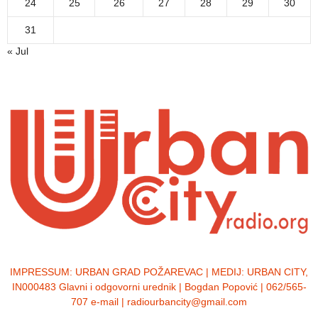
24
25
26
27
28
29
30
31
« Jul
IMPRESSUM:
URBAN GRAD POŽAREVAC | MEDIJ: URBAN CITY,
IN000483 Glavni i odgovorni urednik | Bogdan Popović | 062/565-
707 e-mail | radiourbancity@gmail.com