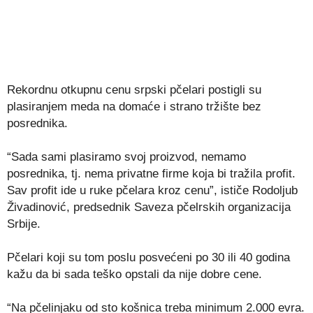
Rekordnu otkupnu cenu srpski pčelari postigli su
plasiranjem meda na domaće i strano tržište bez
posrednika.
“Sada sami plasiramo svoj proizvod, nemamo
posrednika, tj. nema privatne firme koja bi tražila profit.
Sav profit ide u ruke pčelara kroz cenu”, ističe Rodoljub
Živadinović, predsednik Saveza pčelrskih organizacija
Srbije.
Pčelari koji su tom poslu posvećeni po 30 ili 40 godina
kažu da bi sada teško opstali da nije dobre cene.
“Na pčelinjaku od sto košnica treba minimum 2.000 evra.