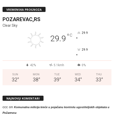
VREMENSKA PROGNOZA
POZAREVAC,RS
Clear Sky
29.9
°
C
29.9
°
29.9
°
42%
5.1kmh
0%
SUN
MON
TUE
WED
THU
32
°
38
°
39
°
34
°
33
°
NAJNOVIJI KOMENTARI
ccc
on
Komunalna milicija kreće u pojačanu kontrolu ugostiteljskih objekata u
Požarevcu