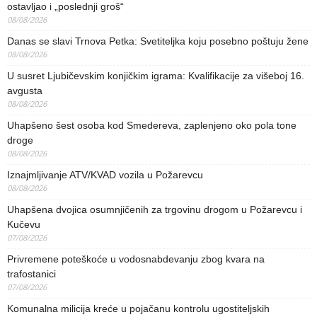
ostavljao i „poslednji groš“
08/08/2026
Danas se slavi Trnova Petka: Svetiteljka koju posebno poštuju žene
08/08/2026
U susret Ljubičevskim konjičkim igrama: Kvalifikacije za višeboj 16.
avgusta
08/08/2026
Uhapšeno šest osoba kod Smedereva, zaplenjeno oko pola tone
droge
08/08/2026
Iznajmljivanje ATV/KVAD vozila u Požarevcu
08/08/2026
Uhapšena dvojica osumnjičenih za trgovinu drogom u Požarevcu i
Kučevu
07/08/2026
Privremene poteškoće u vodosnabdevanju zbog kvara na
trafostanici
07/08/2026
Komunalna milicija kreće u pojačanu kontrolu ugostiteljskih