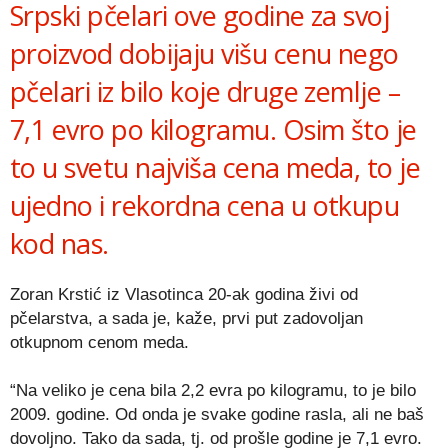
Srpski pčelari ove godine za svoj
proizvod dobijaju višu cenu nego
pčelari iz bilo koje druge zemlje –
7,1 evro po kilogramu. Osim što je
to u svetu najviša cena meda, to je
ujedno i rekordna cena u otkupu
kod nas.
Zoran Krstić iz Vlasotinca 20-ak godina živi od
pčelarstva, a sada je, kaže, prvi put zadovoljan
otkupnom cenom meda.
“Na veliko je cena bila 2,2 evra po kilogramu, to je bilo
2009. godine. Od onda je svake godine rasla, ali ne baš
dovoljno. Tako da sada, tj. od prošle godine je 7,1 evro.