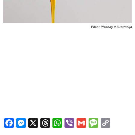
Foto: Pixabay // ilustracija
Facebook
Messenger
X
Threads
WhatsApp
Viber
Gmail
Messag
Copy
Link