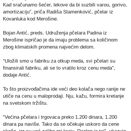
Kad sračunamo šećer, lekove da bi suzbili varou, gorivo,
amortizaciju”, priča Radiša Stamenković, pčelar iz
Kovanluka kod Merošine.
Bojan Antić, preds. Udruženja pčelara Padina iz
Merošine ispričao je da imaju problema sa količinom
zbog klimatskih promena najvećim delom.
“Uložili smo u fabriku za otkup meda, svi pčelari su
finansirali fabriku, ali se to vratilo kroz cenu meda”,
dodaje Antić.
To što proizvođačima ide veći deo kolača nego ranije ne
utiče na cenu u maloprodaji. Nju, kažu, formira kretanje
na svetskom tržištu.
“Većina pčelara i trgovaca preko 1.200 dinara, 1.200
dinara pa naviše. Tako da se očekuje uskoro da cene