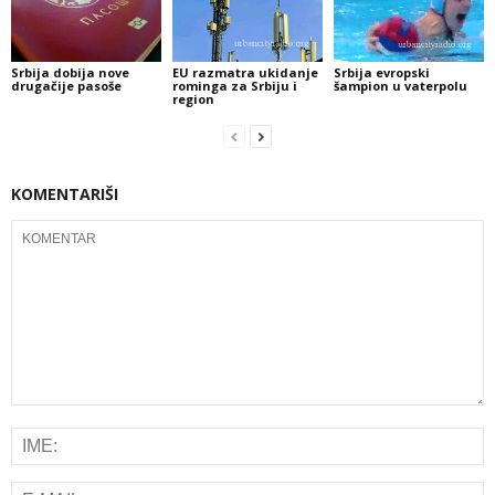
Srbija dobija nove
EU razmatra ukidanje
Srbija evropski
drugačije pasoše
rominga za Srbiju i
šampion u vaterpolu
region
KOMENTARIŠI