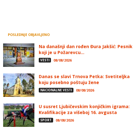
POSLEDNJE OBJAVLJENO
Na današnji dan rođen Đura Jakšić: Pesnik
koji je u Požarevcu...
VESTI
08/08/2026
Danas se slavi Trnova Petka: Svetiteljka
koju posebno poštuju žene
NACIONALNE VESTI
08/08/2026
U susret Ljubičevskim konjičkim igrama:
Kvalifikacije za višeboj 16. avgusta
SPORT
08/08/2026