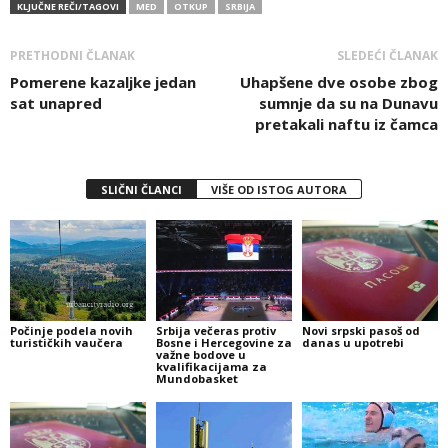
KLJUČNE REČI/TAGOVI
MED
OTKUP
SRBIJA
PRETHODNI ČLANAK
SLEDEĆI ČLANAK
Pomerene kazaljke jedan
Uhapšene dve osobe zbog
sat unapred
sumnje da su na Dunavu
pretakali naftu iz čamca
SLIČNI ČLANCI
VIŠE OD ISTOG AUTORA
Počinje podela novih
Srbija večeras protiv
Novi srpski pasoš od
turističkih vaučera
Bosne i Hercegovine za
danas u upotrebi
važne bodove u
kvalifikacijama za
Mundobasket