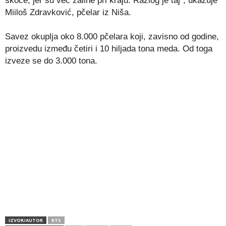
skoče, jer su već zalihe pri kraju. Razlog je taj”, ukazuje
Miiloš Zdravković, pčelar iz Niša.
Savez okuplja oko 8.000 pčelara koji, zavisno od godine,
proizvedu između četiri i 10 hiljada tona meda. Od toga
izveze se do 3.000 tona.
IZVOR/AUTOR
RTS