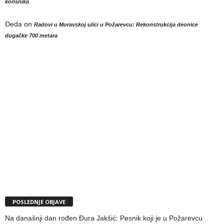
korisnika
Deda
on
Radovi u Moravskoj ulici u Požarevcu: Rekonstrukcija deonice
dugačke 700 metara
POSLEDNJE OBJAVE
Na današnji dan rođen Đura Jakšić: Pesnik koji je u Požarevcu