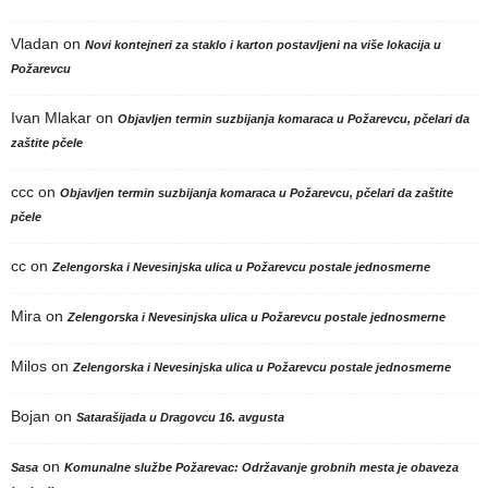
Vladan
on
Novi kontejneri za staklo i karton postavljeni na više lokacija u
Požarevcu
Ivan Mlakar
on
Objavljen termin suzbijanja komaraca u Požarevcu, pčelari da
zaštite pčele
ccc
on
Objavljen termin suzbijanja komaraca u Požarevcu, pčelari da zaštite
pčele
cc
on
Zelengorska i Nevesinjska ulica u Požarevcu postale jednosmerne
Mira
on
Zelengorska i Nevesinjska ulica u Požarevcu postale jednosmerne
Milos
on
Zelengorska i Nevesinjska ulica u Požarevcu postale jednosmerne
Bojan
on
Satarašijada u Dragovcu 16. avgusta
on
Sasa
Komunalne službe Požarevac: Održavanje grobnih mesta je obaveza