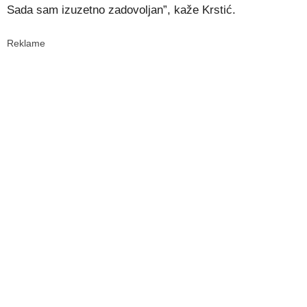
Sada sam izuzetno zadovoljan”, kaže Krstić.
Reklame