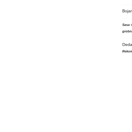
Boja
Sasa
grobni
Ded
Rekon