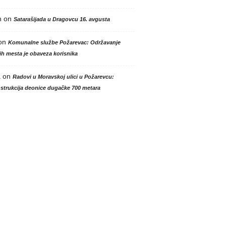
n
on
Satarašijada u Dragovcu 16. avgusta
on
Komunalne službe Požarevac: Održavanje
h mesta je obaveza korisnika
a
on
Radovi u Moravskoj ulici u Požarevcu:
strukcija deonice dugačke 700 metara