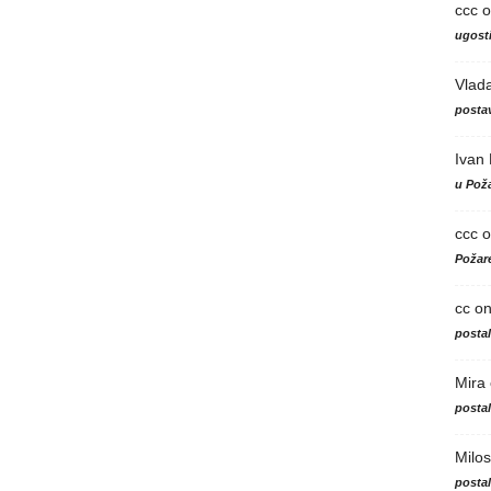
ccc
o
ugosti
Vlad
postav
Ivan
u Poža
ccc
o
Požare
cc
o
posta
Mira
posta
Milos
posta