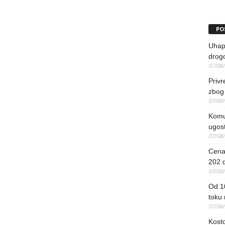
PO
Uhapš
drog
07/08
Priv
zbog 
07/08
Komun
ugost
07/08
Cena 
202 d
07/08
Od 1
toku
07/08
Kosto