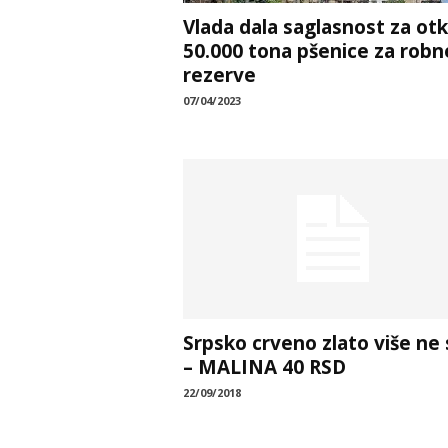
Vlada dala saglasnost za ot
50.000 tona pšenice za robn
rezerve
07/04/2023
Srpsko crveno zlato više ne 
– MALINA 40 RSD
22/09/2018