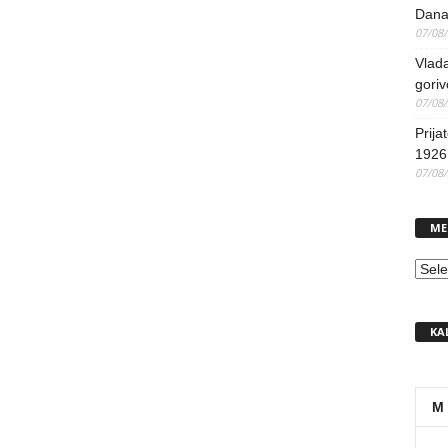
Dana
07/08
Vlada
goriv
07/08
Prija
1926 
07/08
ME
MEN
KA
M