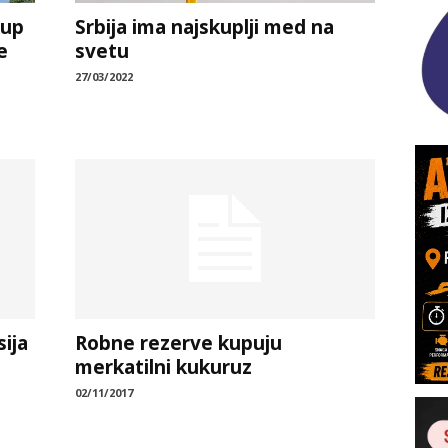
kup
Srbija ima najskuplji med na
e
svetu
27/03/2022
sija
Robne rezerve kupuju
merkatilni kukuruz
02/11/2017