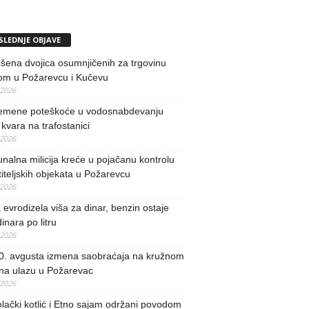
SLEDNJE OBJAVE
ena dvojica osumnjičenih za trgovinu
om u Požarevcu i Kučevu
/2026
remene poteškoće u vodosnabdevanju
kvara na trafostanici
/2026
alna milicija kreće u pojačanu kontrolu
iteljskih objekata u Požarevcu
/2026
evrodizela viša za dinar, benzin ostaje
inara po litru
/2026
0. avgusta izmena saobraćaja na kružnom
 na ulazu u Požarevac
/2026
lački kotlić i Etno sajam održani povodom