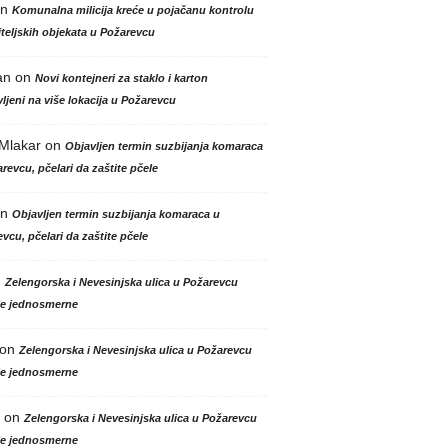
n
Komunalna milicija kreće u pojačanu kontrolu
teljskih objekata u Požarevcu
an
on
Novi kontejneri za staklo i karton
ljeni na više lokacija u Požarevcu
 Mlakar
on
Objavljen termin suzbijanja komaraca
revcu, pčelari da zaštite pčele
n
Objavljen termin suzbijanja komaraca u
vcu, pčelari da zaštite pčele
n
Zelengorska i Nevesinjska ulica u Požarevcu
le jednosmerne
on
Zelengorska i Nevesinjska ulica u Požarevcu
le jednosmerne
on
Zelengorska i Nevesinjska ulica u Požarevcu
le jednosmerne