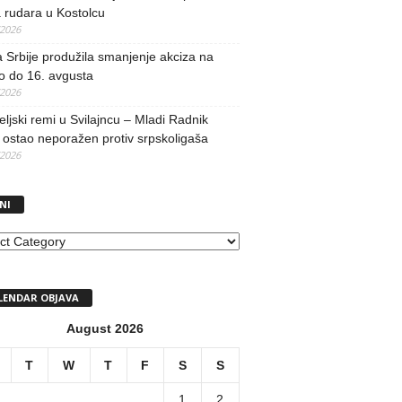
 rudara u Kostolcu
/2026
 Srbije produžila smanjenje akciza na
o do 16. avgusta
/2026
teljski remi u Svilajncu – Mladi Radnik
ostao neporažen protiv srpskoligaša
/2026
NI
I
LENDAR OBJAVA
August 2026
T
W
T
F
S
S
1
2