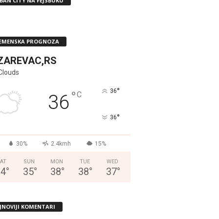
BAN CITY NA FEJSBUKU
EMENSKA PROGNOZA
ZAREVAC,RS
Clouds
°
36
°
C
36
°
36
30%
2.4kmh
15%
AT
SUN
MON
TUE
WED
34
°
35
°
38
°
38
°
37
°
JNOVIJI KOMENTARI