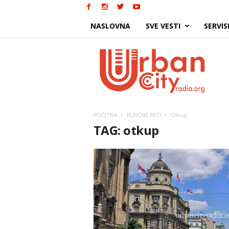
NASLOVNA
SVE VESTI
SERVIS
Urban
City
POČETNA
KLJUČNE REČI
Otkup
TAG: otkup