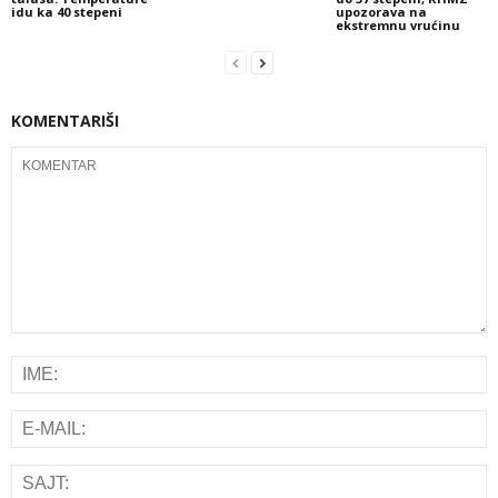
idu ka 40 stepeni
upozorava na
ekstremnu vrućinu
KOMENTARIŠI