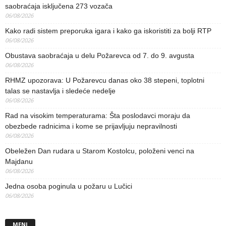
saobraćaja isključena 273 vozača
06/08/2026
Kako radi sistem preporuka igara i kako ga iskoristiti za bolji RTP
06/08/2026
Obustava saobraćaja u delu Požarevca od 7. do 9. avgusta
06/08/2026
RHMZ upozorava: U Požarevcu danas oko 38 stepeni, toplotni
talas se nastavlja i sledeće nedelje
06/08/2026
Rad na visokim temperaturama: Šta poslodavci moraju da
obezbede radnicima i kome se prijavljuju nepravilnosti
06/08/2026
Obeležen Dan rudara u Starom Kostolcu, položeni venci na
Majdanu
06/08/2026
Jedna osoba poginula u požaru u Lučici
06/08/2026
MENI