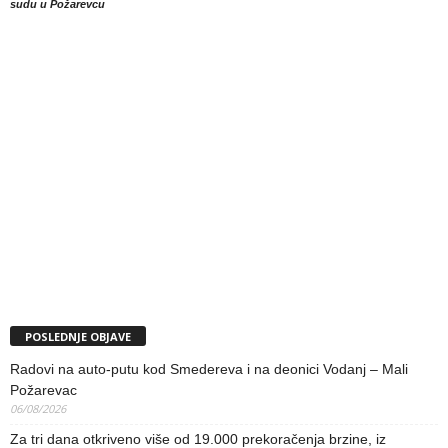
sudu u Požarevcu
POSLEDNJE OBJAVE
Radovi na auto-putu kod Smedereva i na deonici Vodanj – Mali
Požarevac
06/08/2026
Za tri dana otkriveno više od 19.000 prekoračenja brzine, iz