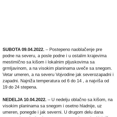
SUBOTA 09.04.2022.
– Postepeno naoblačenje pre
podne na severu, a posle podne i u ostalim krajevima
mestimično sa kišom i lokalnim pljuskovima sa
grmljavinom, a na visokim planinama uveče sa snegom.
Vetar umeren, a na severu Vojvodine jak severozapadni i
zapadni. Najniža temperatura od 6 do 14 , a najviša od
19 do 24 stepena.
NEDELJA 10.04.2022.
– U nedelju oblačno sa kišom, na
visokim planinama sa snegom i osetno hladnije, uz
umeren, ponegde i jak severni. U drugom delu dana