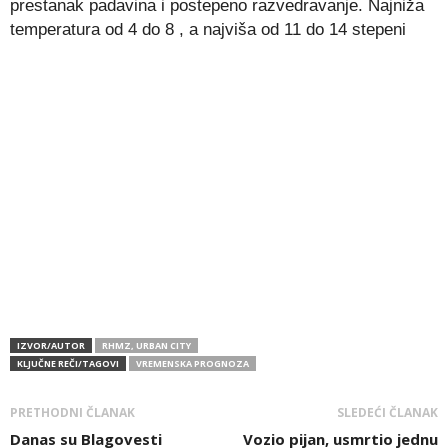
prestanak padavina i postepeno razvedravanje. Najniža
temperatura od 4 do 8 , a najviša od 11 do 14 stepeni
IZVOR/AUTOR
RHMZ, URBAN CITY
KLJUČNE REČI/TAGOVI
VREMENSKA PROGNOZA
PRETHODNI ČLANAK
SLEDEĆI ČLANAK
Danas su Blagovesti
Vozio pijan, usmrtio jednu