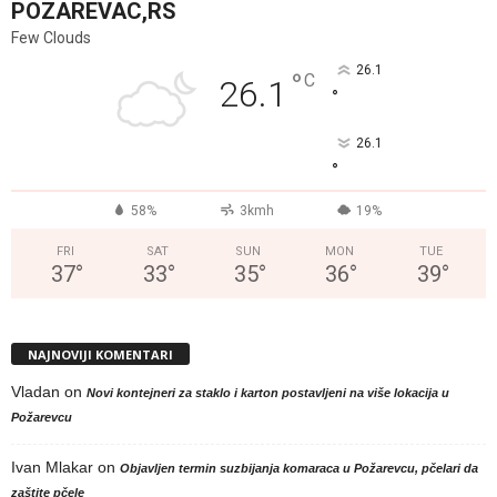
POZAREVAC,RS
Few Clouds
26.1
°
C
26.1
°
26.1
°
58%
3kmh
19%
FRI
SAT
SUN
MON
TUE
37
°
33
°
35
°
36
°
39
°
NAJNOVIJI KOMENTARI
Vladan
on
Novi kontejneri za staklo i karton postavljeni na više lokacija u
Požarevcu
Ivan Mlakar
on
Objavljen termin suzbijanja komaraca u Požarevcu, pčelari da
zaštite pčele