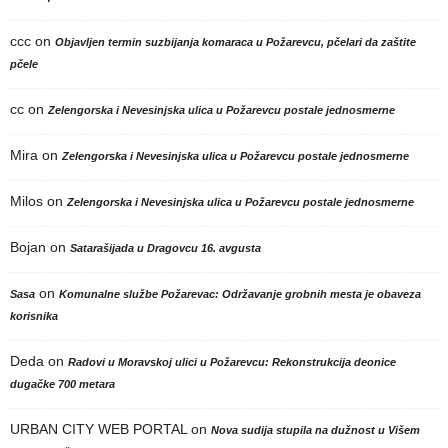
ccc
on
Objavljen termin suzbijanja komaraca u Požarevcu, pčelari da zaštite
pčele
cc
on
Zelengorska i Nevesinjska ulica u Požarevcu postale jednosmerne
Mira
on
Zelengorska i Nevesinjska ulica u Požarevcu postale jednosmerne
Milos
on
Zelengorska i Nevesinjska ulica u Požarevcu postale jednosmerne
Bojan
on
Satarašijada u Dragovcu 16. avgusta
on
Sasa
Komunalne službe Požarevac: Održavanje grobnih mesta je obaveza
korisnika
Deda
on
Radovi u Moravskoj ulici u Požarevcu: Rekonstrukcija deonice
dugačke 700 metara
URBAN CITY WEB PORTAL
on
Nova sudija stupila na dužnost u Višem