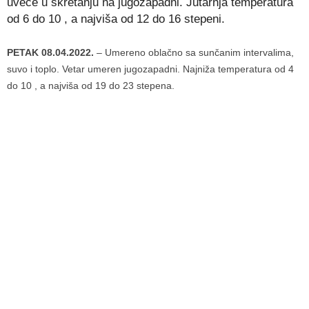
uveče u skretanju na jugozapadni. Jutarnja temperatura
od 6 do 10 , a najviša od 12 do 16 stepeni.
PETAK 08.04.2022.
– Umereno oblačno sa sunčanim intervalima,
suvo i toplo. Vetar umeren jugozapadni. Najniža temperatura od 4
do 10 , a najviša od 19 do 23 stepena.