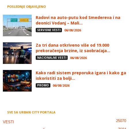
POSLEDNJE OBJAVLJENO
Radovi na auto-putu kod Smedereva i na
deonici Vodanj – Mali...
SERVISNE VESTI
06/08/2026
Za tri dana otkriveno više od 19.000
prekoračenja brzine, iz saobraćaja...
NACIONALNE VESTI
06/08/2026
Kako radi sistem preporuka igara i kako ga
iskoristiti za bolji...
PROMO
06/08/2026
SVE SA URBAN CITY PORTALA
25070
VESTI