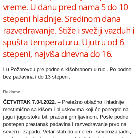
vreme. U danu pred nama 5 do 10
stepeni hladnije. Sredinom dana
razvedravanje. Stiže i svežiji vazduh i
spušta temperaturu. Ujutru od 6
stepeni, najviša dnevna do 16.
I u Požarevcu pre podne s kišobranom u ruci. Po podne
bez padavina i do 13 stepeni.
Reklame
ČETVRTAK 7.04.2022.
– Pretežno oblačno i hladnije
mestimično sa kišom i pljuskovima koji će ponegde na
jugu i jugoistoku biti praćeni grmljavinom. Posle podne
postepen prestanak padavina i razvedravanje prvo na
severu i zapadu. Vetar slab do umeren i severozapadni,