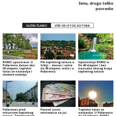
ženu, drugu teško
povredio
SLIČNI ČLANCI
VIŠE OD ISTOG AUTORA
RHMZ upozorava: U
Pik toplotnog talasa u
Upozorenje RHMZ-a:
Požarevcu danas oko
Srbiji – danas i sutra
Do 40 stepeni i bez
38 stepeni, toplotni
do 40 stepeni, vrelo i u
naznaka skorog kraja
talas se nastavlja i
Požarevcu
toplotnog talasa
sledeće nedelje
Požarevac pred
Poznat iznos
Toplotni talas se
vrhuncem toplotnog
minimalca za jul
nastavlja: U Požarevcu
talasa: Temperature
do 37 stepeni, RHMZ