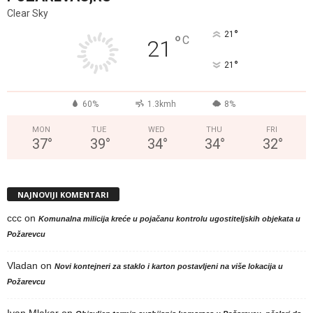
Clear Sky
°
21
°
C
21
°
21
60%
1.3kmh
8%
MON
TUE
WED
THU
FRI
37
°
39
°
34
°
34
°
32
°
NAJNOVIJI KOMENTARI
ccc
on
Komunalna milicija kreće u pojačanu kontrolu ugostiteljskih objekata u
Požarevcu
Vladan
on
Novi kontejneri za staklo i karton postavljeni na više lokacija u
Požarevcu