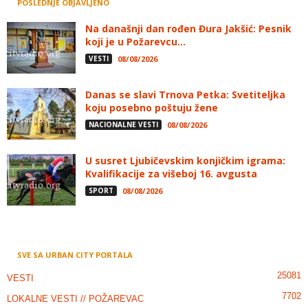
POSLEDNJE OBJAVLJENO
Na današnji dan rođen Đura Jakšić: Pesnik
koji je u Požarevcu...
VESTI
08/08/2026
Danas se slavi Trnova Petka: Svetiteljka
koju posebno poštuju žene
NACIONALNE VESTI
08/08/2026
U susret Ljubičevskim konjičkim igrama:
Kvalifikacije za višeboj 16. avgusta
SPORT
08/08/2026
SVE SA URBAN CITY PORTALA
25081
VESTI
7702
LOKALNE VESTI // POŽAREVAC