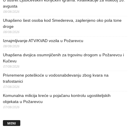
avgusta
08/08/2026
Uhapšeno šest osoba kod Smedereva, zaplenjeno oko pola tone
droge
08/08/2026
Iznajmljivanje ATV/KVAD vozila u Požarevcu
08/08/2026
Uhapšena dvojica osumnjičenih za trgovinu drogom u Požarevcu i
Kučevu
07/08/2026
Privremene poteškoće u vodosnabdevanju zbog kvara na
trafostanici
07/08/2026
Komunalna milicija kreće u pojačanu kontrolu ugostiteljskih
objekata u Požarevcu
07/08/2026
MENI