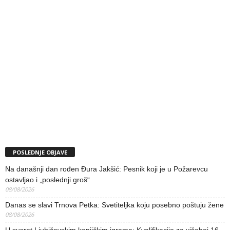
POSLEDNJE OBJAVE
Na današnji dan rođen Đura Jakšić: Pesnik koji je u Požarevcu
ostavljao i „poslednji groš“
08/08/2026
Danas se slavi Trnova Petka: Svetiteljka koju posebno poštuju žene
08/08/2026
U susret Ljubičevskim konjičkim igrama: Kvalifikacije za višeboj 16.