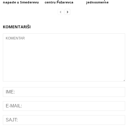
napade u Smederevu
centru Požarevca
jednosmerne
KOMENTARIŠI