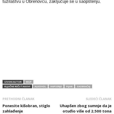
tužilaštvu u Obrenovcu, zaključuje se u saopštenju.
IZVOR/AUTOR
MUP
KLJUČNE REČI/TAGOVI
ALKOHOL
HAPSENJE
PIJAN
SAOBRAĆAJ
PRETHODNI ČLANAK
SLEDEĆI ČLANAK
Ponesite kišobran, stiglo
Uhapšen zbog sumnje da je
zahlađenje
otuđio više od 2.500 tona