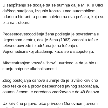
U saopštenju se dodaje da se sumnja da je M. K. u Ulici
đačkog bataljona, izgubio kontrolu nad automobilom,
udario u hidrant, a potom naleteo na dva pešaka, koja su
bila na trotoaru.
Pedesetdevetogodišnja žena podlegla je povredama u
Urgentnom centru, dok je žena (1963) zadobila teške
telesne povrede i zadržana je na lečenju u
Vojnomedicinskoj akademiji, kaže se u saopštenju.
Alkotestiranjem vozača “bmv” utvrđeno je da je bio u
stanju potpune alkoholisanosti.
Zbog postojanja osnova sumnje da je izvršio krivično
delo teška dela protiv bezbednosti javnog saobraćaja,
osumnjičenom je određeno zadržavanje do 48 časova.
Uz krivičnu prijavu, biće priveden Osnovnom javnom