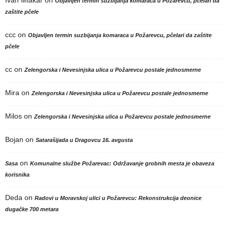
Ivan Mlakar
on
Objavljen termin suzbijanja komaraca u Požarevcu, pčelari da
zaštite pčele
ccc
on
Objavljen termin suzbijanja komaraca u Požarevcu, pčelari da zaštite
pčele
cc
on
Zelengorska i Nevesinjska ulica u Požarevcu postale jednosmerne
Mira
on
Zelengorska i Nevesinjska ulica u Požarevcu postale jednosmerne
Milos
on
Zelengorska i Nevesinjska ulica u Požarevcu postale jednosmerne
Bojan
on
Satarašijada u Dragovcu 16. avgusta
on
Sasa
Komunalne službe Požarevac: Održavanje grobnih mesta je obaveza
korisnika
Deda
on
Radovi u Moravskoj ulici u Požarevcu: Rekonstrukcija deonice
dugačke 700 metara