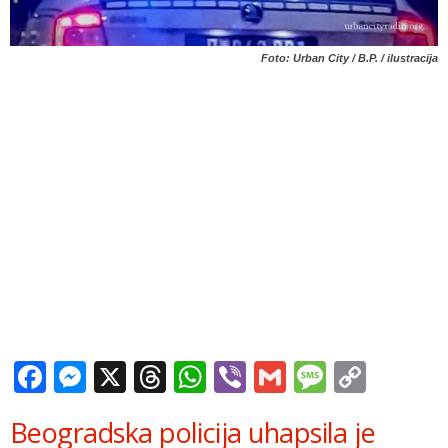
Foto: Urban City / B.P. / ilustracija
Facebook
Messenger
X
Threads
WhatsApp
Viber
Gmail
Messag
Copy
Link
Beogradska policija uhapsila je