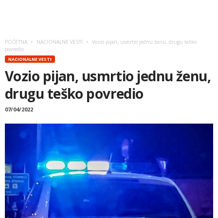
POČETNA
NACIONALNE VESTI
Vozio pijan, usmrtio jednu ženu, drugu teško
povredio
NACIONALNE VESTI
Vozio pijan, usmrtio jednu ženu,
drugu teško povredio
07/04/2022