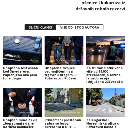
pšenice i kukuruza iz
državnih robnih rezervi
SLIČNI ČLANCI
VIŠE OD ISTOG AUTORA
Uhapšeno šest osoba
Uhapšena dvojica
Za tri dana otkriveno
kod Smedereva,
osumnjičenih za
više od 19.000
zaplenjeno oko pola
trgovinu drogom u
prekoračenja brzine,
tone droge
Požarevcu i Kučevu
iz saobraćaja
isključena 273 vozača
Uhapšen mladić (20)
Privremeni prestanak
Zelengorska i
zbog sumnje da je
zabrane levog
Nevesinjska ulica u
naručio bombaške
skretanja u ulici u
Požarevcu postale