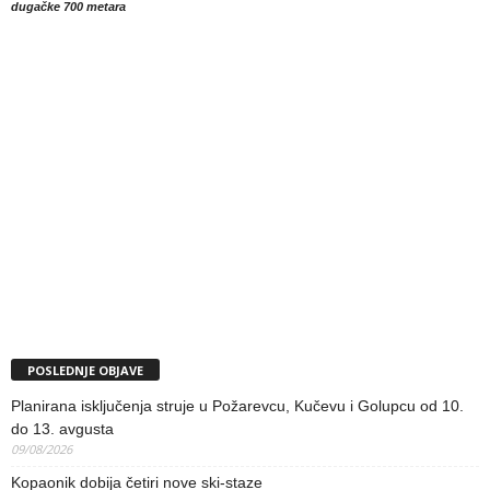
dugačke 700 metara
POSLEDNJE OBJAVE
Planirana isključenja struje u Požarevcu, Kučevu i Golupcu od 10.
do 13. avgusta
09/08/2026
Kopaonik dobija četiri nove ski-staze