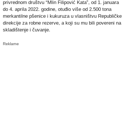
privrednom društvu “Mlin Filipović Kata”, od 1. januara
do 4. aprila 2022. godine, otuđio više od 2.500 tona
merkantilne pšenice i kukuruza u vlasništvu Republičke
direkcije za robne rezerve, a koji su mu bili povereni na
skladištenje i čuvanje.
Reklame