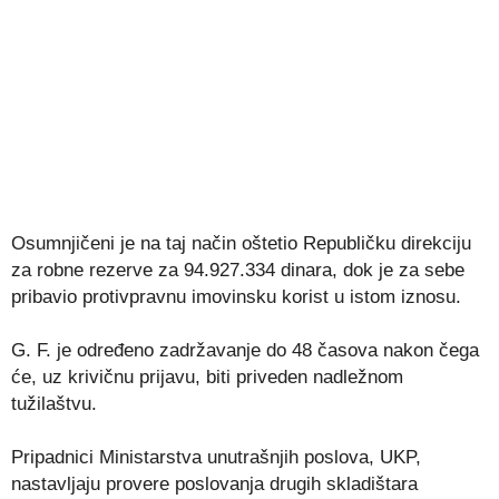
Osumnjičeni je na taj način oštetio Republičku direkciju
za robne rezerve za 94.927.334 dinara, dok je za sebe
pribavio protivpravnu imovinsku korist u istom iznosu.
G. F. je određeno zadržavanje do 48 časova nakon čega
će, uz krivičnu prijavu, biti priveden nadležnom
tužilaštvu.
Pripadnici Ministarstva unutrašnjih poslova, UKP,
nastavljaju provere poslovanja drugih skladištara