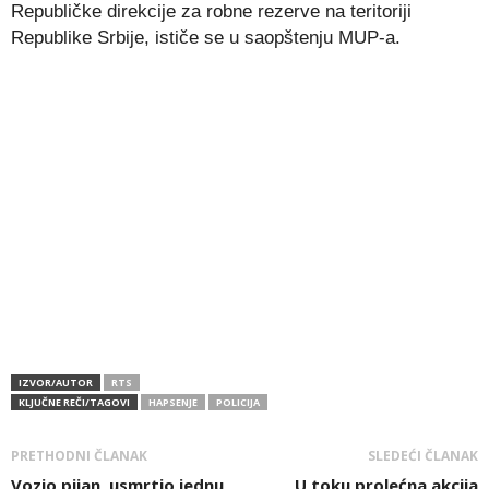
Republičke direkcije za robne rezerve na teritoriji
Republike Srbije, ističe se u saopštenju MUP-a.
IZVOR/AUTOR
RTS
KLJUČNE REČI/TAGOVI
HAPSENJE
POLICIJA
PRETHODNI ČLANAK
SLEDEĆI ČLANAK
Vozio pijan, usmrtio jednu
U toku prolećna akcija