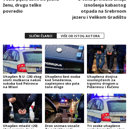
ženu, drugu teško
iznošenja kabastog
povredio
otpada na Srebrnom
jezeru i Velikom Gradištu
SLIČNI ČLANCI
VIŠE OD ISTOG AUTORA
Uhapšen N.U. (26) zbog
Uhapšeno šest osoba
Uhapšena dvojica
smrti muškarca nakon
kod Smedereva,
osumnjičenih za
sukoba kod Petrovca
zaplenjeno oko pola
trgovinu drogom u
na Mlavi
tone droge
Požarevcu i Kučevu
Uhapšen mladić (20)
Dron snimao vozače:
Tri osobe uhapšene