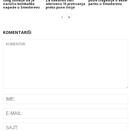
zbog sumnje da je
Za nekoliko sati
posle tragedije u akva-
naručio bombaške
otkriveno 15 preticanja
parku u Smederevu
napade u Smederevu
preko pune linije
KOMENTARIŠI