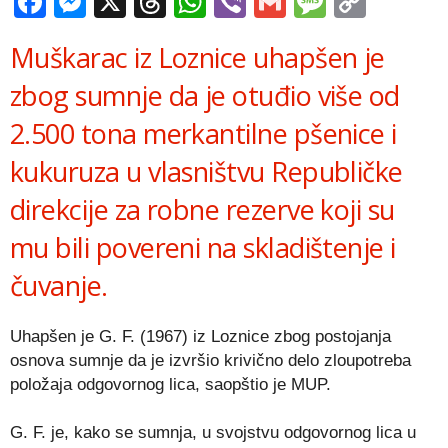
Facebook
Messenger
X
Threads
WhatsApp
Viber
Gmail
Messag
Copy
Link
Muškarac iz Loznice uhapšen je
zbog sumnje da je otuđio više od
2.500 tona merkantilne pšenice i
kukuruza u vlasništvu Republičke
direkcije za robne rezerve koji su
mu bili povereni na skladištenje i
čuvanje.
Uhapšen je G. F. (1967) iz Loznice zbog postojanja
osnova sumnje da je izvršio krivično delo zloupotreba
položaja odgovornog lica, saopštio je MUP.
G. F. je, kako se sumnja, u svojstvu odgovornog lica u