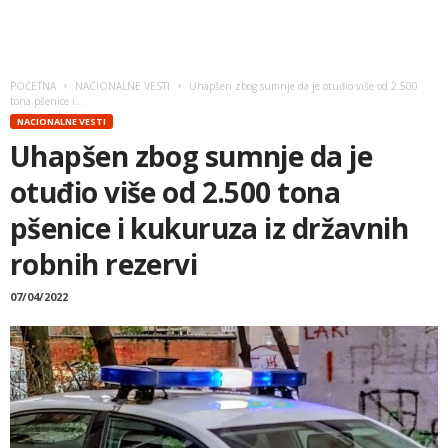
POČETNA
NACIONALNE VESTI
Uhapšen zbog sumnje da je otuđio više od 2.500
tona pšenice i...
NACIONALNE VESTI
Uhapšen zbog sumnje da je
otuđio više od 2.500 tona
pšenice i kukuruza iz državnih
robnih rezervi
07/04/2022