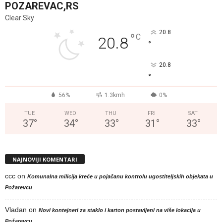
POZAREVAC,RS
Clear Sky
20.8
°
C
20.8
°
20.8
°
56%
1.3kmh
0%
TUE
WED
THU
FRI
SAT
37
°
34
°
33
°
31
°
33
°
NAJNOVIJI KOMENTARI
ccc
on
Komunalna milicija kreće u pojačanu kontrolu ugostiteljskih objekata u
Požarevcu
Vladan
on
Novi kontejneri za staklo i karton postavljeni na više lokacija u
Požarevcu