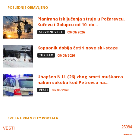
POSLEDNJE OBJAVLJENO
Planirana isključenja struje u Požarevcu,
Kučevu i Golupcu od 10. do...
SERVISNE VESTI
09/08/2026
Kopaonik dobija četiri nove ski-staze
TURIZAM
09/08/2026
Uhapšen N.U. (26) zbog smrti muškarca
nakon sukoba kod Petrovca na...
VESTI
09/08/2026
SVE SA URBAN CITY PORTALA
25084
VESTI