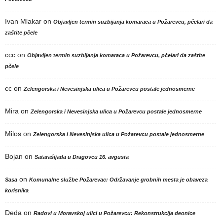
Ivan Mlakar
on
Objavljen termin suzbijanja komaraca u Požarevcu, pčelari da
zaštite pčele
ccc
on
Objavljen termin suzbijanja komaraca u Požarevcu, pčelari da zaštite
pčele
cc
on
Zelengorska i Nevesinjska ulica u Požarevcu postale jednosmerne
Mira
on
Zelengorska i Nevesinjska ulica u Požarevcu postale jednosmerne
Milos
on
Zelengorska i Nevesinjska ulica u Požarevcu postale jednosmerne
Bojan
on
Satarašijada u Dragovcu 16. avgusta
on
Sasa
Komunalne službe Požarevac: Održavanje grobnih mesta je obaveza
korisnika
Deda
on
Radovi u Moravskoj ulici u Požarevcu: Rekonstrukcija deonice