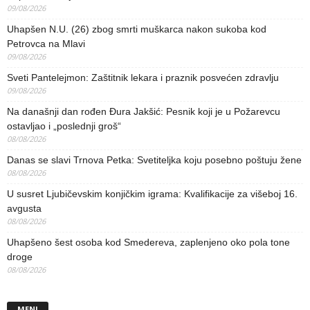
09/08/2026
Uhapšen N.U. (26) zbog smrti muškarca nakon sukoba kod
Petrovca na Mlavi
09/08/2026
Sveti Pantelejmon: Zaštitnik lekara i praznik posvećen zdravlju
09/08/2026
Na današnji dan rođen Đura Jakšić: Pesnik koji je u Požarevcu
ostavljao i „poslednji groš“
08/08/2026
Danas se slavi Trnova Petka: Svetiteljka koju posebno poštuju žene
08/08/2026
U susret Ljubičevskim konjičkim igrama: Kvalifikacije za višeboj 16.
avgusta
08/08/2026
Uhapšeno šest osoba kod Smedereva, zaplenjeno oko pola tone
droge
08/08/2026
MENI