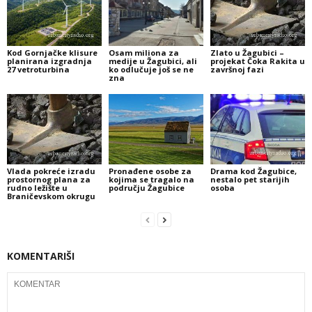
Kod Gornjačke klisure
Osam miliona za
Zlato u Žagubici –
planirana izgradnja
medije u Žagubici, ali
projekat Čoka Rakita u
27 vetroturbina
ko odlučuje još se ne
završnoj fazi
zna
Vlada pokreće izradu
Pronađene osobe za
Drama kod Žagubice,
prostornog plana za
kojima se tragalo na
nestalo pet starijih
rudno ležište u
području Žagubice
osoba
Braničevskom okrugu
KOMENTARIŠI