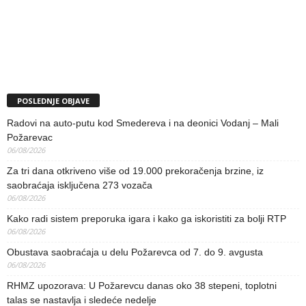
POSLEDNJE OBJAVE
Radovi na auto-putu kod Smedereva i na deonici Vodanj – Mali
Požarevac
06/08/2026
Za tri dana otkriveno više od 19.000 prekoračenja brzine, iz
saobraćaja isključena 273 vozača
06/08/2026
Kako radi sistem preporuka igara i kako ga iskoristiti za bolji RTP
06/08/2026
Obustava saobraćaja u delu Požarevca od 7. do 9. avgusta
06/08/2026
RHMZ upozorava: U Požarevcu danas oko 38 stepeni, toplotni
talas se nastavlja i sledeće nedelje