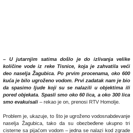
– U jutarnjim satima došlo je do izlivanja velike
količine vode iz reke Tisnice, koja je zahvatila veći
deo naselja Žagubica. Po prvim procenama, oko 600
kuća je bilo ugroženo vodom. Prvi zadatak nam je bio
da spasimo ljude koji su se nalazili u objektima ili
pored objekata. Spasli smo oko 60 lica, a oko 300 lica
smo evakuisali
– rekao je on, prenosi RTV Homolje.
Problem je, ukazuje, to što je ugroženo vodosnabdevanje
naselja Žagubica, tako da su obezbeđene ukupno tri
cisterne sa pijaćom vodom – jedna se nalazi kod zgrade