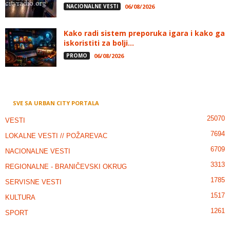
NACIONALNE VESTI
06/08/2026
Kako radi sistem preporuka igara i kako ga
iskoristiti za bolji...
PROMO
06/08/2026
SVE SA URBAN CITY PORTALA
25070
VESTI
7694
LOKALNE VESTI // POŽAREVAC
6709
NACIONALNE VESTI
3313
REGIONALNE - BRANIČEVSKI OKRUG
1785
SERVISNE VESTI
1517
KULTURA
1261
SPORT