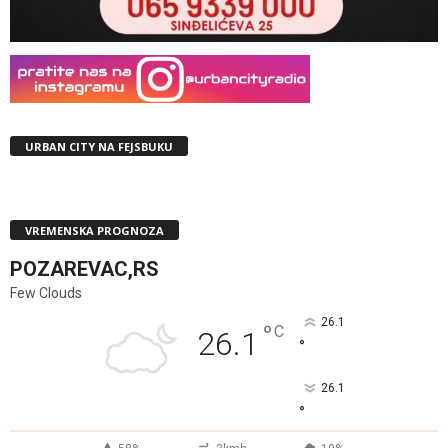
URBAN CITY NA FEJSBUKU
VREMENSKA PROGNOZA
POZAREVAC,RS
Few Clouds
26.1
°
C
26.1
°
26.1
°