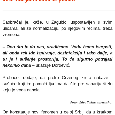
——————————————————————————
Saobraćaj je, kaže, u Žagubici uspostavljen u svim
ulicama, ali za normalizaciju, po njegovim rečima, treba
vremena.
– Ono što je do nas, uradićemo. Vodu ćemo iscrpsti,
ali onda tek ide ispiranje, dezinfekcija i tako dalje, a
tu je i sušenje prostorija. To će sigurno potrajati
nekoliko dana
– ukazuje Đorđević.
Probaće, dodaje, da preko Crvenog krsta nabave i
sušače koji će pomoći ljudima da što pre sanariju štetu
koju je voda nanela.
Foto: Video Twitter screenshot
On konstatuje novi fenomen u celoj Srbiji da u kratkom