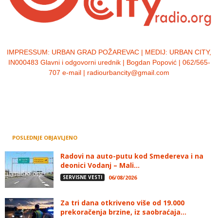
IMPRESSUM:
URBAN GRAD POŽAREVAC | MEDIJ: URBAN CITY,
IN000483 Glavni i odgovorni urednik | Bogdan Popović | 062/565-
707 e-mail | radiourbancity@gmail.com
POSLEDNJE OBJAVLJENO
Radovi na auto-putu kod Smedereva i na
deonici Vodanj – Mali...
SERVISNE VESTI
06/08/2026
Za tri dana otkriveno više od 19.000
prekoračenja brzine, iz saobraćaja...