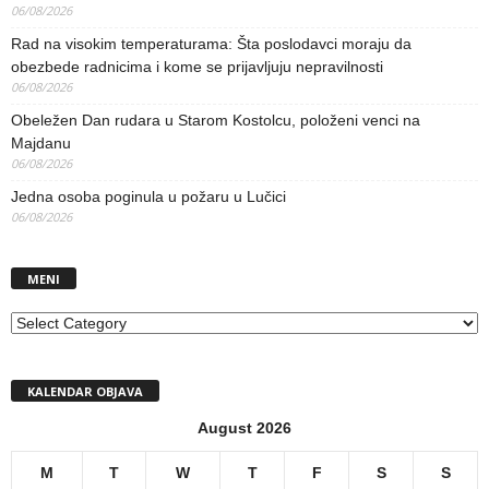
06/08/2026
Rad na visokim temperaturama: Šta poslodavci moraju da
obezbede radnicima i kome se prijavljuju nepravilnosti
06/08/2026
Obeležen Dan rudara u Starom Kostolcu, položeni venci na
Majdanu
06/08/2026
Jedna osoba poginula u požaru u Lučici
06/08/2026
MENI
MENI
KALENDAR OBJAVA
August 2026
M
T
W
T
F
S
S