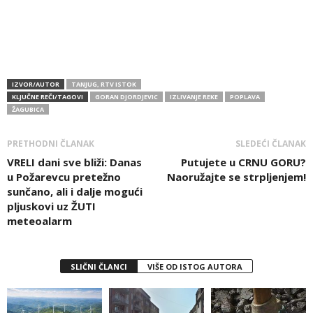
IZVOR/AUTOR
TANJUG, RTV ISTOK
KLJUČNE REČI/TAGOVI
GORAN DJORDJEVIC
IZLIVANJE REKE
POPLAVA
ŽAGUBICA
PRETHODNI ČLANAK
SLEDEĆI ČLANAK
VRELI dani sve bliži: Danas
Putujete u CRNU GORU?
u Požarevcu pretežno
Naoružajte se strpljenjem!
sunčano, ali i dalje mogući
pljuskovi uz ŽUTI
meteoalarm
SLIČNI ČLANCI
VIŠE OD ISTOG AUTORA