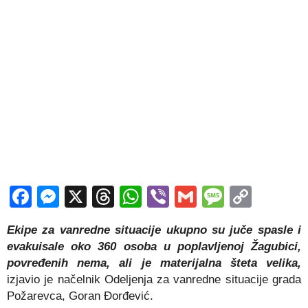
Facebook
Messenger
X
Threads
WhatsApp
Viber
Gmail
Messag
Copy
Link
Ekipe za vanredne situacije ukupno su juče spasle i
evakuisale oko 360 osoba u poplavljenoj Žagubici,
povređenih nema, ali je materijalna šteta velika,
izjavio je načelnik Odeljenja za vanredne situacije grada
Požarevca, Goran Đorđević.