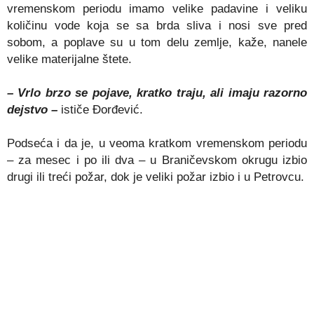
vremenskom periodu imamo velike padavine i veliku
količinu vode koja se sa brda sliva i nosi sve pred
sobom, a poplave su u tom delu zemlje, kaže, nanele
velike materijalne štete.
– Vrlo brzo se pojave, kratko traju, ali imaju razorno
dejstvo –
ističe Đorđević.
Podseća i da je, u veoma kratkom vremenskom periodu
– za mesec i po ili dva – u Braničevskom okrugu izbio
drugi ili treći požar, dok je veliki požar izbio i u Petrovcu.