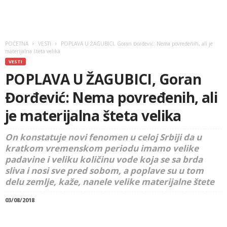
POČETNA
VESTI
POPLAVA U ŽAGUBICI, Goran Đorđević: Nema povređenih, ali je
materijalna šteta velika
VESTI
POPLAVA U ŽAGUBICI, Goran
Đorđević: Nema povređenih, ali
je materijalna šteta velika
On konstatuje novi fenomen u celoj Srbiji da u
kratkom vremenskom periodu imamo velike
padavine i veliku količinu vode koja se sa brda
sliva i nosi sve pred sobom, a poplave su u tom
delu zemlje, kaže, nanele velike materijalne štete
03/08/2018