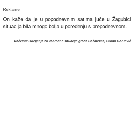
Reklame
On kaže da je u popodnevnim satima juče u Žagubici
situacija bila mnogo bolja u poređenju s prepodnevnom.
Načelnik Odeljenja za vanredne situacije grada Požarevca, Goran Đorđević