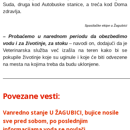
Suda, druga kod Autobuske stanice, a treća kod Doma
zdravlja.
Spasilačke ekipe u Žagubici
– Probaćemo u narednom periodu da obezbedimo
vodu i za životinje, za stoku
– navodi on, dodajući da je
Veterinarska služba već izašla na teren kako bi se
pokupile životinje koje su uginule i koje će biti odvezene
na mesta na kojima treba da budu uklonjene.
——————————————————————————
Povezane vesti:
Vanredno stanje U ŽAGUBICI, bujice nosile
sve pred sobom, po poslednjim
informacijama voda se povlači