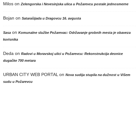
Milos
on
Zelengorska i Nevesinjska ulica u Požarevcu postale jednosmerne
Bojan
on
Satarašijada u Dragovcu 16. avgusta
on
Sasa
Komunalne službe Požarevac: Održavanje grobnih mesta je obaveza
korisnika
Deda
on
Radovi u Moravskoj ulici u Požarevcu: Rekonstrukcija deonice
dugačke 700 metara
URBAN CITY WEB PORTAL
on
Nova sudija stupila na dužnost u Višem
sudu u Požarevcu