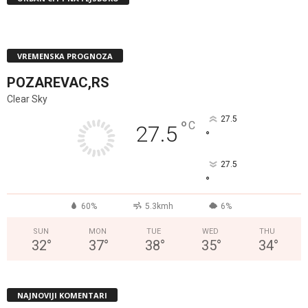
VREMENSKA PROGNOZA
POZAREVAC,RS
Clear Sky
27.5
°
C
27.5
°
27.5
°
60%
5.3kmh
6%
SUN
MON
TUE
WED
THU
32
°
37
°
38
°
35
°
34
°
NAJNOVIJI KOMENTARI