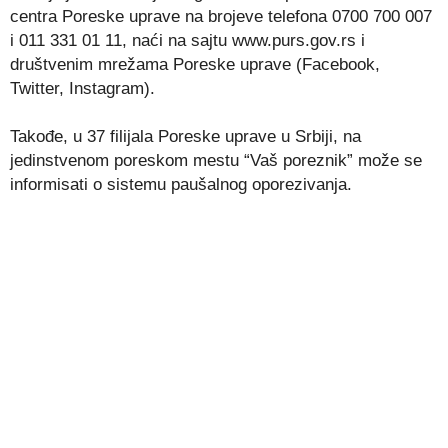
centra Poreske uprave na brojeve telefona 0700 700 007
i 011 331 01 11, naći na sajtu www.purs.gov.rs i
društvenim mrežama Poreske uprave (Facebook,
Twitter, Instagram).
Takođe, u 37 filijala Poreske uprave u Srbiji, na
jedinstvenom poreskom mestu “Vaš poreznik” može se
informisati o sistemu paušalnog oporezivanja.