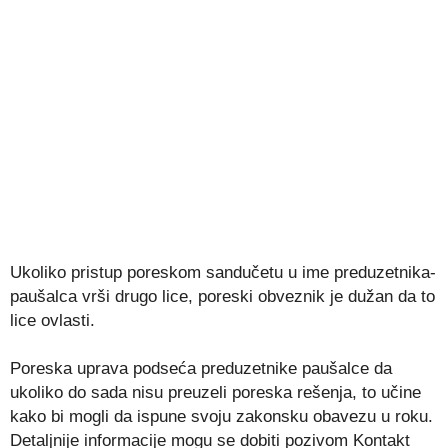
Ukoliko pristup poreskom sandučetu u ime preduzetnika-
paušalca vrši drugo lice, poreski obveznik je dužan da to
lice ovlasti.
Poreska uprava podseća preduzetnike paušalce da
ukoliko do sada nisu preuzeli poreska rešenja, to učine
kako bi mogli da ispune svoju zakonsku obavezu u roku.
Detaljnije informacije mogu se dobiti pozivom Kontakt