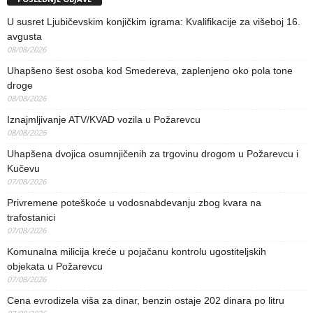
U susret Ljubičevskim konjičkim igrama: Kvalifikacije za višeboj 16.
avgusta
08/08/2026
Uhapšeno šest osoba kod Smedereva, zaplenjeno oko pola tone
droge
08/08/2026
Iznajmljivanje ATV/KVAD vozila u Požarevcu
08/08/2026
Uhapšena dvojica osumnjičenih za trgovinu drogom u Požarevcu i
Kučevu
07/08/2026
Privremene poteškoće u vodosnabdevanju zbog kvara na
trafostanici
07/08/2026
Komunalna milicija kreće u pojačanu kontrolu ugostiteljskih
objekata u Požarevcu
07/08/2026
Cena evrodizela viša za dinar, benzin ostaje 202 dinara po litru