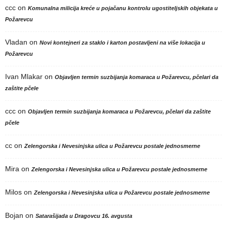
ccc
on
Komunalna milicija kreće u pojačanu kontrolu ugostiteljskih objekata u
Požarevcu
Vladan
on
Novi kontejneri za staklo i karton postavljeni na više lokacija u
Požarevcu
Ivan Mlakar
on
Objavljen termin suzbijanja komaraca u Požarevcu, pčelari da
zaštite pčele
ccc
on
Objavljen termin suzbijanja komaraca u Požarevcu, pčelari da zaštite
pčele
cc
on
Zelengorska i Nevesinjska ulica u Požarevcu postale jednosmerne
Mira
on
Zelengorska i Nevesinjska ulica u Požarevcu postale jednosmerne
Milos
on
Zelengorska i Nevesinjska ulica u Požarevcu postale jednosmerne
Bojan
on
Satarašijada u Dragovcu 16. avgusta