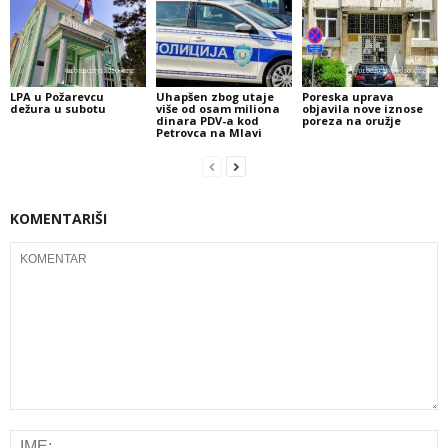
LPA u Požarevcu
Uhapšen zbog utaje
Poreska uprava
dežura u subotu
više od osam miliona
objavila nove iznose
dinara PDV-a kod
poreza na oružje
Petrovca na Mlavi
KOMENTARIŠI