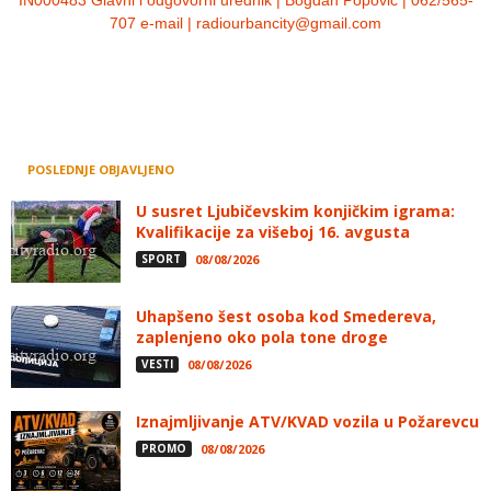
707 e-mail | radiourbancity@gmail.com
POSLEDNJE OBJAVLJENO
U susret Ljubičevskim konjičkim igrama:
Kvalifikacije za višeboj 16. avgusta
SPORT
08/08/2026
Uhapšeno šest osoba kod Smedereva,
zaplenjeno oko pola tone droge
VESTI
08/08/2026
Iznajmljivanje ATV/KVAD vozila u Požarevcu
PROMO
08/08/2026