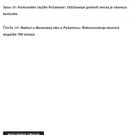
on
Sasa
Komunalne službe Požarevac: Održavanje grobnih mesta je obaveza
korisnika
Deda
on
Radovi u Moravskoj ulici u Požarevcu: Rekonstrukcija deonice
dugačke 700 metara
POSLEDNJE OBJAVE