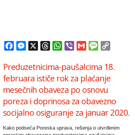
Facebook
Messenger
X
Threads
WhatsApp
Viber
Gmail
Messag
Copy
Link
Preduzetnicima-paušalcima 18.
februara ističe rok za plaćanje
mesečnih obaveza po osnovu
poreza i doprinosa za obavezno
socijalno osiguranje za januar 2020.
Kako podseća Poreska uprava, rešenja o utvrđenim