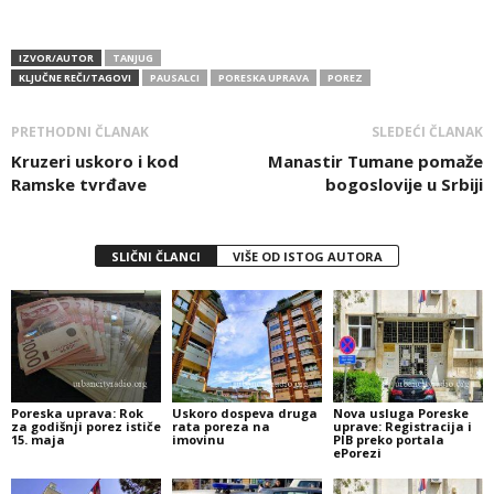
IZVOR/AUTOR
TANJUG
KLJUČNE REČI/TAGOVI
PAUSALCI
PORESKA UPRAVA
POREZ
PRETHODNI ČLANAK
SLEDEĆI ČLANAK
Kruzeri uskoro i kod
Manastir Tumane pomaže
Ramske tvrđave
bogoslovije u Srbiji
SLIČNI ČLANCI
VIŠE OD ISTOG AUTORA
Poreska uprava: Rok
Uskoro dospeva druga
Nova usluga Poreske
za godišnji porez ističe
rata poreza na
uprave: Registracija i
15. maja
imovinu
PIB preko portala
ePorezi