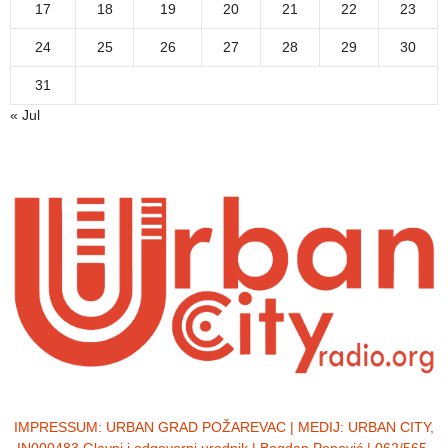
17
18
19
20
21
22
23
24
25
26
27
28
29
30
31
« Jul
IMPRESSUM:
URBAN GRAD POŽAREVAC | MEDIJ: URBAN CITY,
IN000483 Glavni i odgovorni urednik | Bogdan Popović | 062/565-