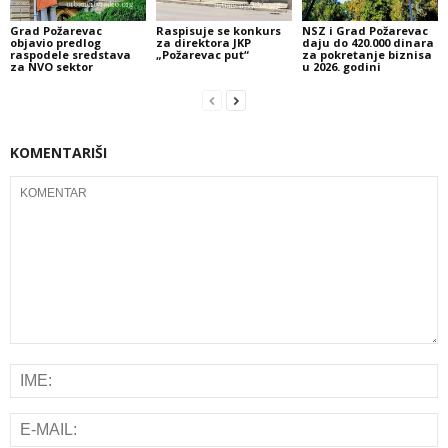
Grad Požarevac
Raspisuje se konkurs
NSZ i Grad Požarevac
objavio predlog
za direktora JKP
daju do 420.000 dinara
raspodele sredstava
„Požarevac put“
za pokretanje biznisa
za NVO sektor
u 2026. godini
KOMENTARIŠI