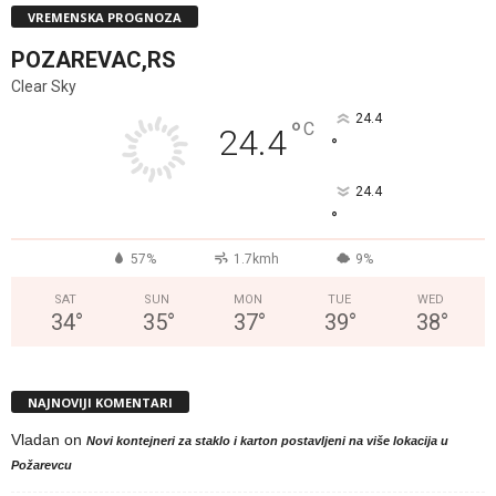
VREMENSKA PROGNOZA
POZAREVAC,RS
Clear Sky
24.4
°
C
24.4
°
24.4
°
57%
1.7kmh
9%
SAT
SUN
MON
TUE
WED
34
°
35
°
37
°
39
°
38
°
NAJNOVIJI KOMENTARI
Vladan
on
Novi kontejneri za staklo i karton postavljeni na više lokacija u
Požarevcu