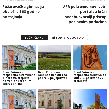
Požarevačka gimnazija
APR pokrenuo novi veb-
obeležila 163 godine
portal za brži i
postojanja
sveobuhvatniji pristup
poslovnim podacima
SLIČNI ČLANCI
VIŠE OD ISTOG AUTORA
Grad Požarevac
Grad Požarevac
Grad Požarevac
raspodelio 2,39 miliona
raspisao konkurs za
raspodelio sredstva za
dinara za projekte
podršku poljoprivredi
kulturu, podržano 29
namenjene starijim
projekata
sugrađanima