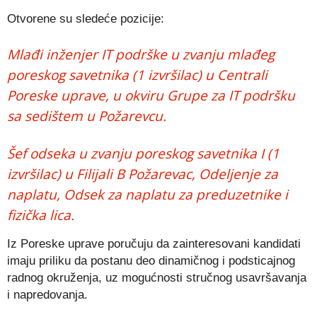
Otvorene su sledeće pozicije:
Mlađi inženjer IT podrške u zvanju mlađeg
poreskog savetnika (1 izvršilac) u Centrali
Poreske uprave, u okviru Grupe za IT podršku
sa sedištem u Požarevcu.
Šef odseka u zvanju poreskog savetnika I (1
izvršilac) u Filijali B Požarevac, Odeljenje za
naplatu, Odsek za naplatu za preduzetnike i
fizička lica.
Iz Poreske uprave poručuju da zainteresovani kandidati
imaju priliku da postanu deo dinamičnog i podsticajnog
radnog okruženja, uz mogućnosti stručnog usavršavanja
i napredovanja.