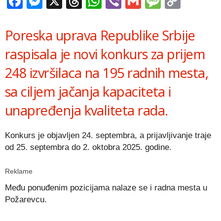
Facebook
Messenger
X
Threads
WhatsApp
Viber
Gmail
Messag
Copy
Link
Poreska uprava Republike Srbije
raspisala je novi konkurs za prijem
248 izvršilaca na 195 radnih mesta,
sa ciljem jačanja kapaciteta i
unapređenja kvaliteta rada.
Konkurs je objavljen 24. septembra, a prijavljivanje traje
od 25. septembra do 2. oktobra 2025. godine.
Reklame
Među ponuđenim pozicijama nalaze se i radna mesta u
Požarevcu.