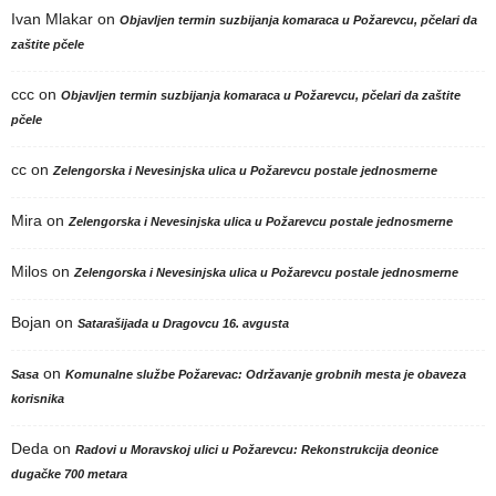
Ivan Mlakar
on
Objavljen termin suzbijanja komaraca u Požarevcu, pčelari da
zaštite pčele
ccc
on
Objavljen termin suzbijanja komaraca u Požarevcu, pčelari da zaštite
pčele
cc
on
Zelengorska i Nevesinjska ulica u Požarevcu postale jednosmerne
Mira
on
Zelengorska i Nevesinjska ulica u Požarevcu postale jednosmerne
Milos
on
Zelengorska i Nevesinjska ulica u Požarevcu postale jednosmerne
Bojan
on
Satarašijada u Dragovcu 16. avgusta
on
Sasa
Komunalne službe Požarevac: Održavanje grobnih mesta je obaveza
korisnika
Deda
on
Radovi u Moravskoj ulici u Požarevcu: Rekonstrukcija deonice
dugačke 700 metara