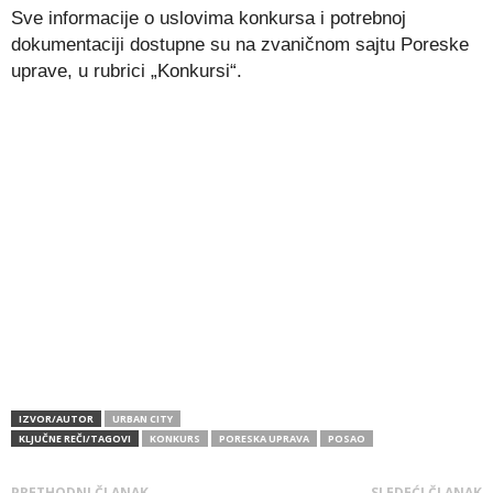
Sve informacije o uslovima konkursa i potrebnoj
dokumentaciji dostupne su na zvaničnom sajtu Poreske
uprave, u rubrici „Konkursi“.
IZVOR/AUTOR
URBAN CITY
KLJUČNE REČI/TAGOVI
KONKURS
PORESKA UPRAVA
POSAO
PRETHODNI ČLANAK
SLEDEĆI ČLANAK