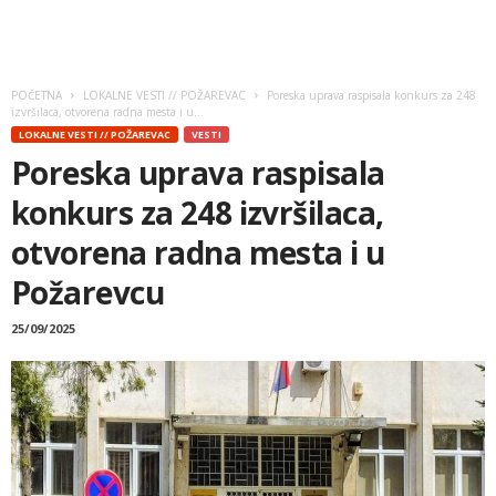
POČETNA
LOKALNE VESTI // POŽAREVAC
Poreska uprava raspisala konkurs za 248
izvršilaca, otvorena radna mesta i u...
LOKALNE VESTI // POŽAREVAC
VESTI
Poreska uprava raspisala
konkurs za 248 izvršilaca,
otvorena radna mesta i u
Požarevcu
25/09/2025