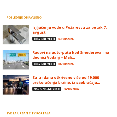
POSLEDNJE OBJAVLJENO
Isjljučenja vode u Požarevcu za petak 7.
avgust
SERVISNE VESTI
07/08/2026
Radovi na auto-putu kod Smedereva i na
deonici Vodanj – Mali...
SERVISNE VESTI
06/08/2026
Za tri dana otkriveno više od 19.000
prekoračenja brzine, iz saobraćaja...
NACIONALNE VESTI
06/08/2026
SVE SA URBAN CITY PORTALA