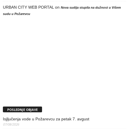
URBAN CITY WEB PORTAL
on
Nova sudija stupila na dužnost u Višem
sudu u Požarevcu
POSLEDNJE OBJAVE
Isjljučenja vode u Požarevcu za petak 7. avgust
07/08/2026