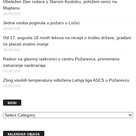
Obeležen Dan rudara u Starom Kostolcu, položeni venci na
Majdanu
06/08/2026
Jedna osoba poginula u požaru u Lučici
06/08/2026
Od 17. avgusta 18 novih lekova na recept o trošku države, građani
će plaćati znatno manje
05/08/2026
Radovi na glavnoj raskrsnici u centru Požarevca, privremeno
zatvaranje saobraćaja
05/08/2026
Zbog visokih temperatura odložena Letnja liga ASCS u Požarevcu
05/08/2026
MENI
MENI
KALENDAR OBJAVA