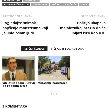
IZVOR/AUTOR
URBAN CITY
KLJUČNE REČI/TAGOVI
GRADSKI PAR
POČAST
SAUČEŠĆE
SVEĆE
PRETHODNI ČLANAK
SLEDEĆI ČLANAK
Pogledajte snimak
Policija uhapsila
hapšenja monstruma koji
maloletnika, pretio da će
je ubio osam ljudi
ubijati isto kao K.K.
SLIČNI ČLANCI
VIŠE OD ISTOG AUTORA
Vučić: Išao sam u crkvu
Miholjske zadušnice
da zapalim sveće
3 KOMENTARA