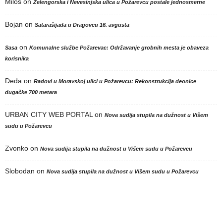
Milos
on
Zelengorska i Nevesinjska ulica u Požarevcu postale jednosmerne
Bojan
on
Satarašijada u Dragovcu 16. avgusta
on
Sasa
Komunalne službe Požarevac: Održavanje grobnih mesta je obaveza
korisnika
Deda
on
Radovi u Moravskoj ulici u Požarevcu: Rekonstrukcija deonice
dugačke 700 metara
URBAN CITY WEB PORTAL
on
Nova sudija stupila na dužnost u Višem
sudu u Požarevcu
Zvonko
on
Nova sudija stupila na dužnost u Višem sudu u Požarevcu
Slobodan
on
Nova sudija stupila na dužnost u Višem sudu u Požarevcu