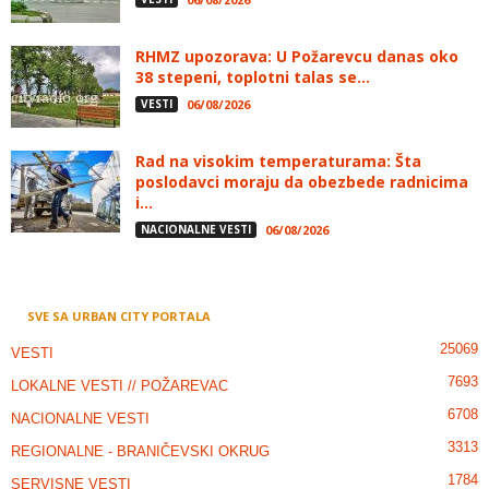
RHMZ upozorava: U Požarevcu danas oko
38 stepeni, toplotni talas se...
VESTI
06/08/2026
Rad na visokim temperaturama: Šta
poslodavci moraju da obezbede radnicima
i...
NACIONALNE VESTI
06/08/2026
SVE SA URBAN CITY PORTALA
25069
VESTI
7693
LOKALNE VESTI // POŽAREVAC
6708
NACIONALNE VESTI
3313
REGIONALNE - BRANIČEVSKI OKRUG
1784
SERVISNE VESTI