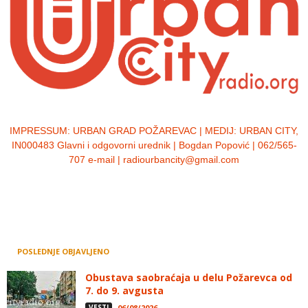
IMPRESSUM:
URBAN GRAD POŽAREVAC | MEDIJ: URBAN CITY,
IN000483 Glavni i odgovorni urednik | Bogdan Popović | 062/565-
707 e-mail | radiourbancity@gmail.com
POSLEDNJE OBJAVLJENO
Obustava saobraćaja u delu Požarevca od
7. do 9. avgusta
VESTI
06/08/2026