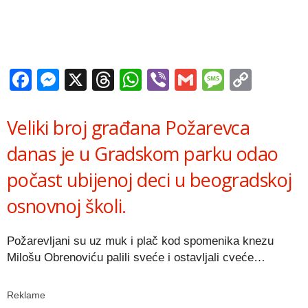
Facebook
Messenger
X
Threads
WhatsApp
Viber
Gmail
Messag
Copy
Link
Veliki broj građana Požarevca
danas je u Gradskom parku odao
počast ubijenoj deci u beogradskoj
osnovnoj školi.
Požarevljani su uz muk i plač kod spomenika knezu
Milošu Obrenoviću palili sveće i ostavljali cveće…
Reklame