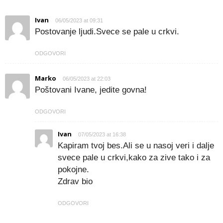
Ivan
06/05/2023 at 09:31
Postovanje ljudi.Svece se pale u crkvi.
ODGOVORI
Marko
06/05/2023 at 22:03
Poštovani Ivane, jedite govna!
ODGOVORI
Ivan
07/05/2023 at 16:38
Kapiram tvoj bes.Ali se u nasoj veri i dalje
svece pale u crkvi,kako za zive tako i za
pokojne.
Zdrav bio
ODGOVORI