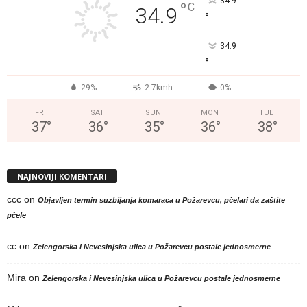
34.9
°
C
34.9
°
34.9
°
29%
2.7kmh
0%
FRI
SAT
SUN
MON
TUE
37
°
36
°
35
°
36
°
38
°
NAJNOVIJI KOMENTARI
ccc
on
Objavljen termin suzbijanja komaraca u Požarevcu, pčelari da zaštite
pčele
cc
on
Zelengorska i Nevesinjska ulica u Požarevcu postale jednosmerne
Mira
on
Zelengorska i Nevesinjska ulica u Požarevcu postale jednosmerne