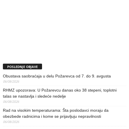
POSLEDNJE OBJAVE
Obustava saobraćaja u delu Požarevca od 7. do 9. avgusta
06/08/2026
RHMZ upozorava: U Požarevcu danas oko 38 stepeni, toplotni
talas se nastavlja i sledeće nedelje
06/08/2026
Rad na visokim temperaturama: Šta poslodavci moraju da
obezbede radnicima i kome se prijavljuju nepravilnosti
06/08/2026