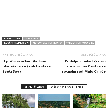
IZVOR/AUTOR
URBAN CITY
KLJUČNE REČI/TAGOVI
METEOROLOSKA STANICA
VREMENSKA PROGNOZA
PRETHODNI ČLANAK
SLEDEĆI ČLANAK
U požarevačkim školama
Podeljeni paketići deci
obeležava se školska slava
korisnicima Centra za
Sveti Sava
socijalni rad Malo Crniće
SLIČNI ČLANCI
VIŠE OD ISTOG AUTORA