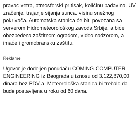
pravac vetra, atmosferski pritisak, količinu padavina, UV
zračenje, trajanje sijanja sunca, visinu snežnog
pokrivača. Automatska stanica će biti povezana sa
serverom Hidrometeorološkog zavoda Srbije, a biće
obezbeđena zaštitnom ogradom, video nadzorom, a
imaće i gromobransku zaštitu.
Reklame
Ugovor je dodeljen ponuđaču COMING-COMPUTER
ENGINEERING iz Beograda u iznosu od 3.122,870,00
dinara bez PDV-a. Meteorološka stanica bi trebalo da
bude postavljena u roku od 60 dana.