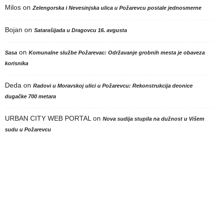
Milos
on
Zelengorska i Nevesinjska ulica u Požarevcu postale jednosmerne
Bojan
on
Satarašijada u Dragovcu 16. avgusta
on
Sasa
Komunalne službe Požarevac: Održavanje grobnih mesta je obaveza
korisnika
Deda
on
Radovi u Moravskoj ulici u Požarevcu: Rekonstrukcija deonice
dugačke 700 metara
URBAN CITY WEB PORTAL
on
Nova sudija stupila na dužnost u Višem
sudu u Požarevcu