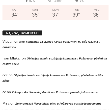
57%
1.7kmh
9%
SAT
SUN
MON
TUE
WED
34
°
35
°
37
°
39
°
38
°
NAJNOVIJI KOMENTARI
Vladan
on
Novi kontejneri za staklo i karton postavljeni na više lokacija u
Požarevcu
Ivan Mlakar
on
Objavljen termin suzbijanja komaraca u Požarevcu, pčelari da
zaštite pčele
ccc
on
Objavljen termin suzbijanja komaraca u Požarevcu, pčelari da zaštite
pčele
cc
on
Zelengorska i Nevesinjska ulica u Požarevcu postale jednosmerne
Mira
on
Zelengorska i Nevesinjska ulica u Požarevcu postale jednosmerne