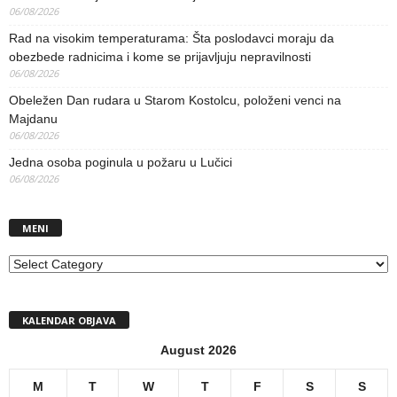
06/08/2026
Rad na visokim temperaturama: Šta poslodavci moraju da
obezbede radnicima i kome se prijavljuju nepravilnosti
06/08/2026
Obeležen Dan rudara u Starom Kostolcu, položeni venci na
Majdanu
06/08/2026
Jedna osoba poginula u požaru u Lučici
06/08/2026
MENI
MENI
KALENDAR OBJAVA
August 2026
M
T
W
T
F
S
S