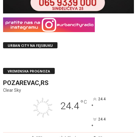
URBAN CITY NA FEJSBUKU
VREMENSKA PROGNOZA
POZAREVAC,RS
Clear Sky
24.4
°
C
24.4
°
24.4
°