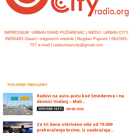
IMPRESSUM:
URBAN GRAD POŽAREVAC | MEDIJ: URBAN CITY,
IN000483 Glavni i odgovorni urednik | Bogdan Popović | 062/565-
707 e-mail | radiourbancity@gmail.com
POSLEDNJE OBJAVLJENO
Radovi na auto-putu kod Smedereva i na
deonici Vodanj – Mali...
SERVISNE VESTI
06/08/2026
Za tri dana otkriveno više od 19.000
prekoračenja brzine, iz saobraćaja...