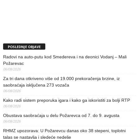
POSLEDNJE OBJAVE
Radovi na auto-putu kod Smedereva i na deonici Vodanj – Mali
Požarevac
06/08/2026
Za tri dana otkriveno više od 19.000 prekoračenja brzine, iz
saobraćaja isključena 273 vozača
06/08/2026
Kako radi sistem preporuka igara i kako ga iskoristiti za bolji RTP
06/08/2026
Obustava saobraćaja u delu Požarevca od 7. do 9. avgusta
06/08/2026
RHMZ upozorava: U Požarevcu danas oko 38 stepeni, toplotni
talas se nastavlja i sledeće nedelje