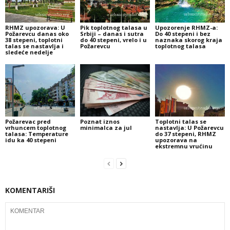
RHMZ upozorava: U
Pik toplotnog talasa u
Upozorenje RHMZ-a:
Požarevcu danas oko
Srbiji – danas i sutra
Do 40 stepeni i bez
38 stepeni, toplotni
do 40 stepeni, vrelo i u
naznaka skorog kraja
talas se nastavlja i
Požarevcu
toplotnog talasa
sledeće nedelje
Požarevac pred
Poznat iznos
Toplotni talas se
vrhuncem toplotnog
minimalca za jul
nastavlja: U Požarevcu
talasa: Temperature
do 37 stepeni, RHMZ
idu ka 40 stepeni
upozorava na
ekstremnu vrućinu
KOMENTARIŠI