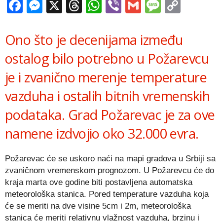
Facebook
Messenger
X
Threads
WhatsApp
Viber
Gmail
Messag
Copy
Link
Ono što je decenijama između
ostalog bilo potrebno u Požarevcu
je i zvanično merenje temperature
vazduha i ostalih bitnih vremenskih
podataka. Grad Požarevac je za ove
namene izdvojio oko 32.000 evra.
Požarevac će se uskoro naći na mapi gradova u Srbiji sa
zvaničnom vremenskom prognozom. U Požarevcu će do
kraja marta ove godine biti postavljena automatska
meteorološka stanica. Pored temperature vazduha koja
će se meriti na dve visine 5cm i 2m, meteorološka
stanica će meriti relativnu vlažnost vazduha, brzinu i