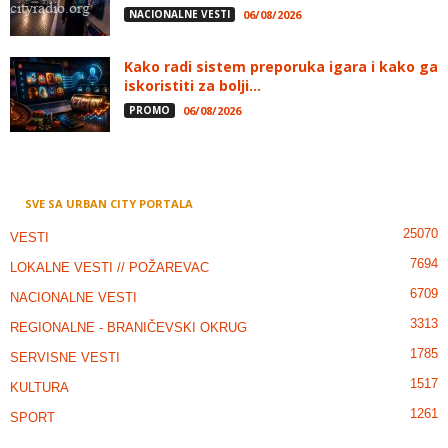
NACIONALNE VESTI
06/08/2026
Kako radi sistem preporuka igara i kako ga
iskoristiti za bolji...
PROMO
06/08/2026
SVE SA URBAN CITY PORTALA
25070
VESTI
7694
LOKALNE VESTI // POŽAREVAC
6709
NACIONALNE VESTI
3313
REGIONALNE - BRANIČEVSKI OKRUG
1785
SERVISNE VESTI
1517
KULTURA
1261
SPORT