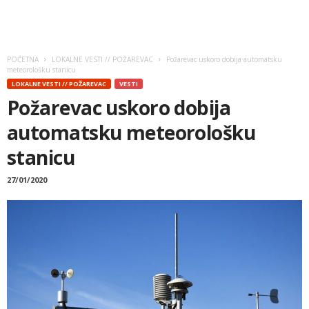
POČETNA
LOKALNE VESTI // POŽAREVAC
Požarevac uskoro dobija automatsku
meteorološku stanicu
LOKALNE VESTI // POŽAREVAC
VESTI
Požarevac uskoro dobija
automatsku meteorološku
stanicu
27/01/2020