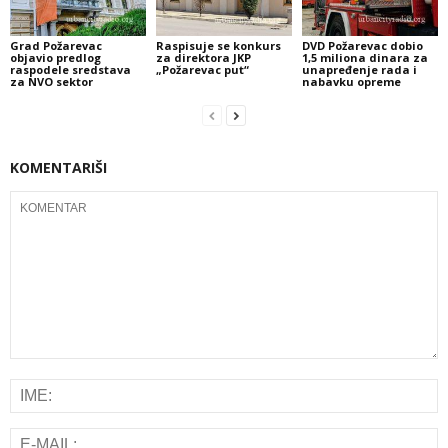
Grad Požarevac
Raspisuje se konkurs
DVD Požarevac dobio
objavio predlog
za direktora JKP
1,5 miliona dinara za
raspodele sredstava
„Požarevac put“
unapređenje rada i
za NVO sektor
nabavku opreme
KOMENTARIŠI