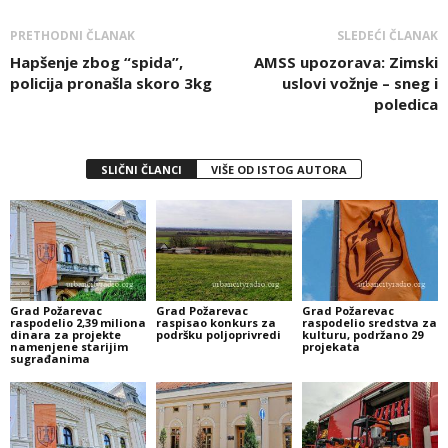
PRETHODNI ČLANAK
SLEDEĆI ČLANAK
Hapšenje zbog “spida”,
AMSS upozorava: Zimski
policija pronašla skoro 3kg
uslovi vožnje – sneg i
poledica
SLIČNI ČLANCI
VIŠE OD ISTOG AUTORA
Grad Požarevac
Grad Požarevac
Grad Požarevac
raspodelio 2,39 miliona
raspisao konkurs za
raspodelio sredstva za
dinara za projekte
podršku poljoprivredi
kulturu, podržano 29
namenjene starijim
projekata
sugrađanima