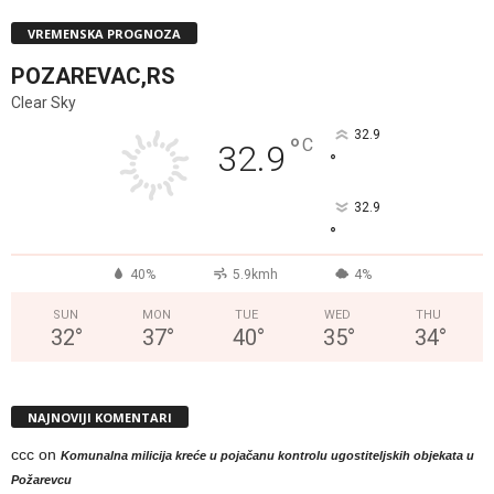
VREMENSKA PROGNOZA
POZAREVAC,RS
Clear Sky
32.9
°
C
32.9
°
32.9
°
40%
5.9kmh
4%
SUN
MON
TUE
WED
THU
32
°
37
°
40
°
35
°
34
°
NAJNOVIJI KOMENTARI
ccc
on
Komunalna milicija kreće u pojačanu kontrolu ugostiteljskih objekata u
Požarevcu