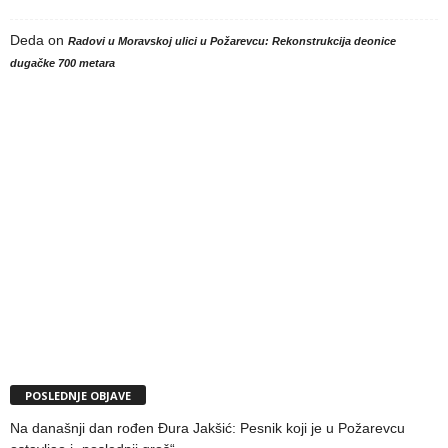
Deda
on
Radovi u Moravskoj ulici u Požarevcu: Rekonstrukcija deonice
dugačke 700 metara
POSLEDNJE OBJAVE
Na današnji dan rođen Đura Jakšić: Pesnik koji je u Požarevcu