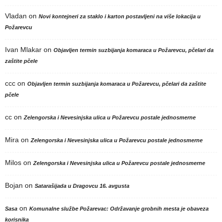
Vladan
on
Novi kontejneri za staklo i karton postavljeni na više lokacija u
Požarevcu
Ivan Mlakar
on
Objavljen termin suzbijanja komaraca u Požarevcu, pčelari da
zaštite pčele
ccc
on
Objavljen termin suzbijanja komaraca u Požarevcu, pčelari da zaštite
pčele
cc
on
Zelengorska i Nevesinjska ulica u Požarevcu postale jednosmerne
Mira
on
Zelengorska i Nevesinjska ulica u Požarevcu postale jednosmerne
Milos
on
Zelengorska i Nevesinjska ulica u Požarevcu postale jednosmerne
Bojan
on
Satarašijada u Dragovcu 16. avgusta
on
Sasa
Komunalne službe Požarevac: Održavanje grobnih mesta je obaveza
korisnika