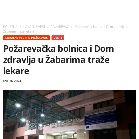
POČETNA
LOKALNE VESTI // POŽAREVAC
Požarevačka bolnica i Dom zdravlja u
Žabarima traže lekare
LOKALNE VESTI // POŽAREVAC
VESTI
Požarevačka bolnica i Dom
zdravlja u Žabarima traže
lekare
09/01/2024