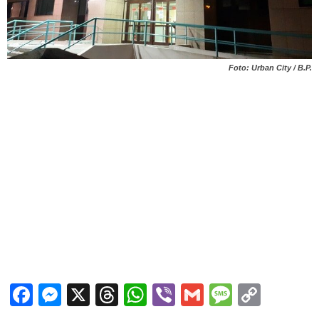
Foto: Urban City / B.P.
Facebook
Messenger
X
Threads
WhatsApp
Viber
Gmail
Messag
Copy
Link