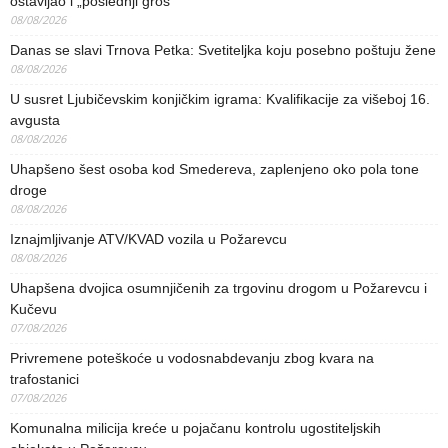
ostavljao i „poslednji groš“
08/08/2026
Danas se slavi Trnova Petka: Svetiteljka koju posebno poštuju žene
08/08/2026
U susret Ljubičevskim konjičkim igrama: Kvalifikacije za višeboj 16.
avgusta
08/08/2026
Uhapšeno šest osoba kod Smedereva, zaplenjeno oko pola tone
droge
08/08/2026
Iznajmljivanje ATV/KVAD vozila u Požarevcu
08/08/2026
Uhapšena dvojica osumnjičenih za trgovinu drogom u Požarevcu i
Kučevu
07/08/2026
Privremene poteškoće u vodosnabdevanju zbog kvara na
trafostanici
07/08/2026
Komunalna milicija kreće u pojačanu kontrolu ugostiteljskih