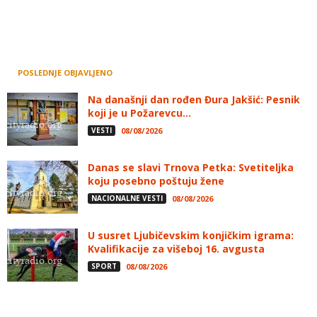
POSLEDNJE OBJAVLJENO
Na današnji dan rođen Đura Jakšić: Pesnik
koji je u Požarevcu...
VESTI
08/08/2026
Danas se slavi Trnova Petka: Svetiteljka
koju posebno poštuju žene
NACIONALNE VESTI
08/08/2026
U susret Ljubičevskim konjičkim igrama:
Kvalifikacije za višeboj 16. avgusta
SPORT
08/08/2026