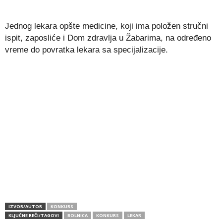
Jednog lekara opšte medicine, koji ima položen stručni
ispit, zaposliće i Dom zdravlja u Žabarima, na određeno
vreme do povratka lekara sa specijalizacije.
IZVOR/AUTOR
KONKURS
KLJUČNE REČI/TAGOVI
BOLNICA
KONKURS
LEKAR