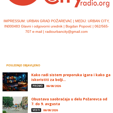
IMPRESSUM:
URBAN GRAD POŽAREVAC | MEDIJ: URBAN CITY,
IN000483 Glavni i odgovorni urednik | Bogdan Popović | 062/565-
707 e-mail | radiourbancity@gmail.com
POSLEDNJE OBJAVLJENO
Kako radi sistem preporuka igara i kako ga
iskoristiti za bolji...
PROMO
06/08/2026
Obustava saobraćaja u delu Požarevca od
7. do 9. avgusta
VESTI
06/08/2026