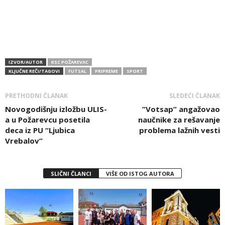
IZVOR/AUTOR
KSC POŽAREVAC
KLJUČNE REČI/TAGOVI
FUTSAL
PRIPREME
SPORT
PRETHODNI ČLANAK
SLEDEĆI ČLANAK
Novogodišnju izložbu ULIS-
”Votsap” angažovao
a u Požarevcu posetila
naučnike za rešavanje
deca iz PU “Ljubica
problema lažnih vesti
Vrebalov”
SLIČNI ČLANCI
VIŠE OD ISTOG AUTORA