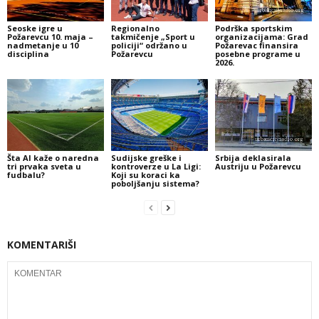
Seoske igre u
Regionalno
Podrška sportskim
Požarevcu 10. maja –
takmičenje „Sport u
organizacijama: Grad
nadmetanje u 10
policiji“ održano u
Požarevac finansira
disciplina
Požarevcu
posebne programe u
2026.
Šta AI kaže o naredna
Sudijske greške i
Srbija deklasirala
tri prvaka sveta u
kontroverze u La Ligi:
Austriju u Požarevcu
fudbalu?
Koji su koraci ka
poboljšanju sistema?
KOMENTARIŠI