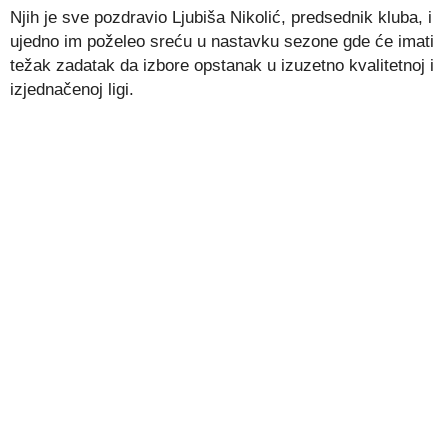
Njih je sve pozdravio Ljubiša Nikolić, predsednik kluba, i
ujedno im poželeo sreću u nastavku sezone gde će imati
težak zadatak da izbore opstanak u izuzetno kvalitetnoj i
izjednačenoj ligi.