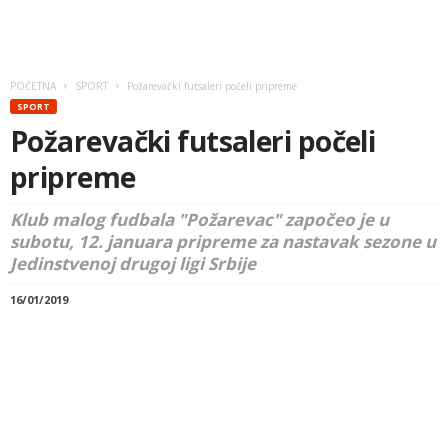
POČETNA
SPORT
Požarevački futsaleri počeli pripreme
SPORT
Požarevački futsaleri počeli
pripreme
Klub malog fudbala "Požarevac" započeo je u
subotu, 12. januara pripreme za nastavak sezone u
Jedinstvenoj drugoj ligi Srbije
16/01/2019