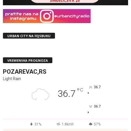
URBAN CITY NA FEJSBUKU
VREMENSKA PROGNOZA
POZAREVAC,RS
Light Rain
36.7
°
C
36.7
°
36.7
°
31%
1.8kmh
57%