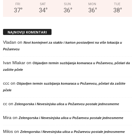
FRI
SAT
SUN
MON
TUE
37
°
34
°
36
°
36
°
38
°
NAJNOVIJI KOMENTARI
Vladan
on
Novi kontejneri za staklo i karton postavljeni na više lokacija u
Požarevcu
Ivan Mlakar
on
Objavljen termin suzbijanja komaraca u Požarevcu, pčelari da
zaštite pčele
ccc
on
Objavljen termin suzbijanja komaraca u Požarevcu, pčelari da zaštite
pčele
cc
on
Zelengorska i Nevesinjska ulica u Požarevcu postale jednosmerne
Mira
on
Zelengorska i Nevesinjska ulica u Požarevcu postale jednosmerne
Milos
on
Zelengorska i Nevesinjska ulica u Požarevcu postale jednosmerne