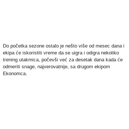
Do početka sezone ostalo je nešto više od mesec dana i
ekipa će iskoristiti vreme da se uigra i odigra nekoliko
trening utakmica, počevši već za desetak dana kada će
odmeriti snage, najverovatnije, sa drugom ekipom
Ekonomca.