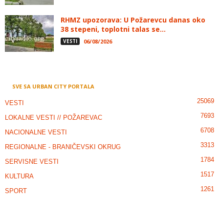
RHMZ upozorava: U Požarevcu danas oko
38 stepeni, toplotni talas se...
VESTI
06/08/2026
SVE SA URBAN CITY PORTALA
25069
VESTI
7693
LOKALNE VESTI // POŽAREVAC
6708
NACIONALNE VESTI
3313
REGIONALNE - BRANIČEVSKI OKRUG
1784
SERVISNE VESTI
1517
KULTURA
1261
SPORT