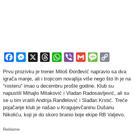
Facebook
Messenger
X
Threads
WhatsApp
Viber
Gmail
Messag
Copy
Link
Prvu prozivku je trener Miloš Đorđević napravio sa dva
igrača manje, ali i trojicom novajlija više nego što ih je na
“rosteru” imao u decembru prošle godine. Klub su
napustili Mihajlo Mitaković i Vladan Radosavljević, ali su
se u tim vratili Andrija Ranđelović i Slađan Krstić. Treće
pojačanje klub je našao u Kragujevčaninu Dušanu
Nikoliću, koji je do skoro branio boje ekipe RB Valjevo.
Reklame