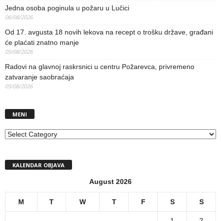
Jedna osoba poginula u požaru u Lučici
06/08/2026
Od 17. avgusta 18 novih lekova na recept o trošku države, građani
će plaćati znatno manje
05/08/2026
Radovi na glavnoj raskrsnici u centru Požarevca, privremeno
zatvaranje saobraćaja
05/08/2026
MENI
MENI
KALENDAR OBJAVA
August 2026
M
T
W
T
F
S
S
1
2