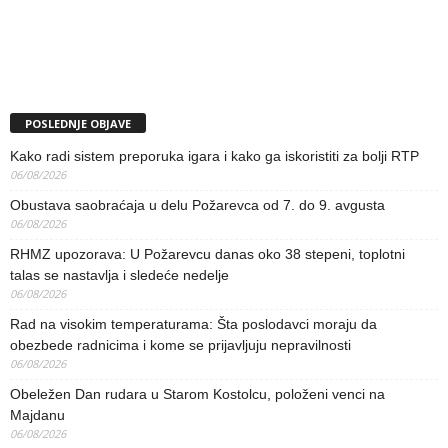
POSLEDNJE OBJAVE
Kako radi sistem preporuka igara i kako ga iskoristiti za bolji RTP
06/08/2026
Obustava saobraćaja u delu Požarevca od 7. do 9. avgusta
06/08/2026
RHMZ upozorava: U Požarevcu danas oko 38 stepeni, toplotni
talas se nastavlja i sledeće nedelje
06/08/2026
Rad na visokim temperaturama: Šta poslodavci moraju da
obezbede radnicima i kome se prijavljuju nepravilnosti
06/08/2026
Obeležen Dan rudara u Starom Kostolcu, položeni venci na
Majdanu
06/08/2026