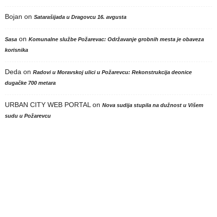
Bojan
on
Satarašijada u Dragovcu 16. avgusta
on
Sasa
Komunalne službe Požarevac: Održavanje grobnih mesta je obaveza
korisnika
Deda
on
Radovi u Moravskoj ulici u Požarevcu: Rekonstrukcija deonice
dugačke 700 metara
URBAN CITY WEB PORTAL
on
Nova sudija stupila na dužnost u Višem
sudu u Požarevcu