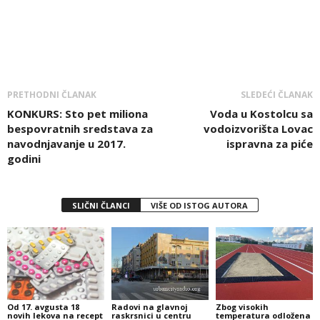
PRETHODNI ČLANAK
SLEDEĆI ČLANAK
KONKURS: Sto pet miliona
Voda u Kostolcu sa
bespovratnih sredstava za
vodoizvorišta Lovac
navodnjavanje u 2017.
ispravna za piće
godini
SLIČNI ČLANCI
VIŠE OD ISTOG AUTORA
Od 17. avgusta 18
Radovi na glavnoj
Zbog visokih
novih lekova na recept
raskrsnici u centru
temperatura odložena