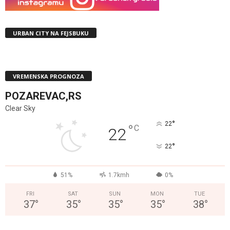
URBAN CITY NA FEJSBUKU
VREMENSKA PROGNOZA
POZAREVAC,RS
Clear Sky
°
22
°
C
22
°
22
51%
1.7kmh
0%
FRI
SAT
SUN
MON
TUE
37
°
35
°
35
°
35
°
38
°