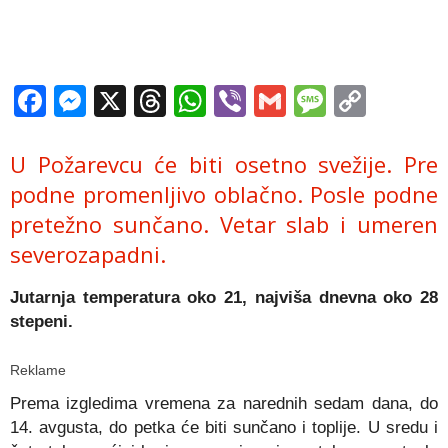
Facebook
Messenger
X
Threads
WhatsApp
Viber
Gmail
Messag
Copy
Link
U Požarevcu će biti osetno svežije. Pre
podne promenljivo oblačno. Posle podne
pretežno sunčano. Vetar slab i umeren
severozapadni.
Jutarnja temperatura oko 21, najviša dnevna oko 28
stepeni.
Reklame
Prema izgledima vremena za narednih sedam dana, do
14. avgusta, do petka će biti sunčano i toplije. U sredu i