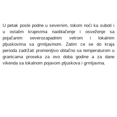
U petak posle podne u severnim, tokom noći ka suboti i
u ostalim krajevima naoblačenje i osveženje sa
pojačanim severozapadnim vetrom i lokalnim
pljuskovima sa grmljavinom. Zatim ce se do kraja
perioda zadržati promenljivo oblačno sa temperaturom u
granicama proseka za ovo doba godine a za dane
vikenda sa lokalnom pojavom pljuskova i grmljavina.