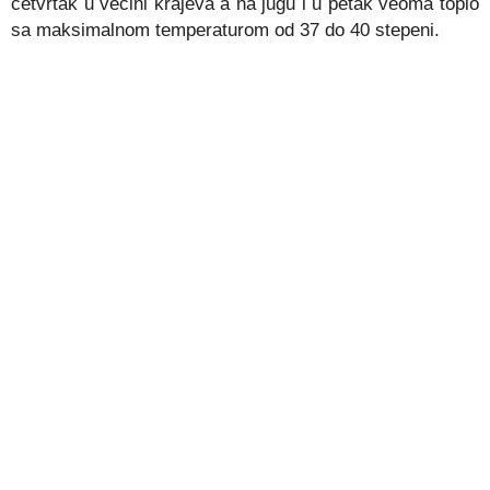
četvrtak u većini krajeva a na jugu i u petak veoma toplo
sa maksimalnom temperaturom od 37 do 40 stepeni.