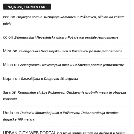
NAJNOVIJI KOMENTARI
ccc
on
Objavljen termin suzbijanja komaraca u Požarevcu, pčelari da zaštite
pčele
cc
on
Zelengorska i Nevesinjska ulica u Požarevcu postale jednosmerne
Mira
on
Zelengorska i Nevesinjska ulica u Požarevcu postale jednosmerne
Milos
on
Zelengorska i Nevesinjska ulica u Požarevcu postale jednosmerne
Bojan
on
Satarašijada u Dragovcu 16. avgusta
on
Sasa
Komunalne službe Požarevac: Održavanje grobnih mesta je obaveza
korisnika
Deda
on
Radovi u Moravskoj ulici u Požarevcu: Rekonstrukcija deonice
dugačke 700 metara
URBAN CITY WEB PORTAL
on
Nova sudija stupila na dužnost u Višem