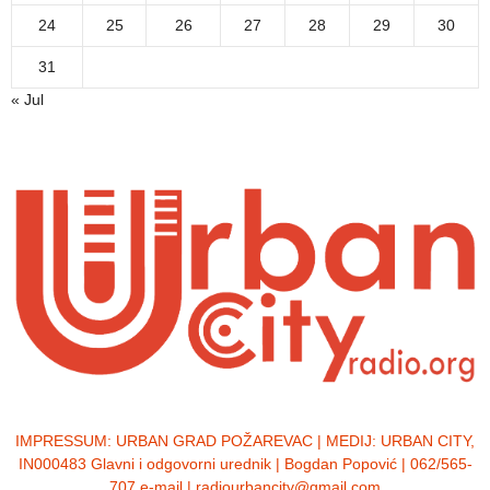
24
25
26
27
28
29
30
31
« Jul
IMPRESSUM:
URBAN GRAD POŽAREVAC | MEDIJ: URBAN CITY,
IN000483 Glavni i odgovorni urednik | Bogdan Popović | 062/565-
707 e-mail | radiourbancity@gmail.com