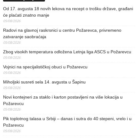
Od 17. avgusta 18 novih lekova na recept o trošku države, građani
će plaćati znatno manje
05/08/2026
Radovi na glavnoj raskrsnici u centru Požarevca, privremeno
zatvaranje saobraćaja
05/08/2026
Zbog visokih temperatura odložena Letnja liga ASCS u Požarevcu
05/08/2026
Vojnici na specijalističkoj obuci u Požarevcu
05/08/2026
Miholjski susreti sela 14. avgusta u Šapinu
05/08/2026
Novi kontejneri za staklo i karton postavljeni na više lokacija u
Požarevcu
05/08/2026
Pik toplotnog talasa u Srbiji – danas i sutra do 40 stepeni, vrelo i u
Požarevcu
05/08/2026