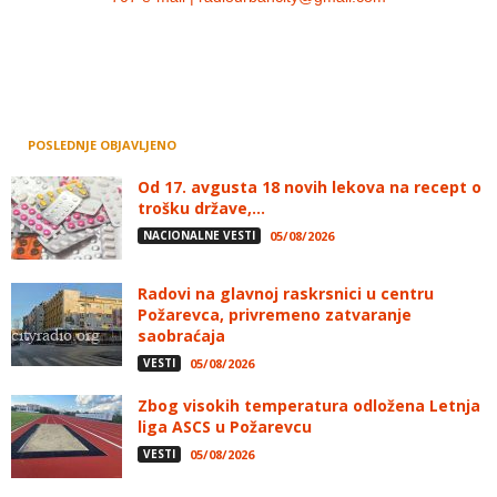
POSLEDNJE OBJAVLJENO
Od 17. avgusta 18 novih lekova na recept o
trošku države,...
NACIONALNE VESTI
05/08/2026
Radovi na glavnoj raskrsnici u centru
Požarevca, privremeno zatvaranje
saobraćaja
VESTI
05/08/2026
Zbog visokih temperatura odložena Letnja
liga ASCS u Požarevcu
VESTI
05/08/2026