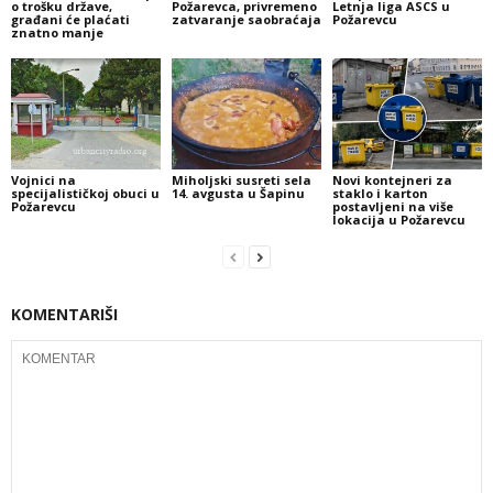
o trošku države,
Požarevca, privremeno
Letnja liga ASCS u
građani će plaćati
zatvaranje saobraćaja
Požarevcu
znatno manje
Vojnici na
Miholjski susreti sela
Novi kontejneri za
specijalističkoj obuci u
14. avgusta u Šapinu
staklo i karton
Požarevcu
postavljeni na više
lokacija u Požarevcu
KOMENTARIŠI