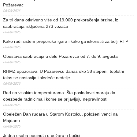
Požarevac
06/08/2026
Za tri dana otkriveno više od 19.000 prekoračenja brzine, iz
saobraćaja isključena 273 vozača
06/08/2026
Kako radi sistem preporuka igara i kako ga iskoristiti za bolji RTP
06/08/2026
Obustava saobraćaja u delu Požarevca od 7. do 9. avgusta
06/08/2026
RHMZ upozorava: U Požarevcu danas oko 38 stepeni, toplotni
talas se nastavlja i sledeće nedelje
06/08/2026
Rad na visokim temperaturama: Šta poslodavci moraju da
obezbede radnicima i kome se prijavljuju nepravilnosti
06/08/2026
Obeležen Dan rudara u Starom Kostolcu, položeni venci na
Majdanu
06/08/2026
Jedna osoba poginula u požaru u Lučici