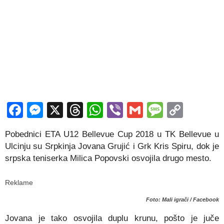
Facebook
Messenger
X
Threads
WhatsApp
Viber
Gmail
Messag
Copy
Link
Pobednici ETA U12 Bellevue Cup 2018 u TK Bellevue u
Ulcinju su Srpkinja Jovana Grujić i Grk Kris Spiru, dok je
srpska teniserka Milica Popovski osvojila drugo mesto.
Reklame
Foto: Mali igrači / Facebook
Jovana je tako osvojila duplu krunu, pošto je juče