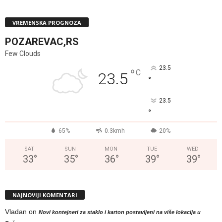
VREMENSKA PROGNOZA
POZAREVAC,RS
Few Clouds
23.5
°
C
23.5
°
23.5
°
65%
0.3kmh
20%
SAT
SUN
MON
TUE
WED
33
°
35
°
36
°
39
°
39
°
NAJNOVIJI KOMENTARI
Vladan
on
Novi kontejneri za staklo i karton postavljeni na više lokacija u