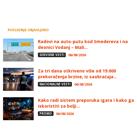
POSLEDNJE OBJAVLJENO
Radovi na auto-putu kod Smedereva i na
deonici Vodanj – Mali...
SERVISNE VESTI
06/08/2026
Za tri dana otkriveno više od 19.000
prekoračenja brzine, iz saobraćaja...
NACIONALNE VESTI
06/08/2026
Kako radi sistem preporuka igara i kako ga
iskoristiti za bolji...
PROMO
06/08/2026