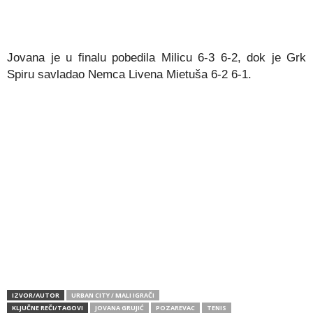
Jovana je u finalu pobedila Milicu 6-3 6-2, dok je Grk
Spiru savladao Nemca Livena Mietuša 6-2 6-1.
IZVOR/AUTOR
URBAN CITY / MALI IGRAČI
KLJUČNE REČI/TAGOVI
JOVANA GRUJIĆ
POZAREVAC
TENIS