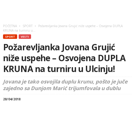
POČETNA
SPORT
Požarevljanka Jovana Grujić niže uspehe – Osvojena DUPLA
KRUNA na turniru u...
SPORT
VESTI
Požarevljanka Jovana Grujić
niže uspehe – Osvojena DUPLA
KRUNA na turniru u Ulcinju!
Jovana je tako osvojila duplu krunu, pošto je juče
zajedno sa Dunjom Marić trijumfovala u dublu
28/04/2018