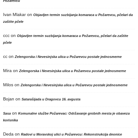
Požarevcu
Ivan Mlakar
on
Objavljen termin suzbijanja komaraca u Požarevcu, pčelari da
zaštite pčele
ccc
on
Objavljen termin suzbijanja komaraca u Požarevcu, pčelari da zaštite
pčele
cc
on
Zelengorska i Nevesinjska ulica u Požarevcu postale jednosmerne
Mira
on
Zelengorska i Nevesinjska ulica u Požarevcu postale jednosmerne
Milos
on
Zelengorska i Nevesinjska ulica u Požarevcu postale jednosmerne
Bojan
on
Satarašijada u Dragovcu 16. avgusta
on
Sasa
Komunalne službe Požarevac: Održavanje grobnih mesta je obaveza
korisnika
Deda
on
Radovi u Moravskoj ulici u Požarevcu: Rekonstrukcija deonice