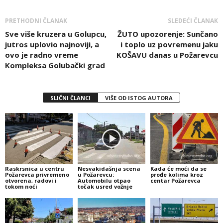
PRETHODNI ČLANAK
SLEDEĆI ČLANAK
Sve više kruzera u Golupcu,
ŽUTO upozorenje: Sunčano
jutros uplovio najnoviji, a
i toplo uz povremenu jaku
ovo je radno vreme
KOŠAVU danas u Požarevcu
Kompleksa Golubački grad
SLIČNI ČLANCI
VIŠE OD ISTOG AUTORA
Raskrsnica u centru
Nesvakidašnja scena
Kada će moći da se
Požarevca privremeno
u Požarevcu:
prođe kolima kroz
otvorena, radovi i
Automobilu otpao
centar Požarevca
tokom noći
točak usred vožnje