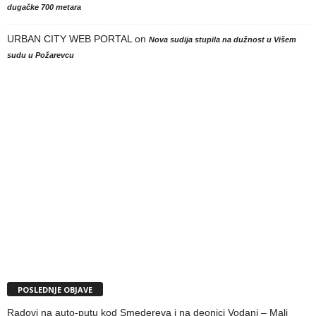
dugačke 700 metara
URBAN CITY WEB PORTAL
on
Nova sudija stupila na dužnost u Višem
sudu u Požarevcu
POSLEDNJE OBJAVE
Radovi na auto-putu kod Smedereva i na deonici Vodanj – Mali