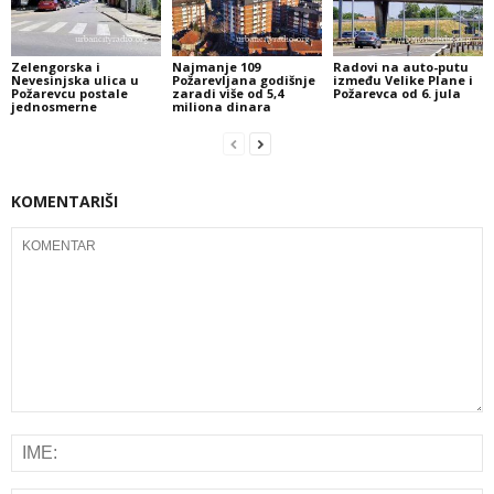
Zelengorska i
Najmanje 109
Radovi na auto-putu
Nevesinjska ulica u
Požarevljana godišnje
između Velike Plane i
Požarevcu postale
zaradi više od 5,4
Požarevca od 6. jula
jednosmerne
miliona dinara
KOMENTARIŠI