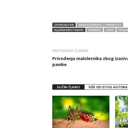
IZVOR/AUTOR
GRAD POŽAREVAC // URBAN CITY
KLJUČNE REČI/TAGOVI
KOMARCI
LARVE
PRSKA
PRETHODNI ČLANAK
Privođenja maloletnika zbog izaziv
panike
SLIČNI ČLANCI
VIŠE OD ISTOG AUTORA