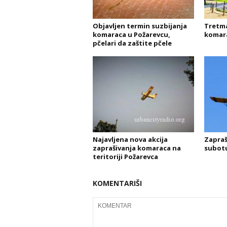
Objavljen termin suzbijanja
Tretman
komaraca u Požarevcu,
komara
pčelari da zaštite pčele
Najavljena nova akcija
Zapraš
zaprašivanja komaraca na
subotu
teritoriji Požarevca
KOMENTARIŠI