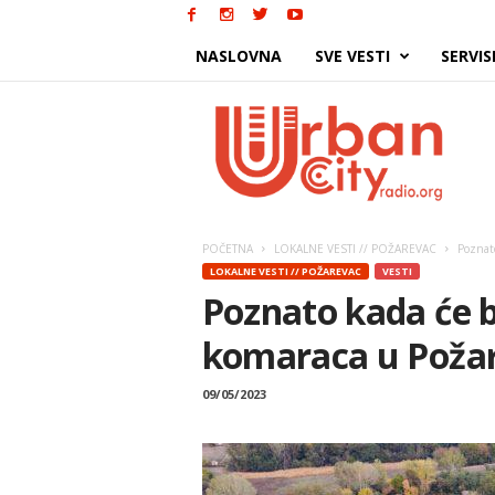
NASLOVNA
SVE VESTI
SERVIS
Urban
City
POČETNA
LOKALNE VESTI // POŽAREVAC
Poznato
LOKALNE VESTI // POŽAREVAC
VESTI
Poznato kada će bi
komaraca u Poža
09/05/2023