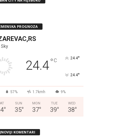
BAN CITY NA FEJSBUKU
EMENSKA PROGNOZA
ZAREVAC,RS
 Sky
°
24.4
°
C
24.4
°
24.4
57%
1.7kmh
9%
AT
SUN
MON
TUE
WED
34
°
35
°
37
°
39
°
38
°
JNOVIJI KOMENTARI