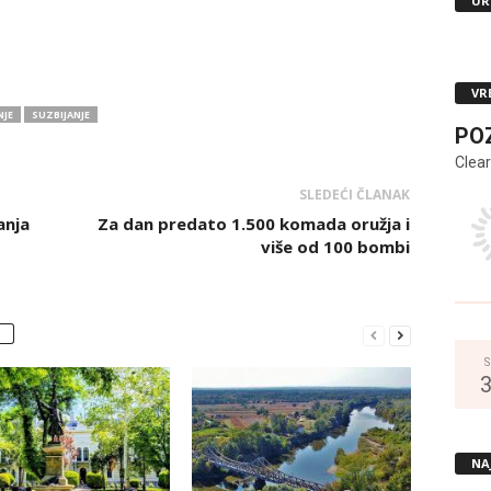
UR
VR
NJE
SUZBIJANJE
PO
Clear
SLEDEĆI ČLANAK
anja
Za dan predato 1.500 komada oružja i
više od 100 bombi
S
NA