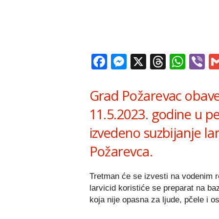
Facebook
Messenger
X
Thread
Wha
V
Grad Požarevac obaveš
11.5.2023. godine u pe
izvedeno suzbijanje la
Požarevca.
Tretman će se izvesti na vodenim rec
larvicid koristiće se preparat na baz
koja nije opasna za ljude, pčele i osta