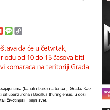
s
tsApp
iber
Gmail
Message
Copy
Link
tava da će u četvrtak,
riodu od 10 do 15 časova biti
rvi komaraca na teritoriji Grada
ipijentima (kanali i bare) na teritoriji Grada. Kao
i diflubenzurona i Bacillus thuringiensis, u dozi
li životinjski i biljni svet.