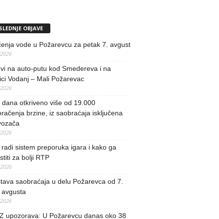
SLEDNJE OBJAVE
učenja vode u Požarevcu za petak 7. avgust
/2026
vi na auto-putu kod Smedereva i na
ci Vodanj – Mali Požarevac
/2026
i dana otkriveno više od 19.000
račenja brzine, iz saobraćaja isključena
vozača
/2026
radi sistem preporuka igara i kako ga
stiti za bolji RTP
/2026
tava saobraćaja u delu Požarevca od 7.
 avgusta
/2026
 upozorava: U Požarevcu danas oko 38