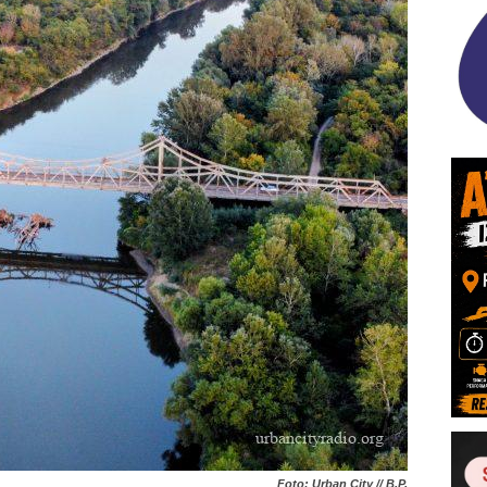
Foto: Urban City // B.P.