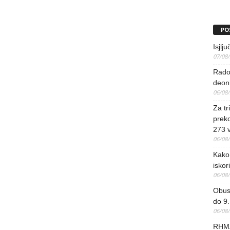
PO
Isjlj
07/08
Rado
deoni
06/08
Za tr
preko
273 
06/08
Kako 
iskori
06/08
Obus
do 9.
06/08
RHMZ