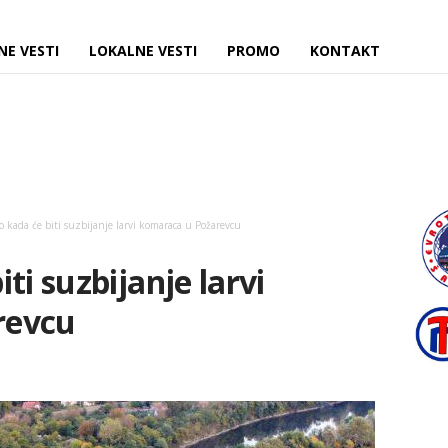
NE VESTI
LOKALNE VESTI
PROMO
KONTAKT
 kada će biti suzbijanje larvi komaraca u Požarevcu
ti suzbijanje larvi
revcu