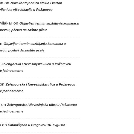
an
on
Novi kontejneri za staklo i karton
ljeni na više lokacija u Požarevcu
 Mlakar
on
Objavljen termin suzbijanja komaraca
revcu, pčelari da zaštite pčele
n
Objavljen termin suzbijanja komaraca u
vcu, pčelari da zaštite pčele
n
Zelengorska i Nevesinjska ulica u Požarevcu
le jednosmerne
on
Zelengorska i Nevesinjska ulica u Požarevcu
le jednosmerne
on
Zelengorska i Nevesinjska ulica u Požarevcu
le jednosmerne
n
on
Satarašijada u Dragovcu 16. avgusta