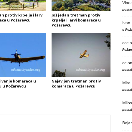
Vlad
postav
 protiv krpelja i larvi
Još jedan tretman protiv
ca u Požarevcu
krpelja i larvi komaraca u
Ivan
Požarevcu
u Poža
ccc
o
Požare
cc
o
posta
ivanje komaraca u
Najavljen tretman protiv
Mira
 u Požarevcu
komaraca u Požarevcu
posta
Milos
posta
Boja