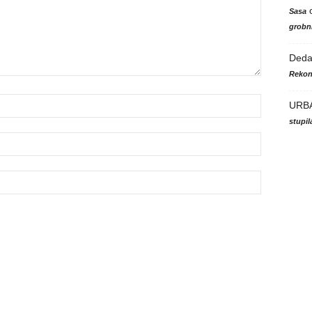
Sasa
grobni
Ded
Rekon
URB
stupi