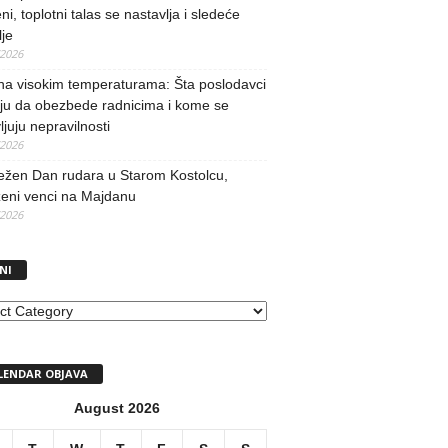
ni, toplotni talas se nastavlja i sledeće
je
/2026
na visokim temperaturama: Šta poslodavci
ju da obezbede radnicima i kome se
vljuju nepravilnosti
/2026
ežen Dan rudara u Starom Kostolcu,
ženi venci na Majdanu
/2026
NI
I
LENDAR OBJAVA
August 2026