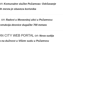
on
Komunalne službe Požarevac: Održavanje
h mesta je obaveza korisnika
a
on
Radovi u Moravskoj ulici u Požarevcu:
strukcija deonice dugačke 700 metara
AN CITY WEB PORTAL
on
Nova sudija
la na dužnost u Višem sudu u Požarevcu