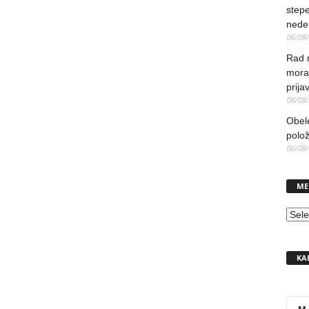
stepe
nedel
06/08
Rad 
mora
prija
06/08
Obel
polo
06/08
ME
MEN
KA