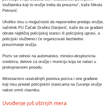
službenika koji to oružje treba da preuzmu”, kaže Nikola
Petrović.
Ukoliko nisu u mogućnosti da neposredno predaju oružje,
načelnik PU Čačak Draško Darijević, kaže da se građani
obrate najbližoj policijskoj stanici ili policijskoj upravi, a
policijski službenici će organizovati bezbedno
preuzimanje oružja.
Poziv se odnosi na automatsko, minsko-eksplozivna
sredstva, delove za oružje i municiju koja se nalazi u
protivpravnom posedu.
Ministarstvo unutrašnjih poslova poziva i one građane
koji nisu predali policijskim stanicama na čuvanje oružje
nakon smrti vlasnika.
Uvođenje još oštrijih mera