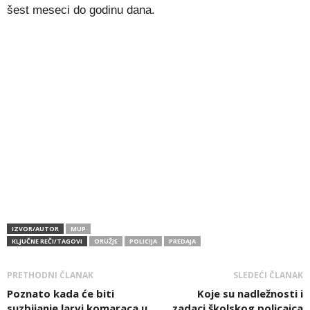
šest meseci do godinu dana.
IZVOR/AUTOR
MUP
KLJUČNE REČI/TAGOVI
ORUŽJE
POLICIJA
PREDAJA
PRETHODNI ČLANAK
SLEDEĆI ČLANAK
Poznato kada će biti
Koje su nadležnosti i
suzbijanje larvi komaraca u
zadaci školskog policajca