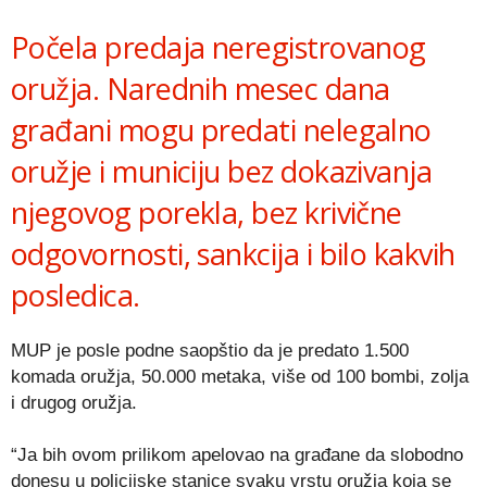
Link
Počela predaja neregistrovanog
oružja. Narednih mesec dana
građani mogu predati nelegalno
oružje i municiju bez dokazivanja
njegovog porekla, bez krivične
odgovornosti, sankcija i bilo kakvih
posledica.
MUP je posle podne saopštio da je predato 1.500
komada oružja, 50.000 metaka, više od 100 bombi, zolja
i drugog oružja.
“Ja bih ovom prilikom apelovao na građane da slobodno
donesu u policijske stanice svaku vrstu oružja koja se