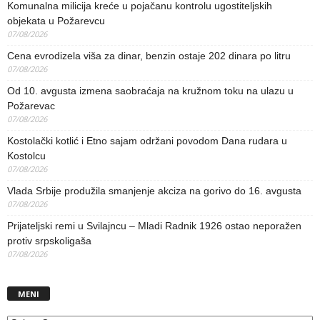
Komunalna milicija kreće u pojačanu kontrolu ugostiteljskih
objekata u Požarevcu
07/08/2026
Cena evrodizela viša za dinar, benzin ostaje 202 dinara po litru
07/08/2026
Od 10. avgusta izmena saobraćaja na kružnom toku na ulazu u
Požarevac
07/08/2026
Kostolački kotlić i Etno sajam održani povodom Dana rudara u
Kostolcu
07/08/2026
Vlada Srbije produžila smanjenje akciza na gorivo do 16. avgusta
07/08/2026
Prijateljski remi u Svilajncu – Mladi Radnik 1926 ostao neporažen
protiv srpskoligaša
07/08/2026
MENI