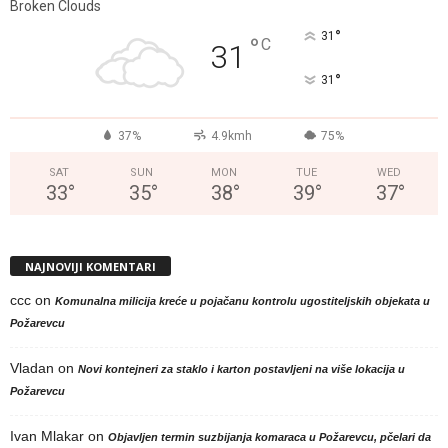
Broken Clouds
°
31
°
C
31
°
31
37%
4.9kmh
75%
SAT
SUN
MON
TUE
WED
33
°
35
°
38
°
39
°
37
°
NAJNOVIJI KOMENTARI
ccc
on
Komunalna milicija kreće u pojačanu kontrolu ugostiteljskih objekata u
Požarevcu
Vladan
on
Novi kontejneri za staklo i karton postavljeni na više lokacija u
Požarevcu
Ivan Mlakar
on
Objavljen termin suzbijanja komaraca u Požarevcu, pčelari da