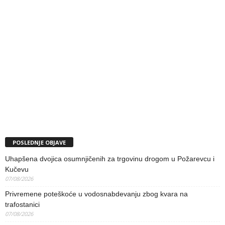
POSLEDNJE OBJAVE
Uhapšena dvojica osumnjičenih za trgovinu drogom u Požarevcu i
Kučevu
07/08/2026
Privremene poteškoće u vodosnabdevanju zbog kvara na
trafostanici
07/08/2026