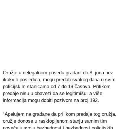
Oružje u nelegalnom posedu građani do 8. juna bez
ikakvih posledica
,
mogu predati svakog dana u svim
policijskim stanicama od 7 do 19 časova. Prilikom
predaje nisu u obavezi da se legitimišu, a više
informacija mogu dobiti pozivom na broj 192.
“Apelujem na građane da prilikom predaje tog oružja,
oružje donose u rasklopljenom stanju samim tim
povećaju svoju bezbednost i bezbednost policijskih