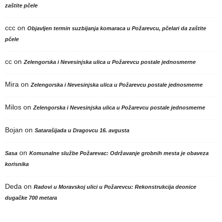
zaštite pčele
ccc
on
Objavljen termin suzbijanja komaraca u Požarevcu, pčelari da zaštite
pčele
cc
on
Zelengorska i Nevesinjska ulica u Požarevcu postale jednosmerne
Mira
on
Zelengorska i Nevesinjska ulica u Požarevcu postale jednosmerne
Milos
on
Zelengorska i Nevesinjska ulica u Požarevcu postale jednosmerne
Bojan
on
Satarašijada u Dragovcu 16. avgusta
on
Sasa
Komunalne službe Požarevac: Održavanje grobnih mesta je obaveza
korisnika
Deda
on
Radovi u Moravskoj ulici u Požarevcu: Rekonstrukcija deonice
dugačke 700 metara