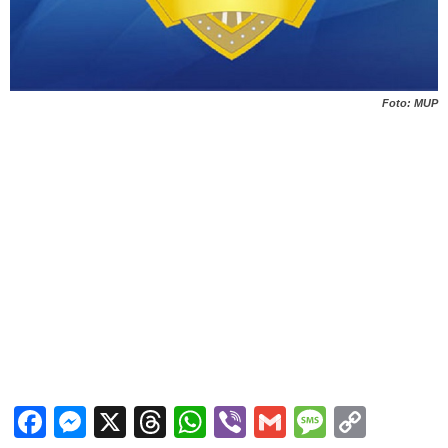
Foto: MUP
Facebook
Messenger
X
Threads
WhatsApp
Viber
Gmail
Messag
Copy