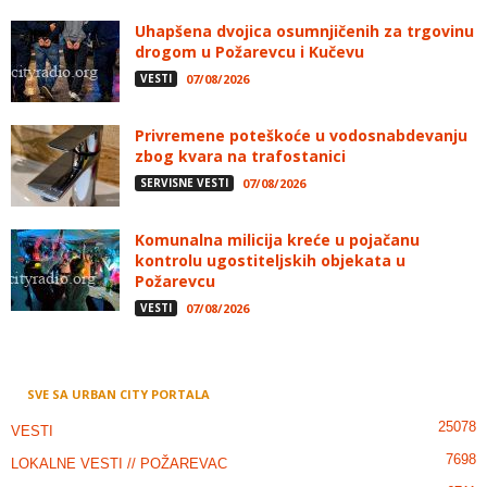
Uhapšena dvojica osumnjičenih za trgovinu
drogom u Požarevcu i Kučevu
VESTI
07/08/2026
Privremene poteškoće u vodosnabdevanju
zbog kvara na trafostanici
SERVISNE VESTI
07/08/2026
Komunalna milicija kreće u pojačanu
kontrolu ugostiteljskih objekata u
Požarevcu
VESTI
07/08/2026
SVE SA URBAN CITY PORTALA
25078
VESTI
7698
LOKALNE VESTI // POŽAREVAC