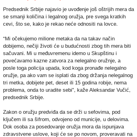
Predsednik Srbije najavio je uvođenje još oštrijih mera da
se smanji količina i legalnog oružja, pre svega kratkih
cevi, što se, kako je rekao neće odnositi na lovce.
“Mi očekujemo milione metaka da na takav način
dobijemo, nečiji životi će u budućnosti zbog tih mera biti
sačuvani. Mi u međuvremenu idemo u Skupštinu i
povećavamo kazne zatvora za nelegalno oružnje, a
posle toga policija upada, kod koga pronađe nelegalno
oružje, pa ako vam se isplati da zbog držanja nelegalnog
tri metka, dobijete pet, deset ili 15 godina robije, nema
problema, onda to uradite sebi”, kaže Aleksandar Vučić,
predsednik Srbije.
Zakon o oružju predviđa da se drži u sefovima, pod
ključem ili sa šifrom, odvojeno od municije, u delovima.
Dok osoba za posedovanje oružja mora da ispunjava
zdravstvene uslove, koji će se po novom, proveravati na