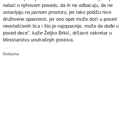
nalazi u njihovom posedu, da ih ne odbacuju, da ne
ostavljaju na javnom prostoru, jer tako podižu nivo
društvene opasnosti, jer ono opet može doći u posed
neovlašćenih lica i što je najopasnije, može da dođe u
posed dece”, kaže Željko Brkić, državni sekretar u
Ministarstvu unutrašnjih poslova.
Reklame