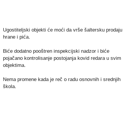
Ugostiteljski objekti će moći da vrše šaltersku prodaju
hrane i pića.
Biće dodatno pooštren inspekcijski nadzor i biće
pojačano kontrolisanje postojanja kovid redara u svim
objektima.
Nema promene kada je reč o radu osnovnih i srednjih
škola.