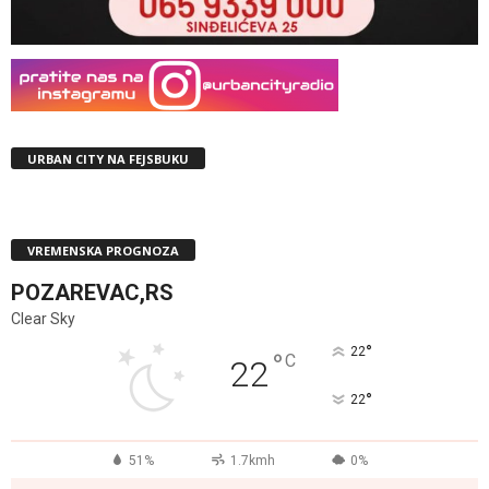
URBAN CITY NA FEJSBUKU
VREMENSKA PROGNOZA
POZAREVAC,RS
Clear Sky
°
22
°
C
22
°
22
51%
1.7kmh
0%