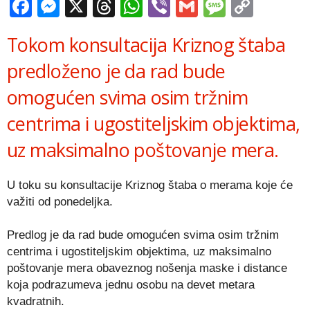
Facebook
Messenger
X
Threads
WhatsApp
Viber
Gmail
Messag
Copy
Link
Tokom konsultacija Kriznog štaba
predloženo je da rad bude
omogućen svima osim tržnim
centrima i ugostiteljskim objektima,
uz maksimalno poštovanje mera.
U toku su konsultacije Kriznog štaba o merama koje će
važiti od ponedeljka.
Predlog je da rad bude omogućen svima osim tržnim
centrima i ugostiteljskim objektima, uz maksimalno
poštovanje mera obaveznog nošenja maske i distance
koja podrazumeva jednu osobu na devet metara
kvadratnih.