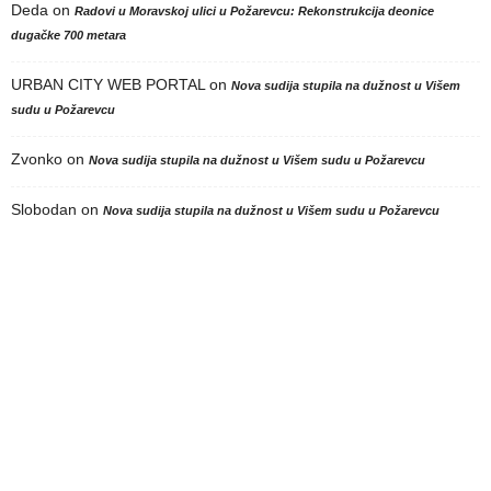
Deda
on
Radovi u Moravskoj ulici u Požarevcu: Rekonstrukcija deonice
dugačke 700 metara
URBAN CITY WEB PORTAL
on
Nova sudija stupila na dužnost u Višem
sudu u Požarevcu
Zvonko
on
Nova sudija stupila na dužnost u Višem sudu u Požarevcu
Slobodan
on
Nova sudija stupila na dužnost u Višem sudu u Požarevcu