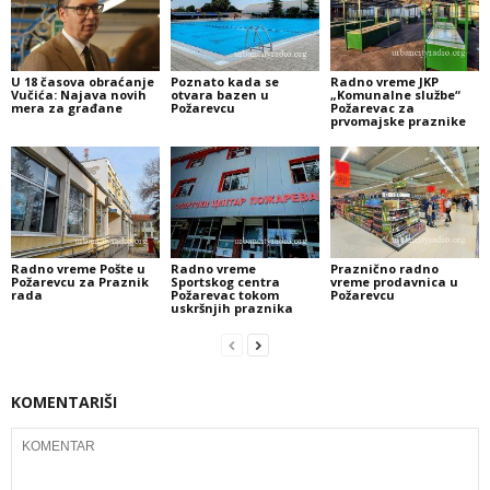
U 18 časova obraćanje
Poznato kada se
Radno vreme JKP
Vučića: Najava novih
otvara bazen u
„Komunalne službe“
mera za građane
Požarevcu
Požarevac za
prvomajske praznike
Radno vreme Pošte u
Radno vreme
Praznično radno
Požarevcu za Praznik
Sportskog centra
vreme prodavnica u
rada
Požarevac tokom
Požarevcu
uskršnjih praznika
KOMENTARIŠI