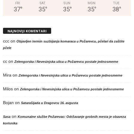
FRI
SAT
SUN
MON
TUE
37
°
35
°
35
°
35
°
38
°
NAJNOVIJI KOMENTARI
ccc
on
Objavljen termin suzbijanja komaraca u Požarevcu, pčelari da zaštite
pčele
cc
on
Zelengorska i Nevesinjska ulica u Požarevcu postale jednosmerne
Mira
on
Zelengorska i Nevesinjska ulica u Požarevcu postale jednosmerne
Milos
on
Zelengorska i Nevesinjska ulica u Požarevcu postale jednosmerne
Bojan
on
Satarašijada u Dragovcu 16. avgusta
on
Sasa
Komunalne službe Požarevac: Održavanje grobnih mesta je obaveza
korisnika