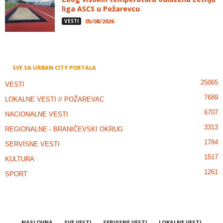
liga ASCS u Požarevcu
VESTI
05/08/2026
SVE SA URBAN CITY PORTALA
25065
VESTI
7689
LOKALNE VESTI // POŽAREVAC
6707
NACIONALNE VESTI
3313
REGIONALNE - BRANIČEVSKI OKRUG
1784
SERVISNE VESTI
1517
KULTURA
1261
SPORT
NASLOVNA
SVE VESTI
SERVISNE VESTI
LOKALNE VESTI