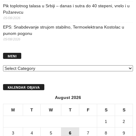
Pik toplotnog talasa u Srbiji – danas i sutra do 40 stepeni, vrelo i u
Požarevcu
05/08/2026
EPS: Snabdevanje strujom stabilno, Termoelektrana Kostolac u
punom pogonu
05/08/2026
MENI
MENI
KALENDAR OBJAVA
August 2026
M
T
W
T
F
S
S
1
2
3
4
5
6
7
8
9