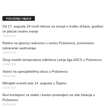
POSLEDNJE OBJAVE
Od 17. avgusta 18 novih lekova na recept o trošku države, građani
će plaćati znatno manje
05/08/2026
Radovi na glavnoj raskrsnici u centru Požarevca, privremeno
zatvaranje saobraćaja
05/08/2026
Zbog visokih temperatura odložena Letnja liga ASCS u Požarevcu
05/08/2026
Vojnici na specijalističkoj obuci u Požarevcu
05/08/2026
Miholjski susreti sela 14. avgusta u Šapinu
05/08/2026
Novi kontejneri za staklo i karton postavljeni na više lokacija u
Požarevcu
05/08/2026