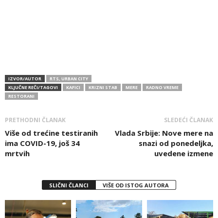
IZVOR/AUTOR
RTS, URBAN CITY
KLJUČNE REČI/TAGOVI
KAFICI
KRIZNI STAB
MERE
RADNO VREME
RESTORANI
PRETHODNI ČLANAK
SLEDEĆI ČLANAK
Više od trećine testiranih
Vlada Srbije: Nove mere na
ima COVID-19, još 34
snazi od ponedeljka,
mrtvih
uvedene izmene
SLIČNI ČLANCI
VIŠE OD ISTOG AUTORA