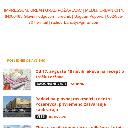
IMPRESSUM:
URBAN GRAD POŽAREVAC | MEDIJ: URBAN CITY,
IN000483 Glavni i odgovorni urednik | Bogdan Popović | 062/565-
707 e-mail | radiourbancity@gmail.com
POSLEDNJE OBJAVLJENO
Od 17. avgusta 18 novih lekova na recept o
trošku države,...
NACIONALNE VESTI
05/08/2026
Radovi na glavnoj raskrsnici u centru
Požarevca, privremeno zatvaranje
saobraćaja
VESTI
05/08/2026
Zbog visokih temperatura odložena Letnja