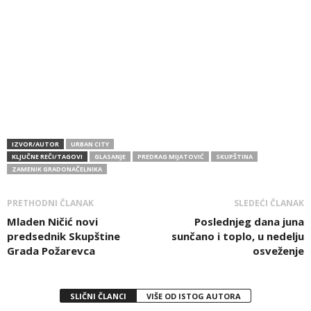
IZVOR/AUTOR
URBAN CITY
KLJUČNE REČI/TAGOVI
GLASANJE
PREDRAG MIJATOVIĆ
SKUPŠTINA
ZAMENIK GRADONAČELNIKA
PRETHODNI ČLANAK
SLEDEĆI ČLANAK
Mladen Ničić novi
Poslednjeg dana juna
predsednik Skupštine
sunčano i toplo, u nedelju
Grada Požarevca
osveženje
SLIČNI ČLANCI
VIŠE OD ISTOG AUTORA