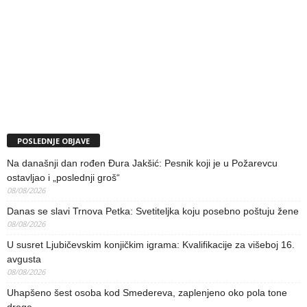
POSLEDNJE OBJAVE
Na današnji dan rođen Đura Jakšić: Pesnik koji je u Požarevcu
ostavljao i „poslednji groš“
08/08/2026
Danas se slavi Trnova Petka: Svetiteljka koju posebno poštuju žene
08/08/2026
U susret Ljubičevskim konjičkim igrama: Kvalifikacije za višeboj 16.
avgusta
08/08/2026
Uhapšeno šest osoba kod Smedereva, zaplenjeno oko pola tone
droge