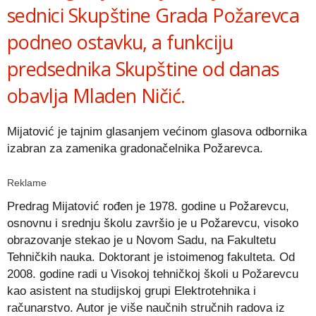
sednici Skupštine Grada Požarevca
podneo ostavku, a funkciju
predsednika Skupštine od danas
obavlja Mladen Ničić.
Mijatović je tajnim glasanjem većinom glasova odbornika
izabran za zamenika gradonačelnika Požarevca.
Reklame
Predrag Mijatović rođen je 1978. godine u Požarevcu,
osnovnu i srednju školu završio je u Požarevcu, visoko
obrazovanje stekao je u Novom Sadu, na Fakultetu
Tehničkih nauka. Doktorant je istoimenog fakulteta. Od
2008. godine radi u Visokoj tehničkoj školi u Požarevcu
kao asistent na studijskoj grupi Elektrotehnika i
računarstvo. Autor je više naučnih stručnih radova iz