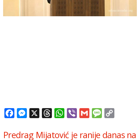
Facebook
Messenger
X
Threads
WhatsApp
Viber
Gmail
Messag
Copy
Link
Predrag Mijatović je ranije danas na