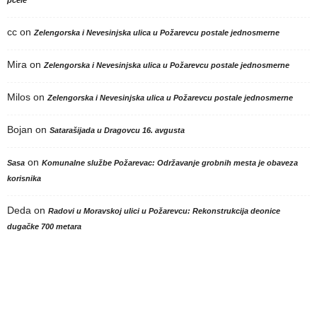
pčele
cc
on
Zelengorska i Nevesinjska ulica u Požarevcu postale jednosmerne
Mira
on
Zelengorska i Nevesinjska ulica u Požarevcu postale jednosmerne
Milos
on
Zelengorska i Nevesinjska ulica u Požarevcu postale jednosmerne
Bojan
on
Satarašijada u Dragovcu 16. avgusta
on
Sasa
Komunalne službe Požarevac: Održavanje grobnih mesta je obaveza
korisnika
Deda
on
Radovi u Moravskoj ulici u Požarevcu: Rekonstrukcija deonice
dugačke 700 metara