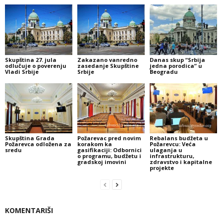
Skupština 27. jula
Zakazano vanredno
Danas skup “Srbija
odlučuje o poverenju
zasedanje Skupštine
jedna porodica” u
Vladi Srbije
Srbije
Beogradu
Skupština Grada
Požarevac pred novim
Rebalans budžeta u
Požarevca odložena za
korakom ka
Požarevcu: Veća
sredu
gasifikaciji: Odbornici
ulaganja u
o programu, budžetu i
infrastrukturu,
gradskoj imovini
zdravstvo i kapitalne
projekte
KOMENTARIŠI