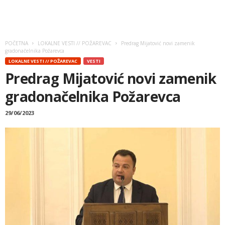
POČETNA
LOKALNE VESTI // POŽAREVAC
Predrag Mijatović novi zamenik
gradonačelnika Požarevca
LOKALNE VESTI // POŽAREVAC
VESTI
Predrag Mijatović novi zamenik
gradonačelnika Požarevca
29/06/2023