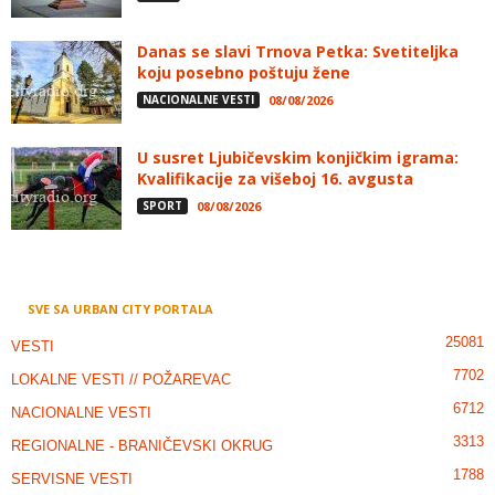
Danas se slavi Trnova Petka: Svetiteljka
koju posebno poštuju žene
NACIONALNE VESTI
08/08/2026
U susret Ljubičevskim konjičkim igrama:
Kvalifikacije za višeboj 16. avgusta
SPORT
08/08/2026
SVE SA URBAN CITY PORTALA
25081
VESTI
7702
LOKALNE VESTI // POŽAREVAC
6712
NACIONALNE VESTI
3313
REGIONALNE - BRANIČEVSKI OKRUG
1788
SERVISNE VESTI