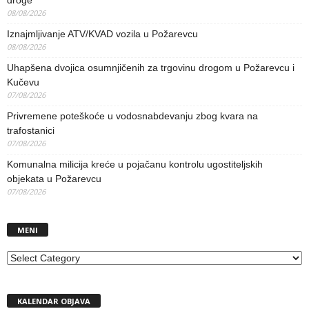
08/08/2026
Iznajmljivanje ATV/KVAD vozila u Požarevcu
08/08/2026
Uhapšena dvojica osumnjičenih za trgovinu drogom u Požarevcu i
Kučevu
07/08/2026
Privremene poteškoće u vodosnabdevanju zbog kvara na
trafostanici
07/08/2026
Komunalna milicija kreće u pojačanu kontrolu ugostiteljskih
objekata u Požarevcu
07/08/2026
MENI
MENI
KALENDAR OBJAVA