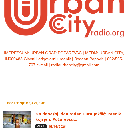
IMPRESSUM:
URBAN GRAD POŽAREVAC | MEDIJ: URBAN CITY,
IN000483 Glavni i odgovorni urednik | Bogdan Popović | 062/565-
707 e-mail | radiourbancity@gmail.com
POSLEDNJE OBJAVLJENO
Na današnji dan rođen Đura Jakšić: Pesnik
koji je u Požarevcu...
VESTI
08/08/2026