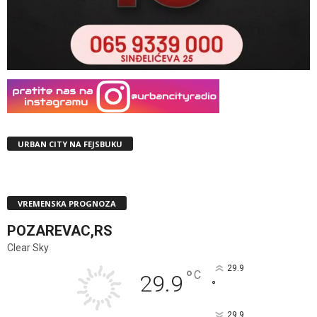
URBAN CITY NA FEJSBUKU
VREMENSKA PROGNOZA
POZAREVAC,RS
Clear Sky
29.9
°
C
29.9
°
29.9