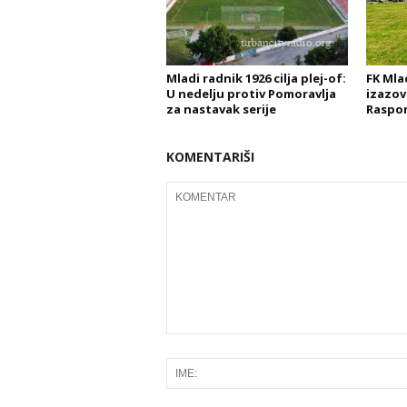
Mladi radnik 1926 cilja plej-of:
FK Mla
U nedelju protiv Pomoravlja
izazov
za nastavak serije
Raspor
KOMENTARIŠI