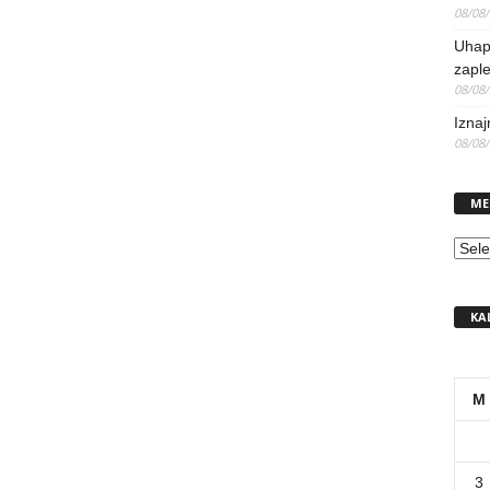
08/08
Uhap
zaple
08/08
Iznaj
08/08
ME
MEN
KA
M
3