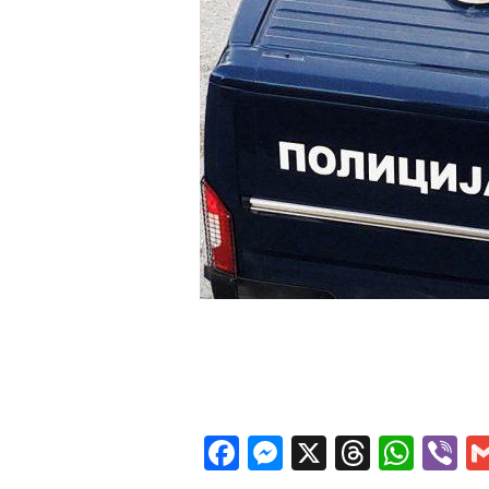
Facebook
Messenger
X
Thread
Wha
V