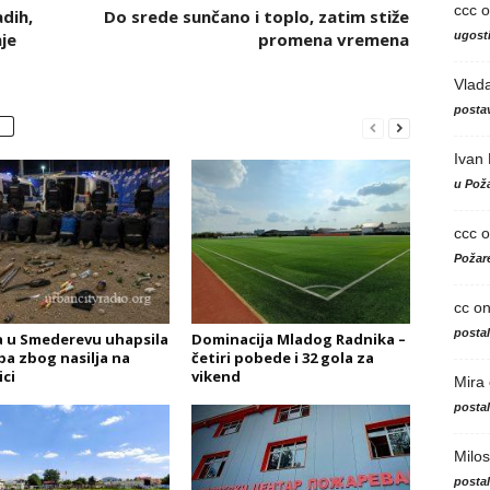
ccc
o
dih,
Do srede sunčano i toplo, zatim stiže
ugosti
je
promena vremena
Vlad
postav
Ivan
u Poža
ccc
o
Požare
cc
o
posta
ja u Smederevu uhapsila
Dominacija Mladog Radnika –
ba zbog nasilja na
četiri pobede i 32 gola za
ci
vikend
Mira
posta
Milos
posta