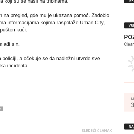
UR
a koji su se našli na tribinama.
n na pregled, gde mu je ukazana pomoć. Zadobio
ema informacijama kojima raspolaže Urban City,
VR
 pušten kući.
PO
lađi sin.
Clear
 policiji, a očekuje se da nadležni utvrde sve
ika incidenta.
M
A
NA
SLEDEĆI ČLANAK