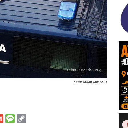
Foto: Urban City / B.P.
s
tsApp
iber
Gmail
Message
Copy
Link