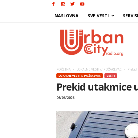
NASLOVNA
SVE VESTI
SERVIS
Urban
City
POČETNA
LOKALNE VESTI // POŽAREVAC
Prekid
LOKALNE VESTI // POŽAREVAC
VESTI
Prekid utakmice 
06/06/2026