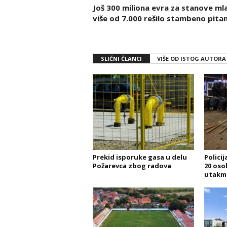
Još 300 miliona evra za stanove mla
više od 7.000 rešilo stambeno pitan
SLIČNI ČLANCI
VIŠE OD ISTOG AUTORA
Prekid isporuke gasa u delu
Polici
Požarevca zbog radova
20 oso
utakmi