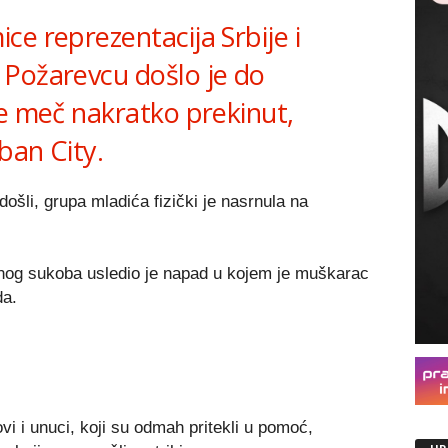
e reprezentacija Srbije i
Požarevcu došlo je do
je meč nakratko prekinut,
ban City.
šli, grupa mladića fizički je nasrnula na
nog sukoba usledio je napad u kojem je muškarac
da.
ovi i unuci, koji su odmah pritekli u pomoć,