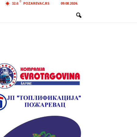
C
POZAREVAC,RS
09.08.2026.
32.6