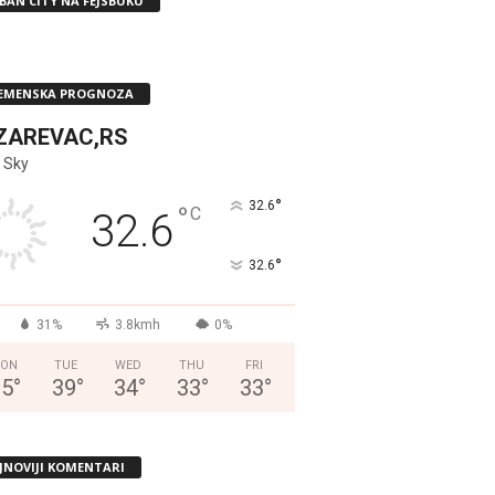
BAN CITY NA FEJSBUKU
EMENSKA PROGNOZA
ZAREVAC,RS
 Sky
°
32.6
°
C
32.6
°
32.6
31%
3.8kmh
0%
ON
TUE
WED
THU
FRI
35
°
39
°
34
°
33
°
33
°
JNOVIJI KOMENTARI