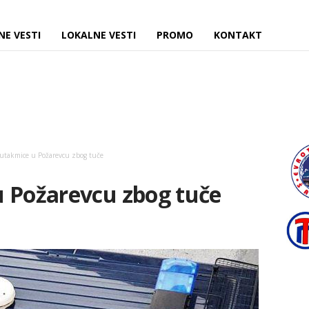
NE VESTI
LOKALNE VESTI
PROMO
KONTAKT
 utakmice u Požarevcu zbog tuče
u Požarevcu zbog tuče