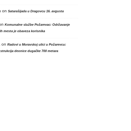
n
on
Satarašijada u Dragovcu 16. avgusta
on
Komunalne službe Požarevac: Održavanje
h mesta je obaveza korisnika
a
on
Radovi u Moravskoj ulici u Požarevcu:
strukcija deonice dugačke 700 metara