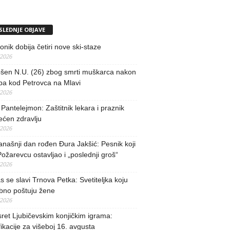
SLEDNJE OBJAVE
nik dobija četiri nove ski-staze
/2026
šen N.U. (26) zbog smrti muškarca nakon
ba kod Petrovca na Mlavi
/2026
 Pantelejmon: Zaštitnik lekara i praznik
ećen zdravlju
/2026
našnji dan rođen Đura Jakšić: Pesnik koji
Požarevcu ostavljao i „poslednji groš“
/2026
 se slavi Trnova Petka: Svetiteljka koju
bno poštuju žene
/2026
ret Ljubičevskim konjičkim igrama:
fikacije za višeboj 16. avgusta