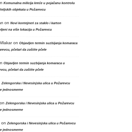
n
Komunalna milicija kreće u pojačanu kontrolu
teljskih objekata u Požarevcu
an
on
Novi kontejneri za staklo i karton
ljeni na više lokacija u Požarevcu
 Mlakar
on
Objavljen termin suzbijanja komaraca
revcu, pčelari da zaštite pčele
n
Objavljen termin suzbijanja komaraca u
vcu, pčelari da zaštite pčele
n
Zelengorska i Nevesinjska ulica u Požarevcu
le jednosmerne
on
Zelengorska i Nevesinjska ulica u Požarevcu
le jednosmerne
on
Zelengorska i Nevesinjska ulica u Požarevcu
le jednosmerne