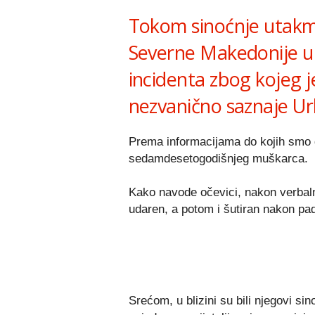
Tokom sinoćnje utakmic
Severne Makedonije u 
incidenta zbog kojeg 
nezvanično saznaje Ur
Prema informacijama do kojih smo do
sedamdesetogodišnjeg muškarca.
Kako navode očevici, nakon verbal
udaren, a potom i šutiran nakon pa
Srećom, u blizini su bili njegovi sin