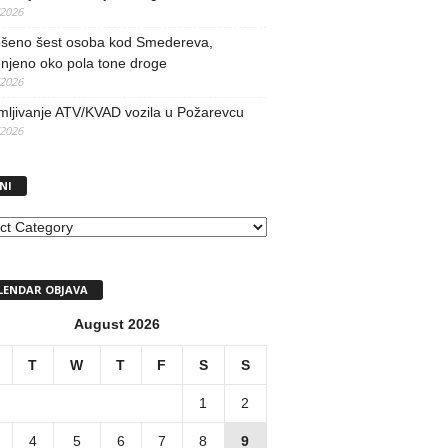
/2026
šeno šest osoba kod Smedereva,
njeno oko pola tone droge
/2026
mljivanje ATV/KVAD vozila u Požarevcu
/2026
NI
I
LENDAR OBJAVA
August 2026
T
W
T
F
S
S
1
2
4
5
6
7
8
9