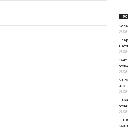
PO
Kopao
09/08
Uhap
suko
09/08
Sveti
posv
09/08
Na da
je u 
08/08
Danas
pose
08/08
U sus
Kvali