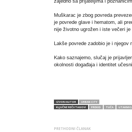
zajedno sa prijateljima i poznanicim
Muškarac je zbog povreda preveze
je povrede glave i hematom, ali pr
nije životno ugrožen i iste večeri je
Lakše povrede zadobio je i njegov m
Kako saznajemo, slučaj je prijavljen
okolnosti događaja i identitet učesn
IZVOR/AUTOR
URBAN CITY
KLJUČNE REČI/TAGOVI
PREKID
TUČA
UTAKMIC
PRETHODNI ČLANAK