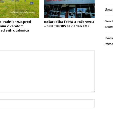
Boja
di radnik 1926 pred
Košarkaška fešta u Požarevcu
Sasa
nim vikendom:
– SKU TRIOKS savladao FMP
grobni
ed svih utakmica
Ded
Rekon