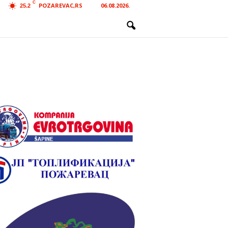
C
POZAREVAC,RS
06.08.2026.
25.2