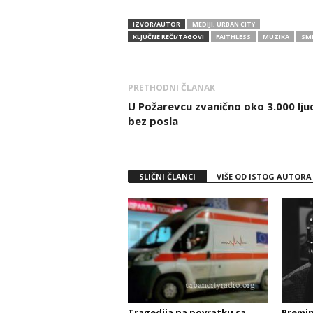
IZVOR/AUTOR
MEDIJI, URBAN CITY
KLJUČNE REČI/TAGOVI
FAITHLESS
MUZIKA
SM
PRETHODNI ČLANAK
U Požarevcu zvanično oko 3.000 lju
bez posla
SLIČNI ČLANCI
VIŠE OD ISTOG AUTORA
Tragedija na povratku sa
Premin