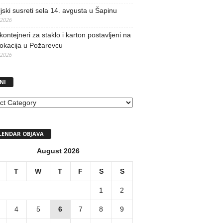
jski susreti sela 14. avgusta u Šapinu
/2026
kontejneri za staklo i karton postavljeni na
lokacija u Požarevcu
/2026
NI
I
LENDAR OBJAVA
August 2026
T
W
T
F
S
S
1
2
4
5
6
7
8
9