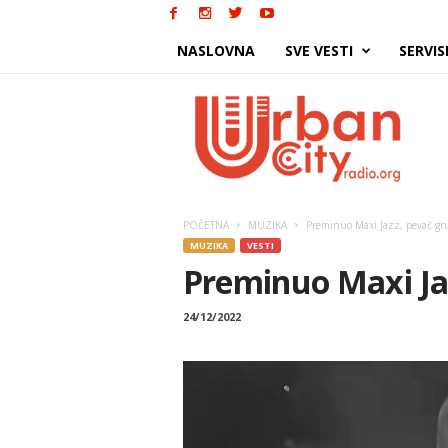
NASLOVNA
SVE VESTI
SERVIS
Urban
City
POČETNA
MUZIKA
Preminuo Maxi Jazz, pevač gru
MUZIKA
VESTI
Preminuo Maxi Jaz
24/12/2022