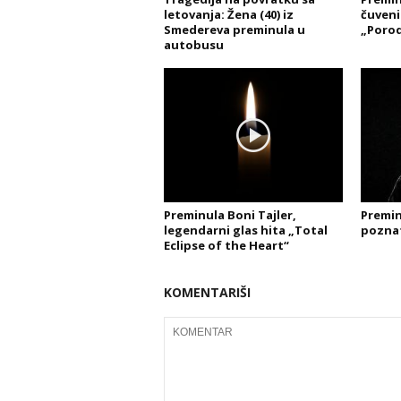
letovanja: Žena (40) iz
čuveni
Smedereva preminula u
„Porod
autobusu
Preminula Boni Tajler,
Premin
legendarni glas hita „Total
poznat
Eclipse of the Heart“
KOMENTARIŠI