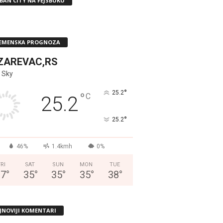
BAN CITY NA FEJSBUKU
EMENSKA PROGNOZA
ZAREVAC,RS
 Sky
°
25.2
°
C
25.2
°
25.2
46%
1.4kmh
0%
FRI
SAT
SUN
MON
TUE
37
°
35
°
35
°
35
°
38
°
JNOVIJI KOMENTARI