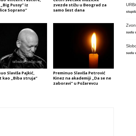
URB
 „Big Pussy“ iz
zvezde stižu u Beograd za
ice Soprano“
samo šest dana
stupi
Zvon
sudu 
Slob
sudu 
uo Slaviša Pajkić,
Preminuo Slaviša Petrović
 kao „Biba struja“
Kinez na akademiji „Da se ne
zaboravi“ u Požarevcu