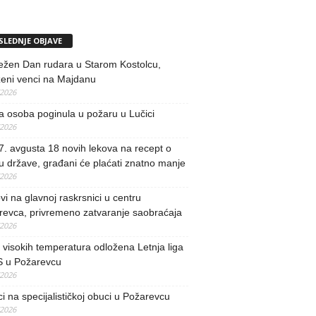
SLEDNJE OBJAVE
ežen Dan rudara u Starom Kostolcu,
ženi venci na Majdanu
/2026
 osoba poginula u požaru u Lučici
/2026
. avgusta 18 novih lekova na recept o
u države, građani će plaćati znatno manje
/2026
i na glavnoj raskrsnici u centru
revca, privremeno zatvaranje saobraćaja
/2026
visokih temperatura odložena Letnja liga
 u Požarevcu
/2026
ci na specijalističkoj obuci u Požarevcu
/2026