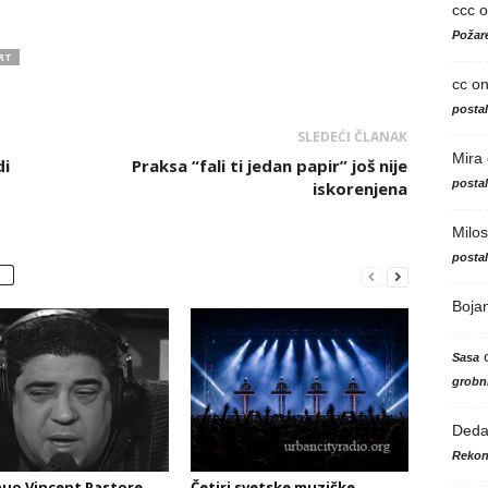
ccc
o
Požare
RT
cc
o
posta
SLEDEĆI ČLANAK
Mira
di
Praksa “fali ti jedan papir” još nije
posta
iskorenjena
Milos
posta
Boja
Sasa
grobni
Ded
Rekon
uo Vincent Pastore,
Četiri svetske muzičke