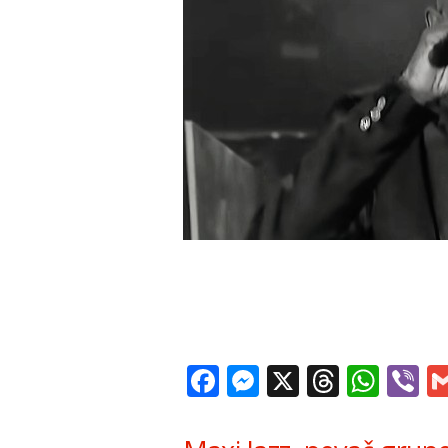
Facebook
Messenger
X
Thread
Wha
V