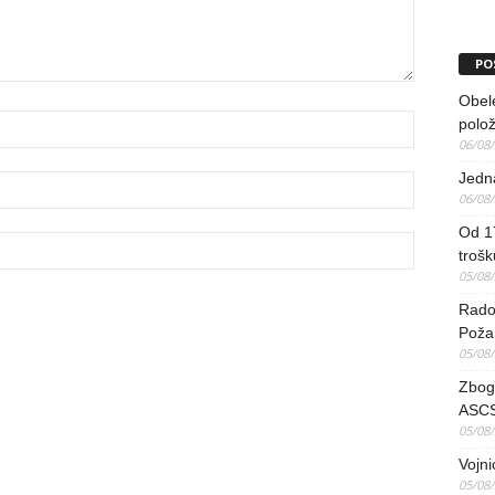
PO
Obel
polo
06/08
Jedna
06/08
Od 17
trošk
05/08
Radov
Poža
05/08
Zbog 
ASCS
05/08
Vojni
05/08