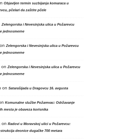
n
Objavljen termin suzbijanja komaraca u
vcu, pčelari da zaštite pčele
n
Zelengorska i Nevesinjska ulica u Požarevcu
le jednosmerne
on
Zelengorska i Nevesinjska ulica u Požarevcu
le jednosmerne
on
Zelengorska i Nevesinjska ulica u Požarevcu
le jednosmerne
n
on
Satarašijada u Dragovcu 16. avgusta
on
Komunalne službe Požarevac: Održavanje
h mesta je obaveza korisnika
a
on
Radovi u Moravskoj ulici u Požarevcu:
strukcija deonice dugačke 700 metara