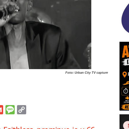
Foto: Urban City TV capture
s
tsApp
iber
Gmail
Message
Copy
Link