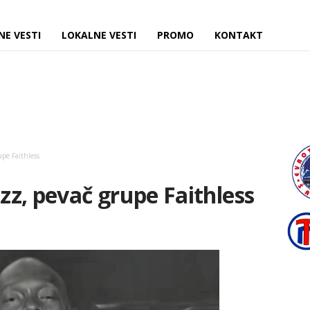
NE VESTI
LOKALNE VESTI
PROMO
KONTAKT
pe Faithless
z, pevač grupe Faithless