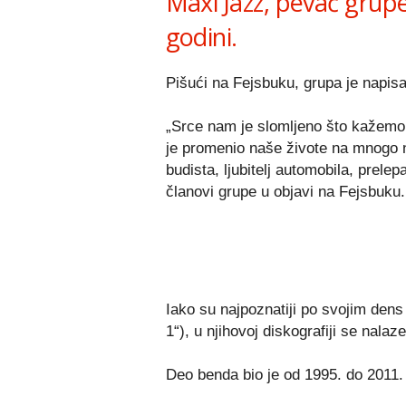
Maxi Jazz, pevač grupe
godini.
Pišući na Fejsbuku, grupa je napisa
„Srce nam je slomljeno što kažemo 
je promenio naše živote na mnogo na
budista, ljubitelj automobila, prele
članovi grupe u objavi na Fejsbuku.
Iako su najpoznatiji po svojim den
1“), u njihovoj diskografiji se nal
Deo benda bio je od 1995. do 2011. 