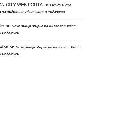
AN CITY WEB PORTAL
on
Nova sudija
la na dužnost u Višem sudu u Požarevcu
ko
on
Nova sudija stupila na dužnost u Višem
u Požarevcu
odan
on
Nova sudija stupila na dužnost u Višem
u Požarevcu