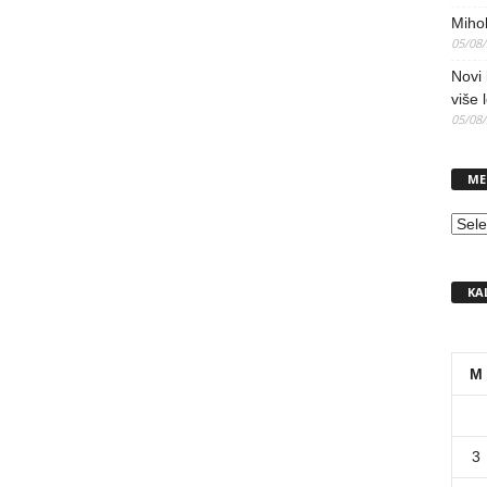
Mihol
05/08
Novi 
više 
05/08
ME
MEN
KA
M
3