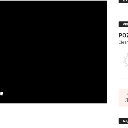
UR
VR
PO
Clear
NA