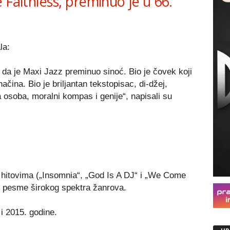
 Faithless, preminuo je u 66.
la:
da je Maxi Jazz preminuo sinoć. Bio je čovek koji
čina. Bio je briljantan tekstopisac, di-džej,
pa osoba, moralni kompas i genije“, napisali su
s hitovima („Insomnia“, „God Is A DJ“ i „We Come
aze pesme širokog spektra žanrova.
i 2015. godine.