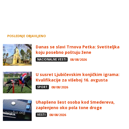
POSLEDNJE OBJAVLJENO
Danas se slavi Trnova Petka: Svetiteljka
koju posebno poštuju žene
NACIONALNE VESTI
08/08/2026
U susret Ljubičevskim konjičkim igrama:
Kvalifikacije za višeboj 16. avgusta
SPORT
08/08/2026
Uhapšeno šest osoba kod Smedereva,
zaplenjeno oko pola tone droge
VESTI
08/08/2026