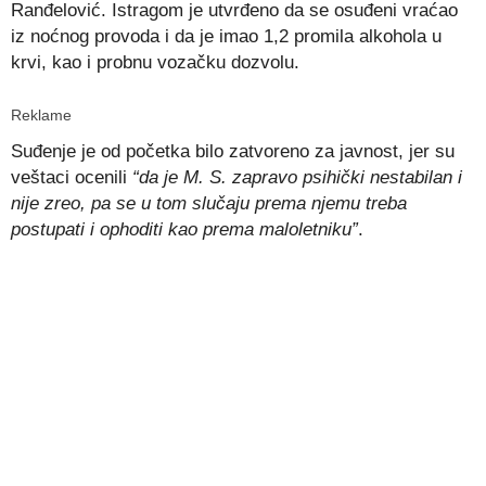
Ranđelović. Istragom je utvrđeno da se osuđeni vraćao
iz noćnog provoda i da je imao 1,2 promila alkohola u
krvi, kao i probnu vozačku dozvolu.
Reklame
Suđenje je od početka bilo zatvoreno za javnost, jer su
veštaci ocenili
“da je M. S. zapravo psihički nestabilan i
nije zreo, pa se u tom slučaju prema njemu treba
postupati i ophoditi kao prema maloletniku”
.