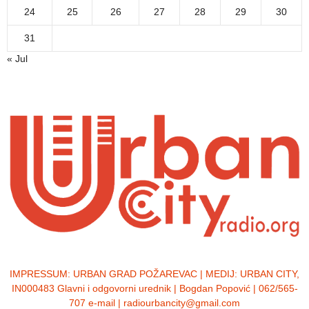
24
25
26
27
28
29
30
31
« Jul
IMPRESSUM:
URBAN GRAD POŽAREVAC | MEDIJ: URBAN CITY,
IN000483 Glavni i odgovorni urednik | Bogdan Popović | 062/565-
707 e-mail | radiourbancity@gmail.com