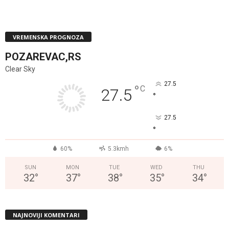
VREMENSKA PROGNOZA
POZAREVAC,RS
Clear Sky
27.5
°
C
27.5
°
27.5
°
60%
5.3kmh
6%
SUN
MON
TUE
WED
THU
32
°
37
°
38
°
35
°
34
°
NAJNOVIJI KOMENTARI