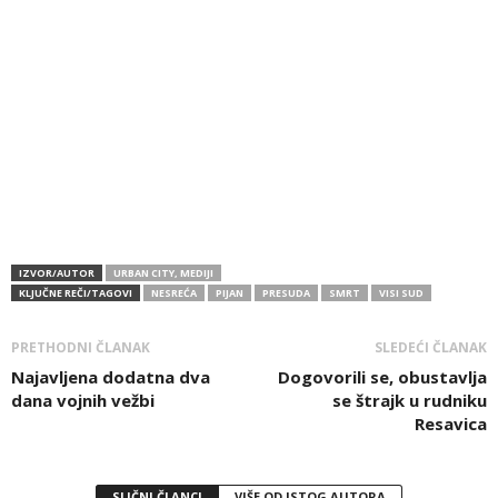
IZVOR/AUTOR
URBAN CITY, MEDIJI
KLJUČNE REČI/TAGOVI
NESREĆA
PIJAN
PRESUDA
SMRT
VISI SUD
PRETHODNI ČLANAK
SLEDEĆI ČLANAK
Najavljena dodatna dva
Dogovorili se, obustavlja
dana vojnih vežbi
se štrajk u rudniku
Resavica
SLIČNI ČLANCI
VIŠE OD ISTOG AUTORA