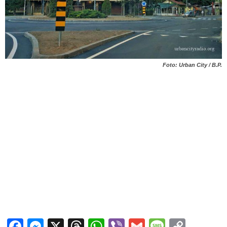
Foto: Urban City / B.P.
Facebook
Messenger
X
Threads
WhatsApp
Viber
Gmail
Messag
Copy