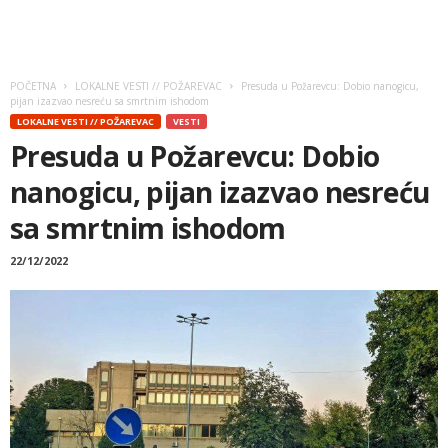
POČETNA
LOKALNE VESTI // POŽAREVAC
Presuda u Požarevcu: Dobio nanogicu,
pijan izazvao nesreću sa smrtnim ishodom
LOKALNE VESTI // POŽAREVAC
VESTI
Presuda u Požarevcu: Dobio
nanogicu, pijan izazvao nesreću
sa smrtnim ishodom
22/12/2022