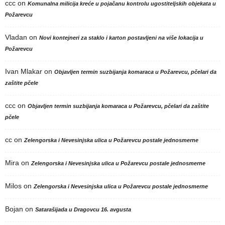
ccc
on
Komunalna milicija kreće u pojačanu kontrolu ugostiteljskih objekata u
Požarevcu
Vladan
on
Novi kontejneri za staklo i karton postavljeni na više lokacija u
Požarevcu
Ivan Mlakar
on
Objavljen termin suzbijanja komaraca u Požarevcu, pčelari da
zaštite pčele
ccc
on
Objavljen termin suzbijanja komaraca u Požarevcu, pčelari da zaštite
pčele
cc
on
Zelengorska i Nevesinjska ulica u Požarevcu postale jednosmerne
Mira
on
Zelengorska i Nevesinjska ulica u Požarevcu postale jednosmerne
Milos
on
Zelengorska i Nevesinjska ulica u Požarevcu postale jednosmerne
Bojan
on
Satarašijada u Dragovcu 16. avgusta