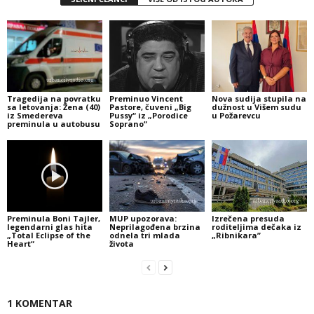
Tragedija na povratku
Preminuo Vincent
Nova sudija stupila na
sa letovanja: Žena (40)
Pastore, čuveni „Big
dužnost u Višem sudu
iz Smedereva
Pussy“ iz „Porodice
u Požarevcu
preminula u autobusu
Soprano“
Preminula Boni Tajler,
MUP upozorava:
Izrečena presuda
legendarni glas hita
Neprilagođena brzina
roditeljima dečaka iz
„Total Eclipse of the
odnela tri mlada
„Ribnikara”
Heart“
života
1 KOMENTAR