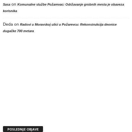
on
Sasa
Komunalne službe Požarevac: Održavanje grobnih mesta je obaveza
korisnika
Deda
on
Radovi u Moravskoj ulici u Požarevcu: Rekonstrukcija deonice
dugačke 700 metara
POSLEDNJE OBJAVE