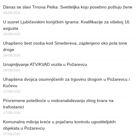
Danas se slavi Trnova Petka: Svetiteljka koju posebno poštuju žene
08/08/2026
U susret Ljubičevskim konjičkim igrama: Kvalifikacije za višeboj 16.
avgusta
08/08/2026
Uhapšeno šest osoba kod Smedereva, zaplenjeno oko pola tone
droge
08/08/2026
Iznajmljivanje ATV/KVAD vozila u Požarevcu
08/08/2026
Uhapšena dvojica osumnjičenih za trgovinu drogom u Požarevcu i
Kučevu
07/08/2026
Privremene poteškoće u vodosnabdevanju zbog kvara na
trafostanici
07/08/2026
Komunalna milicija kreće u pojačanu kontrolu ugostiteljskih
objekata u Požarevcu
07/08/2026