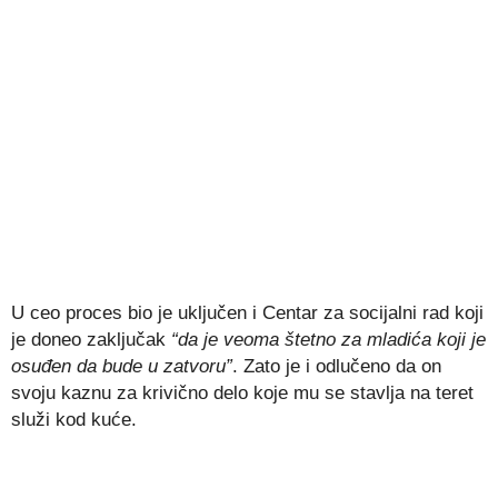
U ceo proces bio je uključen i Centar za socijalni rad koji
je doneo zaključak
“da je veoma štetno za mladića koji je
osuđen da bude u zatvoru”
. Zato je i odlučeno da on
svoju kaznu za krivično delo koje mu se stavlja na teret
služi kod kuće.