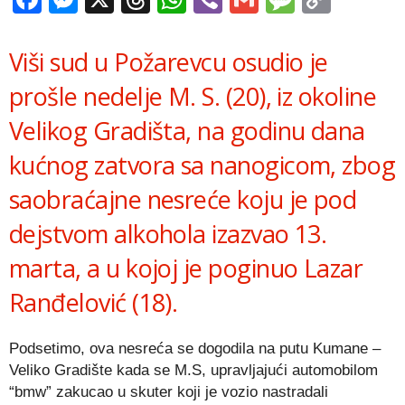
Link
Viši sud u Požarevcu osudio je
prošle nedelje M. S. (20), iz okoline
Velikog Gradišta, na godinu dana
kućnog zatvora sa nanogicom, zbog
saobraćajne nesreće koju je pod
dejstvom alkohola izazvao 13.
marta, a u kojoj je poginuo Lazar
Ranđelović (18).
Podsetimo, ova nesreća se dogodila na putu Kumane –
Veliko Gradište kada se M.S, upravljajući automobilom
“bmw” zakucao u skuter koji je vozio nastradali