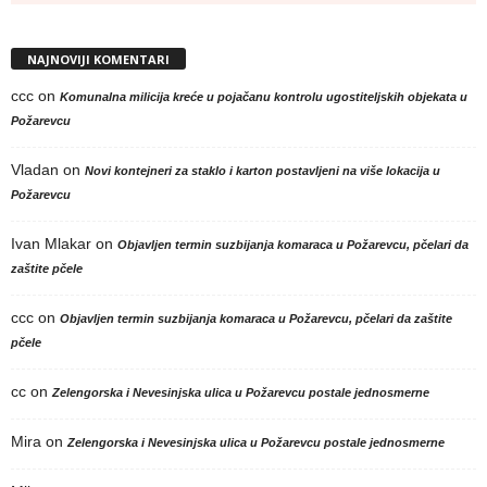
NAJNOVIJI KOMENTARI
ccc
on
Komunalna milicija kreće u pojačanu kontrolu ugostiteljskih objekata u
Požarevcu
Vladan
on
Novi kontejneri za staklo i karton postavljeni na više lokacija u
Požarevcu
Ivan Mlakar
on
Objavljen termin suzbijanja komaraca u Požarevcu, pčelari da
zaštite pčele
ccc
on
Objavljen termin suzbijanja komaraca u Požarevcu, pčelari da zaštite
pčele
cc
on
Zelengorska i Nevesinjska ulica u Požarevcu postale jednosmerne
Mira
on
Zelengorska i Nevesinjska ulica u Požarevcu postale jednosmerne