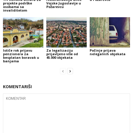
projekte podrške
Vojske Jugoslavije u
osobama sa
Požarevcu
invaliditetom
Ističe rok prijavu
Za legalizaciju
Počinje prijava
penzionera za
prijavljeno više od
nelegalnih objekata
besplatan boravak u
45.000 objekata
banjama
KOMENTARIŠI