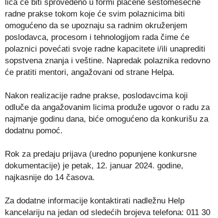
lica će biti sprovedeno u formi plaćene šestomesečne
radne prakse tokom koje će svim polaznicima biti
omogućeno da se upoznaju sa radnim okruženjem
poslodavca, procesom i tehnologijom rada čime će
polaznici povećati svoje radne kapacitete i/ili unaprediti
sopstvena znanja i veštine. Napredak polaznika redovno
će pratiti mentori, angažovani od strane Helpa.
Nakon realizacije radne prakse, poslodavcima koji
odluče da angažovanim licima produže ugovor o radu za
najmanje godinu dana, biće omogućeno da konkurišu za
dodatnu pomoć.
Rok za predaju prijava (uredno popunjene konkursne
dokumentacije) je petak, 12. januar 2024. godine,
najkasnije do 14 časova.
Za dodatne informacije kontaktirati nadležnu Help
kancelariju na jedan od sledećih brojeva telefona: 011 30