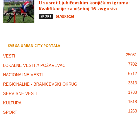
U susret Ljubičevskim konjičkim igrama:
Kvalifikacije za višeboj 16. avgusta
SPORT
08/08/2026
SVE SA URBAN CITY PORTALA
25081
VESTI
7702
LOKALNE VESTI // POŽAREVAC
6712
NACIONALNE VESTI
3313
REGIONALNE - BRANIČEVSKI OKRUG
1788
SERVISNE VESTI
1518
KULTURA
1263
SPORT