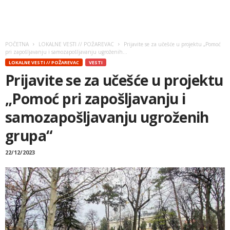
POČETNA
LOKALNE VESTI // POŽAREVAC
Prijavite se za učešće u projektu „Pomoć
pri zapošljavanju i samozapošljavanju ugroženih...
LOKALNE VESTI // POŽAREVAC
VESTI
Prijavite se za učešće u projektu
„Pomoć pri zapošljavanju i
samozapošljavanju ugroženih
grupa“
22/12/2023