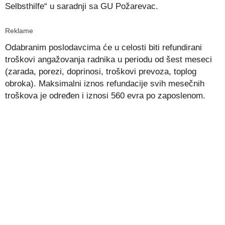
Selbsthilfe“ u saradnji sa GU Požarevac.
Reklame
Odabranim poslodavcima će u celosti biti refundirani
troškovi angažovanja radnika u periodu od šest meseci
(zarada, porezi, doprinosi, troškovi prevoza, toplog
obroka). Maksimalni iznos refundacije svih mesečnih
troškova je određen i iznosi 560 evra po zaposlenom.