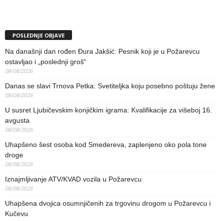
POSLEDNJE OBJAVE
Na današnji dan rođen Đura Jakšić: Pesnik koji je u Požarevcu
ostavljao i „poslednji groš“
08/08/2026
Danas se slavi Trnova Petka: Svetiteljka koju posebno poštuju žene
08/08/2026
U susret Ljubičevskim konjičkim igrama: Kvalifikacije za višeboj 16.
avgusta
08/08/2026
Uhapšeno šest osoba kod Smedereva, zaplenjeno oko pola tone
droge
08/08/2026
Iznajmljivanje ATV/KVAD vozila u Požarevcu
08/08/2026
Uhapšena dvojica osumnjičenih za trgovinu drogom u Požarevcu i
Kučevu