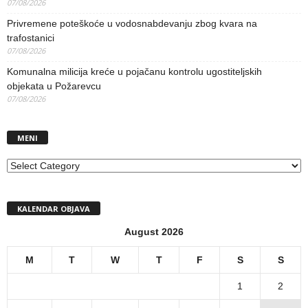
07/08/2026
Privremene poteškoće u vodosnabdevanju zbog kvara na
trafostanici
07/08/2026
Komunalna milicija kreće u pojačanu kontrolu ugostiteljskih
objekata u Požarevcu
07/08/2026
MENI
MENI
KALENDAR OBJAVA
August 2026
M
T
W
T
F
S
S
1
2