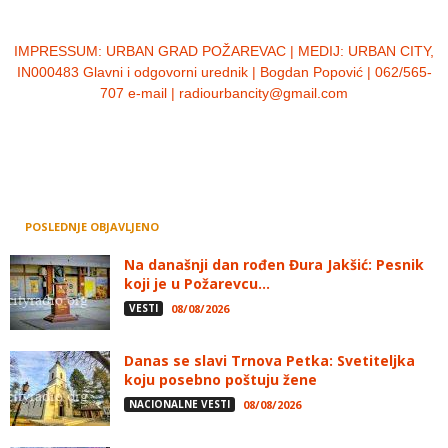
IMPRESSUM:
URBAN GRAD POŽAREVAC | MEDIJ: URBAN CITY,
IN000483 Glavni i odgovorni urednik | Bogdan Popović | 062/565-
707 e-mail | radiourbancity@gmail.com
POSLEDNJE OBJAVLJENO
Na današnji dan rođen Đura Jakšić: Pesnik
koji je u Požarevcu...
VESTI
08/08/2026
Danas se slavi Trnova Petka: Svetiteljka
koju posebno poštuju žene
NACIONALNE VESTI
08/08/2026