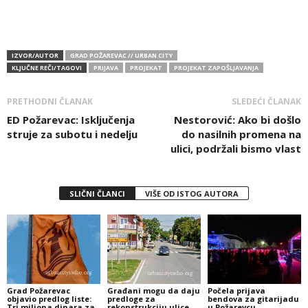
IZVOR/AUTOR
GRAD POŽAREVAC // URBAN CITY
KLJUČNE REČI/TAGOVI
PRIJAVA
PROJEKAT
PROJEKAT ZAPOŠLJAVANJA
PRETHODNI ČLANAK
SLEDEĆI ČLANAK
ED Požarevac: Isključenja
Nestorović: Ako bi došlo
struje za subotu i nedelju
do nasilnih promena na
ulici, podržali bismo vlast
SLIČNI ČLANCI
VIŠE OD ISTOG AUTORA
Grad Požarevac
Građani mogu da daju
Počela prijava
objavio predlog liste:
predloge za
bendova za gitarijadu
Tri miliona dinara za
rekonstrukciju ulice
u Požarevcu