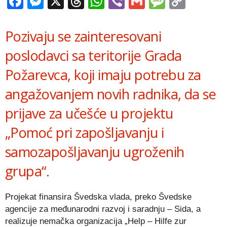
Facebook
Messenger
X
Threads
WhatsApp
Viber
Gmail
Messag
Copy
Link
Pozivaju se zainteresovani
poslodavci sa teritorije Grada
Požarevca, koji imaju potrebu za
angažovanjem novih radnika, da se
prijave za učešće u projektu
„Pomoć pri zapošljavanju i
samozapošljavanju ugroženih
grupa“.
Projekat finansira Švedska vlada, preko Švedske
agencije za međunarodni razvoj i saradnju – Sida, a
realizuje nemačka organizacija „Help – Hilfe zur