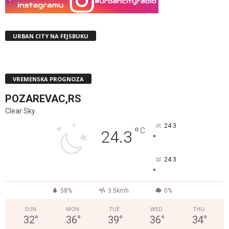
URBAN CITY NA FEJSBUKU
VREMENSKA PROGNOZA
POZAREVAC,RS
Clear Sky
24.3
°
C
24.3
°
24.3
°
58%
3.5kmh
0%
SUN
MON
TUE
WED
THU
32
°
36
°
39
°
36
°
34
°