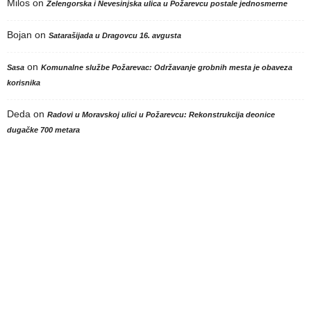
Milos
on
Zelengorska i Nevesinjska ulica u Požarevcu postale jednosmerne
Bojan
on
Satarašijada u Dragovcu 16. avgusta
on
Sasa
Komunalne službe Požarevac: Održavanje grobnih mesta je obaveza
korisnika
Deda
on
Radovi u Moravskoj ulici u Požarevcu: Rekonstrukcija deonice
dugačke 700 metara