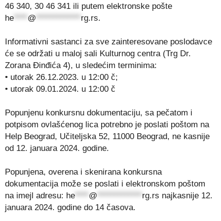
46 340, 30 46 341 ili putem elektronske pošte
he
****
@
*************
rg.rs
.
Informativni sastanci za sve zainteresovane poslodavce
će se održati u maloj sali Kulturnog centra (Trg Dr.
Zorana Đinđića 4), u sledećim terminima:
• utorak 26.12.2023. u 12:00 č;
• utorak 09.01.2024. u 12:00 č
Popunjenu konkursnu dokumentaciju, sa pečatom i
potpisom ovlašćenog lica potrebno je poslati poštom na
Help Beograd, Učiteljska 52, 11000 Beograd, ne kasnije
od 12. januara 2024. godine.
Popunjena, overena i skenirana konkursna
dokumentacija može se poslati i elektronskom poštom
na imejl adresu:
he
****
@
*************
rg.rs
najkasnije 12.
januara 2024. godine do 14 časova.