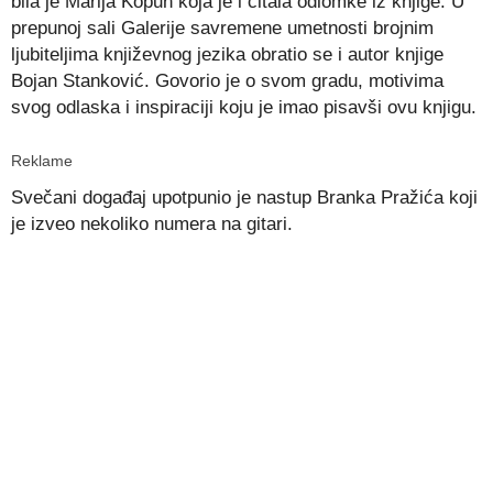
bila je Marija Kopun koja je i čitala odlomke iz knjige. U
prepunoj sali Galerije savremene umetnosti brojnim
ljubiteljima književnog jezika obratio se i autor knjige
Bojan Stanković. Govorio je o svom gradu, motivima
svog odlaska i inspiraciji koju je imao pisavši ovu knjigu.
Reklame
Svečani događaj upotpunio je nastup Branka Pražića koji
je izveo nekoliko numera na gitari.