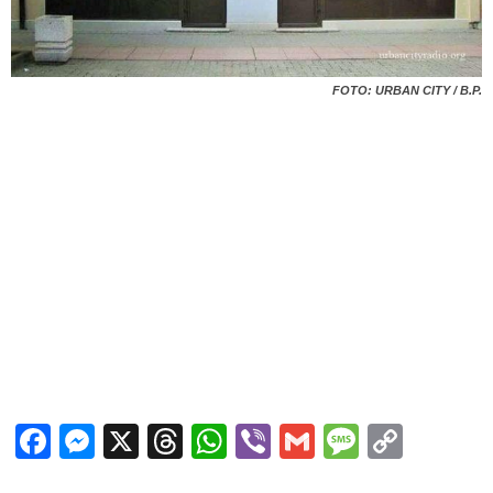
FOTO: URBAN CITY / B.P.
Facebook
Messenger
X
Threads
WhatsApp
Viber
Gmail
Messag
Copy
Link