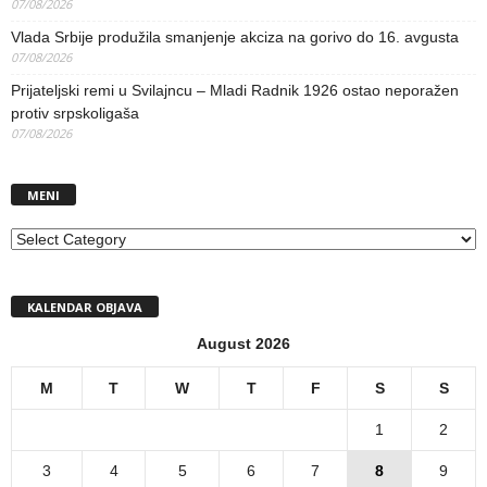
07/08/2026
Vlada Srbije produžila smanjenje akciza na gorivo do 16. avgusta
07/08/2026
Prijateljski remi u Svilajncu – Mladi Radnik 1926 ostao neporažen
protiv srpskoligaša
07/08/2026
MENI
MENI
KALENDAR OBJAVA
August 2026
M
T
W
T
F
S
S
1
2
3
4
5
6
7
8
9