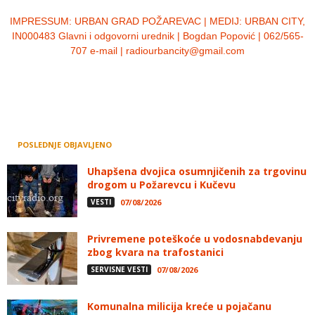
IMPRESSUM:
URBAN GRAD POŽAREVAC | MEDIJ: URBAN CITY,
IN000483 Glavni i odgovorni urednik | Bogdan Popović | 062/565-
707 e-mail | radiourbancity@gmail.com
POSLEDNJE OBJAVLJENO
Uhapšena dvojica osumnjičenih za trgovinu
drogom u Požarevcu i Kučevu
VESTI
07/08/2026
Privremene poteškoće u vodosnabdevanju
zbog kvara na trafostanici
SERVISNE VESTI
07/08/2026
Komunalna milicija kreće u pojačanu