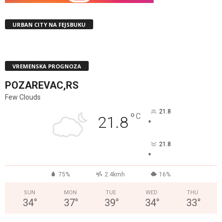
URBAN CITY NA FEJSBUKU
VREMENSKA PROGNOZA
POZAREVAC,RS
Few Clouds
21.8
°
C
21.8
°
21.8
°
75%
2.4kmh
16%
SUN
MON
TUE
WED
THU
34
°
37
°
39
°
34
°
33
°