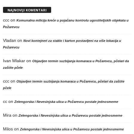
NAJNOVIJI KOMENTARI
ccc
on
Komunalna milicija kreće u pojačanu kontrolu ugostiteljskih objekata u
Požarevcu
Vladan
on
Novi kontejneri za staklo i karton postavljeni na više lokacija u
Požarevcu
Ivan Mlakar
on
Objavljen termin suzbijanja komaraca u Požarevcu, pčelari da
zaštite pčele
ccc
on
Objavljen termin suzbijanja komaraca u Požarevcu, pčelari da zaštite
pčele
cc
on
Zelengorska i Nevesinjska ulica u Požarevcu postale jednosmerne
Mira
on
Zelengorska i Nevesinjska ulica u Požarevcu postale jednosmerne
Milos
on
Zelengorska i Nevesinjska ulica u Požarevcu postale jednosmerne