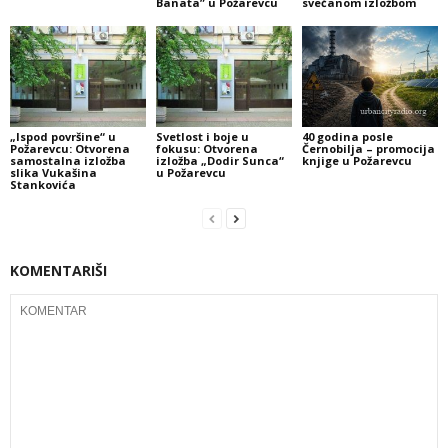
Banata” u Požarevcu
svečanom izložbom
„Ispod površine“ u
Svetlost i boje u
40 godina posle
Požarevcu: Otvorena
fokusu: Otvorena
Černobilja – promocija
samostalna izložba
izložba „Dodir Sunca“
knjige u Požarevcu
slika Vukašina
u Požarevcu
Stankovića
KOMENTARIŠI