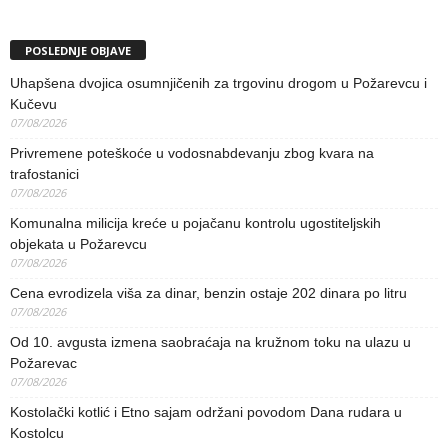
POSLEDNJE OBJAVE
Uhapšena dvojica osumnjičenih za trgovinu drogom u Požarevcu i
Kučevu
07/08/2026
Privremene poteškoće u vodosnabdevanju zbog kvara na
trafostanici
07/08/2026
Komunalna milicija kreće u pojačanu kontrolu ugostiteljskih
objekata u Požarevcu
07/08/2026
Cena evrodizela viša za dinar, benzin ostaje 202 dinara po litru
07/08/2026
Od 10. avgusta izmena saobraćaja na kružnom toku na ulazu u
Požarevac
07/08/2026
Kostolački kotlić i Etno sajam održani povodom Dana rudara u
Kostolcu