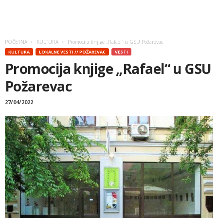
POČETNA
KULTURA
Promocija knjige „Rafael“ u GSU Požarevac
KULTURA
LOKALNE VESTI // POŽAREVAC
VESTI
Promocija knjige „Rafael“ u GSU
Požarevac
27/04/2022