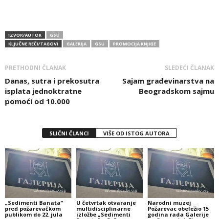
IZVOR/AUTOR
GSU
KLJUČNE REČI/TAGOVI
GALERIJA
GSU
PROMOCIJA KNJIGE
PRETHODNI ČLANAK
SLEDEĆI ČLANAK
Danas, sutra i prekosutra
Sajam građevinarstva na
isplata jednoktratne
Beogradskom sajmu
pomoći od 10.000
SLIČNI ČLANCI
VIŠE OD ISTOG AUTORA
„Sedimenti Banata“
U četvrtak otvaranje
Narodni muzej
pred požarevačkom
multidisciplinarne
Požarevac obeležio 15
publikom do 22. jula
izložbe „Sedimenti
godina rada Galerije