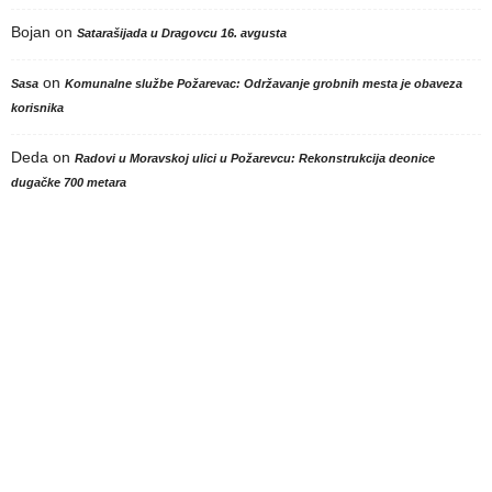
Bojan
on
Satarašijada u Dragovcu 16. avgusta
on
Sasa
Komunalne službe Požarevac: Održavanje grobnih mesta je obaveza
korisnika
Deda
on
Radovi u Moravskoj ulici u Požarevcu: Rekonstrukcija deonice
dugačke 700 metara