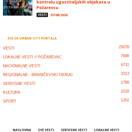
kontrolu ugostiteljskih objekata u
Požarevcu
VESTI
07/08/2026
SVE SA URBAN CITY PORTALA
25078
VESTI
7698
LOKALNE VESTI // POŽAREVAC
6711
NACIONALNE VESTI
3313
REGIONALNE - BRANIČEVSKI OKRUG
1788
SERVISNE VESTI
1518
KULTURA
1262
SPORT
NASLOVNA
SVE VESTI
SERVISNE VESTI
LOKALNE VESTI