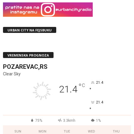
URBAN CITY NA FEJSBUKU
VREMENSKA PROGNOZA
POZAREVAC,RS
Clear Sky
21.4
°
C
21.4
°
21.4
°
75%
3.3kmh
1%
SUN
MON
TUE
WED
THU