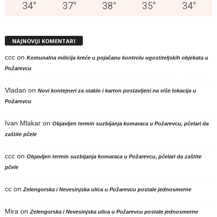
34
°
37
°
38
°
35
°
34
°
NAJNOVIJI KOMENTARI
ccc
on
Komunalna milicija kreće u pojačanu kontrolu ugostiteljskih objekata u
Požarevcu
Vladan
on
Novi kontejneri za staklo i karton postavljeni na više lokacija u
Požarevcu
Ivan Mlakar
on
Objavljen termin suzbijanja komaraca u Požarevcu, pčelari da
zaštite pčele
ccc
on
Objavljen termin suzbijanja komaraca u Požarevcu, pčelari da zaštite
pčele
cc
on
Zelengorska i Nevesinjska ulica u Požarevcu postale jednosmerne
Mira
on
Zelengorska i Nevesinjska ulica u Požarevcu postale jednosmerne