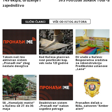
zajedništvo
SLIČNI ČLANCI
VIŠE OD ISTOG AUTORA
Tokom noći bio
Kod Kučeva planiran
EU ulaže u Kučevo:
aktiviran sistem
novi površinski kop,
Bespovratna sredstva
„Pronađi me“ zbog
vek rada 123 godine
za rekonstrukciju
nestale devojčice
Predškolske ustanove
„Lane“
58. „Homoljski motivi“
Deaktiviran sistem
Pronađen dečak u
u Kučevu od 27. do 30.
„Pronađi me“ nakon
Nišu, zatvoren “Amber
maja
uspešne potrage
alert”