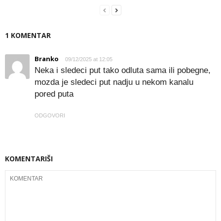
1 KOMENTAR
Branko
09/12/2025 at 12:05
Neka i sledeci put tako odluta sama ili pobegne,
mozda je sledeci put nadju u nekom kanalu
pored puta
ODGOVORI
KOMENTARIŠI