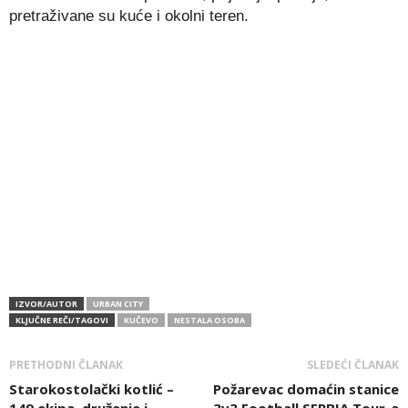
pretraživane su kuće i okolni teren.
IZVOR/AUTOR
URBAN CITY
KLJUČNE REČI/TAGOVI
KUČEVO
NESTALA OSOBA
PRETHODNI ČLANAK
SLEDEĆI ČLANAK
Starokostolački kotlić –
Požarevac domaćin stanice
149 ekipa, druženje i
3v3 Football SERBIA Tour-a