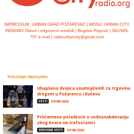
IMPRESSUM:
URBAN GRAD POŽAREVAC | MEDIJ: URBAN CITY,
IN000483 Glavni i odgovorni urednik | Bogdan Popović | 062/565-
707 e-mail | radiourbancity@gmail.com
POSLEDNJE OBJAVLJENO
Uhapšena dvojica osumnjičenih za trgovinu
drogom u Požarevcu i Kučevu
VESTI
07/08/2026
Privremene poteškoće u vodosnabdevanju
zbog kvara na trafostanici
SERVISNE VESTI
07/08/2026