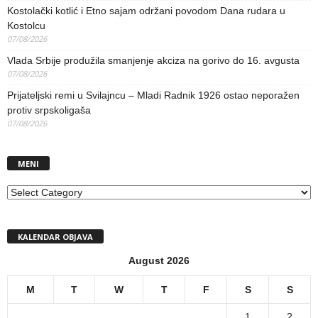
Kostolački kotlić i Etno sajam održani povodom Dana rudara u
Kostolcu
07/08/2026
Vlada Srbije produžila smanjenje akciza na gorivo do 16. avgusta
07/08/2026
Prijateljski remi u Svilajncu – Mladi Radnik 1926 ostao neporažen
protiv srpskoligaša
07/08/2026
MENI
MENI
KALENDAR OBJAVA
August 2026
M
T
W
T
F
S
S
1
2