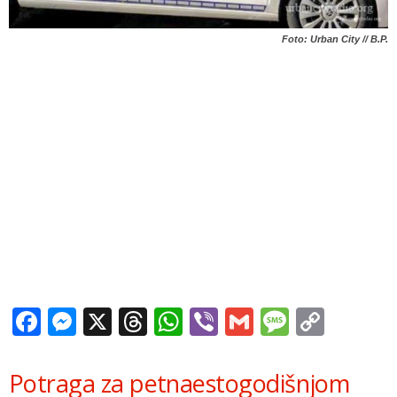
Foto: Urban City // B.P.
Facebook
Messenger
X
Threads
WhatsApp
Viber
Gmail
Messag
Copy
Link
Potraga za petnaestogodišnjom