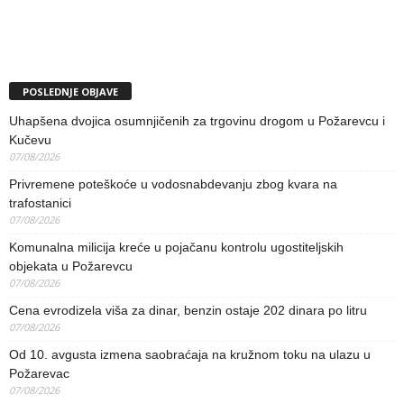
POSLEDNJE OBJAVE
Uhapšena dvojica osumnjičenih za trgovinu drogom u Požarevcu i
Kučevu
07/08/2026
Privremene poteškoće u vodosnabdevanju zbog kvara na
trafostanici
07/08/2026
Komunalna milicija kreće u pojačanu kontrolu ugostiteljskih
objekata u Požarevcu
07/08/2026
Cena evrodizela viša za dinar, benzin ostaje 202 dinara po litru
07/08/2026
Od 10. avgusta izmena saobraćaja na kružnom toku na ulazu u
Požarevac
07/08/2026