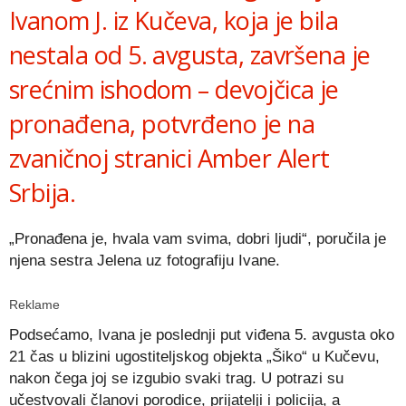
Ivanom J. iz Kučeva, koja je bila
nestala od 5. avgusta, završena je
srećnim ishodom – devojčica je
pronađena, potvrđeno je na
zvaničnoj stranici Amber Alert
Srbija.
„Pronađena je, hvala vam svima, dobri ljudi“, poručila je
njena sestra Jelena uz fotografiju Ivane.
Reklame
Podsećamo, Ivana je poslednji put viđena 5. avgusta oko
21 čas u blizini ugostiteljskog objekta „Šiko“ u Kučevu,
nakon čega joj se izgubio svaki trag. U potrazi su
učestvovali članovi porodice, prijatelji i policija, a