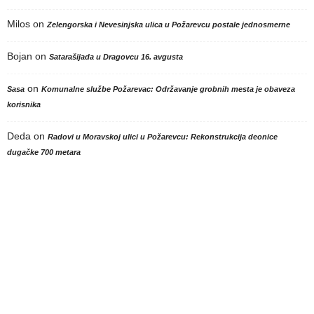
Milos
on
Zelengorska i Nevesinjska ulica u Požarevcu postale jednosmerne
Bojan
on
Satarašijada u Dragovcu 16. avgusta
on
Sasa
Komunalne službe Požarevac: Održavanje grobnih mesta je obaveza
korisnika
Deda
on
Radovi u Moravskoj ulici u Požarevcu: Rekonstrukcija deonice
dugačke 700 metara