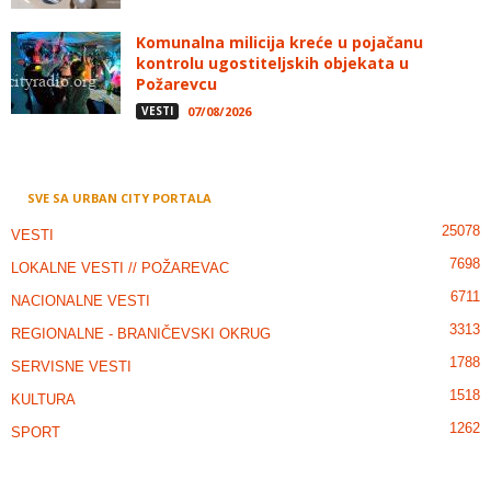
Komunalna milicija kreće u pojačanu
kontrolu ugostiteljskih objekata u
Požarevcu
VESTI
07/08/2026
SVE SA URBAN CITY PORTALA
25078
VESTI
7698
LOKALNE VESTI // POŽAREVAC
6711
NACIONALNE VESTI
3313
REGIONALNE - BRANIČEVSKI OKRUG
1788
SERVISNE VESTI
1518
KULTURA
1262
SPORT