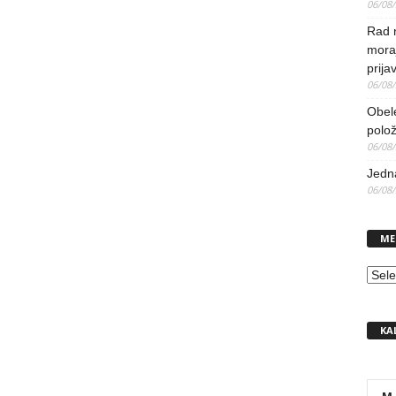
06/08
Rad 
mora
prija
06/08
Obel
polo
06/08
Jedna
06/08
ME
MEN
KA