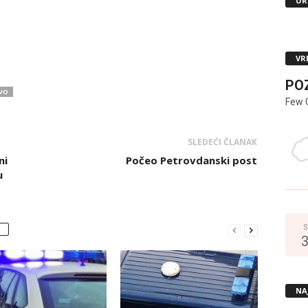
UR
VR
PO
VO
Few 
SLEDEĆI ČLANAK
ni
Počeo Petrovdanski post
u
S
NA