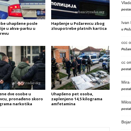
Vlad
postav
Ivan
obe uhapšene posle
Hapšenje u Požarevcu zbog
ije u akva-parku u
zloupotrebe platnih kartica
u Poža
revu
ccc
o
Požare
cc
o
posta
Mira
posta
ne dve osobe u
Uhapšeno pet osoba,
vcu, pronađeno skoro
zaplenjeno 14,5 kilograma
Milos
ograma narkotika
amfetamina
posta
Boja