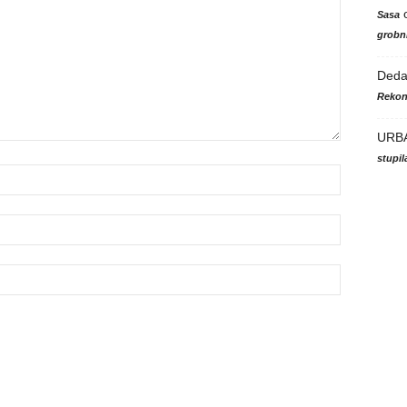
Sasa
grobni
Ded
Rekon
URB
stupi