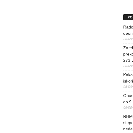
PO
Rado
deoni
06/08
Za tr
preko
273 
06/08
Kako 
iskori
06/08
Obus
do 9.
06/08
RHMZ
stepe
nedel