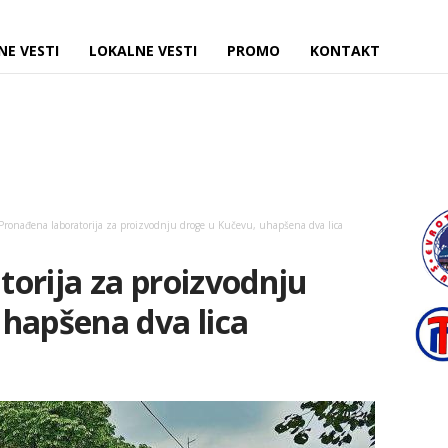
NE VESTI
LOKALNE VESTI
PROMO
KONTAKT
Pronađena laboratorija za proizvodnju droge u Kučevu, uhapšena dva lica
orija za proizvodnju
hapšena dva lica