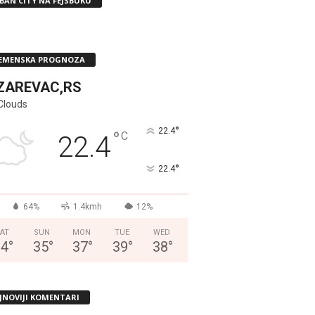
BAN CITY NA FEJSBUKU
EMENSKA PROGNOZA
ZAREVAC,RS
Clouds
°
22.4
°
C
22.4
°
22.4
64%
1.4kmh
12%
AT
SUN
MON
TUE
WED
34
°
35
°
37
°
39
°
38
°
JNOVIJI KOMENTARI