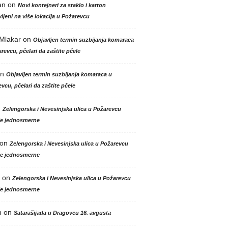
an
on
Novi kontejneri za staklo i karton
ljeni na više lokacija u Požarevcu
 Mlakar
on
Objavljen termin suzbijanja komaraca
revcu, pčelari da zaštite pčele
n
Objavljen termin suzbijanja komaraca u
vcu, pčelari da zaštite pčele
n
Zelengorska i Nevesinjska ulica u Požarevcu
le jednosmerne
on
Zelengorska i Nevesinjska ulica u Požarevcu
le jednosmerne
on
Zelengorska i Nevesinjska ulica u Požarevcu
le jednosmerne
n
on
Satarašijada u Dragovcu 16. avgusta