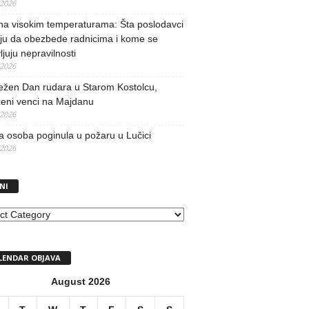
/2026
na visokim temperaturama: Šta poslodavci
ju da obezbede radnicima i kome se
vljuju nepravilnosti
/2026
ežen Dan rudara u Starom Kostolcu,
ženi venci na Majdanu
/2026
 osoba poginula u požaru u Lučici
/2026
NI
I
LENDAR OBJAVA
August 2026