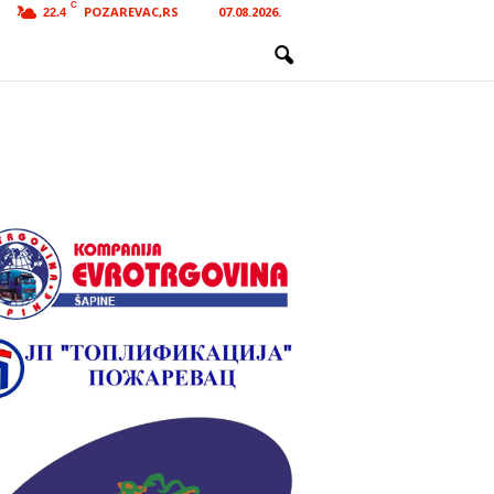
C
POZAREVAC,RS
07.08.2026.
22.4