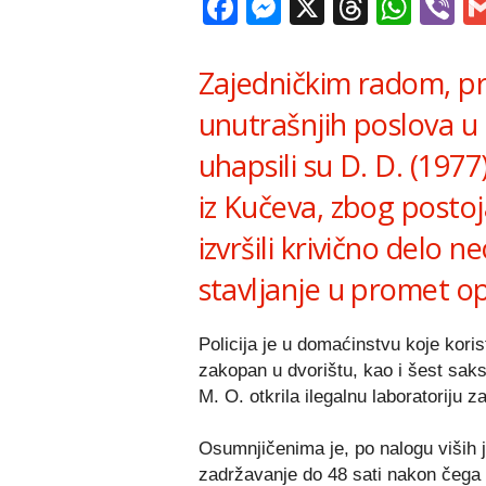
Facebook
Messenger
X
Thread
Wha
V
Zajedničkim radom, pr
unutrašnjih poslova u
uhapsili su D. D. (1977
iz Kučeva, zbog posto
izvršili krivično delo 
stavljanje u promet o
Policija je u domaćinstvu koje kori
zakopan u dvorištu, kao i šest saksi
M. O. otkrila ilegalnu laboratoriju 
Osumnjičenima je, po nalogu viših 
zadržavanje do 48 sati nakon čega će