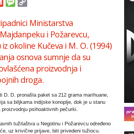
s
tsApp
iber
Gmail
Message
Copy
Link
ipadnici Ministarstva
 Majdanpeku i Požarevcu,
) iz okoline Kučeva i M. O. (1994)
janja osnova sumnje da su
neovlašćena proizvodnja i
pojnih droga.
sti D. D. pronašla paket sa 212 grama marihuane,
ja sa biljkama indijske konoplje, dok je u stanu
za proizvodnju psihoaktivnih pečurki.
javnih tužilaštva u Negotinu i Požarevcu određeno
, uz krivične prijave, biti privedeni tužiocu.