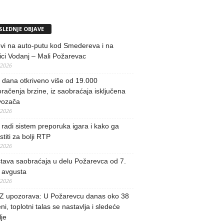
SLEDNJE OBJAVE
vi na auto-putu kod Smedereva i na
ci Vodanj – Mali Požarevac
/2026
i dana otkriveno više od 19.000
račenja brzine, iz saobraćaja isključena
vozača
/2026
radi sistem preporuka igara i kako ga
stiti za bolji RTP
/2026
tava saobraćaja u delu Požarevca od 7.
 avgusta
/2026
 upozorava: U Požarevcu danas oko 38
ni, toplotni talas se nastavlja i sledeće
je