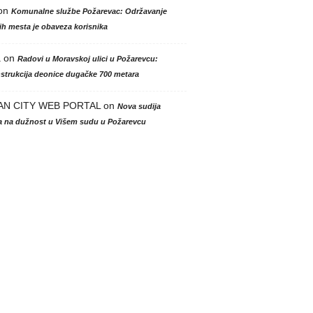
on
Komunalne službe Požarevac: Održavanje
h mesta je obaveza korisnika
a
on
Radovi u Moravskoj ulici u Požarevcu:
strukcija deonice dugačke 700 metara
AN CITY WEB PORTAL
on
Nova sudija
la na dužnost u Višem sudu u Požarevcu