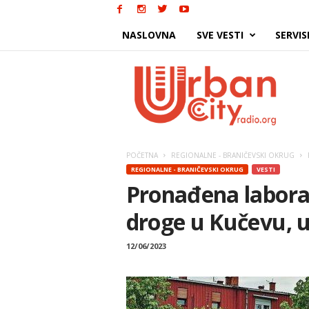
NASLOVNA
SVE VESTI
SERVIS
Urban
City
POČETNA
REGIONALNE - BRANIČEVSKI OKRUG
REGIONALNE - BRANIČEVSKI OKRUG
VESTI
Pronađena laborat
droge u Kučevu, u
12/06/2023