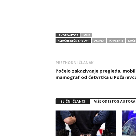
IZVOR/AUTOR
MUP
KLJUČNE REČI/TAGOVI
DROGA
HAPSENJE
KUČE
PRETHODNI ČLANAK
Počelo zakazivanje pregleda, mobil
mamograf od četvrtka u Požarevc
SLIČNI ČLANCI
VIŠE OD ISTOG AUTORA