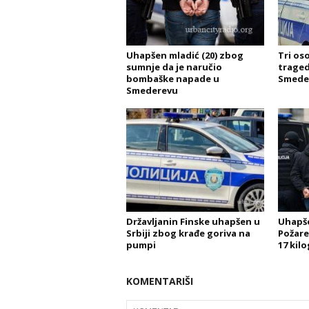
Uhapšen mladić (20) zbog
Tri os
sumnje da je naručio
traged
bombaške napade u
Smede
Smederevu
Državljanin Finske uhapšen u
Uhapše
Srbiji zbog krađe goriva na
Požare
pumpi
17 kil
KOMENTARIŠI