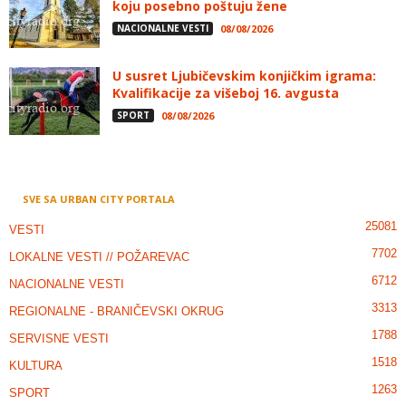
koju posebno poštuju žene
NACIONALNE VESTI
08/08/2026
U susret Ljubičevskim konjičkim igrama:
Kvalifikacije za višeboj 16. avgusta
SPORT
08/08/2026
SVE SA URBAN CITY PORTALA
25081
VESTI
7702
LOKALNE VESTI // POŽAREVAC
6712
NACIONALNE VESTI
3313
REGIONALNE - BRANIČEVSKI OKRUG
1788
SERVISNE VESTI
1518
KULTURA
1263
SPORT