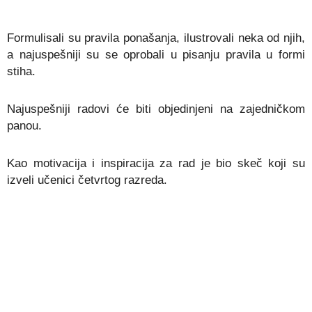
Formulisali su pravila ponašanja, ilustrovali neka od njih,
a najuspešniji su se oprobali u pisanju pravila u formi
stiha.
Najuspešniji radovi će biti objedinjeni na zajedničkom
panou.
Kao motivacija i inspiracija za rad je bio skeč koji su
izveli učenici četvrtog razreda.