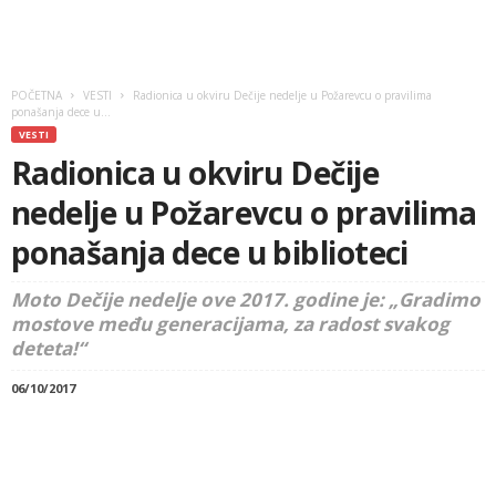
POČETNA
VESTI
Radionica u okviru Dečije nedelje u Požarevcu o pravilima
ponašanja dece u...
VESTI
Radionica u okviru Dečije
nedelje u Požarevcu o pravilima
ponašanja dece u biblioteci
Moto Dečije nedelje ove 2017. godine je: „Gradimo
mostove među generacijama, za radost svakog
deteta!“
06/10/2017