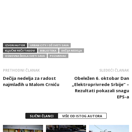
IZVOR/AUTOR
URBAN CITY / OŠ SVETI SAVA
KLJUČNE REČI/TAGOVI
BIBLIOTEKA
DEČIJA NEDELJA
OSNOVNA ŠKOLA SVETI SAVA
POZAREVAC
PRETHODNI ČLANAK
SLEDEĆI ČLANAK
Dečija nedelja za radost
Obeležen 6. oktobar Dan
najmlađih u Malom Crniću
„Elektroprivrede Srbije“ –
Rezultati pokazali snagu
EPS-a
SLIČNI ČLANCI
VIŠE OD ISTOG AUTORA