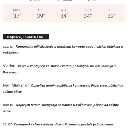
MON
TUE
WED
THU
FRI
37
°
39
°
34
°
34
°
32
°
NAJNOVIJI KOMENTARI
ccc
on
Komunalna milicija kreće u pojačanu kontrolu ugostiteljskih objekata u
Požarevcu
Vladan
on
Novi kontejneri za staklo i karton postavljeni na više lokacija u
Požarevcu
Ivan Mlakar
on
Objavljen termin suzbijanja komaraca u Požarevcu, pčelari da
zaštite pčele
ccc
on
Objavljen termin suzbijanja komaraca u Požarevcu, pčelari da zaštite
pčele
cc
on
Zelengorska i Nevesinjska ulica u Požarevcu postale jednosmerne