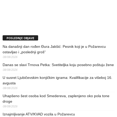
POSLEDNJE OBJAVE
Na današnji dan rođen Đura Jakšić: Pesnik koji je u Požarevcu
ostavljao i „poslednji groš“
08/08/2026
Danas se slavi Trnova Petka: Svetiteljka koju posebno poštuju žene
08/08/2026
U susret Ljubičevskim konjičkim igrama: Kvalifikacije za višeboj 16.
avgusta
08/08/2026
Uhapšeno šest osoba kod Smedereva, zaplenjeno oko pola tone
droge
08/08/2026
Iznajmljivanje ATV/KVAD vozila u Požarevcu