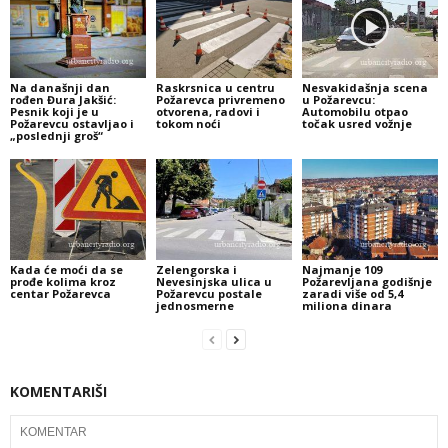
Na današnji dan
Raskrsnica u centru
Nesvakidašnja scena
rođen Đura Jakšić:
Požarevca privremeno
u Požarevcu:
Pesnik koji je u
otvorena, radovi i
Automobilu otpao
Požarevcu ostavljao i
tokom noći
točak usred vožnje
„poslednji groš“
Kada će moći da se
Zelengorska i
Najmanje 109
prođe kolima kroz
Nevesinjska ulica u
Požarevljana godišnje
centar Požarevca
Požarevcu postale
zaradi više od 5,4
jednosmerne
miliona dinara
KOMENTARIŠI