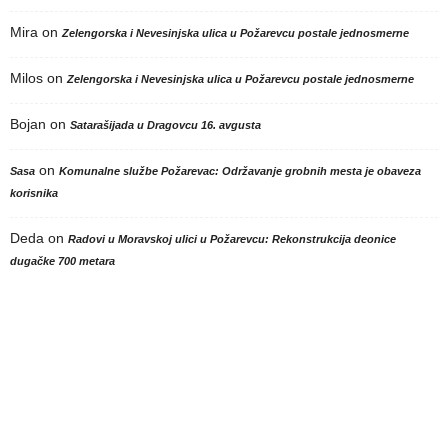
Mira
on
Zelengorska i Nevesinjska ulica u Požarevcu postale jednosmerne
Milos
on
Zelengorska i Nevesinjska ulica u Požarevcu postale jednosmerne
Bojan
on
Satarašijada u Dragovcu 16. avgusta
on
Sasa
Komunalne službe Požarevac: Održavanje grobnih mesta je obaveza
korisnika
Deda
on
Radovi u Moravskoj ulici u Požarevcu: Rekonstrukcija deonice
dugačke 700 metara