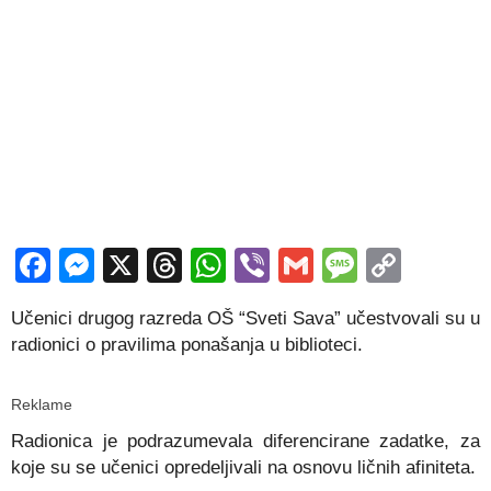
Facebook
Messenger
X
Threads
WhatsApp
Viber
Gmail
Messag
Copy
Link
Učenici drugog razreda OŠ “Sveti Sava” učestvovali su u
radionici o pravilima ponašanja u biblioteci.
Reklame
Radionica je podrazumevala diferencirane zadatke, za
koje su se učenici opre
deljivali na osnovu ličnih afiniteta.