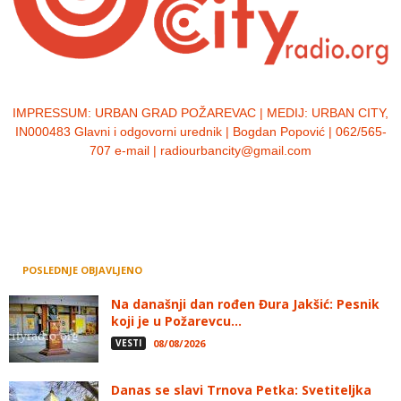
IMPRESSUM:
URBAN GRAD POŽAREVAC | MEDIJ: URBAN CITY,
IN000483 Glavni i odgovorni urednik | Bogdan Popović | 062/565-
707 e-mail | radiourbancity@gmail.com
POSLEDNJE OBJAVLJENO
Na današnji dan rođen Đura Jakšić: Pesnik
koji je u Požarevcu...
VESTI
08/08/2026
Danas se slavi Trnova Petka: Svetiteljka