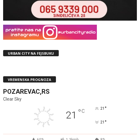
URBAN CITY NA FEJSBUKU
VREMENSKA PROGNOZA
POZAREVAC,RS
Clear Sky
°
21
°
C
21
°
21
60%
1.3kmh
8%