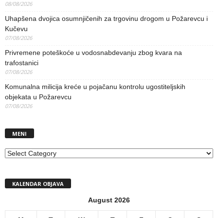
08/08/2026
Uhapšena dvojica osumnjičenih za trgovinu drogom u Požarevcu i
Kučevu
07/08/2026
Privremene poteškoće u vodosnabdevanju zbog kvara na
trafostanici
07/08/2026
Komunalna milicija kreće u pojačanu kontrolu ugostiteljskih
objekata u Požarevcu
07/08/2026
MENI
MENI
KALENDAR OBJAVA
August 2026