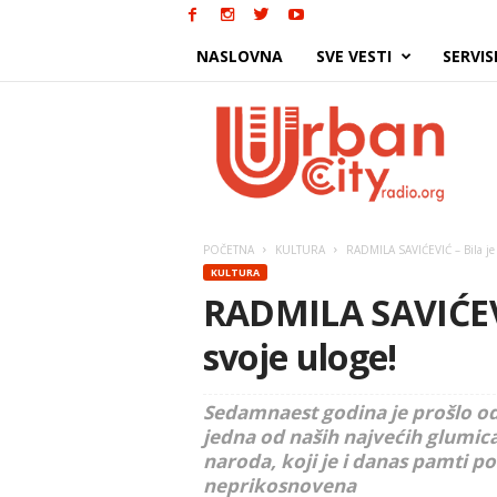
NASLOVNA
SVE VESTI
SERVIS
Urban
City
POČETNA
KULTURA
RADMILA SAVIĆEVIĆ – Bila je j
KULTURA
RADMILA SAVIĆEVIĆ
svoje uloge!
Sedamnaest godina je prošlo od 
jedna od naših najvećih glumica
naroda, koji je i danas pamti p
neprikosnovena