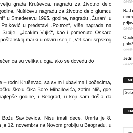
06/08
velju grada Kruševca, nagradu za životno delo
Rad 
godine, Nušićevu nagradu za životno delo glumcu
mora
ani“ u Smederevu 1995. godine, nagradu „Ćuran“ u
prija
Pajković u predstavi „Poltron“, više nagrada na
06/08
 Srbij
e –
„Joakim Vujić“, kao i pomenute Oskare
Obel
a poštanskoj marki u okviru serije „Velikani srpskog
polo
06/08
Jedna
 rečenica su velika uloga, ako se dovedu do
06/08
ME
ve
–
rodni Kruševac, sa svim ljubavima i počecima,
čku školu čika Bore Mihailovića, zatim Niš, gde
MEN
najlepše godine, i Beograd, u koji sam došla da
KA
a Božu Savićevića. Nisu imali dece.
Umrla je 8.
 je 12. novembra na Novom groblju u Beogradu, u