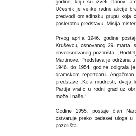
godine, koju su izveli članovi am
Učesnik je velike radne akcije bra
predvodi omladinsku grupu koja će
posleratnu predstavu „Misija mister
Prvog aprila 1946. godine posta
Kruševcu, osnovanog 29. marta ist
novoosnovanog pozorišta, „Roditelj
Martinove. Predstava je održana u
1946. do 1954. godine odigrala 
dramskom repertoaru. Angažman 
predstave „Kola mudrosti, dvoja l
Partije vratio u rodni grad uz obr
može i naše.“
Godine 1955. postaje član Nar
ostvaruje
preko
pedeset uloga u
pozorišta.