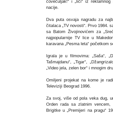
čovečuljak!“ i „liči“ iz reklamno
nacije.
Dva puta osvaja nagradu za najb
čitalaca „TV novosti“. Prvo 1984. 
sa Batom Živojinovićem za „Srećn
najpopularnije TV lice u Makedon
karavana „Pesma leta“ početkom s
Igrala je u filmovima: „Saša“, „D
Tašmajdanu“, „Tigar“, „Džangriza
„Video jela, zelen bor“ i mnogim dr
Omiljeni projekat na kome je radi
Televiziji Beograd 1996.
Za svoj, više od pola veka dug, um
Orden rada sa zlatnim vencem, 
Brigitke u „Premijeri na pragu“ 1