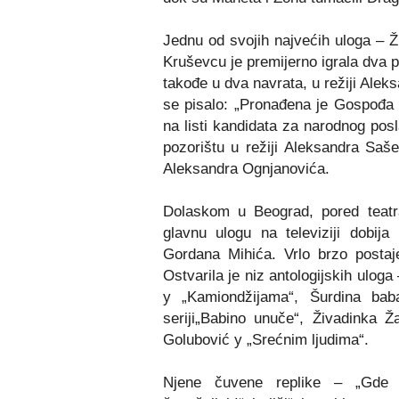
Jednu od svojih najvećih uloga
–
Ži
Kruševcu je premijerno igrala dva pu
takođe u dva navrata, u režiji Ale
se pisalo: „Pronađena je Gospođa 
na listi kandidata za narodnog pos
pozorištu u režiji Aleksandra Sa
Aleksandra Ognjanovića.
Dolaskom u Beograd, pored teatra 
glavnu ulogu na televiziji dobij
Gordana Mihića. Vrlo brzo postaj
Ostvarila je niz antologijskih ulog
y
„
Kamiondžija
m
a
“
, Šurdina b
seriji
„
Babino unuče
“
, Živadinka Ž
Golubović y
„
Srećni
m
ljudi
m
a
“
.
Njene čuvene replike
–
„Gde st