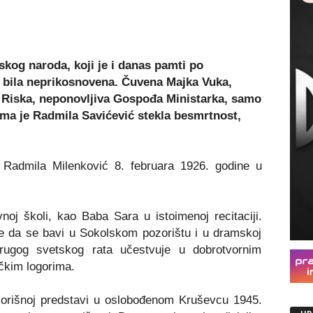
skog naroda, koji je i danas pamti po
 bila neprikosnovena. Čuvena Majka Vuka,
 Riska, neponovljiva Gospođa Ministarka, samo
ima je Radmila Savićević stekla besmrtnost,
 Radmila Milenković 8. februara 1926. godine u
noj školi
,
kao Baba Sara u istoimenoj recitaciji.
e da se bavi u Sokolskom pozorištu i u dramskoj
rugog svetskog rata učestvuje u dobrotvornim
čkim logorima.
zorišnoj predstavi u oslobođenom Kruševcu 1945.