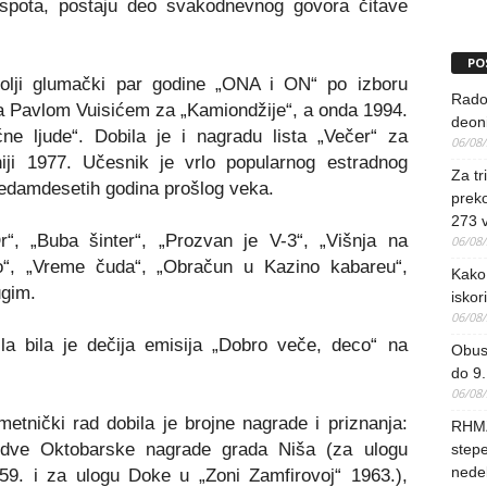
g spota, postaju deo svakodnevnog govora čitave
PO
olji glumački par godine „ONA i ON“ po izboru
Rado
sa Pavlom Vuisićem za „Kamiondžije“, a onda 1994.
deoni
e ljude“. Dobila je i nagradu lista „Večer“ za
06/08
iji 1977. Učesnik je vrlo popularnog estradnog
Za tr
edamdesetih godina prošlog veka.
preko
273 
r“, „Buba šinter“, „Prozvan je V-3“, „Višnja na
06/08
lo“, „Vreme čuda“, „Obračun u Kazino kabareu“,
Kako 
ugim.
iskori
06/08
la bila je dečija emisija „Dobro veče, deco“ na
Obus
do 9.
06/08
etnički rad dobila je brojne nagrade i priznanja:
RHMZ
dve Oktobarske nagrade grada Niša (za ulogu
stepe
nedel
959. i za ulogu Doke u „Zoni Zamfirovoj“ 1963
.
),