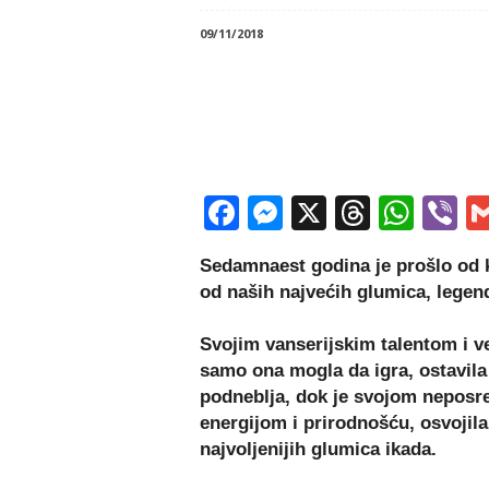
09/11/2018
Facebook
Messenger
X
Thread
Wha
V
Sedamnaest godina je prošlo od k
od naših najvećih glumica, lege
Svojim vanserijskim talentom i v
samo ona mogla da igra, ostavila 
podneblja, dok je svojom neposr
energijom i prirodnošću, osvojila 
najvoljenijih glumica ikada.