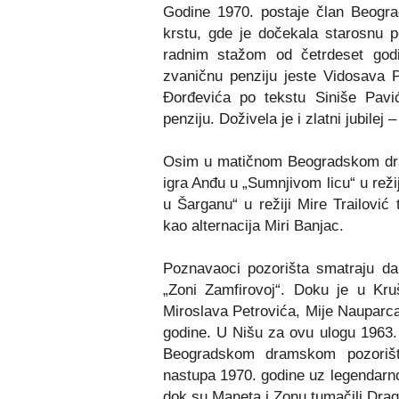
Godine 1970
.
postaje član Beogr
krstu, gde je dočekala starosnu p
radnim stažom od četrdeset god
zvaničnu penziju jeste Vidosava Pa
Đorđevića po tekstu Siniše Pavi
penziju. Doživela je i zlatni jubilej 
Osim u matičnom Beogradskom dr
igra Anđu u „Sumnjivom licu“ u reži
u Šarganu“ u režiji Mire Trailović
kao alternacija Miri Banjac.
Poznavaoci pozorišta smatraju da
„Zoni Zamfirovoj“. Doku je u Kruš
Miroslava Petrovića, Mije Nauparca
godine. U Nišu za ovu ulogu 1963.
Beogradskom dramskom pozorišt
nastupa 1970. godine uz legendarnog
dok su Maneta i Zonu tumačili Draga