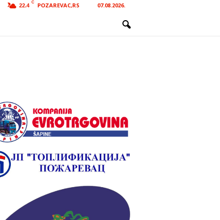
C
POZAREVAC,RS
07.08.2026.
22.4