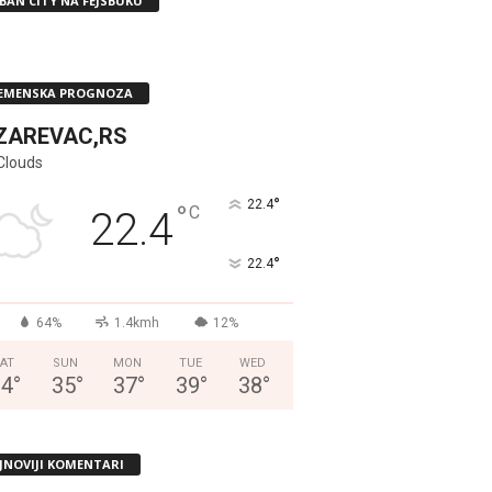
BAN CITY NA FEJSBUKU
EMENSKA PROGNOZA
ZAREVAC,RS
Clouds
°
22.4
°
C
22.4
°
22.4
64%
1.4kmh
12%
AT
SUN
MON
TUE
WED
34
°
35
°
37
°
39
°
38
°
JNOVIJI KOMENTARI