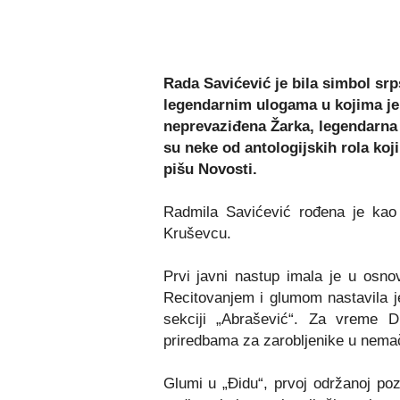
Rada Savićević je bila simbol srp
legendarnim ulogama u kojima je
neprevaziđena Žarka, legendarna
su neke od antologijskih rola koj
pišu Novosti.
Radmila Savićević rođena je kao
Kruševcu.
Prvi javni nastup imala je u osnov
Recitovanjem i glumom nastavila j
sekciji „Abrašević“. Za vreme D
priredbama za zarobljenike u nema
Glumi u „Đidu“, prvoj održanoj po