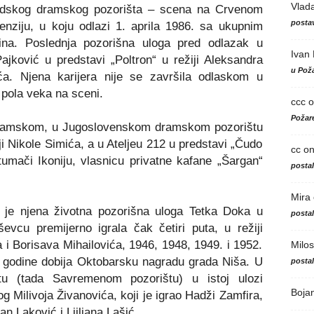
Vlad
adskog dramskog pozorišta – scena na Crvenom
postav
enziju, u koju odlazi 1. aprila 1986. sa ukupnim
ina
.
Poslednja pozorišn
a
uloga pred odlazak u
Ivan
jković u predstavi „Poltron“ u režiji Aleksandra
u Poža
ća. Njena karijera nije se završila odlaskom u
– pola veka na sceni.
ccc
o
Požare
amskom, u Jugoslovenskom dramskom pozorištu
ji Nikole Simića, a u Ateljeu 212 u predstavi „Čudo
cc
o
 tumači Ikoniju, vlasnicu privatne kafane „Šargan“
posta
Mira
 je njena životna pozorišna uloga Tetka Doka u
posta
evcu premijerno igrala čak četiri puta, u režiji
 i Borisava Mihailovića, 1946, 1948, 1949. i 1952.
Milos
 godine dobija Oktobarsku nagradu grada Niša. U
posta
u (tada Savremenom pozorištu) u istoj ulozi
Boja
 Milivoja Živanovića, koji je igrao Hadži Zamfira,
n Laković i Ljiljana Lašić.