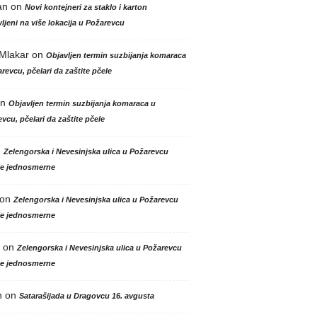
an
on
Novi kontejneri za staklo i karton
ljeni na više lokacija u Požarevcu
 Mlakar
on
Objavljen termin suzbijanja komaraca
revcu, pčelari da zaštite pčele
n
Objavljen termin suzbijanja komaraca u
vcu, pčelari da zaštite pčele
n
Zelengorska i Nevesinjska ulica u Požarevcu
le jednosmerne
on
Zelengorska i Nevesinjska ulica u Požarevcu
le jednosmerne
on
Zelengorska i Nevesinjska ulica u Požarevcu
le jednosmerne
n
on
Satarašijada u Dragovcu 16. avgusta