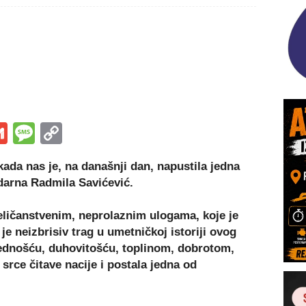
s
tsApp
iber
Gmail
Message
Copy
Link
ada nas je, na današnji dan, napustila jedna
ndarna Radmila Savićević.
eličanstvenim, neprolaznim ulogama, koje je
je neizbrisiv trag u umetničkoj istoriji ovog
ednošću, duhovitošću, toplinom, dobrotom,
srce čitave nacije i postala jedna od