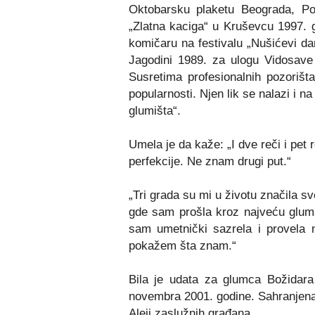
Oktobarsku plaketu Beograda, Po
„Zlatna kaciga“ u Kruševcu 1997. 
komičaru na festivalu „Nušićevi d
Jagodini 1989. za ulogu Vidosave 
Susretima profesionalnih pozorišta
popularnosti. Njen lik se nalazi i n
glumišta“.
Umela je da kaže:
„
I dve reči i pet
perfekcije. Ne znam drugi put.
“
„
Tri grada su mi u životu značila s
gde sam prošla kroz najveću gluma
sam umetnički sazrela i provela 
pokažem šta znam.“
Bila je udata za glumca Božidar
novembra 2001. godine. Sahranjena
Aleji zaslužnih građana.