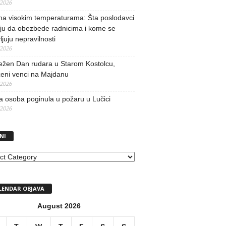
/2026
na visokim temperaturama: Šta poslodavci
ju da obezbede radnicima i kome se
vljuju nepravilnosti
/2026
ežen Dan rudara u Starom Kostolcu,
ženi venci na Majdanu
/2026
 osoba poginula u požaru u Lučici
/2026
NI
I
LENDAR OBJAVA
August 2026