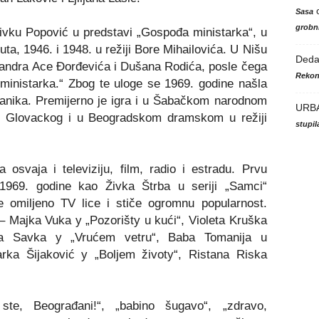
Sasa
grobni
vku Popović u predstavi „Gospođa ministarka“, u
ta, 1946. i 1948. u režiji Bore Mihailovića. U Nišu
Ded
ksandra Ace Đorđevića i Dušana Rodića, posle čega
Rekon
ministarka.“ Zbog te uloge se 1969. godine našla
lanika. Premijerno je igra i u Šabačkom narodnom
URB
še Glovackog i u Beogradskom dramskom u režiji
stupi
osvaja i televiziju, film, radio i estradu. Prvu
a 1969. godine kao Živka Štrba u seriji „Samci“
e omiljeno TV lice i stiče ogromnu popularnost.
a – Majka Vuka y
„
Pozorišty u kući
“
, Violeta Kruška
aba Savka y
„
Vruće
m
vet
ru“
, Baba Tomanija
u
arka Šijaković y
„
Bolje
m
životy
“
, Ristana Riska
e, Beograđani!“, „babino šugavo“, „zdravo,