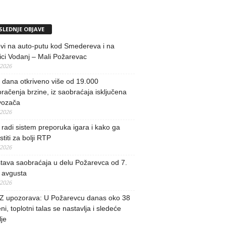
SLEDNJE OBJAVE
vi na auto-putu kod Smedereva i na
ci Vodanj – Mali Požarevac
/2026
i dana otkriveno više od 19.000
račenja brzine, iz saobraćaja isključena
vozača
/2026
radi sistem preporuka igara i kako ga
stiti za bolji RTP
/2026
tava saobraćaja u delu Požarevca od 7.
 avgusta
/2026
 upozorava: U Požarevcu danas oko 38
ni, toplotni talas se nastavlja i sledeće
je