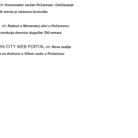
on
Komunalne službe Požarevac: Održavanje
h mesta je obaveza korisnika
a
on
Radovi u Moravskoj ulici u Požarevcu:
strukcija deonice dugačke 700 metara
AN CITY WEB PORTAL
on
Nova sudija
la na dužnost u Višem sudu u Požarevcu