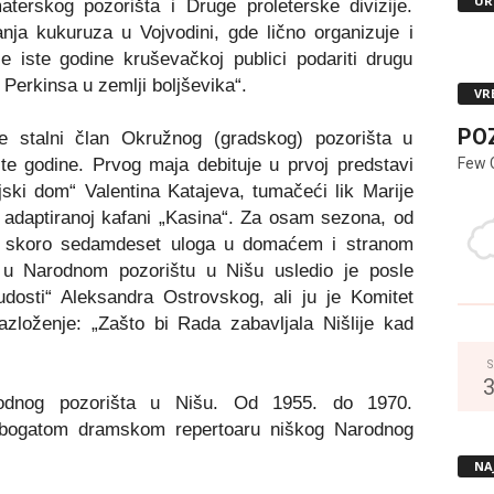
UR
aterskog pozorišta i Druge proleterske divizije.
nja kukuruza u Vojvodini, gde lično organizuje i
 iste godine kruševačkoj publici podariti drugu
 Perkinsa u zemlji boljševika“.
VR
PO
je stalni član Okružnog (gradskog) pozorišta u
Few 
e godine. Prvog maja debituje u prvoj predstavi
ski dom“ Valentina Katajeva, tumačeći lik Marije
 adaptiranoj kafani „Kasina“. Za osam sezona, od
je skoro sedamdeset uloga u domaćem i stranom
u Narodnom pozorištu u Nišu usledio je posle
udosti“ Aleksandra Ostrovskog, ali ju je Komitet
azloženje: „Zašto bi Rada zabavljala Nišlije kad
S
odnog pozorišta u Nišu. Od 1955. do 1970.
 bogatom dramskom repertoaru niškog Narodnog
NA