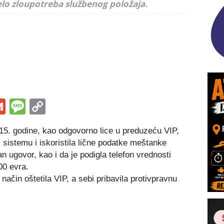
delo zloupotreba službenog položaja.
s
tsApp
iber
Gmail
Message
Copy
Link
5. godine, kao odgovorno lice u preduzeću VIP,
 sistemu i iskoristila lične podatke meštanke
an ugovor, kao i da je podigla telefon vrednosti
00 evra.
način oštetila VIP, a sebi pribavila protivpravnu