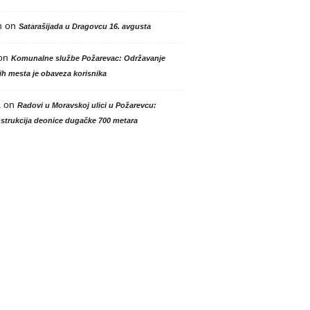
n
on
Satarašijada u Dragovcu 16. avgusta
on
Komunalne službe Požarevac: Održavanje
h mesta je obaveza korisnika
a
on
Radovi u Moravskoj ulici u Požarevcu:
strukcija deonice dugačke 700 metara