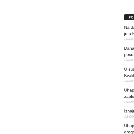
PO
Na da
je u 
08/08
Danas
pose
08/08
U sus
Kvali
08/08
Uhap
zaple
08/08
Iznaj
08/08
Uhapš
drog