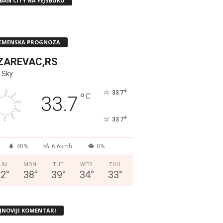
BAN CITY NA FEJSBUKU
EMENSKA PROGNOZA
ZAREVAC,RS
 Sky
°
33.7
°
C
33.7
°
33.7
40%
6.6kmh
0%
UN
MON
TUE
WED
THU
32
°
38
°
39
°
34
°
33
°
JNOVIJI KOMENTARI