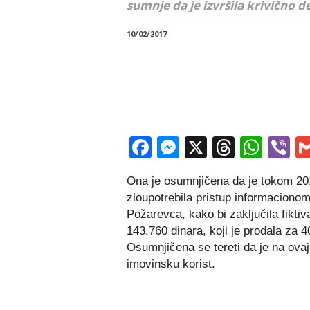
sumnje da je izvršila krivično 
10/02/2017
Facebook
Messenger
X
Thread
Wha
V
Ona je osumnjičena da je tokom 201
zloupotrebila pristup informacionom
Požarevca, kako bi zaključila fiktiv
143.760 dinara, koji je prodala za 4
Osumnjičena se tereti da je na ovaj 
imovinsku korist.