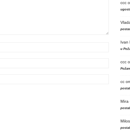
ccc
o
ugosti
Vlad
postav
Ivan
u Poža
ccc
o
Požare
cc
o
posta
Mira
posta
Milos
posta