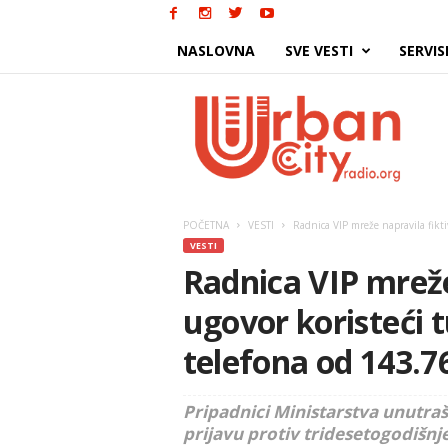
NASLOVNA
SVE VESTI
SERVIS
Urban
City
POČETNA
VESTI
Radnica VIP mreže napravila fikti
VESTI
Radnica VIP mreže
ugovor koristeći 
telefona od 143.7
Pripadnici Ministarstva unutraš
prijavu protiv tridesetogodišn