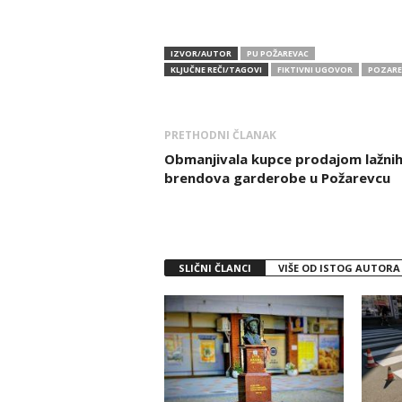
IZVOR/AUTOR
PU POŽAREVAC
KLJUČNE REČI/TAGOVI
FIKTIVNI UGOVOR
POZARE
PRETHODNI ČLANAK
Obmanjivala kupce prodajom lažni
brendova garderobe u Požarevcu
SLIČNI ČLANCI
VIŠE OD ISTOG AUTORA