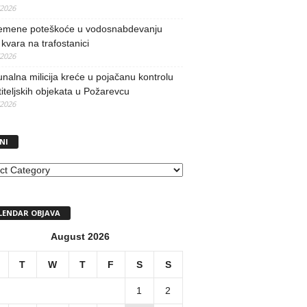
/2026
remene poteškoće u vodosnabdevanju
kvara na trafostanici
/2026
alna milicija kreće u pojačanu kontrolu
iteljskih objekata u Požarevcu
/2026
NI
I
LENDAR OBJAVA
August 2026
T
W
T
F
S
S
1
2