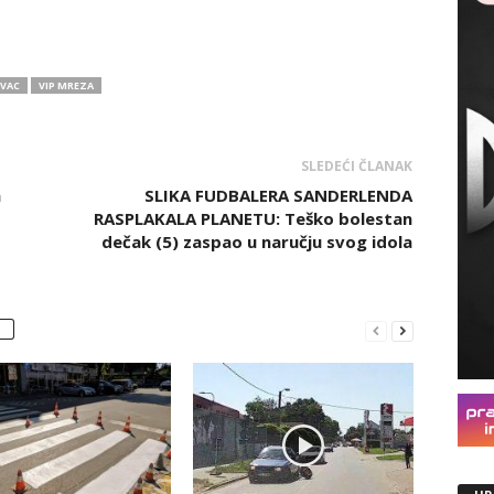
VAC
VIP MREZA
SLEDEĆI ČLANAK
h
SLIKA FUDBALERA SANDERLENDA
RASPLAKALA PLANETU: Teško bolestan
dečak (5) zaspao u naručju svog idola