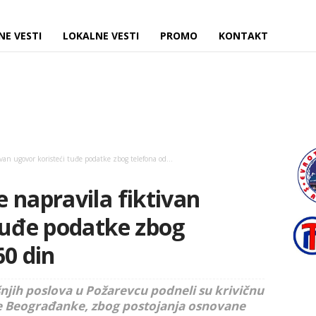
NE VESTI
LOKALNE VESTI
PROMO
KONTAKT
van ugovor koristeći tuđe podatke zbog telefona od...
 napravila fiktivan
tuđe podatke zbog
60 din
njih poslova u Požarevcu podneli su krivičnu
je Beograđanke, zbog postojanja osnovane