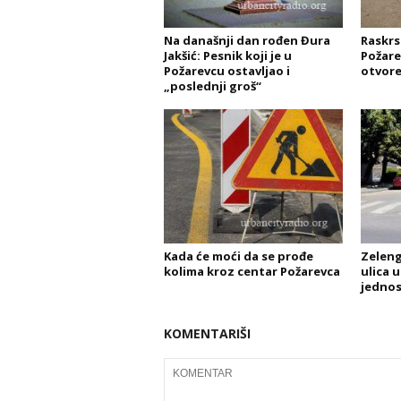
Na današnji dan rođen Đura
Raskrs
Jakšić: Pesnik koji je u
Požare
Požarevcu ostavljao i
otvore
„poslednji groš“
Kada će moći da se prođe
Zeleng
kolima kroz centar Požarevca
ulica 
jedno
KOMENTARIŠI