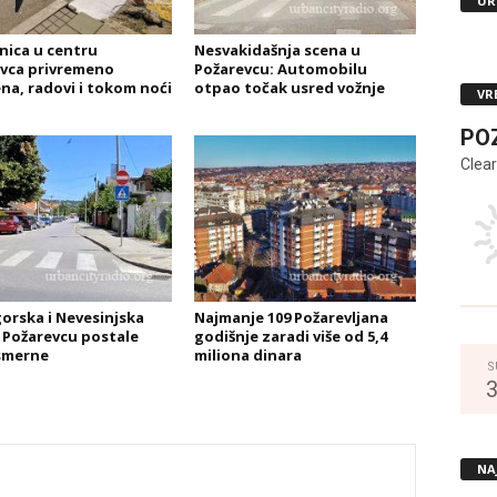
UR
nica u centru
Nesvakidašnja scena u
vca privremeno
Požarevcu: Automobilu
na, radovi i tokom noći
otpao točak usred vožnje
VR
PO
Clear
orska i Nevesinjska
Najmanje 109 Požarevljana
u Požarevcu postale
godišnje zaradi više od 5,4
smerne
miliona dinara
S
NA