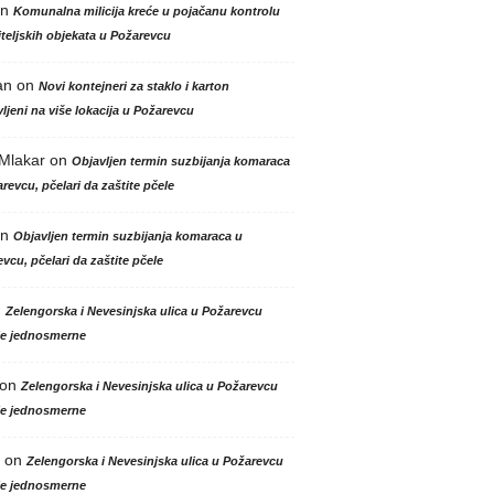
n
Komunalna milicija kreće u pojačanu kontrolu
teljskih objekata u Požarevcu
an
on
Novi kontejneri za staklo i karton
ljeni na više lokacija u Požarevcu
 Mlakar
on
Objavljen termin suzbijanja komaraca
revcu, pčelari da zaštite pčele
n
Objavljen termin suzbijanja komaraca u
vcu, pčelari da zaštite pčele
n
Zelengorska i Nevesinjska ulica u Požarevcu
le jednosmerne
on
Zelengorska i Nevesinjska ulica u Požarevcu
le jednosmerne
on
Zelengorska i Nevesinjska ulica u Požarevcu
le jednosmerne