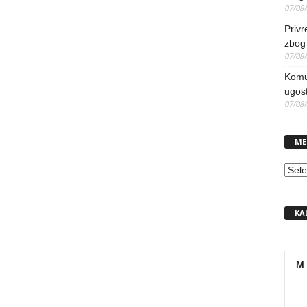
07/08
Priv
zbog 
07/08
Komun
ugost
07/08
ME
MEN
KA
M