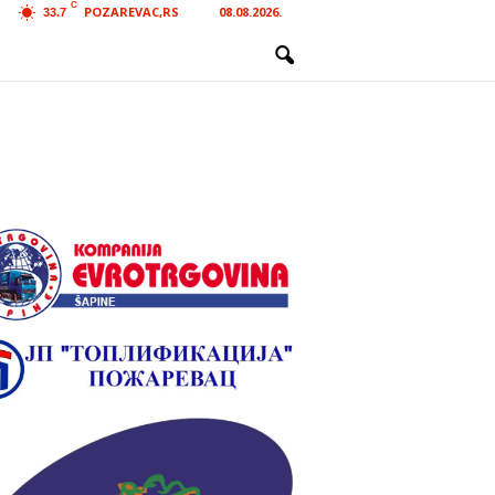
C
POZAREVAC,RS
08.08.2026.
33.7