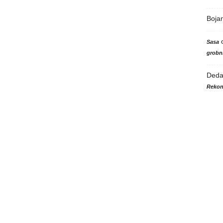
Boja
Sasa
grobni
Ded
Rekon