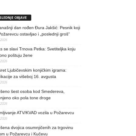
SLEDNJE OBJAVE
našnji dan rođen Đura Jakšić: Pesnik koji
Požarevcu ostavljao i „poslednji groš“
/2026
 se slavi Trnova Petka: Svetiteljka koju
bno poštuju žene
/2026
ret Ljubičevskim konjičkim igrama:
fikacije za višeboj 16. avgusta
/2026
šeno šest osoba kod Smedereva,
njeno oko pola tone droge
/2026
mljivanje ATV/KVAD vozila u Požarevcu
/2026
ena dvojica osumnjičenih za trgovinu
om u Požarevcu i Kučevu