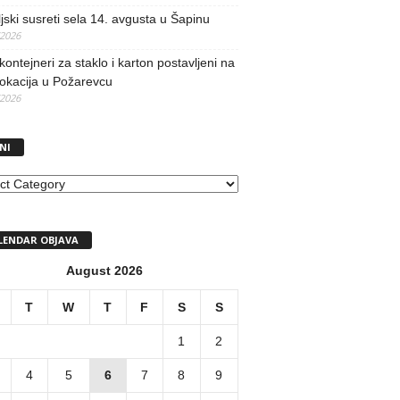
jski susreti sela 14. avgusta u Šapinu
/2026
kontejneri za staklo i karton postavljeni na
lokacija u Požarevcu
/2026
NI
I
LENDAR OBJAVA
August 2026
T
W
T
F
S
S
1
2
4
5
6
7
8
9