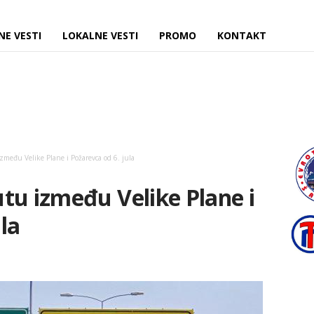
NE VESTI
LOKALNE VESTI
PROMO
KONTAKT
zmeđu Velike Plane i Požarevca od 6. jula
tu između Velike Plane i
la