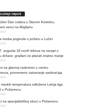
SLEDNJE OBJAVE
ežen Dan rudara u Starom Kostolcu,
ženi venci na Majdanu
/2026
 osoba poginula u požaru u Lučici
/2026
. avgusta 18 novih lekova na recept o
u države, građani će plaćati znatno manje
/2026
i na glavnoj raskrsnici u centru
revca, privremeno zatvaranje saobraćaja
/2026
visokih temperatura odložena Letnja liga
 u Požarevcu
/2026
ci na specijalističkoj obuci u Požarevcu
/2026