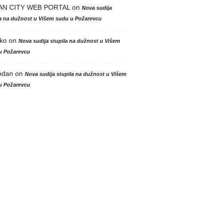
AN CITY WEB PORTAL
on
Nova sudija
la na dužnost u Višem sudu u Požarevcu
ko
on
Nova sudija stupila na dužnost u Višem
u Požarevcu
odan
on
Nova sudija stupila na dužnost u Višem
u Požarevcu