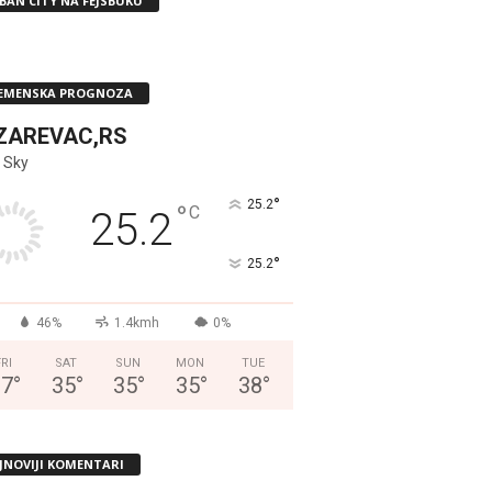
BAN CITY NA FEJSBUKU
EMENSKA PROGNOZA
ZAREVAC,RS
 Sky
°
25.2
°
C
25.2
°
25.2
46%
1.4kmh
0%
FRI
SAT
SUN
MON
TUE
37
°
35
°
35
°
35
°
38
°
JNOVIJI KOMENTARI