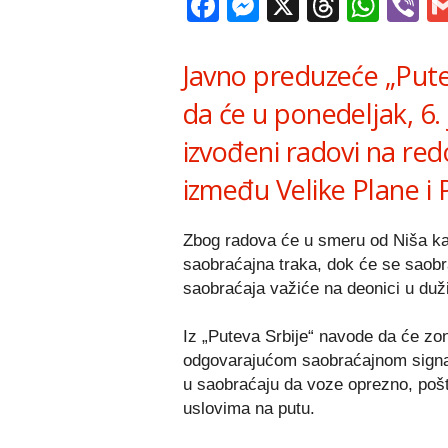
Facebook
Messenger
X
Thread
Wha
V
Javno preduzeće „Putev
da će u ponedeljak, 6. 
izvođeni radovi na r
između Velike Plane i 
Zbog radova će u smeru od Niša ka
saobraćajna traka, dok će se saobr
saobraćaja važiće na deonici u duž
Iz „Puteva Srbije“ navode da će zo
odgovarajućom saobraćajnom signal
u saobraćaju da voze oprezno, poštu
uslovima na putu.