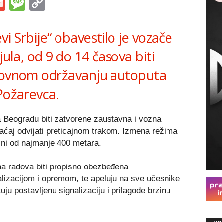
s
tsApp
iber
Gmail
Message
Copy
Link
i Srbije“ obavestilo je vozače
jula, od 9 do 14 časova biti
edovnom održavanju autoputa
Požarevca.
 Beogradu biti zatvorene zaustavna i vozna
aćaj odvijati preticajnom trakom. Izmena režima
ini od najmanje 400 metara.
na radova biti propisno obezbeđena
izacijom i opremom, te apeluju na sve učesnike
ju postavljenu signalizaciju i prilagode brzinu