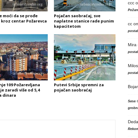
ccc
o
Požare
e moći da se prođe
Pojačan saobraćaj, sve
 kroz centar Požarevca
naplatne stanice rade punim
cc
o
kapacitetom
posta
Mira
posta
Milos
posta
je 109 Požarevljana
Putevi Srbije spremni za
Boja
e zaradi više od 5,4
pojačan saobraćaj
a dinara
Sasa
grobni
Ded
Rekon