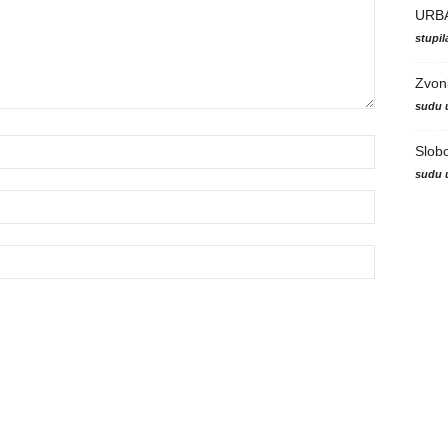
URB
stupi
Zvon
sudu 
Slob
sudu 