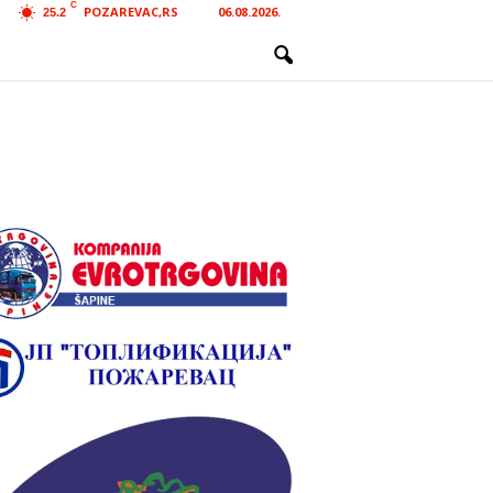
C
POZAREVAC,RS
06.08.2026.
25.2