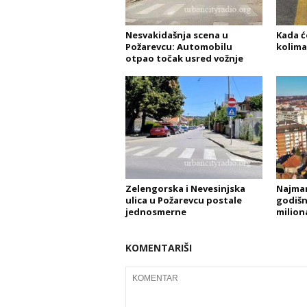
Nesvakidašnja scena u
Kada ć
Požarevcu: Automobilu
kolima
otpao točak usred vožnje
Zelengorska i Nevesinjska
Najman
ulica u Požarevcu postale
godišnj
jednosmerne
milion
KOMENTARIŠI