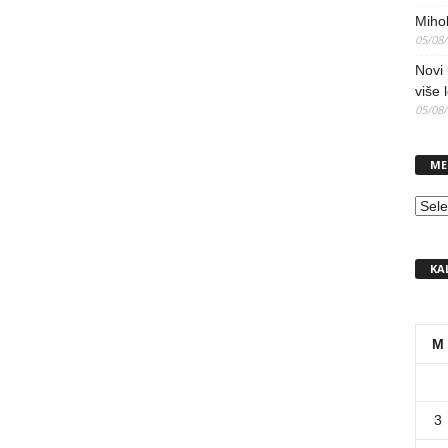
Mihol
05/08
Novi 
više 
05/08
ME
MEN
KA
M
3