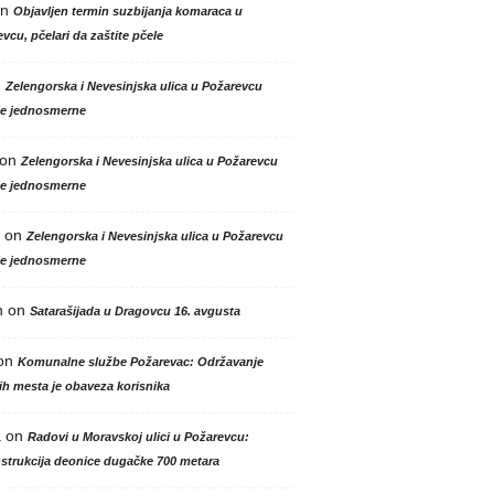
n
Objavljen termin suzbijanja komaraca u
vcu, pčelari da zaštite pčele
n
Zelengorska i Nevesinjska ulica u Požarevcu
le jednosmerne
on
Zelengorska i Nevesinjska ulica u Požarevcu
le jednosmerne
on
Zelengorska i Nevesinjska ulica u Požarevcu
le jednosmerne
n
on
Satarašijada u Dragovcu 16. avgusta
on
Komunalne službe Požarevac: Održavanje
h mesta je obaveza korisnika
a
on
Radovi u Moravskoj ulici u Požarevcu:
strukcija deonice dugačke 700 metara