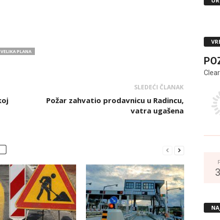
UR
VR
VELIKA PLANA
PO
Clear
SLEDEĆI ČLANAK
koj
Požar zahvatio prodavnicu u Radincu,
vatra ugašena
NA