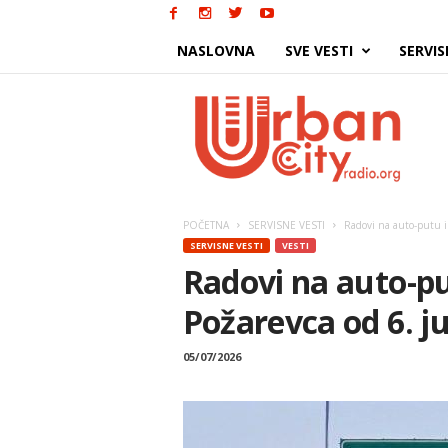
NASLOVNA
SVE VESTI
SERVIS
Urban
City
POČETNA
SERVISNE VESTI
Radovi na auto-putu i
SERVISNE VESTI
VESTI
Radovi na auto-pu
Požarevca od 6. ju
05/07/2026