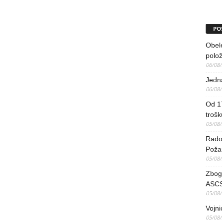
PO
Obel
polo
06/08
Jedna
06/08
Od 17
trošk
05/08
Radov
Poža
05/08
Zbog 
ASCS
05/08
Vojni
05/08