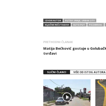
IZVOR/AUTOR
PUTEVI SRBIJE, URBAN CITY
KLJUČNE REČI/TAGOVI
AUTO PUT
POZAREVAC
PRETHODNI ČLANAK
Matija Bećković gostuje u Golubač
tvrđavi
SLIČNI ČLANCI
VIŠE OD ISTOG AUTORA