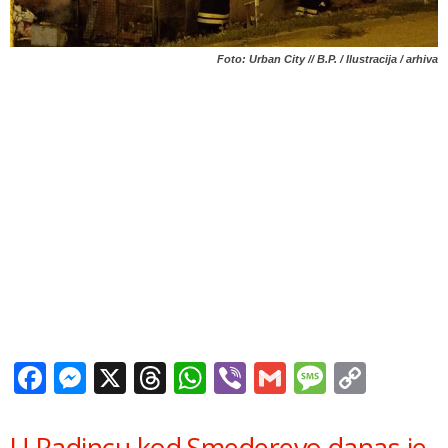
Foto: Urban City // B.P. / Ilustracija / arhiva
Facebook
Messenger
X
Threads
WhatsApp
Viber
Gmail
Messag
Copy
Link
U Radincu kod Smederevo danas je