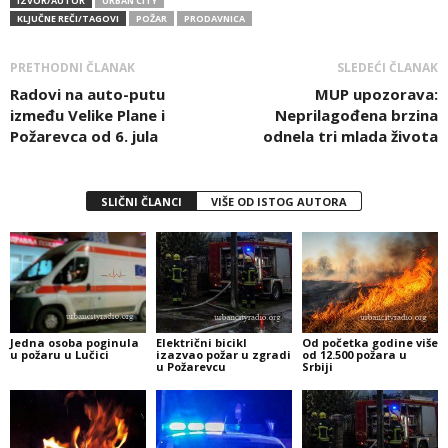
IZVOR/AUTOR
URBAN CITY
KLJUČNE REČI/TAGOVI
POŽAR
PRODAVNICA
PRETHODNI ČLANAK
SLEDEĆI ČLANAK
Radovi na auto-putu
MUP upozorava:
između Velike Plane i
Neprilagođena brzina
Požarevca od 6. jula
odnela tri mlada života
SLIČNI ČLANCI
VIŠE OD ISTOG AUTORA
Jedna osoba poginula
Električni bicikl
Od početka godine više
u požaru u Lučici
izazvao požar u zgradi
od 12.500 požara u
u Požarevcu
Srbiji