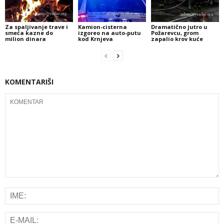
Za spaljivanje trave i
Kamion-cisterna
Dramatično jutro u
smeća kazne do
izgoreo na auto-putu
Požarevcu, grom
milion dinara
kod Krnjeva
zapalio krov kuće
KOMENTARIŠI