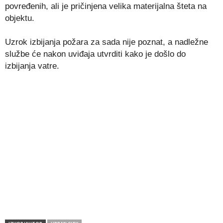
povređenih, ali je pričinjena velika materijalna šteta na
objektu.
Uzrok izbijanja požara za sada nije poznat, a nadležne
službe će nakon uviđaja utvrditi kako je došlo do
izbijanja vatre.