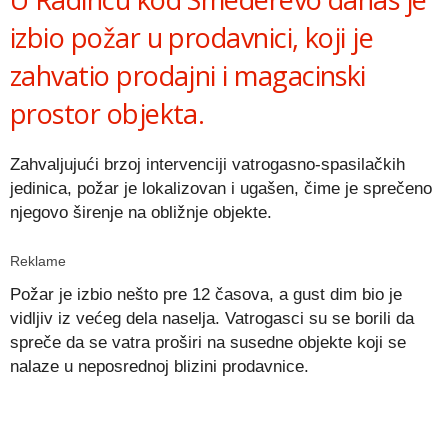
izbio požar u prodavnici, koji je
zahvatio prodajni i magacinski
prostor objekta.
Zahvaljujući brzoj intervenciji vatrogasno-spasilačkih
jedinica, požar je lokalizovan i ugašen, čime je sprečeno
njegovo širenje na obližnje objekte.
Reklame
Požar je izbio nešto pre 12 časova, a gust dim bio je
vidljiv iz većeg dela naselja. Vatrogasci su se borili da
spreče da se vatra proširi na susedne objekte koji se
nalaze u neposrednoj blizini prodavnice.