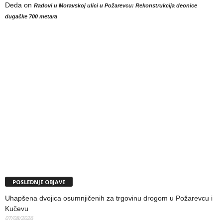
Deda
on
Radovi u Moravskoj ulici u Požarevcu: Rekonstrukcija deonice
dugačke 700 metara
POSLEDNJE OBJAVE
Uhapšena dvojica osumnjičenih za trgovinu drogom u Požarevcu i
Kučevu
07/08/2026