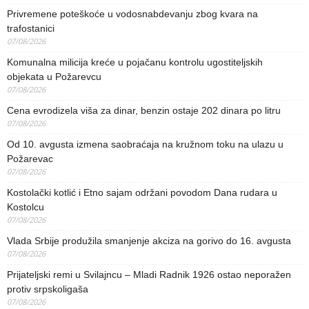
Privremene poteškoće u vodosnabdevanju zbog kvara na
trafostanici
07/08/2026
Komunalna milicija kreće u pojačanu kontrolu ugostiteljskih
objekata u Požarevcu
07/08/2026
Cena evrodizela viša za dinar, benzin ostaje 202 dinara po litru
07/08/2026
Od 10. avgusta izmena saobraćaja na kružnom toku na ulazu u
Požarevac
07/08/2026
Kostolački kotlić i Etno sajam održani povodom Dana rudara u
Kostolcu
07/08/2026
Vlada Srbije produžila smanjenje akciza na gorivo do 16. avgusta
07/08/2026
Prijateljski remi u Svilajncu – Mladi Radnik 1926 ostao neporažen
protiv srpskoligaša
07/08/2026