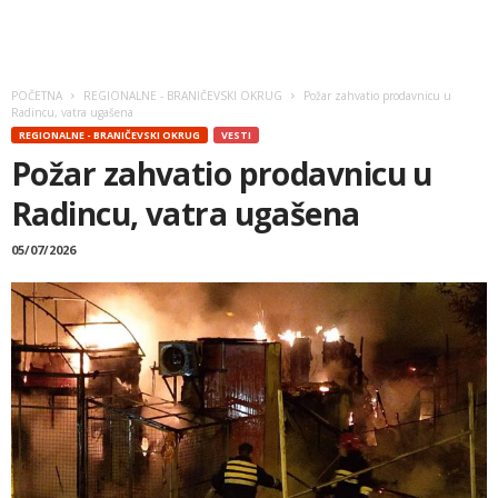
POČETNA
REGIONALNE - BRANIČEVSKI OKRUG
Požar zahvatio prodavnicu u
Radincu, vatra ugašena
REGIONALNE - BRANIČEVSKI OKRUG
VESTI
Požar zahvatio prodavnicu u
Radincu, vatra ugašena
05/07/2026