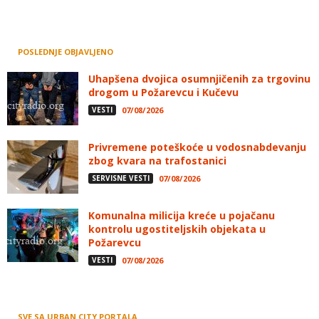
POSLEDNJE OBJAVLJENO
Uhapšena dvojica osumnjičenih za trgovinu
drogom u Požarevcu i Kučevu
VESTI
07/08/2026
Privremene poteškoće u vodosnabdevanju
zbog kvara na trafostanici
SERVISNE VESTI
07/08/2026
Komunalna milicija kreće u pojačanu
kontrolu ugostiteljskih objekata u
Požarevcu
VESTI
07/08/2026
SVE SA URBAN CITY PORTALA