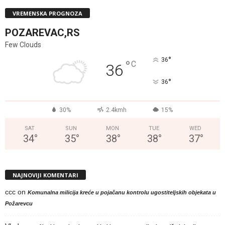
VREMENSKA PROGNOZA
POZAREVAC,RS
Few Clouds
°
36
°
C
36
°
36
30%
2.4kmh
15%
SAT
SUN
MON
TUE
WED
34
°
35
°
38
°
38
°
37
°
NAJNOVIJI KOMENTARI
ccc
on
Komunalna milicija kreće u pojačanu kontrolu ugostiteljskih objekata u
Požarevcu