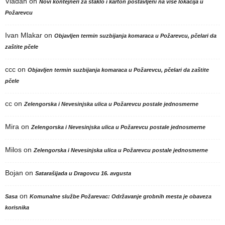
Vladan
on
Novi kontejneri za staklo i karton postavljeni na više lokacija u
Požarevcu
Ivan Mlakar
on
Objavljen termin suzbijanja komaraca u Požarevcu, pčelari da
zaštite pčele
ccc
on
Objavljen termin suzbijanja komaraca u Požarevcu, pčelari da zaštite
pčele
cc
on
Zelengorska i Nevesinjska ulica u Požarevcu postale jednosmerne
Mira
on
Zelengorska i Nevesinjska ulica u Požarevcu postale jednosmerne
Milos
on
Zelengorska i Nevesinjska ulica u Požarevcu postale jednosmerne
Bojan
on
Satarašijada u Dragovcu 16. avgusta
on
Sasa
Komunalne službe Požarevac: Održavanje grobnih mesta je obaveza
korisnika