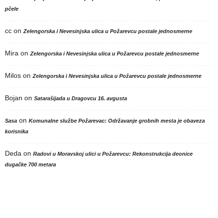
pčele
cc
on
Zelengorska i Nevesinjska ulica u Požarevcu postale jednosmerne
Mira
on
Zelengorska i Nevesinjska ulica u Požarevcu postale jednosmerne
Milos
on
Zelengorska i Nevesinjska ulica u Požarevcu postale jednosmerne
Bojan
on
Satarašijada u Dragovcu 16. avgusta
on
Sasa
Komunalne službe Požarevac: Održavanje grobnih mesta je obaveza
korisnika
Deda
on
Radovi u Moravskoj ulici u Požarevcu: Rekonstrukcija deonice
dugačke 700 metara