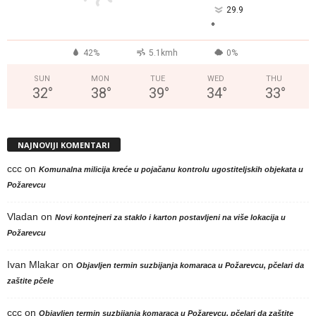
29.9
°
42%
5.1kmh
0%
SUN
MON
TUE
WED
THU
32
°
38
°
39
°
34
°
33
°
NAJNOVIJI KOMENTARI
ccc
on
Komunalna milicija kreće u pojačanu kontrolu ugostiteljskih objekata u
Požarevcu
Vladan
on
Novi kontejneri za staklo i karton postavljeni na više lokacija u
Požarevcu
Ivan Mlakar
on
Objavljen termin suzbijanja komaraca u Požarevcu, pčelari da
zaštite pčele
ccc
on
Objavljen termin suzbijanja komaraca u Požarevcu, pčelari da zaštite