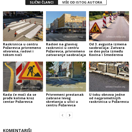
SLIČNI ČLANCI
VIŠE OD ISTOG AUTORA
Raskrsnica u centru
Radovi na glavnoj
Od 3. avgusta izmena
Požarevca privremeno
raskrsnici u centru
saobraćaja: Zatvara
otvorena, radovi i
Požarevca, privremeno
se deo puta između
tokom noći
zatvaranje saobraćaja
Kovina i Smedereva
Kada će moći da se
Privremeni prestanak
U toku obnova jedne
prođe kolima kroz
zabrane levog
od najprometnijih
centar Požarevca
skretanja u ulici u
raskrsnica u Požarevcu
centru Požarevca
KOMENTARIŠI