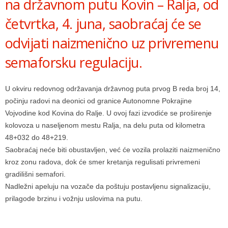
na državnom putu Kovin – Ralja, od
četvrtka, 4. juna, saobraćaj će se
odvijati naizmenično uz privremenu
semaforsku regulaciju.
U okviru redovnog održavanja državnog puta prvog B reda broj 14,
počinju radovi na deonici od granice Autonomne Pokrajine
Vojvodine kod Kovina do Ralje. U ovoj fazi izvodiće se proširenje
kolovoza u naseljenom mestu Ralja, na delu puta od kilometra
48+032 do 48+219.
Saobraćaj neće biti obustavljen, već će vozila prolaziti naizmenično
kroz zonu radova, dok će smer kretanja regulisati privremeni
gradilišni semafori.
Nadležni apeluju na vozače da poštuju postavljenu signalizaciju,
prilagode brzinu i vožnju uslovima na putu.