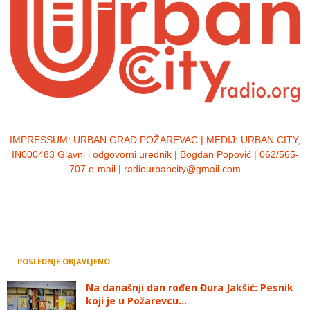
IMPRESSUM:
URBAN GRAD POŽAREVAC | MEDIJ: URBAN CITY,
IN000483 Glavni i odgovorni urednik | Bogdan Popović | 062/565-
707 e-mail | radiourbancity@gmail.com
POSLEDNJE OBJAVLJENO
Na današnji dan rođen Đura Jakšić: Pesnik
koji je u Požarevcu...