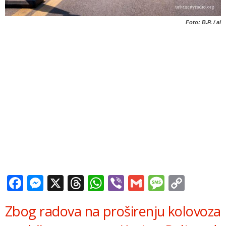
Foto: B.P. / ai
Facebook
Messenger
X
Threads
WhatsApp
Viber
Gmail
Messag
Copy
Link
Zbog radova na proširenju kolovoza