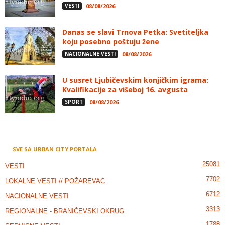
VESTI
08/08/2026
Danas se slavi Trnova Petka: Svetiteljka
koju posebno poštuju žene
NACIONALNE VESTI
08/08/2026
U susret Ljubičevskim konjičkim igrama:
Kvalifikacije za višeboj 16. avgusta
SPORT
08/08/2026
SVE SA URBAN CITY PORTALA
25081
VESTI
7702
LOKALNE VESTI // POŽAREVAC
6712
NACIONALNE VESTI
3313
REGIONALNE - BRANIČEVSKI OKRUG
1788