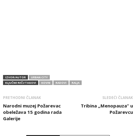
IZVOR/AUTOR
URBAN CITY
KLJUČNE REČI/TAGOVI
KOVIN
RADOVI
RALJA
PRETHODNI ČLANAK
SLEDEĆI ČLANAK
Narodni muzej Požarevac
Tribina „Menopauza“ u
obeležava 15 godina rada
Požarevcu
Galerije