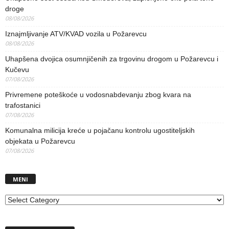
droge
08/08/2026
Iznajmljivanje ATV/KVAD vozila u Požarevcu
08/08/2026
Uhapšena dvojica osumnjičenih za trgovinu drogom u Požarevcu i
Kučevu
07/08/2026
Privremene poteškoće u vodosnabdevanju zbog kvara na
trafostanici
07/08/2026
Komunalna milicija kreće u pojačanu kontrolu ugostiteljskih
objekata u Požarevcu
07/08/2026
MENI
MENI