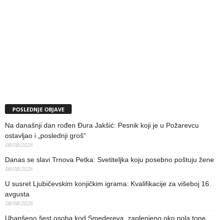
POSLEDNJE OBJAVE
Na današnji dan rođen Đura Jakšić: Pesnik koji je u Požarevcu
ostavljao i „poslednji groš“
08/08/2026
Danas se slavi Trnova Petka: Svetiteljka koju posebno poštuju žene
08/08/2026
U susret Ljubičevskim konjičkim igrama: Kvalifikacije za višeboj 16.
avgusta
08/08/2026
Uhapšeno šest osoba kod Smedereva, zaplenjeno oko pola tone