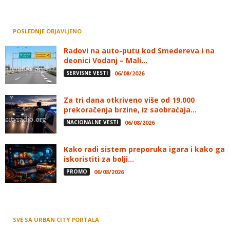
POSLEDNJE OBJAVLJENO
Radovi na auto-putu kod Smedereva i na
deonici Vodanj – Mali...
SERVISNE VESTI
06/08/2026
Za tri dana otkriveno više od 19.000
prekoračenja brzine, iz saobraćaja...
NACIONALNE VESTI
06/08/2026
Kako radi sistem preporuka igara i kako ga
iskoristiti za bolji...
PROMO
06/08/2026
SVE SA URBAN CITY PORTALA