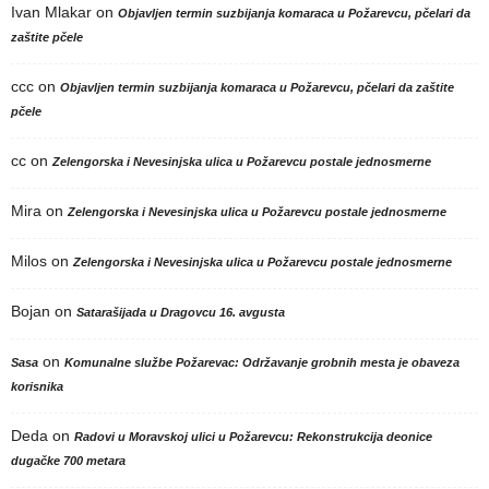
Ivan Mlakar
on
Objavljen termin suzbijanja komaraca u Požarevcu, pčelari da
zaštite pčele
ccc
on
Objavljen termin suzbijanja komaraca u Požarevcu, pčelari da zaštite
pčele
cc
on
Zelengorska i Nevesinjska ulica u Požarevcu postale jednosmerne
Mira
on
Zelengorska i Nevesinjska ulica u Požarevcu postale jednosmerne
Milos
on
Zelengorska i Nevesinjska ulica u Požarevcu postale jednosmerne
Bojan
on
Satarašijada u Dragovcu 16. avgusta
on
Sasa
Komunalne službe Požarevac: Održavanje grobnih mesta je obaveza
korisnika
Deda
on
Radovi u Moravskoj ulici u Požarevcu: Rekonstrukcija deonice
dugačke 700 metara