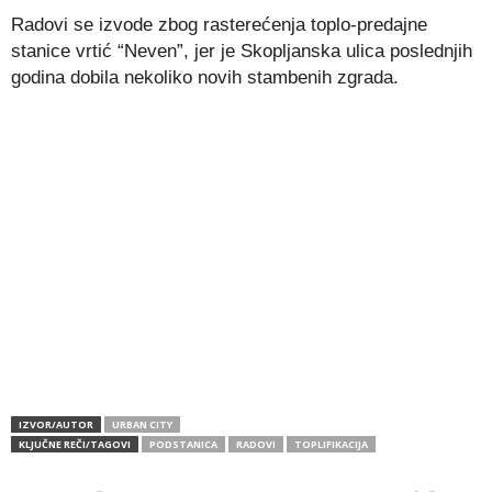
Radovi se izvode zbog rasterećenja toplo-predajne
stanice vrtić “Neven”, jer je Skopljanska ulica poslednjih
godina dobila nekoliko novih stambenih zgrada.
IZVOR/AUTOR
URBAN CITY
KLJUČNE REČI/TAGOVI
PODSTANICA
RADOVI
TOPLIFIKACIJA