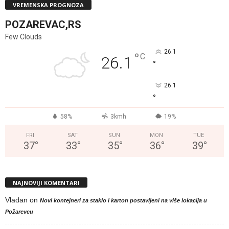
VREMENSKA PROGNOZA
POZAREVAC,RS
Few Clouds
26.1
°
C
26.1
°
26.1
°
58%
3kmh
19%
FRI
SAT
SUN
MON
TUE
37
°
33
°
35
°
36
°
39
°
NAJNOVIJI KOMENTARI
Vladan
on
Novi kontejneri za staklo i karton postavljeni na više lokacija u
Požarevcu