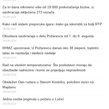
Za tri dana otkriveno više od 19.000 prekoračenja brzine, iz
saobraćaja isključena 273 vozača
06/08/2026
Kako radi sistem preporuka igara i kako ga iskoristiti za bolji RTP
06/08/2026
Obustava saobraćaja u delu Požarevca od 7. do 9. avgusta
06/08/2026
RHMZ upozorava: U Požarevcu danas oko 38 stepeni, toplotni
talas se nastavlja i sledeće nedelje
06/08/2026
Rad na visokim temperaturama: Šta poslodavci moraju da
obezbede radnicima i kome se prijavljuju nepravilnosti
06/08/2026
Obeležen Dan rudara u Starom Kostolcu, položeni venci na
Majdanu
06/08/2026
Jedna osoba poginula u požaru u Lučici
06/08/2026