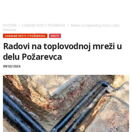
POČETNA
LOKALNE VESTI // POŽAREVAC
Radovi na toplovodnoj mreži u delu
Požarevca
LOKALNE VESTI // POŽAREVAC
VESTI
Radovi na toplovodnoj mreži u
delu Požarevca
09/02/2024