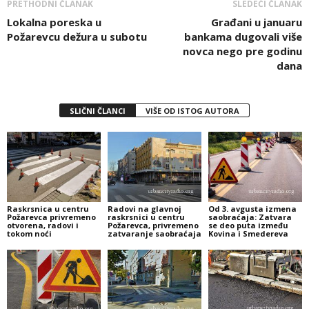
PRETHODNI ČLANAK
SLEDEĆI ČLANAK
Lokalna poreska u
Građani u januaru
Požarevcu dežura u subotu
bankama dugovali više
novca nego pre godinu
dana
SLIČNI ČLANCI
VIŠE OD ISTOG AUTORA
Raskrsnica u centru
Radovi na glavnoj
Od 3. avgusta izmena
Požarevca privremeno
raskrsnici u centru
saobraćaja: Zatvara
otvorena, radovi i
Požarevca, privremeno
se deo puta između
tokom noći
zatvaranje saobraćaja
Kovina i Smedereva