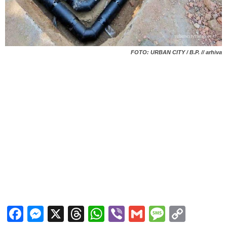
FOTO: URBAN CITY / B.P. // arhiva
Facebook
Messenger
X
Threads
WhatsApp
Viber
Gmail
Messag
Copy