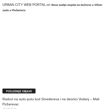
URBAN CITY WEB PORTAL
on
Nova sudija stupila na dužnost u Višem
sudu u Požarevcu
POSLEDNJE OBJAVE
Radovi na auto-putu kod Smedereva i na deonici Vodanj – Mali
Požarevac
06/08/2026