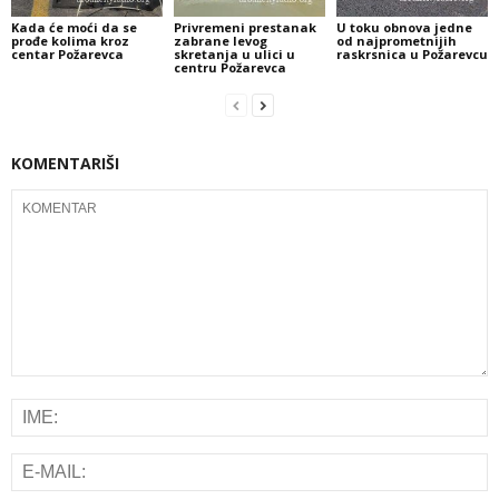
Kada će moći da se
Privremeni prestanak
U toku obnova jedne
prođe kolima kroz
zabrane levog
od najprometnijih
centar Požarevca
skretanja u ulici u
raskrsnica u Požarevcu
centru Požarevca
KOMENTARIŠI