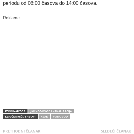
periodu od 08:00 časova do 14:00 časova.
Reklame
IZVOR/AUTOR
JKP VODOVOD I KANALIZACIJA
KLJUČNE REČI/TAGOVI
KVAR
VODOVOD
PRETHODNI ČLANAK
SLEDEĆI ČLANAK