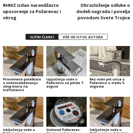
RHMZ izdao narandžasto
Obrazloženje odluke o
upozorenje za Požarevac i
dodeli nagrada i povelja
okrug
povodom Svete Trojice
SLIČNI ČLANCI
VIŠE OD ISTOG AUTORA
Privremene poteškoće
Isjljučenja vode u
Bez vode pet ulica u
u vodosnabdevanju
Požarevcu za petak 7.
Požarevcu u sredu 5.
zbog kvara na
avgust
avgusta
trafostanici
Isključenja vode u
Vodovod Požarevac:
Isključenja vode u