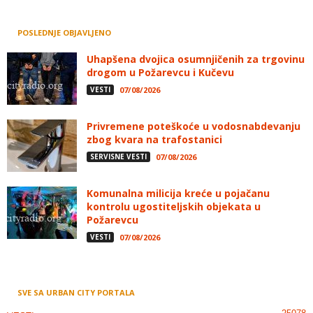
POSLEDNJE OBJAVLJENO
Uhapšena dvojica osumnjičenih za trgovinu
drogom u Požarevcu i Kučevu
VESTI
07/08/2026
Privremene poteškoće u vodosnabdevanju
zbog kvara na trafostanici
SERVISNE VESTI
07/08/2026
Komunalna milicija kreće u pojačanu
kontrolu ugostiteljskih objekata u
Požarevcu
VESTI
07/08/2026
SVE SA URBAN CITY PORTALA