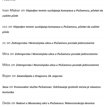
Ivan Mlakar
on
Objavljen termin suzbijanja komaraca u Požarevcu, pčelari da
zaštite pčele
ccc
on
Objavljen termin suzbijanja komaraca u Požarevcu, pčelari da zaštite
pčele
cc
on
Zelengorska i Nevesinjska ulica u Požarevcu postale jednosmerne
Mira
on
Zelengorska i Nevesinjska ulica u Požarevcu postale jednosmerne
Milos
on
Zelengorska i Nevesinjska ulica u Požarevcu postale jednosmerne
Bojan
on
Satarašijada u Dragovcu 16. avgusta
on
Sasa
Komunalne službe Požarevac: Održavanje grobnih mesta je obaveza
korisnika
Deda
on
Radovi u Moravskoj ulici u Požarevcu: Rekonstrukcija deonice