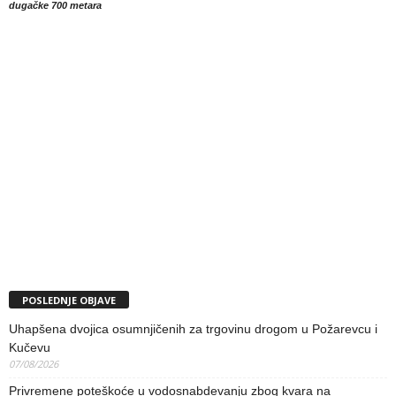
dugačke 700 metara
POSLEDNJE OBJAVE
Uhapšena dvojica osumnjičenih za trgovinu drogom u Požarevcu i
Kučevu
07/08/2026
Privremene poteškoće u vodosnabdevanju zbog kvara na