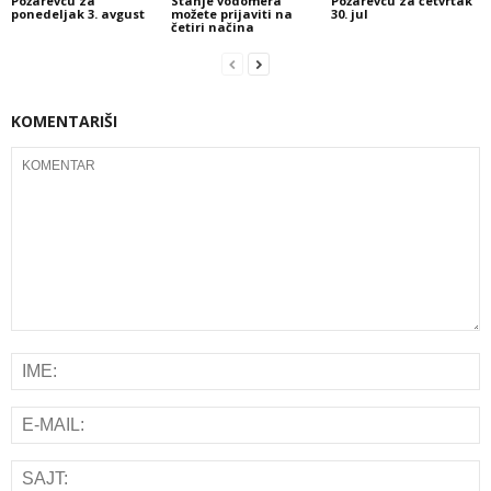
Požarevcu za
Stanje vodomera
Požarevcu za četvrtak
ponedeljak 3. avgust
možete prijaviti na
30. jul
četiri načina
KOMENTARIŠI