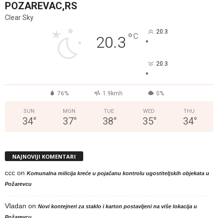
POZAREVAC,RS
Clear Sky
20.3
°
C
20.3
°
20.3
°
76%
1.9kmh
0%
SUN
MON
TUE
WED
THU
34
°
37
°
38
°
35
°
34
°
NAJNOVIJI KOMENTARI
ccc
on
Komunalna milicija kreće u pojačanu kontrolu ugostiteljskih objekata u
Požarevcu
Vladan
on
Novi kontejneri za staklo i karton postavljeni na više lokacija u
Požarevcu