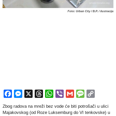
Foto: Urban City / B.P. / ilustracija
Facebook
Messenger
X
Threads
WhatsApp
Viber
Gmail
Messag
Copy
Link
Zbog radova na mreži bez vode će biti potrošači u ulici
Majakovskog (od Roze Luksemburg do VI tenkovske) u