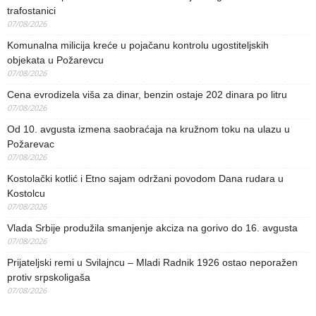
trafostanici
07/08/2026
Komunalna milicija kreće u pojačanu kontrolu ugostiteljskih
objekata u Požarevcu
07/08/2026
Cena evrodizela viša za dinar, benzin ostaje 202 dinara po litru
07/08/2026
Od 10. avgusta izmena saobraćaja na kružnom toku na ulazu u
Požarevac
07/08/2026
Kostolački kotlić i Etno sajam održani povodom Dana rudara u
Kostolcu
07/08/2026
Vlada Srbije produžila smanjenje akciza na gorivo do 16. avgusta
07/08/2026
Prijateljski remi u Svilajncu – Mladi Radnik 1926 ostao neporažen
protiv srpskoligaša
07/08/2026