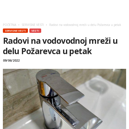
POČETNA
SERVISNE VESTI
Radovi na vodovodnoj mreži u delu Požarevca u petak
SERVISNE VESTI
VESTI
Radovi na vodovodnoj mreži u
delu Požarevca u petak
09/06/2022