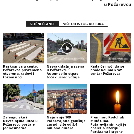
u Požarevcu
SLIČNI ČLANCI
VIŠE OD ISTOG AUTORA
Raskrsnica u centru
Nesvakidašnja scena
Kada će moći da se
Požarevca privremeno
u Požarevcu:
prođe kolima kroz
otvorena, radovi i
Automobilu otpao
centar Požarevca
tokom noći
točak usred vožnje
Zelengorska i
Najmanje 109
Preminuo Rodoljub
Nevesinjska ulica u
Požarevljana godišnje
Milić Giba,
Požarevcu postale
zaradi više od 5,4
Požarevljanin koji je
jednosmerne
miliona dinara
obeležio istoriju
Partizana i srpske