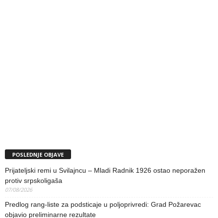
POSLEDNJE OBJAVE
Prijateljski remi u Svilajncu – Mladi Radnik 1926 ostao neporažen
protiv srpskoligaša
07/08/2026
Predlog rang-liste za podsticaje u poljoprivredi: Grad Požarevac
objavio preliminarne rezultate