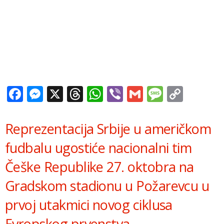
Facebook
Messenger
X
Threads
WhatsApp
Viber
Gmail
Messag
Copy
Link
Reprezentacija Srbije u američkom
fudbalu ugostiće nacionalni tim
Češke Republike 27. oktobra na
Gradskom stadionu u Požarevcu u
prvoj utakmici novog ciklusa
Evropskog prvenstva.