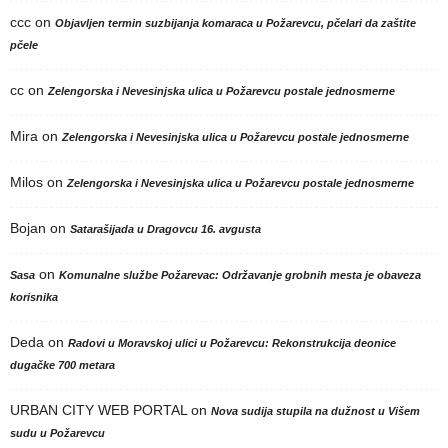
ccc
on
Objavljen termin suzbijanja komaraca u Požarevcu, pčelari da zaštite
pčele
cc
on
Zelengorska i Nevesinjska ulica u Požarevcu postale jednosmerne
Mira
on
Zelengorska i Nevesinjska ulica u Požarevcu postale jednosmerne
Milos
on
Zelengorska i Nevesinjska ulica u Požarevcu postale jednosmerne
Bojan
on
Satarašijada u Dragovcu 16. avgusta
on
Sasa
Komunalne službe Požarevac: Održavanje grobnih mesta je obaveza
korisnika
Deda
on
Radovi u Moravskoj ulici u Požarevcu: Rekonstrukcija deonice
dugačke 700 metara
URBAN CITY WEB PORTAL
on
Nova sudija stupila na dužnost u Višem
sudu u Požarevcu