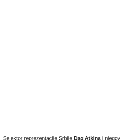
Selektor reprezentacije Srbije
Dag Atkins
i njegov