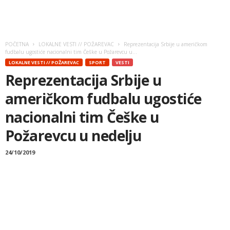
POČETNA
LOKALNE VESTI // POŽAREVAC
Reprezentacija Srbije u američkom
fudbalu ugostiće nacionalni tim Češke u Požarevcu u...
LOKALNE VESTI // POŽAREVAC
SPORT
VESTI
Reprezentacija Srbije u
američkom fudbalu ugostiće
nacionalni tim Češke u
Požarevcu u nedelju
24/10/2019