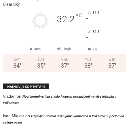
Clear Sky
32.2
°
C
32.2
°
32.2
°
40%
1kmh
7%
SAT
SUN
MON
TUE
WED
34
°
35
°
37
°
38
°
37
°
NAJNOVIJI KOMENTARI
Vladan
on
Novi kontejneri za staklo i karton postavljeni na više lokacija u
Požarevcu
Ivan Mlakar
on
Objavljen termin suzbijanja komaraca u Požarevcu, pčelari da
zaštite pčele