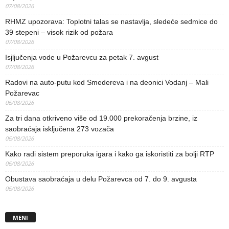
07/08/2026
RHMZ upozorava: Toplotni talas se nastavlja, sledeće sedmice do
39 stepeni – visok rizik od požara
07/08/2026
Isjljučenja vode u Požarevcu za petak 7. avgust
07/08/2026
Radovi na auto-putu kod Smedereva i na deonici Vodanj – Mali
Požarevac
06/08/2026
Za tri dana otkriveno više od 19.000 prekoračenja brzine, iz
saobraćaja isključena 273 vozača
06/08/2026
Kako radi sistem preporuka igara i kako ga iskoristiti za bolji RTP
06/08/2026
Obustava saobraćaja u delu Požarevca od 7. do 9. avgusta
06/08/2026
MENI