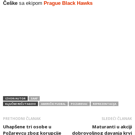
Češke
sa ekipom
Prague Black Hawks
IZVOR/AUTOR
SAAF
KLJUČNE REČI/TAGOVI
AMERIČKI FUDBAL
POZAREVAC
REPREZENTACIJA
PRETHODNI ČLANAK
SLEDEĆI ČLANAK
Uhapšene tri osobe u
Maturanti u akciji
Požarevcu zbog korupcije
dobrovoljnog davanja krvi