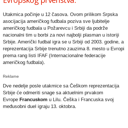
Utakmica počinje u 12 časova. Ovom prilikom Srpska
asocijacija američkog fudbala poziva sve ljubitelje
američkog fudbala u Požarevcu i Srbiji da podrže
nacionalni tim u borbi za novi najbolji plasman u istoriji
Srbije. Američki fudbal igra se u Srbiji od 2003. godine, a
reprezentacija Srbije trenutno zauzima 8. mesto u Evropi
prema rang listi IFAF (Internacionalne federacije
američkog fudbala).
Reklame
Dve nedelje posle utakmice sa Češkom reprezentacija
Srbije će odmeriti snage sa aktuelnim prvakom
Evrope
Francusk
om
u Lilu. Češka i Francuska svoj
međusobni duel igraju 13. oktobra.