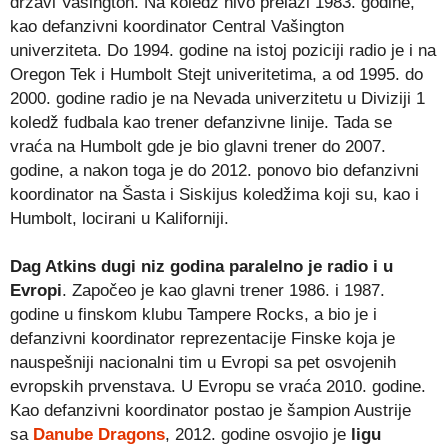
državi Vašington. Na koledž nivo prelazi 1983. godine,
kao defanzivni koordinator Central Vašington
univerziteta. Do 1994. godine na istoj poziciji radio je i na
Oregon Tek i Humbolt Stejt univeritetima, a od 1995. do
2000. godine radio je na Nevada univerzitetu u Diviziji 1
koledž fudbala kao trener defanzivne linije. Tada se
vraća na Humbolt gde je bio glavni trener do 2007.
godine, a nakon toga je do 2012. ponovo bio defanzivni
koordinator na Šasta i Siskijus koledžima koji su, kao i
Humbolt, locirani u Kaliforniji.
Dag Atkins
dugi niz godina paralelno je radio i u
Evropi
. Započeo je kao glavni trener 1986. i 1987.
godine u finskom klubu Tampere Rocks, a bio je i
defanzivni koordinator reprezentacije Finske koja je
nauspešniji nacionalni tim u Evropi sa pet osvojenih
evropskih prvenstava. U Evropu se vraća 2010. godine.
Kao defanzivni koordinator postao je šampion Austrije
sa
Danube Dragons
, 2012. godine osvojio je
ligu