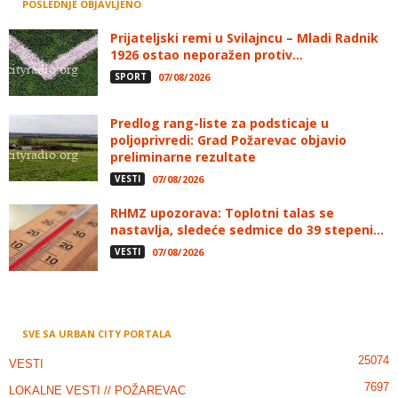
POSLEDNJE OBJAVLJENO
Prijateljski remi u Svilajncu – Mladi Radnik
1926 ostao neporažen protiv...
SPORT
07/08/2026
Predlog rang-liste za podsticaje u
poljoprivredi: Grad Požarevac objavio
preliminarne rezultate
VESTI
07/08/2026
RHMZ upozorava: Toplotni talas se
nastavlja, sledeće sedmice do 39 stepeni...
VESTI
07/08/2026
SVE SA URBAN CITY PORTALA
25074
VESTI
7697
LOKALNE VESTI // POŽAREVAC