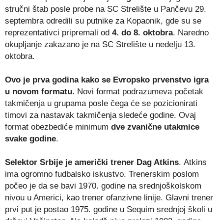
stručni štab posle probe na SC Strelište u Pančevu 29.
septembra odredili su putnike za Kopaonik, gde su se
reprezentativci pripremali od
4. do 8. oktobra
. Naredno
okupljanje zakazano je na SC Strelište u nedelju 13.
oktobra.
Ovo je prva godina kako se Evropsko prvenstvo igra
u novom formatu.
Novi format podrazumeva početak
takmičenja u grupama posle čega će se pozicionirati
timovi za nastavak takmičenja sledeće godine. Ovaj
format obezbediće minimum
dve
zvanične
utakmice
svake godine
.
Selektor Srbije je američki trener
Dag Atkins
. Atkins
ima ogromno fudbalsko iskustvo. Trenerskim poslom
počeo je da se bavi 1970. godine na srednjoškolskom
nivou u Americi, kao trener ofanzivne linije. Glavni trener
prvi put je postao 1975. godine u Sequim srednjoj školi u