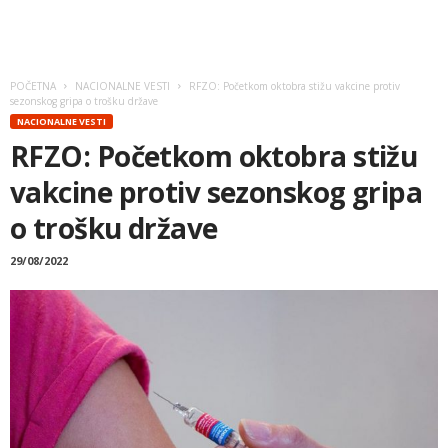
POČETNA
NACIONALNE VESTI
RFZO: Početkom oktobra stižu vakcine protiv
sezonskog gripa o trošku države
NACIONALNE VESTI
RFZO: Početkom oktobra stižu
vakcine protiv sezonskog gripa
o trošku države
29/08/2022