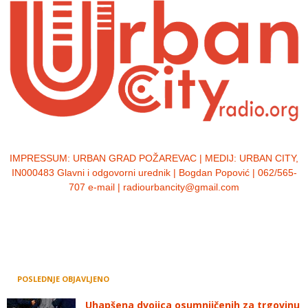
IMPRESSUM:
URBAN GRAD POŽAREVAC | MEDIJ: URBAN CITY,
IN000483 Glavni i odgovorni urednik | Bogdan Popović | 062/565-
707 e-mail | radiourbancity@gmail.com
POSLEDNJE OBJAVLJENO
Uhapšena dvojica osumnjičenih za trgovinu