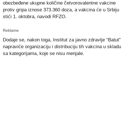
obezbeđene ukupne količine četvorovalentne vakcine
protiv gripa iznose 373.360 doza, a vakcina će u Srbiju
stići 1. oktobra, navodi RFZO.
Reklame
Dodaje se, nakon toga, Institut za javno zdravlje “Batut”
napraviće organizaciju i distribuciju tih vakcina u skladu
sa kategorijama, koje se nisu menjale.