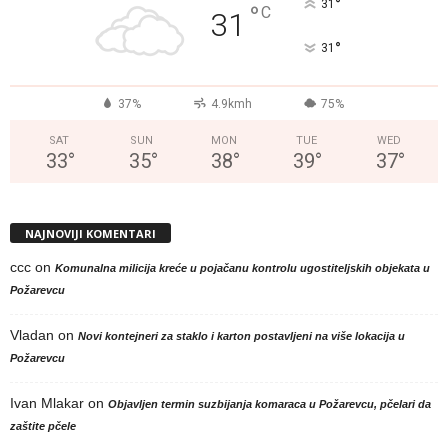
°
31
°
C
31
°
31
37%
4.9kmh
75%
SAT
SUN
MON
TUE
WED
33
°
35
°
38
°
39
°
37
°
NAJNOVIJI KOMENTARI
ccc
on
Komunalna milicija kreće u pojačanu kontrolu ugostiteljskih objekata u
Požarevcu
Vladan
on
Novi kontejneri za staklo i karton postavljeni na više lokacija u
Požarevcu
Ivan Mlakar
on
Objavljen termin suzbijanja komaraca u Požarevcu, pčelari da
zaštite pčele