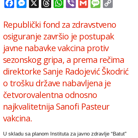
Facebook
Messenger
X
Threads
WhatsApp
Viber
Gmail
Messag
Copy
Link
Republički fond za zdravstveno
osiguranje završio je postupak
javne nabavke vakcina protiv
sezonskog gripa, a prema rečima
direktorke Sanje Radojević Škodrić
o trošku države nabavljena je
četvorovalentna odnosno
najkvalitetnija Sanofi Pasteur
vakcina.
U skladu sa planom Instituta za javno zdravlje “Batut”