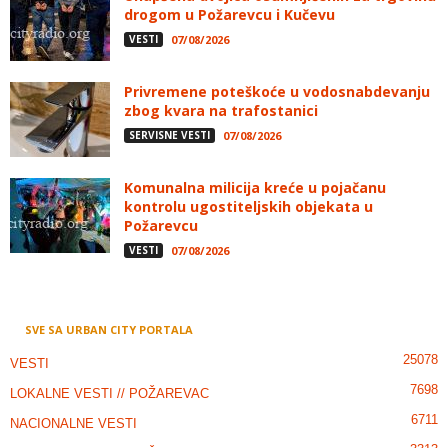
drogom u Požarevcu i Kučevu
VESTI
07/08/2026
Privremene poteškoće u vodosnabdevanju
zbog kvara na trafostanici
SERVISNE VESTI
07/08/2026
Komunalna milicija kreće u pojačanu
kontrolu ugostiteljskih objekata u
Požarevcu
VESTI
07/08/2026
SVE SA URBAN CITY PORTALA
25078
VESTI
7698
LOKALNE VESTI // POŽAREVAC
6711
NACIONALNE VESTI