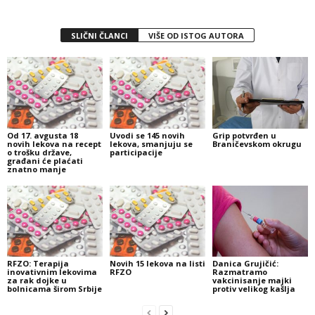
SLIČNI ČLANCI
VIŠE OD ISTOG AUTORA
Od 17. avgusta 18
Uvodi se 145 novih
Grip potvrđen u
novih lekova na recept
lekova, smanjuju se
Braničevskom okrugu
o trošku države,
participacije
građani će plaćati
znatno manje
RFZO: Terapija
Novih 15 lekova na listi
Danica Grujičić:
inovativnim lekovima
RFZO
Razmatramo
za rak dojke u
vakcinisanje majki
bolnicama širom Srbije
protiv velikog kašlja