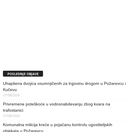
POSLEDNJE OBJAVE
Uhapšena dvojica osumnjičenih za trgovinu drogom u Požarevcu i
Kučevu
07/08/2026
Privremene poteškoće u vodosnabdevanju zbog kvara na
trafostanici
07/08/2026
Komunalna milicija kreće u pojačanu kontrolu ugostiteljskih
objekata u Požarevcu