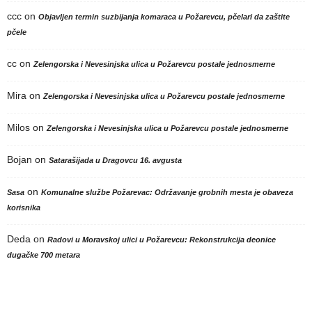
ccc
on
Objavljen termin suzbijanja komaraca u Požarevcu, pčelari da zaštite
pčele
cc
on
Zelengorska i Nevesinjska ulica u Požarevcu postale jednosmerne
Mira
on
Zelengorska i Nevesinjska ulica u Požarevcu postale jednosmerne
Milos
on
Zelengorska i Nevesinjska ulica u Požarevcu postale jednosmerne
Bojan
on
Satarašijada u Dragovcu 16. avgusta
on
Sasa
Komunalne službe Požarevac: Održavanje grobnih mesta je obaveza
korisnika
Deda
on
Radovi u Moravskoj ulici u Požarevcu: Rekonstrukcija deonice
dugačke 700 metara