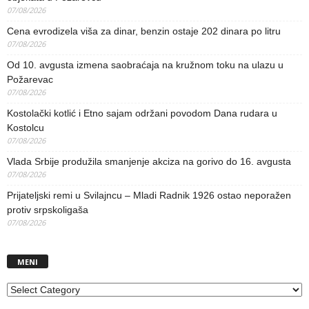
07/08/2026
Cena evrodizela viša za dinar, benzin ostaje 202 dinara po litru
07/08/2026
Od 10. avgusta izmena saobraćaja na kružnom toku na ulazu u
Požarevac
07/08/2026
Kostolački kotlić i Etno sajam održani povodom Dana rudara u
Kostolcu
07/08/2026
Vlada Srbije produžila smanjenje akciza na gorivo do 16. avgusta
07/08/2026
Prijateljski remi u Svilajncu – Mladi Radnik 1926 ostao neporažen
protiv srpskoligaša
07/08/2026
MENI
MENI