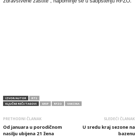
zdravstvene zaštite”, napominje se u saopštenju RFZO.
IZVOR/AUTOR
RTS
KLJUČNE REČI/TAGOVI
GRIP
RFZO
VAKCINA
PRETHODNI ČLANAK
SLEDEĆI ČLANAK
Od januara u porodičnom
U sredu kraj sezone na
nasilju ubijena 21 žena
bazenu