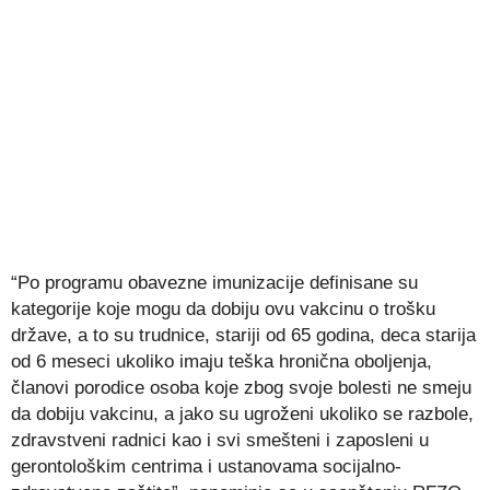
“Po programu obavezne imunizacije definisane su
kategorije koje mogu da dobiju ovu vakcinu o trošku
države, a to su trudnice, stariji od 65 godina, deca starija
od 6 meseci ukoliko imaju teška hronična oboljenja,
članovi porodice osoba koje zbog svoje bolesti ne smeju
da dobiju vakcinu, a jako su ugroženi ukoliko se razbole,
zdravstveni radnici kao i svi smešteni i zaposleni u
gerontološkim centrima i ustanovama socijalno-