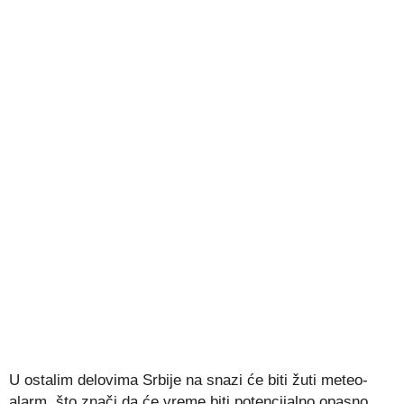
U ostalim delovima Srbije na snazi će biti žuti meteo-
alarm, što znači da će vreme biti potencijalno opasno.