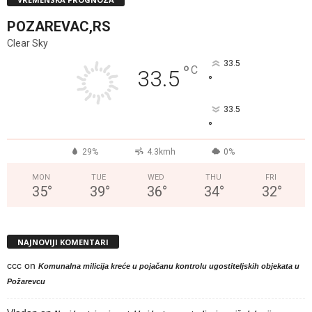
POZAREVAC,RS
Clear Sky
33.5
°
C
33.5
°
33.5
°
29%
4.3kmh
0%
MON
TUE
WED
THU
FRI
35
°
39
°
36
°
34
°
32
°
NAJNOVIJI KOMENTARI
ccc
on
Komunalna milicija kreće u pojačanu kontrolu ugostiteljskih objekata u
Požarevcu