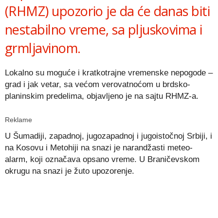
(RHMZ) upozorio je da će danas biti
nestabilno vreme, sa pljuskovima i
grmljavinom.
Lokalno su moguće i kratkotrajne vremenske nepogode –
grad i jak vetar, sa većom verovatnoćom u brdsko-
planinskim predelima, objavljeno je na sajtu RHMZ-a.
Reklame
U Šumadiji, zapadnoj, jugozapadnoj i jugoistočnoj Srbiji, i
na Kosovu i Metohiji na snazi je narandžasti meteo-
alarm, koji označava opsano vreme. U Braničevskom
okrugu na snazi je žuto upozorenje.