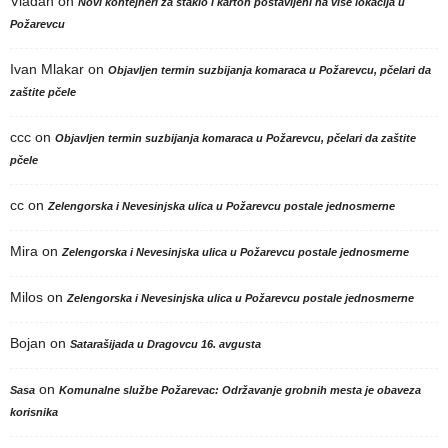
Vladan
on
Novi kontejneri za staklo i karton postavljeni na više lokacija u
Požarevcu
Ivan Mlakar
on
Objavljen termin suzbijanja komaraca u Požarevcu, pčelari da
zaštite pčele
ccc
on
Objavljen termin suzbijanja komaraca u Požarevcu, pčelari da zaštite
pčele
cc
on
Zelengorska i Nevesinjska ulica u Požarevcu postale jednosmerne
Mira
on
Zelengorska i Nevesinjska ulica u Požarevcu postale jednosmerne
Milos
on
Zelengorska i Nevesinjska ulica u Požarevcu postale jednosmerne
Bojan
on
Satarašijada u Dragovcu 16. avgusta
on
Sasa
Komunalne službe Požarevac: Održavanje grobnih mesta je obaveza
korisnika