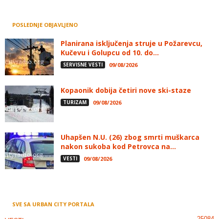
POSLEDNJE OBJAVLJENO
Planirana isključenja struje u Požarevcu,
Kučevu i Golupcu od 10. do...
SERVISNE VESTI
09/08/2026
Kopaonik dobija četiri nove ski-staze
TURIZAM
09/08/2026
Uhapšen N.U. (26) zbog smrti muškarca
nakon sukoba kod Petrovca na...
VESTI
09/08/2026
SVE SA URBAN CITY PORTALA
25084