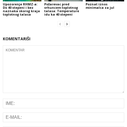
Upozorenje RHMZ-a:
Požarevac pred
Poznat iznos
Do 40 stepeni i bez
vrhuncem toplotnog
minimalca za jul
naznaka skorog kraja
talasa: Temperature
toplotnog talasa
idu ka 40 stepeni
KOMENTARIŠI