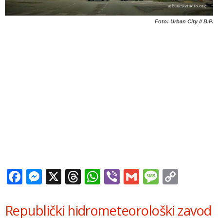
Foto: Urban City // B.P.
Facebook
Messenger
X
Threads
WhatsApp
Viber
Gmail
Messag
Copy
Link
Republički hidrometeorološki zavod