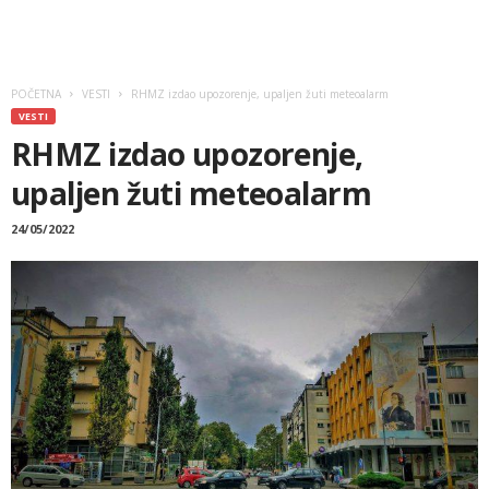
POČETNA
VESTI
RHMZ izdao upozorenje, upaljen žuti meteoalarm
VESTI
RHMZ izdao upozorenje,
upaljen žuti meteoalarm
24/05/2022