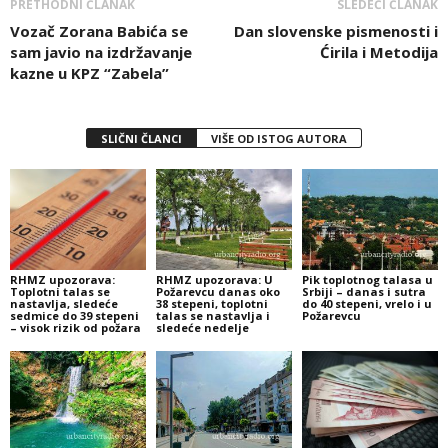
PRETHODNI ČLANAK
SLEDEĆI ČLANAK
Vozač Zorana Babića se
Dan slovenske pismenosti i
sam javio na izdržavanje
Ćirila i Metodija
kazne u KPZ “Zabela”
SLIČNI ČLANCI
VIŠE OD ISTOG AUTORA
RHMZ upozorava:
RHMZ upozorava: U
Pik toplotnog talasa u
Toplotni talas se
Požarevcu danas oko
Srbiji – danas i sutra
nastavlja, sledeće
38 stepeni, toplotni
do 40 stepeni, vrelo i u
sedmice do 39 stepeni
talas se nastavlja i
Požarevcu
– visok rizik od požara
sledeće nedelje