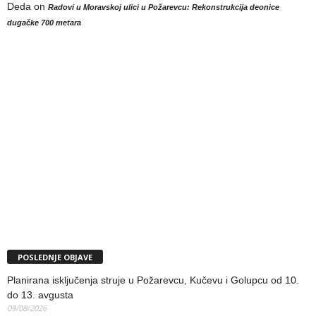
Deda
on
Radovi u Moravskoj ulici u Požarevcu: Rekonstrukcija deonice
dugačke 700 metara
POSLEDNJE OBJAVE
Planirana isključenja struje u Požarevcu, Kučevu i Golupcu od 10.
do 13. avgusta
09/08/2026