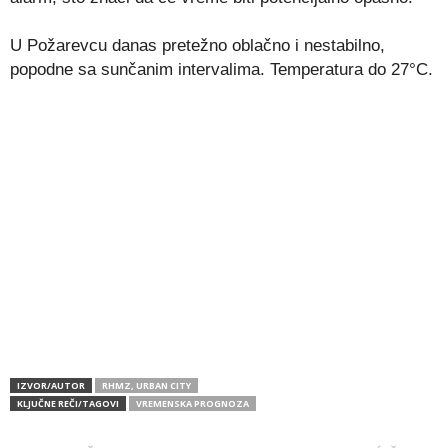
U Požarevcu danas pretežno oblačno i nestabilno,
popodne sa sunčanim intervalima. Temperatura do 27°C.
IZVOR/AUTOR
RHMZ, URBAN CITY
KLJUČNE REČI/TAGOVI
VREMENSKA PROGNOZA