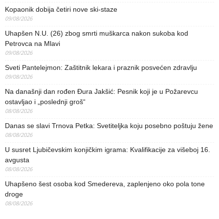
Kopaonik dobija četiri nove ski-staze
09/08/2026
Uhapšen N.U. (26) zbog smrti muškarca nakon sukoba kod
Petrovca na Mlavi
09/08/2026
Sveti Pantelejmon: Zaštitnik lekara i praznik posvećen zdravlju
09/08/2026
Na današnji dan rođen Đura Jakšić: Pesnik koji je u Požarevcu
ostavljao i „poslednji groš“
08/08/2026
Danas se slavi Trnova Petka: Svetiteljka koju posebno poštuju žene
08/08/2026
U susret Ljubičevskim konjičkim igrama: Kvalifikacije za višeboj 16.
avgusta
08/08/2026
Uhapšeno šest osoba kod Smedereva, zaplenjeno oko pola tone
droge
08/08/2026